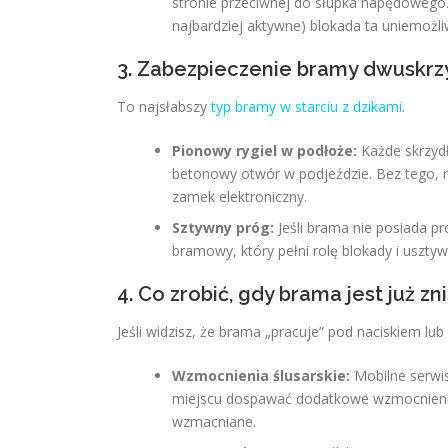
stronie przeciwnej do słupka napędowego.
najbardziej aktywne) blokada ta uniemożliw
3. Zabezpieczenie bramy dwuskr
To najsłabszy
typ bramy w starciu z dzikami
.
Pionowy rygiel w podłoże:
Każde skrzyd
betonowy otwór w podjeździe. Bez tego, 
zamek elektroniczny.
Sztywny próg:
Jeśli brama nie posiada p
bramowy, który pełni rolę blokady i usztyw
4. Co zrobić, gdy brama jest już z
Jeśli widzisz, że brama „pracuje” pod naciskiem lub
Wzmocnienia ślusarskie:
Mobilne serwis
miejscu dospawać dodatkowe wzmocnienia
wzmacniane.