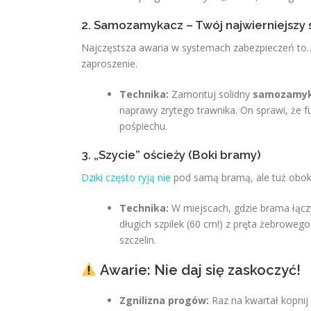
2. Samozamykacz – Twój najwierniejszy s
Najczęstsza awaria w systemach zabezpieczeń to… lu
zaproszenie.
Technika:
Zamontuj solidny
samozamyk
naprawy zrytego trawnika. On sprawi, że 
pośpiechu.
3. „Szycie” ościeży (Boki bramy)
Dziki często ryją nie
pod samą bramą, ale tuż obok 
Technika:
W miejscach, gdzie brama łączy
długich szpilek (60 cm!) z pręta żebroweg
szczelin.
Awarie: Nie daj się zaskoczyć!
Zgnilizna progów:
Raz na kwartał kopnij 