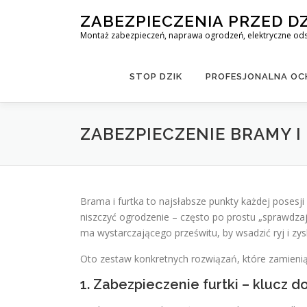
Skip
ZABEZPIECZENIA PRZED D
to
Montaż zabezpieczeń, naprawa ogrodzeń, elektryczne odst
content
STOP DZIK
PROFESJONALNA OCH
ZABEZPIECZENIE BRAMY I
Brama i furtka to najsłabsze punkty każdej posesji
niszczyć ogrodzenie – często po prostu „sprawdzaj
ma wystarczającego prześwitu, by wsadzić ryj i zys
Oto zestaw konkretnych rozwiązań, które zamienią 
1. Zabezpieczenie furtki – klucz d