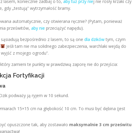
 z lasem, koniecznie zadbaj o to,
aby tuż przy nie
j nie rosły krzaki czy
te, gdy „testują” wytrzymałość bramy.
owana automatycznie, czy otwierana ręcznie? (Pytam, ponieważ
nia prześwitów,
aby nie
przeciążyć napędu).
sąsiadują bezpośrednio z lasem, to są one
dla dzików
tym, czym
!
Jeśli tam nie ma solidnego zabezpieczenia, warchlaki wejdą do
ę wyjść z mojego ogrodu”.
 który zamieni te punkty w prawdziwą zaporę nie do przejścia:
cja Fortyfikacji
twa
Dzik podważy ją ryjem w 10 sekund.
iarach 15×15 cm na głębokość 10 cm. To musi być dębina (jest
być opuszczone tak, aby zostawało
maksymalnie 3 cm prześwitu
waniactwa!