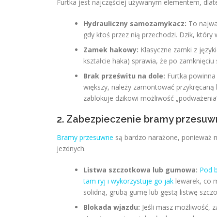
Furtka jest najczęściej używanym elementem, dlate
Hydrauliczny samozamykacz:
To najwa
gdy ktoś przez nią przechodzi. Dzik, który
Zamek hakowy:
Klasyczne zamki z języ
kształcie haka) sprawia, że po zamknięciu 
Brak prześwitu na dole:
Furtka powinna 
większy, należy zamontować przykręcaną l
zablokuje dzikowi możliwość „podważenia” 
2. Zabezpieczenie bramy przesuw
Bramy przesuwne
są bardzo narażone, ponieważ m
jezdnych.
Listwa szczotkowa lub gumowa:
Pod 
tam ryj i wykorzystuje go jak
lewarek, co m
solidną, grubą gumę lub gęstą listwę szcz
Blokada wjazdu:
Jeśli masz możliwość, z