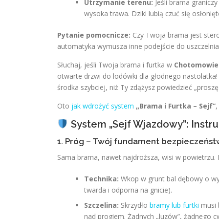
Utrzymanie terenu:
Jeśli brama graniczy
wysoka trawa. Dziki lubią czuć się osłonię
Pytanie pomocnicze:
Czy Twoja brama jest ster
automatyka wymusza inne podejście do uszczelnia
Słuchaj, jeśli Twoja brama i furtka w
Chotomowie
otwarte drzwi do lodówki dla głodnego nastolatka
środka szybciej, niż Ty zdążysz powiedzieć „prosz
Oto
jak wdrożyć system
„Brama i Furtka – Sejf”
,
System „Sejf Wjazdowy”: Instruk
1. Próg – Twój fundament bezpieczeńs
Sama brama, nawet najdroższa, wisi w powietrzu. 
Technika:
Wkop w grunt bal dębowy o wym
twarda i odporna na gnicie).
Szczelina:
Skrzydło
bramy lub furtki
musi 
nad progiem. Żadnych „luzów”, żadnego c