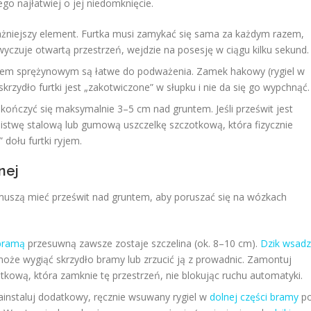
go najłatwiej o jej niedomknięcie.
żniejszy element. Furtka musi zamykać się sama za każdym razem,
 wyczuje otwartą przestrzeń, wejdzie na posesję w ciągu kilku sekund.
kiem sprężynowym są łatwe do podważenia. Zamek hakowy (rygiel w
skrzydło furtki jest „zakotwiczone” w słupku i nie da się go wypchnąć.
kończyć się maksymalnie 3–5 cm nad gruntem. Jeśli prześwit jest
istwę stalową lub gumową uszczelkę szczotkową, która fizycznie
dołu furtki ryjem.
nej
uszą mieć prześwit nad gruntem, aby poruszać się na wózkach
bramą
przesuwną zawsze zostaje szczelina (ok. 8–10 cm).
Dzik wsad
oże wygiąć skrzydło bramy lub zrzucić ją z prowadnic. Zamontuj
otkową, która zamknie tę przestrzeń, nie blokując ruchu automatyki.
ainstaluj dodatkowy, ręcznie wsuwany rygiel w
dolnej części bramy
p