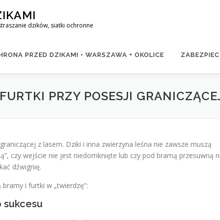
ZIKAMI
raszanie dzików, siatki ochronne
RONA PRZED DZIKAMI • WARSZAWA + OKOLICE
ZABEZPIEC
 FURTKI PRZY POSESJI GRANICZĄCE
 graniczącej z lasem. Dziki i inna zwierzyna leśna nie zawsze muszą
ą”, czy wejście nie jest niedomknięte lub czy pod bramą przesuwną n
kać dźwignię.
bramy i furtki w „twierdzę”:
o sukcesu