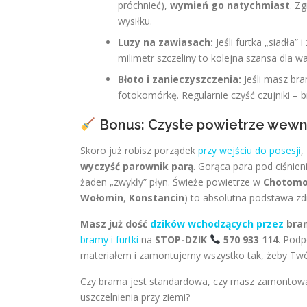
próchnieć),
wymień go natychmiast
. Z
wysiłku.
Luzy na zawiasach:
Jeśli furtka „siadła” 
milimetr szczeliny to kolejna szansa dla wa
Błoto i zanieczyszczenia:
Jeśli masz br
fotokomórkę. Regularnie czyść czujniki – b
Bonus: Czyste powietrze wewn
Skoro już robisz porządek
przy wejściu do posesji
,
wyczyść parownik parą
. Gorąca para pod ciśnien
żaden „zwykły” płyn. Świeże powietrze w
Chotomo
Wołomin
,
Konstancin
) to absolutna podstawa zd
Masz już dość
dzików wchodzących przez
bra
bramy i furtki
na
STOP-DZIK
570 933 114
. Podp
materiałem i zamontujemy wszystko tak, żeby Twój 
Czy brama jest standardowa, czy masz zamontowan
uszczelnienia przy ziemi?