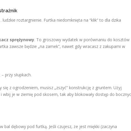
trażnik
dzkie roztargnienie. Furtka niedomknięta na “klik” to dla dzika
acz sprężynowy
. To groszowy wydatek w porównaniu do kosztów
furtka zawsze będzie „na zamek”, nawet gdy wracasz z zakupami w
– przy słupkach.
 się z ogrodzeniem, musisz „zszyć” konstrukcję z gruntem. Użyj
o i wbij je w ziemię pod skosem, tak aby blokowały dostęp do boczny
w bal dębowy pod furtką. Jeśli czujesz, że jest miękki (zaczyna