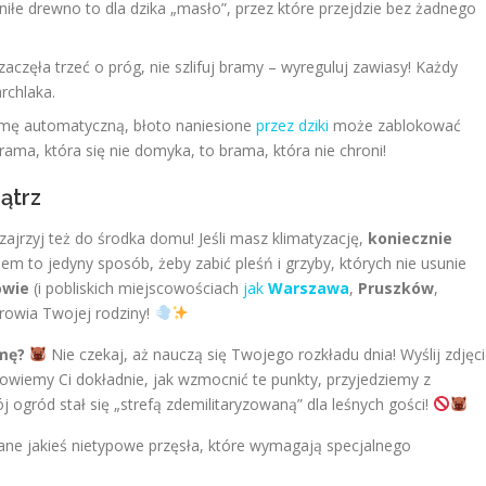
gniłe drewno to dla dzika „masło”, przez które przejdzie bez żadnego
i zaczęła trzeć o próg, nie szlifuj bramy – wyreguluj zawiasy! Każdy
rchlaka.
amę automatyczną, błoto naniesione
przez dziki
może zablokować
rama, która się nie domyka, to brama, która nie chroni!
ątrz
 zajrzyj też do środka domu! Jeśli masz klimatyzację,
koniecznie
iem to jedyny sposób, żeby zabić pleśń i grzyby, których nie usunie
wie
(i pobliskich miejscowościach
jak
Warszawa
,
Pruszków
,
rowia Twojej rodziny!
mę?
Nie czekaj, aż nauczą się Twojego rozkładu dnia! Wyślij zdjęc
owiemy Ci dokładnie, jak wzmocnić te punkty, przyjedziemy z
ogród stał się „strefą zdemilitaryzowaną” dla leśnych gości!
e jakieś nietypowe przęsła, które wymagają specjalnego