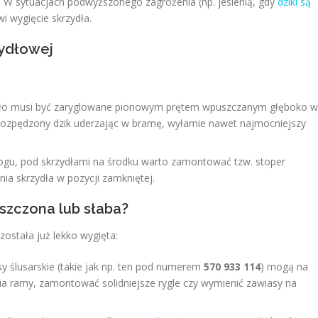
 W sytuacjach podwyższonego zagrożenia (np. jesienią, gdy
dziki są
i wygięcie skrzydła.
zydłowej
ło musi być zaryglowane pionowym prętem wpuszczanym głęboko w
rozpędzony dzik uderzając w bramę, wyłamie nawet najmocniejszy
rogu, pod skrzydłami na środku warto zamontować tzw. stoper
nia skrzydła w pozycji zamkniętej.
niszczona lub słaba?
 została już lekko wygięta:
y ślusarskie (takie jak np. ten pod numerem
570 933 114
) mogą na
 ramy, zamontować solidniejsze rygle czy wymienić zawiasy na