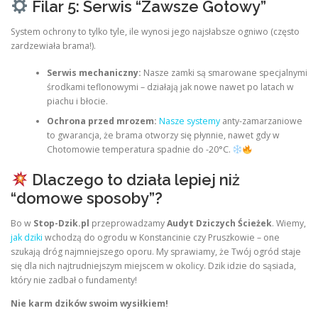
Filar 5: Serwis “Zawsze Gotowy”
System ochrony to tylko tyle, ile wynosi jego najsłabsze ogniwo (często
zardzewiała brama!).
Serwis mechaniczny:
Nasze zamki są smarowane specjalnymi
środkami teflonowymi – działają jak nowe nawet po latach w
piachu i błocie.
Ochrona przed mrozem:
Nasze systemy
anty-zamarzaniowe
to gwarancja, że brama otworzy się płynnie, nawet gdy w
Chotomowie temperatura spadnie do -20°C.
Dlaczego to działa lepiej niż
“domowe sposoby”?
Bo w
Stop-Dzik.pl
przeprowadzamy
Audyt Dziczych Ścieżek
. Wiemy,
jak dziki
wchodzą do ogrodu w Konstancinie czy Pruszkowie – one
szukają dróg najmniejszego oporu. My sprawiamy, że Twój ogród staje
się dla nich najtrudniejszym miejscem w okolicy. Dzik idzie do sąsiada,
który nie zadbał o fundamenty!
Nie karm dzików swoim wysiłkiem!