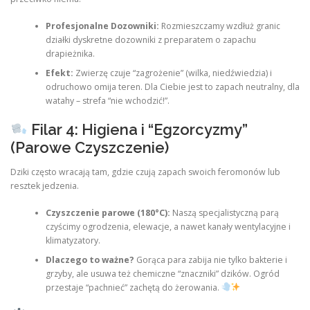
Profesjonalne Dozowniki:
Rozmieszczamy wzdłuż granic
działki dyskretne dozowniki z preparatem o zapachu
drapieżnika.
Efekt:
Zwierzę czuje “zagrożenie” (wilka, niedźwiedzia) i
odruchowo omija teren. Dla Ciebie jest to zapach neutralny, dla
watahy – strefa “nie wchodzić!”.
Filar 4: Higiena i “Egzorcyzmy”
(Parowe Czyszczenie)
Dziki często wracają tam, gdzie czują zapach swoich feromonów lub
resztek jedzenia.
Czyszczenie parowe (180°C):
Naszą specjalistyczną parą
czyścimy ogrodzenia, elewacje, a nawet kanały wentylacyjne i
klimatyzatory.
Dlaczego to ważne?
Gorąca para zabija nie tylko bakterie i
grzyby, ale usuwa też chemiczne “znaczniki” dzików. Ogród
przestaje “pachnieć” zachętą do żerowania.