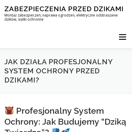
Skip
ZABEZPIECZENIA PRZED DZIKAMI
to
content
Montaż zabezpieczeń, naprawa ogrodzeń, elektryczne odstraszanie
dzików, siatki ochronne
Menu
STOP DZIK
JAK DZIAŁA PROFESJONALNY
SYSTEM OCHRONY PRZED
DZIKAMI?
PROFESJONALNA OCHRONA PRZED DZIKAMI • WARSZAWA +
ZABEZPIECZENIA PRZED DZIKAMI
BLOG
Profesjonalny System
Ochrony: Jak Budujemy “Dziką
KONTAKT