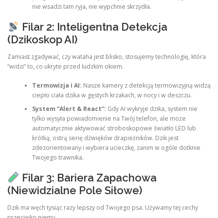
nie wsadzi tam ryja, nie wypchnie skrzydła.
Filar 2: Inteligentna Detekcja
(Dzikoskop AI)
Zamiast zgadywać, czy wataha jest blisko, stosujemy technologię, która
“widzi” to, co ukryte przed ludzkim okiem.
Termowizja i AI:
Nasze kamery z detekcją termowizyjną widzą
ciepło ciała dzika w gęstych krzakach, w nocy i w deszczu.
System “Alert & React”:
Gdy AI wykryje dzika, system nie
tylko wysyła powiadomienie na Twój telefon, ale może
automatycznie aktywować stroboskopowe światło LED lub
krótką, ostrą serię dźwięków drapieżników. Dzik jest
zdezorientowany i wybiera ucieczkę, zanim w ogóle dotknie
Twojego trawnika.
Filar 3: Bariera Zapachowa
(Niewidzialne Pole Siłowe)
Dzik ma węch tysiąc razy lepszy od Twojego psa. Używamy tej cechy
przeciwko niemu.