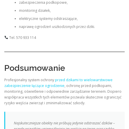
zabezpieczenia podkopowe,
monitoring działek,
elektryczne systemy odstraszające,
naprawę ogrodzeń uszkodzonych przez dziki.
Tel. 570 933 114
Podsumowanie
Profesjonalny system ochrony
przed dzikami to wielowarstwowe
zabezpieczenie łączące ogrodzenie
, ochronę przed podkopami,
monitoring, oświetlenie i odpowiednie zarządzanie terenem. Dopiero
współpraca wszystkich tych elementów pozwala skutecznie ograniczyć
ryzyko wejścia zwierząt i zminimalizować szkody.
Najskuteczniejsze obiekty nie próbują jedynie odstraszać dzików –
przede wszystkim uniemożliwiają im wejście na teren oraz szybko