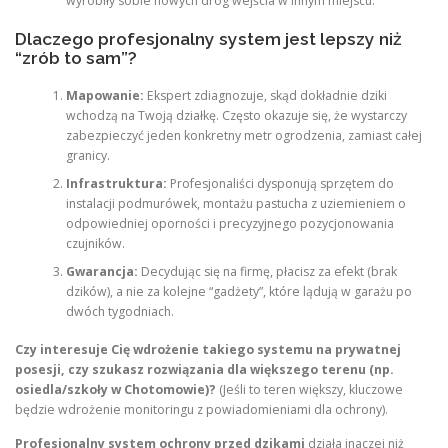
wyrobiły sobie nowych dróg wejścia w innym miejscu.
Dlaczego profesjonalny system jest lepszy niż
“zrób to sam”?
Mapowanie:
Ekspert zdiagnozuje, skąd dokładnie dziki
wchodzą na Twoją działkę. Często okazuje się, że wystarczy
zabezpieczyć jeden konkretny metr ogrodzenia, zamiast całej
granicy.
Infrastruktura:
Profesjonaliści dysponują sprzętem do
instalacji podmurówek, montażu pastucha z uziemieniem o
odpowiedniej oporności i precyzyjnego pozycjonowania
czujników.
Gwarancja:
Decydując się na firmę, płacisz za efekt (brak
dzików), a nie za kolejne “gadżety”, które lądują w garażu po
dwóch tygodniach.
Czy interesuje Cię wdrożenie takiego systemu na prywatnej
posesji, czy szukasz rozwiązania dla większego terenu (np.
osiedla/szkoły w Chotomowie)?
(Jeśli to teren większy, kluczowe
będzie wdrożenie monitoringu z powiadomieniami dla ochrony).
Profesjonalny system ochrony przed dzikami
działa inaczej niż