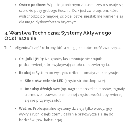
Ostre podłoże:
W pasie granicznym z lasem często stosuje się
szerokie pasy grubego tłucznia. Dzik jest zwierzęciem, które
woli chodzić po miękkiej ściółce; ostre, niestabilne kamienie są
dla niego dyskomfortem fizycznym.
3. Warstwa Techniczna: Systemy Aktywnego
Odstraszania
To “inteligentna” część ochrony, która reaguje na obecność zwierzęcia.
Czujniki (PIR):
Na granicy lasu montuje się czujniki
podczerwieni, które wykrywają ciepło ciała zwierzęcia.
Reakcja:
System po wykryciu dzika automatycznie aktywuje:
Silne oświetlenie LED
(często stroboskopowe).
Impulsy dźwiękowe
(np. nagrane szczekanie psów, sygnały
alarmowe – zawsze o zmiennej częstotliwości, aby zwierzę
się nie przyzwyczaiło).
Ważne:
Profesjonalne systemy działają tylko wtedy, gdy
wykryją ruch, dzięki czemu dziki nie przyzwyczajają się do
bodźców (tzw. habituacja).