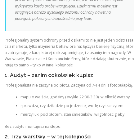
wykrywają każdą próbę wtargnięcia. Dzięki temu możliwe jest
osiągnięcie bardzo wysokiego poziomu ochrony nawet na
posesjach położonych bezpośrednio przy lesie.
Profesjonalny system ochrony przed dzikami to nie jest jeden odstrasza
cz z marketu, tylko inżynieria behawioralna: łączysz barierę fizyczną, któr
a zatrzymuje, z karą, której dzik zapamiętuje, i z usunięciem nagrody. W
Warszawie, Piasecznie i Konstancinie firmy, które działają skutecznie, mo
ntują to samo – tylko w innej kolejności.
1. Audyt – zanim cokolwiek kupisz
Profesjonalista nie zaczyna od płotu. Zaczyna od 7-14 dni z fotopułapką.
mapuje wejścia, godziny (zwykle 22:30-3:30), wielkość watahy
sprawdza, czy dzik idzie po jedzenie, wodę czy tranzytem
mierzy luki pod płotem, stan śmietników, wilgotność gleby
Bez audytu montujesz na ślepo.
2. Trzy warstwy – w tej kolejności