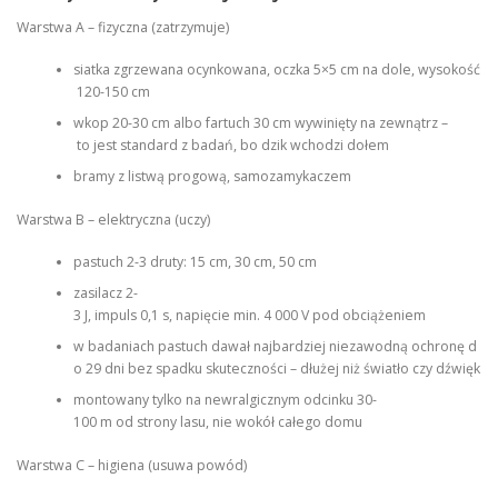
Warstwa A – fizyczna (zatrzymuje)
siatka zgrzewana ocynkowana, oczka 5×5 cm na dole, wysokość
120-150 cm
wkop 20-30 cm albo fartuch 30 cm wywinięty na zewnątrz –
to jest standard z badań, bo dzik wchodzi dołem
bramy z listwą progową, samozamykaczem
Warstwa B – elektryczna (uczy)
pastuch 2-3 druty: 15 cm, 30 cm, 50 cm
zasilacz 2-
3 J, impuls 0,1 s, napięcie min. 4 000 V pod obciążeniem
w badaniach pastuch dawał najbardziej niezawodną ochronę d
o 29 dni bez spadku skuteczności – dłużej niż światło czy dźwięk
montowany tylko na newralgicznym odcinku 30-
100 m od strony lasu, nie wokół całego domu
Warstwa C – higiena (usuwa powód)