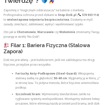
Twierdzę”?
Zapomnij o “magicznym odstraszaczu” na baterie z marketu.
Profesjonalna ochrona przed dzikami w
Stop-Dzik.pl
(
570 933 114
)
to
wieloetapowa inżynieria bezpieczeństwa
. Działamy w myśl
zasady:
zniechęcić, zablokować, wykryć i wyeliminować ryzyko
.
Oto jak w
Chotomowie
,
Warszawie
czy
Wołominie
zmieniamy Twoją
posesję w strefę “No-Dzik”:
Filar 1: Bariera Fizyczna (Stalowa
Zapora)
Dzik nie jest atletą – jest buldożerem. Jeśli nie zablokujesz mu drogi
fizycznie, przejdzie przez wszystko.
Fartuchy Anty-Podkopowe (Steel-Guard):
Wkopujemy
stalową siatkę na głębokość
50–60 cm
. Wyginamy ją w literę „L”
w stronę lasu. To jedyna metoda, która fizycznie uniemożliwia
podkop.
Szczelność bram:
Wymieniamy standardowe zamki na
ryglowane systemy wielopunktowe. Montujemy stalowe listwy
progowe, które eliminują każdy prześwit pod bramą. Jeśli dzik