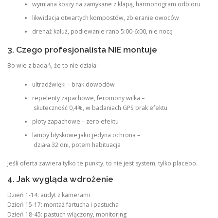
wymiana koszy na zamykane z klapą, harmonogram odbioru
likwidacja otwartych kompostów, zbieranie owoców
drenaż kałuż, podlewanie rano 5:00-6:00, nie nocą
3. Czego profesjonalista NIE montuje
Bo wie z badań, że to nie działa:
ultradźwięki – brak dowodów
repelenty zapachowe, feromony wilka –
skuteczność 0,4%, w badaniach GPS brak efektu
płoty zapachowe – zero efektu
lampy błyskowe jako jedyna ochrona –
działa 32 dni, potem habituacja
Jeśli oferta zawiera tylko te punkty, to nie jest system, tylko placebo.
4. Jak wygląda wdrożenie
Dzień 1-14: audyt z kamerami
Dzień 15-17: montaż fartucha i pastucha
Dzień 18-45: pastuch włączony, monitoring