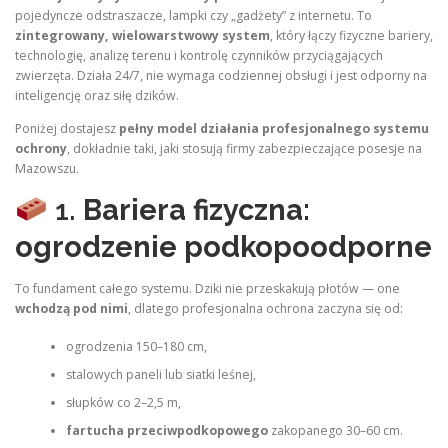
pojedyncze odstraszacze, lampki czy „gadżety” z internetu. To
zintegrowany, wielowarstwowy system
, który łączy fizyczne bariery,
technologię, analizę terenu i kontrolę czynników przyciągających
zwierzęta. Działa 24/7, nie wymaga codziennej obsługi i jest odporny na
inteligencję oraz siłę dzików.
Poniżej dostajesz
pełny model działania profesjonalnego systemu
ochrony
, dokładnie taki, jaki stosują firmy zabezpieczające posesje na
Mazowszu.
1.
Bariera fizyczna:
ogrodzenie podkopoodporne
To fundament całego systemu. Dziki nie przeskakują płotów — one
wchodzą pod nimi
, dlatego profesjonalna ochrona zaczyna się od:
ogrodzenia 150–180 cm,
stalowych paneli lub siatki leśnej,
słupków co 2–2,5 m,
fartucha przeciwpodkopowego
zakopanego 30–60 cm.