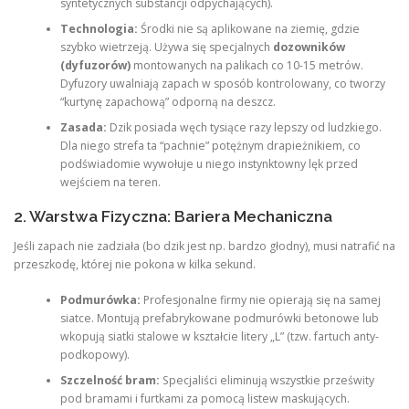
syntetycznych substancji odpychających).
Technologia:
Środki nie są aplikowane na ziemię, gdzie
szybko wietrzeją. Używa się specjalnych
dozowników
(dyfuzorów)
montowanych na palikach co 10-15 metrów.
Dyfuzory uwalniają zapach w sposób kontrolowany, co tworzy
“kurtynę zapachową” odporną na deszcz.
Zasada:
Dzik posiada węch tysiące razy lepszy od ludzkiego.
Dla niego strefa ta “pachnie” potężnym drapieżnikiem, co
podświadomie wywołuje u niego instynktowny lęk przed
wejściem na teren.
2. Warstwa Fizyczna: Bariera Mechaniczna
Jeśli zapach nie zadziała (bo dzik jest np. bardzo głodny), musi natrafić na
przeszkodę, której nie pokona w kilka sekund.
Podmurówka:
Profesjonalne firmy nie opierają się na samej
siatce. Montują prefabrykowane podmurówki betonowe lub
wkopują siatki stalowe w kształcie litery „L” (tzw. fartuch anty-
podkopowy).
Szczelność bram:
Specjaliści eliminują wszystkie prześwity
pod bramami i furtkami za pomocą listew maskujących.