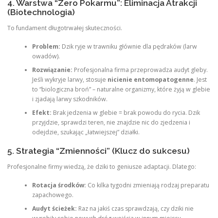
4. Warstwa “Zero Pokarmu”: Eliminacja Atrakcji
(Biotechnologia)
To fundament długotrwałej skuteczności.
Problem:
Dzik ryje w trawniku głównie dla pędraków (larw
owadów).
Rozwiązanie:
Profesjonalna firma przeprowadza audyt gleby.
Jeśli wykryje larwy, stosuje
nicienie entomopatogenne
. Jest
to “biologiczna broń” – naturalne organizmy, które żyją w glebie
i zjadają larwy szkodników.
Efekt:
Brak jedzenia w glebie = brak powodu do rycia. Dzik
przyjdzie, sprawdzi teren, nie znajdzie nic do zjedzenia i
odejdzie, szukając „łatwiejszej” działki.
5. Strategia “Zmienności” (Klucz do sukcesu)
Profesjonalne firmy wiedzą, że dziki to geniusze adaptacji. Dlatego:
Rotacja środków:
Co kilka tygodni zmieniają rodzaj preparatu
zapachowego.
Audyt ścieżek:
Raz na jakiś czas sprawdzają, czy dziki nie