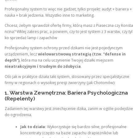
Profesjonalny system to więc nie gadżet, tylko projekt: audyt + bariera +
nauka + brak jedzenia. Wszystko inne to marketing.
Chcesz, żebym sprawdził ofertę firmy, którą masz z Piaseczna czy Konsta
ncina? Wklej zakres prac, a powiem, czy to jest system z 3 warstw, czy tyl
ko sprzedaż lamp i zapachów
Profesjonalny system ochrony przed dzikami nie jest pojedynczym
urządzeniem, lecz
wielowarstwową strategią (tzw. “defense in
depth”)
, która ma na celu uczynienie Twojej działki miejscem
nieatrakcyjnym i trudnym do zdobycia
.
Oto jak w praktyce działa taki system, stosowany przez specjalistyczne
firmy w regionach o wysokiej presji zwierzyny (jak Chotomów):
1. Warstwa Zewnętrzna: Bariera Psychologiczna
(Repelenty)
Zadaniem tej warstwy jest zniechęcenie dzika, zanim w ogóle podejdzie
do ogrodzenia.
Jak to działa:
Wykorzystuje się bardzo silne, profesjonalne
koncentraty (często na bazie zapachu drapieżników lub