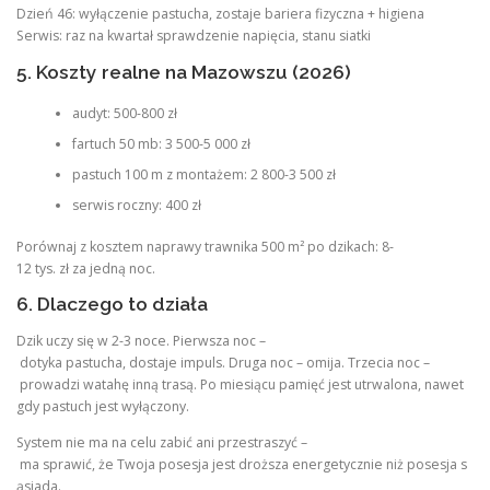
Dzień 46: wyłączenie pastucha, zostaje bariera fizyczna + higiena
Serwis: raz na kwartał sprawdzenie napięcia, stanu siatki
5. Koszty realne na Mazowszu (2026)
audyt: 500-800 zł
fartuch 50 mb: 3 500-5 000 zł
pastuch 100 m z montażem: 2 800-3 500 zł
serwis roczny: 400 zł
Porównaj z kosztem naprawy trawnika 500 m² po dzikach: 8-
12 tys. zł za jedną noc.
6. Dlaczego to działa
Dzik uczy się w 2-3 noce. Pierwsza noc –
dotyka pastucha, dostaje impuls. Druga noc – omija. Trzecia noc –
prowadzi watahę inną trasą. Po miesiącu pamięć jest utrwalona, nawet
gdy pastuch jest wyłączony.
System nie ma na celu zabić ani przestraszyć –
ma sprawić, że Twoja posesja jest droższa energetycznie niż posesja s
ąsiada.