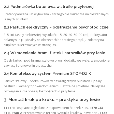
2.2 Podmurówka betonowa w strefie przylesnej
Prefabrykowana lub wylewana – szczególnie skuteczna na niestabilnych
leśnych gruntach.
2.3 Pastuch elektryczny – odstraszanie psychologiczne
3–5 linii taśmy niebieskiej (wysokości 15–20–40–60–90 cm), elektryzator
solarny 5–8 J+ (idealny na obrzeżach bez stałego prądu). Izolatory na
słupkach skierowanych w stronę lasu.
2.4 Wzmocnienie bram, furtek i narożników przy lesie
Ciągły fartuch pod bramą, stalowe progi, dodatkowe rygle, wzmocnione
zawiasy i pionowe linie pastucha.
2.5 Kompleksowy system Premium STOP-DZIK
Fartuch stalowy + podmurówka w newralgicznych punktach + pełny
pastuch + kamery z powiadomieniami + szczelne śmietniki. Najlepsze
rozwiązanie dla posesji bezpośrednio przy lesie.
3. Montaż krok po kroku – praktyka przy lesie
Etap 1:
Bezpłatna oględzina z mapowaniem ścieżek z lasu (
570 933
114
).
Etap 2:
Przygotowanie terenu (wycinka krzaków, niwelacja).
Etap