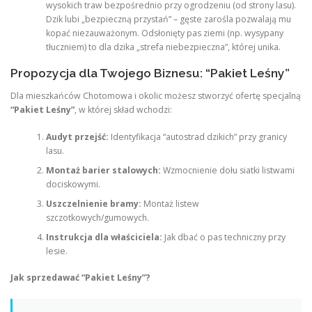
wysokich traw bezpośrednio przy ogrodzeniu (od strony lasu).
Dzik lubi „bezpieczną przystań” – gęste zarośla pozwalają mu
kopać niezauważonym. Odsłonięty pas ziemi (np. wysypany
tłuczniem) to dla dzika „strefa niebezpieczna”, której unika.
Propozycja dla Twojego Biznesu: “Pakiet Leśny”
Dla mieszkańców Chotomowa i okolic możesz stworzyć ofertę specjalną
“Pakiet Leśny”
, w której skład wchodzi:
Audyt przejść:
Identyfikacja “autostrad dzikich” przy granicy
lasu.
Montaż barier stalowych:
Wzmocnienie dołu siatki listwami
dociskowymi.
Uszczelnienie bramy:
Montaż listew
szczotkowych/gumowych.
Instrukcja dla właściciela:
Jak dbać o pas techniczny przy
lesie.
Jak sprzedawać “Pakiet Leśny”?