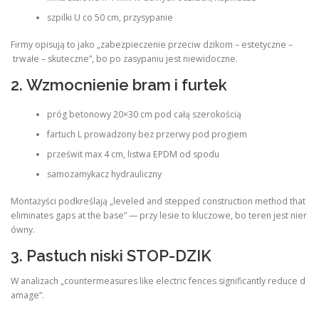
szpilki U co 50 cm, przysypanie
Firmy opisują to jako „zabezpieczenie przeciw dzikom – estetyczne –
trwałe – skuteczne”, bo po zasypaniu jest niewidoczne.
2. Wzmocnienie bram i furtek
próg betonowy 20×30 cm pod całą szerokością
fartuch L prowadzony bez przerwy pod progiem
prześwit max 4 cm, listwa EPDM od spodu
samozamykacz hydrauliczny
Montażyści podkreślają „leveled and stepped construction method that
eliminates gaps at the base” — przy lesie to kluczowe, bo teren jest nier
ówny.
3. Pastuch niski STOP-DZIK
W analizach „countermeasures like electric fences significantly reduce d
amage”.