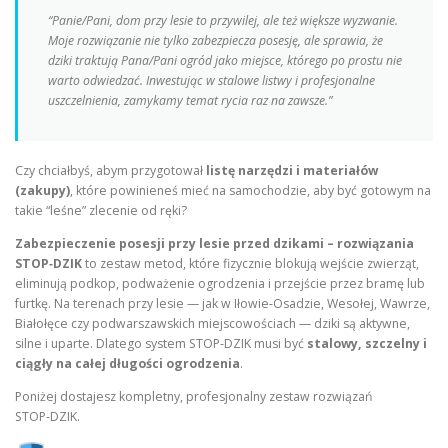
“Panie/Pani, dom przy lesie to przywilej, ale też większe wyzwanie.
Moje rozwiązanie nie tylko zabezpiecza posesję, ale sprawia, że
dziki traktują Pana/Pani ogród jako miejsce, którego po prostu nie
warto odwiedzać. Inwestując w stalowe listwy i profesjonalne
uszczelnienia, zamykamy temat rycia raz na zawsze.”
Czy chciałbyś, abym przygotował
listę narzędzi i materiałów
(zakupy)
, które powinieneś mieć na samochodzie, aby być gotowym na
takie “leśne” zlecenie od ręki?
Zabezpieczenie posesji przy lesie przed dzikami – rozwiązania
STOP‑DZIK
to zestaw metod, które fizycznie blokują wejście zwierząt,
eliminują podkop, podważenie ogrodzenia i przejście przez bramę lub
furtkę. Na terenach przy lesie — jak w Iłowie‑Osadzie, Wesołej, Wawrze,
Białołęce czy podwarszawskich miejscowościach — dziki są aktywne,
silne i uparte. Dlatego system STOP‑DZIK musi być
stalowy, szczelny i
ciągły na całej długości ogrodzenia
.
Poniżej dostajesz kompletny, profesjonalny zestaw rozwiązań
STOP‑DZIK.