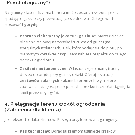
“Psychologiczny”)
Na granicy z lasem fizyczna bariera może zostać zniszczona przez
spadające gałęzie czy przewracające się drzewa. Dlatego warto
stosować
hybrydę
:
Pastuch elektryczny jako “Druga Linia”:
Montaż cienkiej
plecionki stalowej na wysokości 20 cm od gruntu (na
specjalnych izolatorach). Dzik, który podejdzie do płotu, po
pierwszym kontakcie z impulsem nabiera respektu do całego
odcinka ogrodzenia.
Zasilanie autonomiczne:
W lasach często mamy trudny
dostęp do prądu przy granicy działki. Oferuj instalację
zestawów solarnych
z akumulatorem żelowym, które
zapewniają ciągłość pracy pastucha bez konieczności ciągnięcia
kabli przez cały ogród.
4. Pielęgnacja terenu wokół ogrodzenia
(Zalecenia dla klienta)
Jako ekspert, edukuj klientów. Posesja przy lesie wymaga higieny:
Pas techniczny:
Doradzaj klientom usunięcie krzaków i