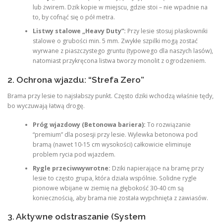
lub żwirem. Dzik kopie w miejscu, gdzie stoi – nie wpadnie na
to, by cofnąć się o pół metra.
Listwy stalowe „Heavy Duty”:
Przy lesie stosuj płaskowniki
stalowe o grubości min. 5 mm. Zwykłe szpilki mogą zostać
wyrwane z piaszczystego gruntu (typowego dla naszych lasów),
natomiast przykręcona listwa tworzy monolit z ogrodzeniem.
2. Ochrona wjazdu: “Strefa Zero”
Brama przy lesie to najsłabszy punkt. Często dziki wchodzą właśnie tędy,
bo wyczuwają łatwą drogę.
Próg wjazdowy (Betonowa bariera):
To rozwiązanie
“premium” dla posesji przy lesie. Wylewka betonowa pod
bramą (nawet 10-15 cm wysokości) całkowicie eliminuje
problem rycia pod wjazdem.
Rygle przeciwwywrotne:
Dziki napierające na bramę przy
lesie to często grupa, która działa wspólnie. Solidne rygle
pionowe wbijane w ziemię na głębokość 30-40 cm są
koniecznością, aby brama nie została wypchnięta z zawiasów.
3. Aktywne odstraszanie (System