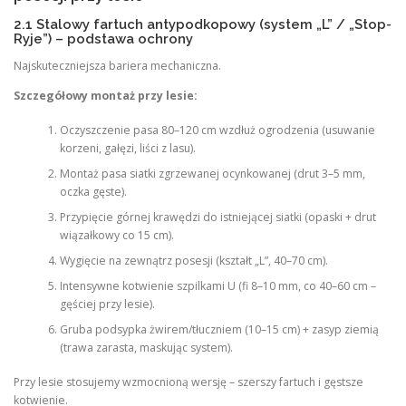
2.1 Stalowy fartuch antypodkopowy (system „L” / „Stop-
Ryje”) – podstawa ochrony
Najskuteczniejsza bariera mechaniczna.
Szczegółowy montaż przy lesie:
Oczyszczenie pasa 80–120 cm wzdłuż ogrodzenia (usuwanie
korzeni, gałęzi, liści z lasu).
Montaż pasa siatki zgrzewanej ocynkowanej (drut 3–5 mm,
oczka gęste).
Przypięcie górnej krawędzi do istniejącej siatki (opaski + drut
wiązałkowy co 15 cm).
Wygięcie na zewnątrz posesji (kształt „L”, 40–70 cm).
Intensywne kotwienie szpilkami U (fi 8–10 mm, co 40–60 cm –
gęściej przy lesie).
Gruba podsypka żwirem/tłuczniem (10–15 cm) + zasyp ziemią
(trawa zarasta, maskując system).
Przy lesie stosujemy wzmocnioną wersję – szerszy fartuch i gęstsze
kotwienie.