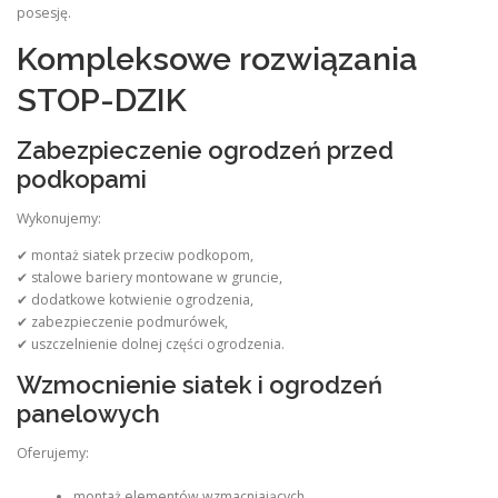
posesję.
Kompleksowe rozwiązania
STOP-DZIK
Zabezpieczenie ogrodzeń przed
podkopami
Wykonujemy:
✔ montaż siatek przeciw podkopom,
✔ stalowe bariery montowane w gruncie,
✔ dodatkowe kotwienie ogrodzenia,
✔ zabezpieczenie podmurówek,
✔ uszczelnienie dolnej części ogrodzenia.
Wzmocnienie siatek i ogrodzeń
panelowych
Oferujemy:
montaż elementów wzmacniających,