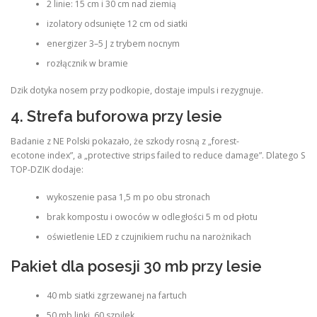
2 linie: 15 cm i 30 cm nad ziemią
izolatory odsunięte 12 cm od siatki
energizer 3–5 J z trybem nocnym
rozłącznik w bramie
Dzik dotyka nosem przy podkopie, dostaje impuls i rezygnuje.
4. Strefa buforowa przy lesie
Badanie z NE Polski pokazało, że szkody rosną z „forest-
ecotone index”, a „protective strips failed to reduce damage”. Dlatego S
TOP-DZIK dodaje:
wykoszenie pasa 1,5 m po obu stronach
brak kompostu i owoców w odległości 5 m od płotu
oświetlenie LED z czujnikiem ruchu na narożnikach
Pakiet dla posesji 30 mb przy lesie
40 mb siatki zgrzewanej na fartuch
50 mb linki, 60 szpilek