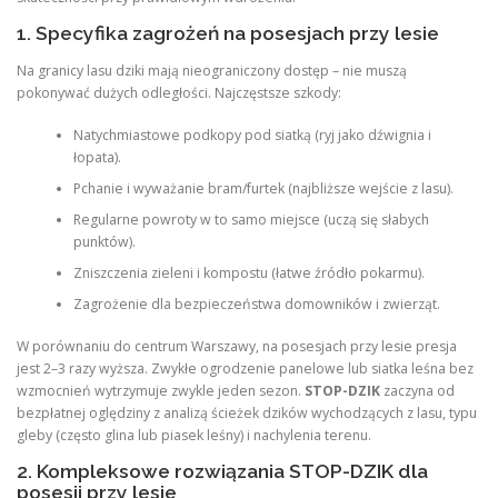
1. Specyfika zagrożeń na posesjach przy lesie
Na granicy lasu dziki mają nieograniczony dostęp – nie muszą
pokonywać dużych odległości. Najczęstsze szkody:
Natychmiastowe podkopy pod siatką (ryj jako dźwignia i
łopata).
Pchanie i wyważanie bram/furtek (najbliższe wejście z lasu).
Regularne powroty w to samo miejsce (uczą się słabych
punktów).
Zniszczenia zieleni i kompostu (łatwe źródło pokarmu).
Zagrożenie dla bezpieczeństwa domowników i zwierząt.
W porównaniu do centrum Warszawy, na posesjach przy lesie presja
jest 2–3 razy wyższa. Zwykłe ogrodzenie panelowe lub siatka leśna bez
wzmocnień wytrzymuje zwykle jeden sezon.
STOP-DZIK
zaczyna od
bezpłatnej oględziny z analizą ścieżek dzików wychodzących z lasu, typu
gleby (często glina lub piasek leśny) i nachylenia terenu.
2. Kompleksowe rozwiązania STOP-DZIK dla
posesji przy lesie