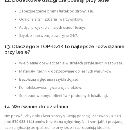
12. Dodatkowe usługi dla posesji przy lesie
Zabezpieczenie bram i furtek od strony lasu.
Ochrona altan, szklarni i warzywników.
Audyt i projekt dla małych osiedli leśnych.
Szybkie interwencje awaryjne 24/7.
13. Dlaczego STOP-DZIK to najlepsze rozwiązanie
przy lesie?
Wieloletnie doświadczenie w strefach przyleśnych Mazowsza.
Materiały i techniki dostosowane do leśnych warunków.
Bezpłatna oględzina i szybki dojazd.
Kompleksowość i gwarancja efektów.
Setki zadowolonych klientów z podobnych lokalizacji.
14. Wezwanie do działania
Nie pozwól, aby dziki z lasu niszczyły Twoją posesję. Zadzwoń już dziś
pod
570 933 114
i umów bezpłatną oględzinę. Nasi specjaliści przyjadą,
ocenią sytuację bezpośrednio przy lesie i zaproponują idealnie