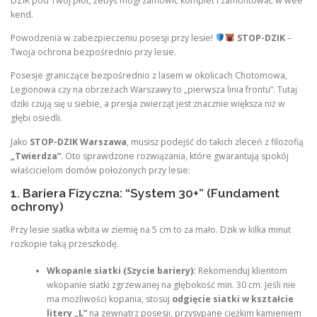
DZIK pod Twój płot, żebyś mógł zamówić komplet i zamontować w wee
kend.
Powodzenia w zabezpieczeniu posesji przy lesie!
STOP-DZIK
–
Twoja ochrona bezpośrednio przy lesie.
Posesje graniczące bezpośrednio z lasem w okolicach Chotomowa,
Legionowa czy na obrzeżach Warszawy to „pierwsza linia frontu”. Tutaj
dziki czują się u siebie, a presja zwierząt jest znacznie większa niż w
głębi osiedli.
Jako
STOP-DZIK Warszawa
, musisz podejść do takich zleceń z filozofią
„Twierdza”
. Oto sprawdzone rozwiązania, które gwarantują spokój
właścicielom domów położonych przy lesie:
1. Bariera Fizyczna: “System 30+” (Fundament
ochrony)
Przy lesie siatka wbita w ziemię na 5 cm to za mało. Dzik w kilka minut
rozkopie taką przeszkodę.
Wkopanie siatki (Szycie bariery):
Rekomenduj klientom
wkopanie siatki zgrzewanej na głębokość min. 30 cm. Jeśli nie
ma możliwości kopania, stosuj
odgięcie siatki w kształcie
litery „L”
na zewnątrz posesji, przysypane ciężkim kamieniem