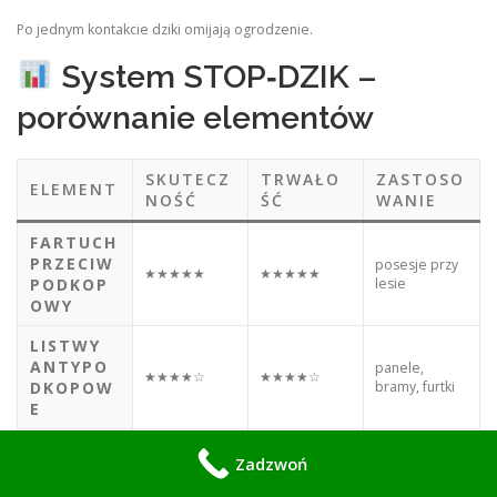
Po jednym kontakcie dziki omijają ogrodzenie.
System STOP‑DZIK –
porównanie elementów
SKUTECZ
TRWAŁO
ZASTOSO
ELEMENT
NOŚĆ
ŚĆ
WANIE
FARTUCH
PRZECIW
posesje przy
★★★★★
★★★★★
PODKOP
lesie
OWY
LISTWY
ANTYPO
panele,
★★★★☆
★★★★☆
DKOPOW
bramy, furtki
E
WZMOCN
Zadzwoń
IENIE
każdy typ
★★★★★
★★★★★
BRAM I
posesji