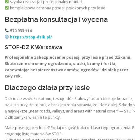
szybka realizacja i profesjonalny montaż,
kompleksowa ochrona posesji położonych przy lesie.
Bezpłatna konsultacja i wycena
570 933 114
https://stop-dzik.pl/
STOP-DZIK Warszawa
Profesjonalne zabezpieczenie posesji przy lesie przed dzikami.
Skutecznie chronimy ogrodzenia, siatki, bramy i furtki,
zapewniając bezpieczeństwo domów, ogrodów i działek przez
cały rok.
Dlaczego działa przy lesie
Dzik idzie wzdłuż ekotonu, testuje dół. Stalowy fartuch blokuje kopanie,
pastuch uczy, że to boli, a brak jedzenia sprawia, że idzie dalej. Szkody s
ą największe „near roads, valleys, and areas with natural cover” — STOP-
DZIK zamyka właśnie te punkty.
Masz posesję przy lesie? Podaj długość boku od lasu i typ ogrodzenia. P
rzygotuję listę materiałów STOP-