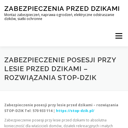
Skip
ZABEZPIECZENIA PRZED DZIKAMI
to
content
Montaż zabezpieczeń, naprawa ogrodzeń, elektryczne odstraszanie
dzików, siatki ochronne
Menu
STOP DZIK
ZABEZPIECZENIE POSESJI PRZY
LESIE PRZED DZIKAMI –
ROZWIĄZANIA STOP-DZIK
PROFESJONALNA OCHRONA PRZED DZIKAMI • WARSZAWA +
ZABEZPIECZENIA PRZED DZIKAMI
BLOG
Zabezpieczenie posesji przy lesie przed dzikami – rozwiązania
STOP-DZIK
Tel: 570 933 114
|
https://stop-dzik.pl/
Zabezpieczenie posesji przy lesie przed dzikami to absolutna
KONTAKT
konieczność dla właścicieli domów, działek rekreacyjnych i małych