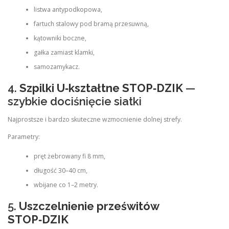
listwa antypodkopowa,
fartuch stalowy pod bramą przesuwną,
kątowniki boczne,
gałka zamiast klamki,
samozamykacz.
4.
Szpilki U‑kształtne STOP‑DZIK
—
szybkie dociśnięcie siatki
Najprostsze i bardzo skuteczne wzmocnienie dolnej strefy.
Parametry:
pręt żebrowany fi 8 mm,
długość 30–40 cm,
wbijane co 1–2 metry.
5.
Uszczelnienie prześwitów
STOP‑DZIK