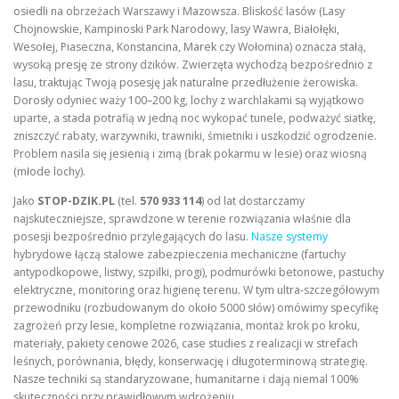
osiedli na obrzeżach Warszawy i Mazowsza. Bliskość lasów (Lasy
Chojnowskie, Kampinoski Park Narodowy, lasy Wawra, Białołęki,
Wesołej, Piaseczna, Konstancina, Marek czy Wołomina) oznacza stałą,
wysoką presję ze strony dzików. Zwierzęta wychodzą bezpośrednio z
lasu, traktując Twoją posesję jak naturalne przedłużenie żerowiska.
Dorosły odyniec waży 100–200 kg, lochy z warchlakami są wyjątkowo
uparte, a stada potrafią w jedną noc wykopać tunele, podważyć siatkę,
zniszczyć rabaty, warzywniki, trawniki, śmietniki i uszkodzić ogrodzenie.
Problem nasila się jesienią i zimą (brak pokarmu w lesie) oraz wiosną
(młode lochy).
Jako
STOP-DZIK.PL
(tel.
570 933 114
) od lat dostarczamy
najskuteczniejsze, sprawdzone w terenie rozwiązania właśnie dla
posesji bezpośrednio przylegających do lasu.
Nasze systemy
hybrydowe łączą stalowe zabezpieczenia mechaniczne (fartuchy
antypodkopowe, listwy, szpilki, progi), podmurówki betonowe, pastuchy
elektryczne, monitoring oraz higienę terenu. W tym ultra-szczegółowym
przewodniku (rozbudowanym do około 5000 słów) omówimy specyfikę
zagrożeń przy lesie, kompletne rozwiązania, montaż krok po kroku,
materiały, pakiety cenowe 2026, case studies z realizacji w strefach
leśnych, porównania, błędy, konserwację i długoterminową strategię.
Nasze techniki są standaryzowane, humanitarne i dają niemal 100%
skuteczności przy prawidłowym wdrożeniu.