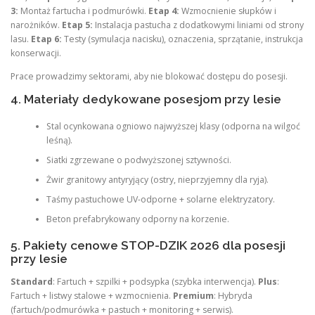
3:
Montaż fartucha i podmurówki.
Etap 4:
Wzmocnienie słupków i
narożników.
Etap 5:
Instalacja pastucha z dodatkowymi liniami od strony
lasu.
Etap 6:
Testy (symulacja nacisku), oznaczenia, sprzątanie, instrukcja
konserwacji.
Prace prowadzimy sektorami, aby nie blokować dostępu do posesji.
4. Materiały dedykowane posesjom przy lesie
Stal ocynkowana ogniowo najwyższej klasy (odporna na wilgoć
leśną).
Siatki zgrzewane o podwyższonej sztywności.
Żwir granitowy antyryjący (ostry, nieprzyjemny dla ryja).
Taśmy pastuchowe UV-odporne + solarne elektryzatory.
Beton prefabrykowany odporny na korzenie.
5. Pakiety cenowe STOP-DZIK 2026 dla posesji
przy lesie
Standard
: Fartuch + szpilki + podsypka (szybka interwencja).
Plus
:
Fartuch + listwy stalowe + wzmocnienia.
Premium
: Hybryda
(fartuch/podmurówka + pastuch + monitoring + serwis).