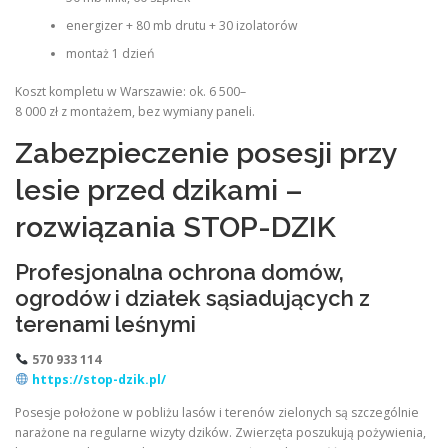
energizer + 80 mb drutu + 30 izolatorów
montaż 1 dzień
Koszt kompletu w Warszawie: ok. 6 500–
8 000 zł z montażem, bez wymiany paneli.
Zabezpieczenie posesji przy
lesie przed dzikami –
rozwiązania STOP-DZIK
Profesjonalna ochrona domów,
ogrodów i działek sąsiadujących z
terenami leśnymi
570 933 114
https://stop-dzik.pl/
Posesje położone w pobliżu lasów i terenów zielonych są szczególnie
narażone na regularne wizyty dzików. Zwierzęta poszukują pożywienia,