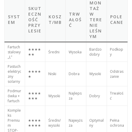
MON
SKUT
TAŻ
ECZN
TRW
W
SYST
KOSZ
POLE
OŚĆ
AŁOŚ
TERE
EM
T/MB
CANE
PRZY
Ć
NIE
LESIE
LEŚN
YM
Fartuch
★★★★
Bardzo
Podkop
stalowy
Średni
Wysoka
★★
dobry
y
„L”
Pastuch
elektryc
★★★★
Odstras
Niski
Dobra
Wysoki
zny
★
zanie
solarny
Podmur
★★★★
Najleps
Trwałoś
ówka +
Wysoki
Dobry
★★★
za
ć
fartuch
Komple
ks
Premiu
★★★★
Średni/
Najwyżs
Optymal
Pełna
m
★★★★
wysoki
za
ny
ochrona
STOP-