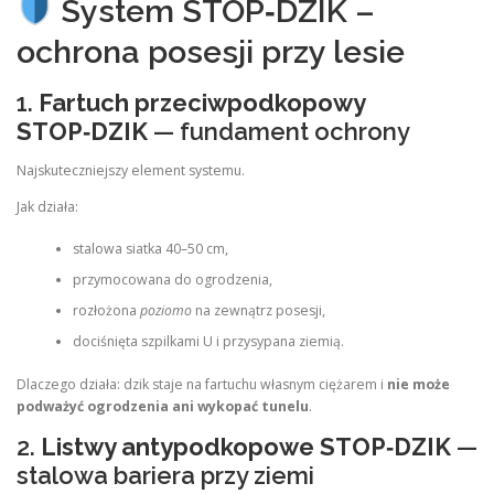
System STOP‑DZIK –
ochrona posesji przy lesie
1.
Fartuch przeciwpodkopowy
STOP‑DZIK
— fundament ochrony
Najskuteczniejszy element systemu.
Jak działa:
stalowa siatka 40–50 cm,
przymocowana do ogrodzenia,
rozłożona
poziomo
na zewnątrz posesji,
dociśnięta szpilkami U i przysypana ziemią.
Dlaczego działa: dzik staje na fartuchu własnym ciężarem i
nie może
podważyć ogrodzenia ani wykopać tunelu
.
2.
Listwy antypodkopowe STOP‑DZIK
—
stalowa bariera przy ziemi