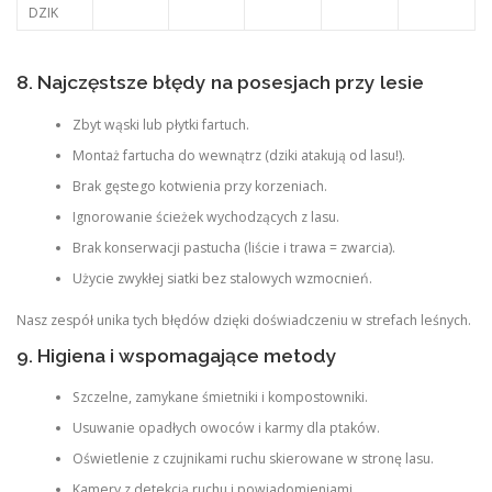
DZIK
8. Najczęstsze błędy na posesjach przy lesie
Zbyt wąski lub płytki fartuch.
Montaż fartucha do wewnątrz (dziki atakują od lasu!).
Brak gęstego kotwienia przy korzeniach.
Ignorowanie ścieżek wychodzących z lasu.
Brak konserwacji pastucha (liście i trawa = zwarcia).
Użycie zwykłej siatki bez stalowych wzmocnień.
Nasz zespół unika tych błędów dzięki doświadczeniu w strefach leśnych.
9. Higiena i wspomagające metody
Szczelne, zamykane śmietniki i kompostowniki.
Usuwanie opadłych owoców i karmy dla ptaków.
Oświetlenie z czujnikami ruchu skierowane w stronę lasu.
Kamery z detekcją ruchu i powiadomieniami.