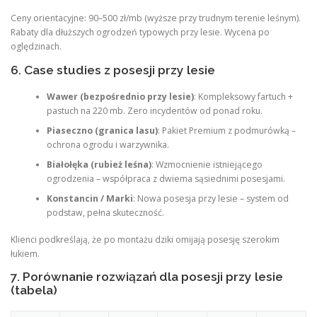
Ceny orientacyjne: 90–500 zł/mb (wyższe przy trudnym terenie leśnym).
Rabaty dla dłuższych ogrodzeń typowych przy lesie. Wycena po
oględzinach.
6. Case studies z posesji przy lesie
Wawer (bezpośrednio przy lesie)
: Kompleksowy fartuch +
pastuch na 220 mb. Zero incydentów od ponad roku.
Piaseczno (granica lasu)
: Pakiet Premium z podmurówką –
ochrona ogrodu i warzywnika.
Białołęka (rubież leśna)
: Wzmocnienie istniejącego
ogrodzenia – współpraca z dwiema sąsiednimi posesjami.
Konstancin / Marki
: Nowa posesja przy lesie – system od
podstaw, pełna skuteczność.
Klienci podkreślają, że po montażu dziki omijają posesję szerokim
łukiem.
7. Porównanie rozwiązań dla posesji przy lesie
(tabela)