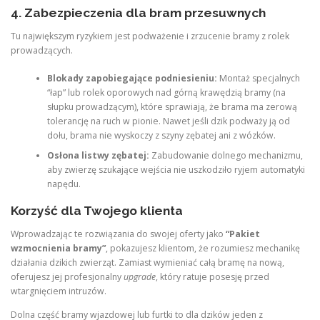
4. Zabezpieczenia dla bram przesuwnych
Tu największym ryzykiem jest podważenie i zrzucenie bramy z rolek
prowadzących.
Blokady zapobiegające podniesieniu:
Montaż specjalnych
“łap” lub rolek oporowych nad górną krawędzią bramy (na
słupku prowadzącym), które sprawiają, że brama ma zerową
tolerancję na ruch w pionie. Nawet jeśli dzik podważy ją od
dołu, brama nie wyskoczy z szyny zębatej ani z wózków.
Osłona listwy zębatej:
Zabudowanie dolnego mechanizmu,
aby zwierzę szukające wejścia nie uszkodziło ryjem automatyki
napędu.
Korzyść dla Twojego klienta
Wprowadzając te rozwiązania do swojej oferty jako
“Pakiet
wzmocnienia bramy”
, pokazujesz klientom, że rozumiesz mechanikę
działania dzikich zwierząt. Zamiast wymieniać całą bramę na nową,
oferujesz jej profesjonalny
upgrade
, który ratuje posesję przed
wtargnięciem intruzów.
Dolna część bramy wjazdowej lub furtki to dla dzików jeden z