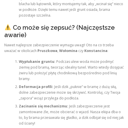
blacha lub kątownik, który montujemy tak, aby „wcinał się” nieco
w podłoże. Dzięki temu nawet jeśli grunt osiada, brama
pozostaje szczelna.
Co może się zepsuć? (Najczęstsze
awarie)
Nawet najlepsze zabezpieczenie wymaga uwagi! Oto na co trzeba
uważać w okolicach
Pruszkowa
,
Wołomina
czy
Konstancina
:
Wypłukanie gruntu:
Podczas ulew woda może podmyć
ziemię pod bramą, tworząc idealny tunel. Warto wtedy dosypać
żwiru lub położyć płytę chodnikową bezpośrednio pod linią
bramy.
Deformacja profili:
Jeśli dzik „puknie” w bramę z dużą siłą,
dolne zabezpieczenie może się skrzywić. Kontroluj, czy Twoja
„zapora” wciąż przylega do podłoża.
Zacinanie się mechanizmu:
Jeśli zabezpieczenie jest
zamontowane źle, może obcierać o wjazd. Nasza ekipa dba o
to, by brama przesuwała się gładko, a dzik odbijał się od niej jak
od ściany!