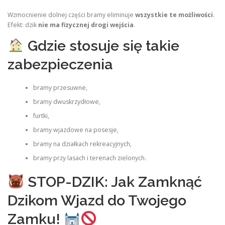
Wzmocnienie dolnej części bramy eliminuje
wszystkie te możliwości
.
Efekt: dzik
nie ma fizycznej drogi wejścia
.
Gdzie stosuje się takie
zabezpieczenia
bramy przesuwne,
bramy dwuskrzydłowe,
furtki,
bramy wjazdowe na posesje,
bramy na działkach rekreacyjnych,
bramy przy lasach i terenach zielonych.
STOP-DZIK: Jak Zamknąć
Dzikom Wjazd do Twojego
Zamku!