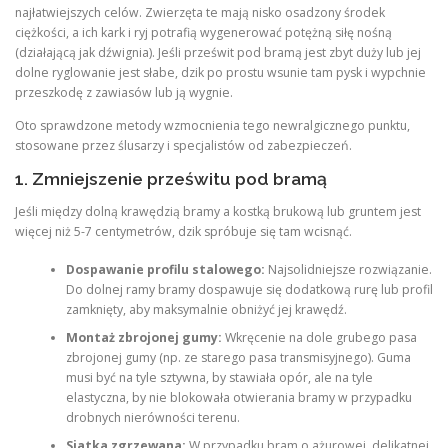
najłatwiejszych celów. Zwierzęta te mają nisko osadzony środek
ciężkości, a ich kark i ryj potrafią wygenerować potężną siłę nośną
(działającą jak dźwignia). Jeśli prześwit pod bramą jest zbyt duży lub jej
dolne ryglowanie jest słabe, dzik po prostu wsunie tam pysk i wypchnie
przeszkodę z zawiasów lub ją wygnie.
Oto sprawdzone metody wzmocnienia tego newralgicznego punktu,
stosowane przez ślusarzy i specjalistów od zabezpieczeń.
1. Zmniejszenie prześwitu pod bramą
Jeśli między dolną krawędzią bramy a kostką brukową lub gruntem jest
więcej niż 5-7 centymetrów, dzik spróbuje się tam wcisnąć.
Dospawanie profilu stalowego:
Najsolidniejsze rozwiązanie.
Do dolnej ramy bramy dospawuje się dodatkową rurę lub profil
zamknięty, aby maksymalnie obniżyć jej krawędź.
Montaż zbrojonej gumy:
Wkręcenie na dole grubego pasa
zbrojonej gumy (np. ze starego pasa transmisyjnego). Guma
musi być na tyle sztywna, by stawiała opór, ale na tyle
elastyczna, by nie blokowała otwierania bramy w przypadku
drobnych nierówności terenu.
Siatka zgrzewana:
W przypadku bram o ażurowej, delikatnej