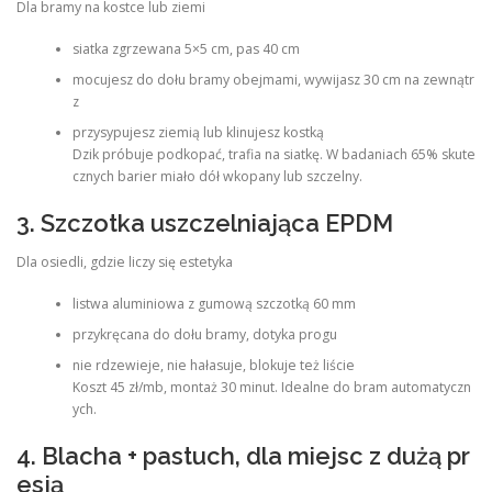
Dla bramy na kostce lub ziemi
siatka zgrzewana 5×5 cm, pas 40 cm
mocujesz do dołu bramy obejmami, wywijasz 30 cm na zewnątr
z
przysypujesz ziemią lub klinujesz kostką
Dzik próbuje podkopać, trafia na siatkę. W badaniach 65% skute
cznych barier miało dół wkopany lub szczelny.
3. Szczotka uszczelniająca EPDM
Dla osiedli, gdzie liczy się estetyka
listwa aluminiowa z gumową szczotką 60 mm
przykręcana do dołu bramy, dotyka progu
nie rdzewieje, nie hałasuje, blokuje też liście
Koszt 45 zł/mb, montaż 30 minut. Idealne do bram automatyczn
ych.
4. Blacha + pastuch, dla miejsc z dużą pr
esją