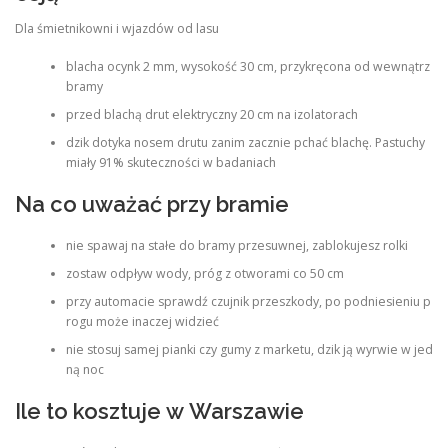
Dla śmietnikowni i wjazdów od lasu
blacha ocynk 2 mm, wysokość 30 cm, przykręcona od wewnątrz
bramy
przed blachą drut elektryczny 20 cm na izolatorach
dzik dotyka nosem drutu zanim zacznie pchać blachę. Pastuchy
miały 91% skuteczności w badaniach
Na co uważać przy bramie
nie spawaj na stałe do bramy przesuwnej, zablokujesz rolki
zostaw odpływ wody, próg z otworami co 50 cm
przy automacie sprawdź czujnik przeszkody, po podniesieniu p
rogu może inaczej widzieć
nie stosuj samej pianki czy gumy z marketu, dzik ją wyrwie w jed
ną noc
Ile to kosztuje w Warszawie