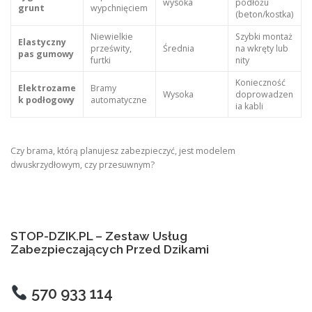
wysoka
podłożu
grunt
wypchnięciem
(beton/kostka)
Niewielkie
Szybki montaż
Elastyczny
prześwity,
Średnia
na wkręty lub
pas gumowy
furtki
nity
Konieczność
Elektrozame
Bramy
Wysoka
doprowadzen
k podłogowy
automatyczne
ia kabli
Czy brama, którą planujesz zabezpieczyć, jest modelem
dwuskrzydłowym, czy przesuwnym?
STOP-DZIK.PL – Zestaw Usług
Zabezpieczających Przed Dzikami
570 933 114