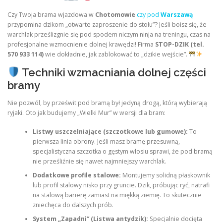
Czy Twoja brama wjazdowa w
Chotomowie
czy pod
Warszawą
przypomina dzikom „otwarte zaproszenie do stołu”? Jeśli boisz się, że
warchlak prześlizgnie się pod spodem niczym ninja na treningu, czas na
profesjonalne wzmocnienie dolnej krawędzi! Firma
STOP-DZIK (tel.
570 933 114)
wie dokładnie, jak zablokować to „dzikie wejście”.
Techniki wzmacniania dolnej części
bramy
Nie pozwól, by prześwit pod bramą był jedyną drogą, którą wybierają
ryjaki. Oto jak budujemy „Wielki Mur” w wersji dla bram:
Listwy uszczelniające (szczotkowe lub gumowe):
To
pierwsza linia obrony. Jeśli masz bramę przesuwną,
specjalistyczna szczotka o gęstym włosiu sprawi, że pod bramą
nie prześliźnie się nawet najmniejszy warchlak.
Dodatkowe profile stalowe:
Montujemy solidną płaskownik
lub profil stalowy nisko przy gruncie. Dzik, próbując ryć, natrafi
na stalową barierę zamiast na miękką ziemię. To skutecznie
zniechęca do dalszych prób.
System „Zapadni” (Listwa antydzik):
Specjalnie docięta