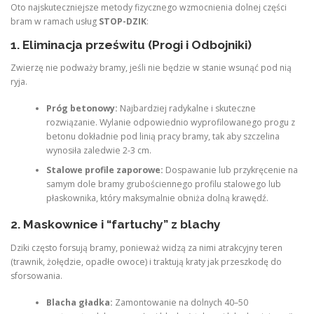
Oto najskuteczniejsze metody fizycznego wzmocnienia dolnej części
bram w ramach usług
STOP-DZIK
:
1. Eliminacja prześwitu (Progi i Odbojniki)
Zwierzę nie podważy bramy, jeśli nie będzie w stanie wsunąć pod nią
ryja.
Próg betonowy:
Najbardziej radykalne i skuteczne
rozwiązanie. Wylanie odpowiednio wyprofilowanego progu z
betonu dokładnie pod linią pracy bramy, tak aby szczelina
wynosiła zaledwie 2-3 cm.
Stalowe profile zaporowe:
Dospawanie lub przykręcenie na
samym dole bramy grubościennego profilu stalowego lub
płaskownika, który maksymalnie obniża dolną krawędź.
2. Maskownice i “fartuchy” z blachy
Dziki często forsują bramy, ponieważ widzą za nimi atrakcyjny teren
(trawnik, żołędzie, opadłe owoce) i traktują kraty jak przeszkodę do
sforsowania.
Blacha gładka:
Zamontowanie na dolnych 40–50