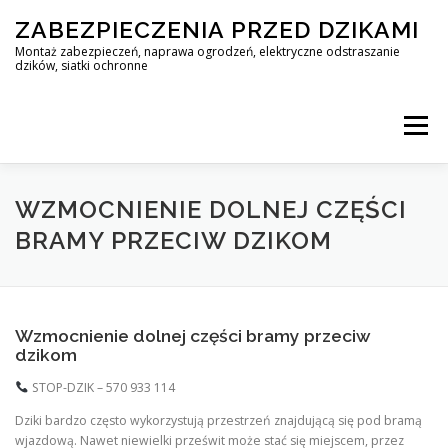
Skip
ZABEZPIECZENIA PRZED DZIKAMI
to
content
Montaż zabezpieczeń, naprawa ogrodzeń, elektryczne odstraszanie
dzików, siatki ochronne
Menu
STOP DZIK
WZMOCNIENIE DOLNEJ CZĘŚCI
BRAMY PRZECIW DZIKOM
PROFESJONALNA OCHRONA PRZED DZIKAMI • WARSZAWA +
Wzmocnienie dolnej części bramy przeciw
ZABEZPIECZENIA PRZED DZIKAMI
BLOG
dzikom
STOP-DZIK – 570 933 114
Dziki bardzo często wykorzystują przestrzeń znajdującą się pod bramą
KONTAKT
wjazdową. Nawet niewielki prześwit może stać się miejscem, przez