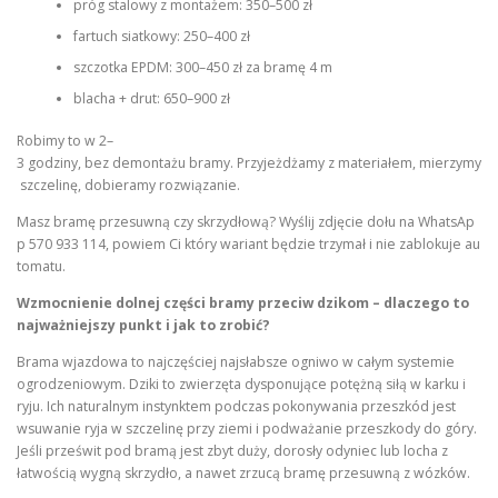
próg stalowy z montażem: 350–500 zł
fartuch siatkowy: 250–400 zł
szczotka EPDM: 300–450 zł za bramę 4 m
blacha + drut: 650–900 zł
Robimy to w 2–
3 godziny, bez demontażu bramy. Przyjeżdżamy z materiałem, mierzymy
szczelinę, dobieramy rozwiązanie.
Masz bramę przesuwną czy skrzydłową? Wyślij zdjęcie dołu na WhatsAp
p 570 933 114, powiem Ci który wariant będzie trzymał i nie zablokuje au
tomatu.
Wzmocnienie dolnej części bramy przeciw dzikom – dlaczego to
najważniejszy punkt i jak to zrobić?
Brama wjazdowa to najczęściej najsłabsze ogniwo w całym systemie
ogrodzeniowym. Dziki to zwierzęta dysponujące potężną siłą w karku i
ryju. Ich naturalnym instynktem podczas pokonywania przeszkód jest
wsuwanie ryja w szczelinę przy ziemi i podważanie przeszkody do góry.
Jeśli prześwit pod bramą jest zbyt duży, dorosły odyniec lub locha z
łatwością wygną skrzydło, a nawet zrzucą bramę przesuwną z wózków.