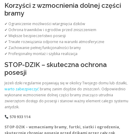
Korzyści z wzmocnienia dolnej części
bramy
✔ Ograniczenie możliwości wtargnięcia dzików
✔ Ochrona trawników i ogrodów przed zniszczeniem
✔ Większe bezpieczeństwo posesji
✔ Trwałe rozwiązania odporne na warunki atmosferyczne
✔ Zachowanie pełnej funkcjonalności bramy
✔ Profesjonalny montaż i szybka realizacja
STOP-DZIK – skuteczna ochrona
posesji
Jeżeli dziki regularnie pojawiają się w okolicy Twojego domu lub działki,
warto zabezpieczyć
bramę zanim dojdzie do zniszczeń. Odpowiednio
wykonane wzmocnienie dolnej części bramy znacząco utrudnia
zwierzętom dostęp do posesji i stanowi ważny element całego systemu
antydzik.
570 933 114
STOP-DZIK – wzmacniamy bramy, furtki, siatki i ogrodzenia,
skutecznie chroniąc posesje przed dzikami przez cały rok.