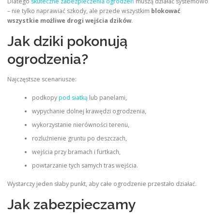
Dlatego
skuteczne zabezpieczenia ogrodzeń
muszą działać systemowo
– nie tylko naprawiać szkody, ale przede wszystkim
blokować
wszystkie możliwe drogi wejścia dzików
.
Jak dziki pokonują
ogrodzenia?
Najczęstsze scenariusze:
podkopy
pod siatką
lub panelami,
wypychanie dolnej krawędzi ogrodzenia,
wykorzystanie nierówności terenu,
rozluźnienie gruntu po deszczach,
wejścia przy bramach i furtkach,
powtarzanie tych samych tras wejścia.
Wystarczy jeden słaby punkt, aby całe ogrodzenie przestało działać.
Jak zabezpieczamy