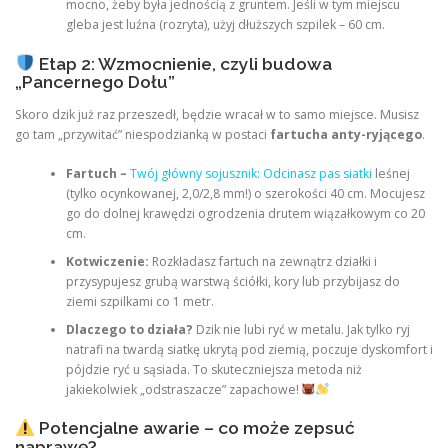
mocno, żeby była jednością z gruntem. Jeśli w tym miejscu
gleba jest luźna (rozryta), użyj dłuższych szpilek – 60 cm.
Etap 2: Wzmocnienie, czyli budowa
„Pancernego Dołu”
Skoro dzik już raz przeszedł, będzie wracał w to samo miejsce. Musisz
go tam „przywitać” niespodzianką w postaci
fartucha anty-ryjącego
.
Fartuch –
Twój główny sojusznik: Odcinasz pas siatki
leśnej
(tylko ocynkowanej, 2,0/2,8 mm!) o szerokości 40 cm. Mocujesz
go do dolnej krawędzi ogrodzenia drutem wiązałkowym co 20
cm.
Kotwiczenie:
Rozkładasz fartuch na zewnątrz działki i
przysypujesz grubą warstwą ściółki, kory lub przybijasz do
ziemi szpilkami co 1 metr.
Dlaczego to działa?
Dzik nie lubi ryć w metalu. Jak tylko ryj
natrafi na twardą siatkę ukrytą pod ziemią, poczuje dyskomfort i
pójdzie ryć u sąsiada. To skuteczniejsza metoda niż
jakiekolwiek „odstraszacze” zapachowe!
Potencjalne awarie – co może zepsuć
naprawę?