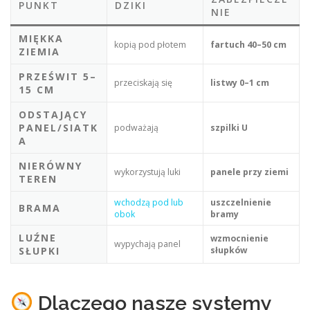
PUNKT
DZIKI
NIE
MIĘKKA
kopią pod płotem
fartuch 40–50 cm
ZIEMIA
PRZEŚWIT 5–
przeciskają się
listwy 0–1 cm
15 CM
ODSTAJĄCY
PANEL/SIATK
podważają
szpilki U
A
NIERÓWNY
wykorzystują luki
panele przy ziemi
TEREN
wchodzą pod lub
uszczelnienie
BRAMA
obok
bramy
LUŹNE
wzmocnienie
wypychają panel
SŁUPKI
słupków
Dlaczego nasze systemy