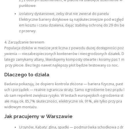
punktowe
izolatory dystansowe, żeby drut nie zwierał do panelu
Elektryczne bariery dotykowe są najskuteczniejsze pod względ
em kosztu i czasu działania, dając stabilną ochronę do 29 dni be
z przerwy.
4. Zarządzanie terenem
Populacja dzików w mieście jest liczna z powodu dużej dostępności poż
ywienia — niezabezpieczonych kontenerów i nieogrodzonych działek. D
latego zamykamy altany, likwidujemy komposty otwarte i kosimy pas 1 m
przy płocie. Bez tego nawet najlepszy płot będzie testowany co noc.
Dlaczego to działa
Badania pokazują, że dopiero kontrola złożona — bariera fizyczna, past
uch i porządek — realnie ogranicza straty. Samo ogrodzenie bez prądu l
ub sam repelent zwiększa ryzyko. W testach europejskich ogrodzenia st
ałe mają ok. 85,7% skuteczności, elektryczne ok. 91%, ale tylko przy pra
widłowym montażu.
Jak pracujemy w Warszawie
Ursynów, Kabaty: glina, spadki — podmurówka schodkowa z dr