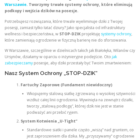
Warszawie.
Tworzymy trwałe systemy ochrony, które eliminują
podkopy i wejścia dzików na posesje.
Potrzebujesz rozwiązania, które trwale wyeliminuje dziki z Twojej
posesji, zamiast tylko łatać dziury? Jako specjalista od infrastruktury
wellness i bezpieczeństwa, w
STOP-DZIK
projektuję
systemy ochrony
,
które zamieniają ogrodzenie w fizyczną barierę nie do sforsowania.
W Warszawie, szczególnie w dzielnicach takich jak Białołęka, Wilanów czy
Ursynów, działamy w oparciu o inżynieryjne podejście. Oto
jak
zabezpieczamy
posesje, aby dziki przestały być Twoim zmartwieniem:
Nasz System Ochrony „STOP-DZIK”
Fartuchy Zaporowe (Fundament niewidoczny)
Wkopujemy stalową siatkę zgrzewaną o wysokiej sztywności
wzdłuż całej linii ogrodzenia. Wywinięta na zewnątrz działki,
tworzy „stalową podłogę”, której dzik nie jest w stanie
podważyć ani przebić ryjem.
System Kotwienia „U-Tight”
Standardowe siatki i panele często „wiszą” nad gruntem, co
jest zaproszeniem dla dzika. My „przyszywamy” ogrodzenie