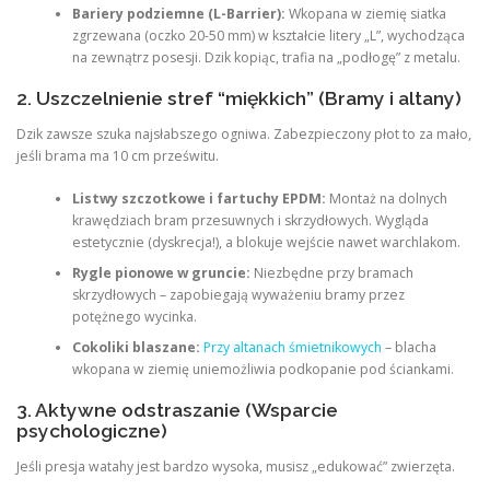
Bariery podziemne (L-Barrier):
Wkopana w ziemię siatka
zgrzewana (oczko 20-50 mm) w kształcie litery „L”, wychodząca
na zewnątrz posesji. Dzik kopiąc, trafia na „podłogę” z metalu.
2. Uszczelnienie stref “miękkich” (Bramy i altany)
Dzik zawsze szuka najsłabszego ogniwa. Zabezpieczony płot to za mało,
jeśli brama ma 10 cm prześwitu.
Listwy szczotkowe i fartuchy EPDM:
Montaż na dolnych
krawędziach bram przesuwnych i skrzydłowych. Wygląda
estetycznie (dyskrecja!), a blokuje wejście nawet warchlakom.
Rygle pionowe w gruncie:
Niezbędne przy bramach
skrzydłowych – zapobiegają wyważeniu bramy przez
potężnego wycinka.
Cokoliki blaszane:
Przy altanach śmietnikowych
– blacha
wkopana w ziemię uniemożliwia podkopanie pod ściankami.
3. Aktywne odstraszanie (Wsparcie
psychologiczne)
Jeśli presja watahy jest bardzo wysoka, musisz „edukować” zwierzęta.