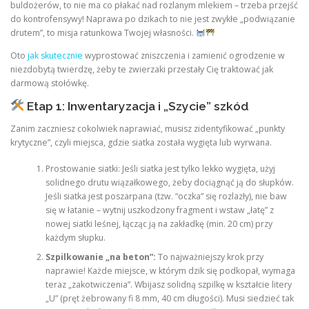
buldożerów, to nie ma co płakać nad rozlanym mlekiem – trzeba przejść
do kontrofensywy! Naprawa po dzikach to nie jest zwykłe „podwiązanie
drutem”, to misja ratunkowa Twojej własności.
Oto
jak skutecznie
wyprostować zniszczenia i zamienić ogrodzenie w
niezdobytą twierdzę, żeby te zwierzaki przestały Cię traktować jak
darmową stołówkę.
Etap 1: Inwentaryzacja i „Szycie” szkód
Zanim zaczniesz cokolwiek naprawiać, musisz zidentyfikować „punkty
krytyczne”, czyli miejsca, gdzie siatka została wygięta lub wyrwana.
Prostowanie siatki: Jeśli siatka jest tylko lekko wygięta, użyj
solidnego drutu wiązałkowego, żeby dociągnąć ją do słupków.
Jeśli siatka jest poszarpana (tzw. “oczka” się rozlazły), nie baw
się w łatanie – wytnij uszkodzony fragment i wstaw „łatę” z
nowej siatki leśnej, łącząc ją na zakładkę (min. 20 cm) przy
każdym słupku.
Szpilkowanie „na beton”:
To najważniejszy krok przy
naprawie! Każde miejsce, w którym dzik się podkopał, wymaga
teraz „zakotwiczenia”. Wbijasz solidną szpilkę w kształcie litery
„U” (pręt żebrowany fi 8 mm, 40 cm długości). Musi siedzieć tak