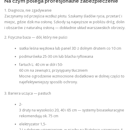
Na czym polega profesjonalne zabezpieczenie
1. Diagnoza, nie zgadywanie
Zaczynamy od przejścia wzdłuż płotu. Szukamy śladów rycia, przetarć i
miejsc, gdzie dzik ma osłonę. Szkody są najwyższe w pobliżu dróg, dolin
i obszarów z naturalną osłoną — dokładnie układ warszawskich obrzeży.
2. Fizyczna baza — dół, który nie puści
siatka leśna węzłowa lub panel 3D z dolnym drutem co 10 cm
podmurówka 25-30 cm lub blacha ryflowana
fartuch L: 40 cm w dół i 50-
60 cm na zewnątrz, przysypany tłuczniem
Mocne ogrodzenie wzmocnione dodatkowo w dolnej części to
najefektywniejszy sposób ochrony.
3. Bariera ucząca — pastuch
2-
3 druty na wysokości 20, 40 i 65 cm — systemy bioasekuracyjne
rekomendują ok. 75 cm
elektryzator 1,5-
2 J z dobrym uziemieniem, w piachu na Białołęce uziemienie 4-