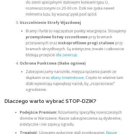
do ziemi specjalnymi stalowymi kotwami typu U,
rozmieszczonymi co 20-30 cm. Dzik nie zyska nawet
milimetra luzu, by wsunąć pysk pod spód.
Uszczelnienie Strefy Wjazdowej
Bramy i furtki to najczęstsze punkty wtargnięcia. Stosujemy
przemysłowe listwy szczotkowe
przy bramach
przesuwnych oraz
niskoprofilowe progi stalowe
przy
bramach skrzydłowych. Są estetyczne, trwałe i całkowicie
blokują przejście
dla zwierząt
.
Ochrona Punktowa (Słabe ogniwa)
Zabezpieczamy narożniki, miejsca łączenia paneli ze
słupkami oraz
altany śmietnikowe
. Często to właśnie tam
dziki wywierają największy nacisk, by „rozpracować”
ogrodzenie.
Dlaczego warto wybrać STOP-DZIK?
Podejście Premium:
Rozumiemy specyfikę nowoczesnych
domów w Warszawie. Nasze zabezpieczenia są dyskretne,
estetyczne i nie szpecą ogrodu.
Trwałość:
Używamy wyłącznie stali ocynkowanej.
Nasze