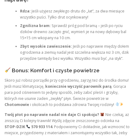
Rdza:
Jeśli użyjesz zwykłego drutu do „łat”, za dwa miesiące
wszystko puści. Tylko drut ocynkowany!
Zgnilizna bram:
Sprawdź próg pod bramą – jeśli po ryciu
dzików drewno zaczęło gnić, wymień je na nowy dębowy bal
15×15 cm wkopany na 10 cm.
Zbyt wysokie zawieszenie:
Jeśli po naprawie między dołem
ogrodzenia a ziemią nadal jest szczelina większa niż 3 cm, dzik
przejdzie tamtędy bez wysiłku. Wszystko musi być „na styk”.
Bonus: Komfort i czyste powietrze
Skoro już robisz porządki przy ogrodzeniu, zajrzyj też do środka domu!
Jeśli masz klimatyzację,
koniecznie wyczyść parownik parą
. Gorąca
para pod ciśnieniem to jedyny sposób, żeby zabić pleśń i grzyby,
których nie usunie żaden „zwykły” płyn. Świeże powietrze w
Chotomowie
i okolicach to podstawa zdrowia Twojej rodziny!
Twój płot po naprawie nadal nie daje Ci spokoju?
Nie czekaj, aż
zniszczą Ci kolejny trawnik! Wyślij zdjęcie zniszczonego odcinka na
STOP-DZIK
570 933 114
. Podpowiemy Ci dokładnie, jak wzmocnić to
miejsce, przyjedziemy z materiałem i zamontujemy wszystko tak, żeby