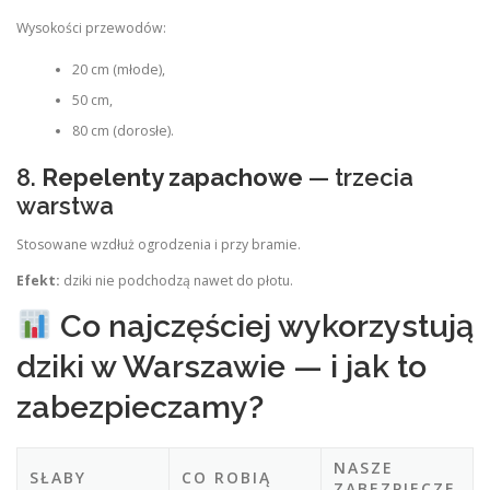
Wysokości przewodów:
20 cm (młode),
50 cm,
80 cm (dorosłe).
8.
Repelenty zapachowe
— trzecia
warstwa
Stosowane wzdłuż ogrodzenia i przy bramie.
Efekt:
dziki nie podchodzą nawet do płotu.
Co najczęściej wykorzystują
dziki w Warszawie — i jak to
zabezpieczamy?
NASZE
SŁABY
CO ROBIĄ
ZABEZPIECZE