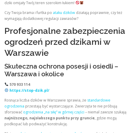
dziki omijały Twój teren szerokim łukiem!
Czy Twoja brama i furtka po
ataku dzików
działają poprawnie, czy też
wymagają dodatkowej regulacji zawiasów?
Profesjonalne zabezpieczenia
ogrodzeń przed dzikami w
Warszawie
Skuteczna ochrona posesji i osiedli –
Warszawa i okolice
570 933 114
https://stop-dzik.pl/
Rosnąca liczba dzików w Warszawie sprawia, że
standardowe
ogrodzenia
przestają być wystarczające. Zwierzęta te nie próbują
sforsować
ogrodzenia „na siłę” w górnej części
– niemal zawsze szukają
najniższego, najsłabszego punktu przy gruncie
, gdzie mogą
podkopać lub podważyć konstrukcję.