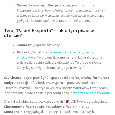
Serwis Sezonowy:
Oferujesz przeglądy
przed zimą
.
Przypominasz klientowi:
„Panie, idzie zima, ziemia zamarznie –
zróbmy to teraz, bo w styczniu nikt nie wbije kotew w betonową
glebę”
. To buduje zaufanie i stały strumień zleceń.
Twój “Pakiet Eksperta” – jak o tym pisać w
ofercie?
Zamiast:
„Naprawiam płoty”.
Piszesz:
„Projektujemy i
montujemy pełne systemy
antydzikowe
. Tworzymy fizyczne bariery, które skutecznie
wykluczają dostęp dzikiej zwierzyny do Twojego ogrodu.
Odzyskaj spokój i ochronę swojego trawnika”.
Czy chcesz, abym pomógł Ci sporządzić profesjonalny formularz
Audytu posesji
, który będziesz wypełniał podczas spotkania z
klientem? Pozwoli Ci to szybko wyliczyć koszty materiałów i czas pracy,
jednocześnie profesjonalnie prezentując się
przed właścicielem domu
.
O, witaj w klubie „saperów ogrodowych”!
Jeśli Twoje ogrodzenie w
Chotomowie
,
Warszawie
,
Pruszkowie
,
Wołominie
czy
Konstancinie
wygląda jak po przejściu stada miniaturowych