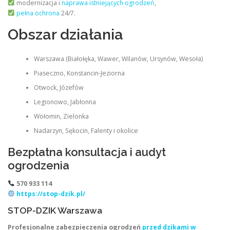
modernizacja i
naprawa istniejących ogrodzeń
,
pełna ochrona
24/7.
Obszar działania
Warszawa (Białołęka, Wawer, Wilanów, Ursynów, Wesoła)
Piaseczno, Konstancin-Jeziorna
Otwock, Józefów
Legionowo, Jabłonna
Wołomin, Zielonka
Nadarzyn, Sękocin, Falenty i okolice
Bezpłatna konsultacja i audyt
ogrodzenia
570 933 114
https://stop-dzik.pl/
STOP-DZIK Warszawa
Profesjonalne zabezpieczenia ogrodzeń
przed dzikami w