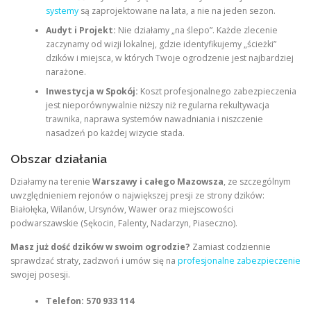
systemy
są zaprojektowane na lata, a nie na jeden sezon.
Audyt i Projekt:
Nie działamy „na ślepo”. Każde zlecenie
zaczynamy od wizji lokalnej, gdzie identyfikujemy „ścieżki”
dzików i miejsca, w których Twoje ogrodzenie jest najbardziej
narażone.
Inwestycja w Spokój:
Koszt profesjonalnego zabezpieczenia
jest nieporównywalnie niższy niż regularna rekultywacja
trawnika, naprawa systemów nawadniania i niszczenie
nasadzeń po każdej wizycie stada.
Obszar działania
Działamy na terenie
Warszawy i całego Mazowsza
, ze szczególnym
uwzględnieniem rejonów o największej presji ze strony dzików:
Białołęka, Wilanów, Ursynów, Wawer oraz miejscowości
podwarszawskie (Sękocin, Falenty, Nadarzyn, Piaseczno).
Masz już dość dzików w swoim ogrodzie?
Zamiast codziennie
sprawdzać straty, zadzwoń i umów się na
profesjonalne zabezpieczenie
swojej posesji.
Telefon:
570 933 114