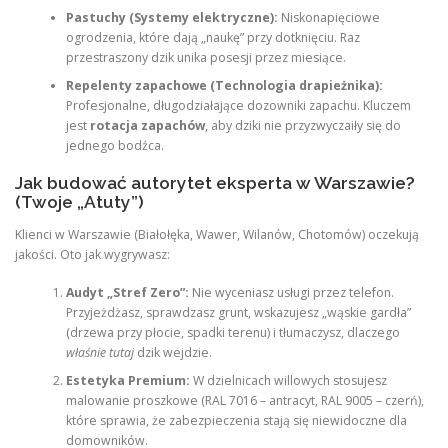
Pastuchy (Systemy elektryczne):
Niskonapięciowe
ogrodzenia, które dają „naukę” przy dotknięciu. Raz
przestraszony dzik unika posesji przez miesiące.
Repelenty zapachowe (Technologia drapieżnika):
Profesjonalne, długodziałające dozowniki zapachu. Kluczem
jest
rotacja zapachów
, aby dziki nie przyzwyczaiły się do
jednego bodźca.
Jak budować autorytet eksperta w Warszawie?
(Twoje „Atuty”)
Klienci w Warszawie (Białołęka, Wawer, Wilanów, Chotomów) oczekują
jakości. Oto jak wygrywasz:
Audyt „Stref Zero”:
Nie wyceniasz usługi przez telefon.
Przyjeżdżasz, sprawdzasz grunt, wskazujesz „wąskie gardła”
(drzewa przy płocie, spadki terenu) i tłumaczysz, dlaczego
właśnie tutaj
dzik wejdzie.
Estetyka Premium:
W dzielnicach willowych stosujesz
malowanie proszkowe (RAL 7016 – antracyt, RAL 9005 – czerń),
które sprawia, że zabezpieczenia stają się niewidoczne dla
domowników.