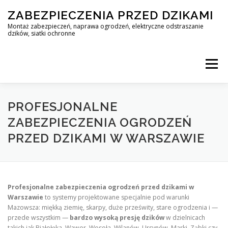
Skip
ZABEZPIECZENIA PRZED DZIKAMI
to
content
Montaż zabezpieczeń, naprawa ogrodzeń, elektryczne odstraszanie
dzików, siatki ochronne
Menu
STOP DZIK
PROFESJONALNE
ZABEZPIECZENIA OGRODZEŃ
PRZED DZIKAMI W WARSZAWIE
PROFESJONALNA OCHRONA PRZED DZIKAMI • WARSZAWA +
ZABEZPIECZENIA PRZED DZIKAMI
BLOG
Profesjonalne zabezpieczenia ogrodzeń przed dzikami w
Warszawie
to systemy projektowane specjalnie pod warunki
Mazowsza: miękką ziemię, skarpy, duże prześwity, stare ogrodzenia i —
KONTAKT
przede wszystkim —
bardzo wysoką presję dzików
w dzielnicach
takich jak Białołęka, Wawer, Wesoła, Wilanów, Ursynów, Marki, Ząbki czy