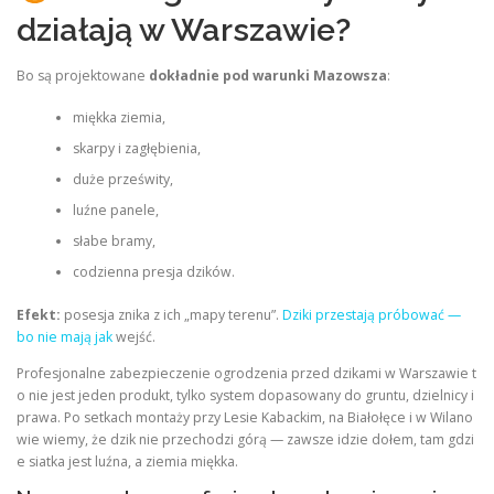
działają w Warszawie?
Bo są projektowane
dokładnie pod warunki Mazowsza
:
miękka ziemia,
skarpy i zagłębienia,
duże prześwity,
luźne panele,
słabe bramy,
codzienna presja dzików.
Efekt:
posesja znika z ich „mapy terenu”.
Dziki przestają próbować —
bo nie mają jak
wejść.
Profesjonalne zabezpieczenie ogrodzenia przed dzikami w Warszawie t
o nie jest jeden produkt, tylko system dopasowany do gruntu, dzielnicy i
prawa. Po setkach montaży przy Lesie Kabackim, na Białołęce i w Wilano
wie wiemy, że dzik nie przechodzi górą — zawsze idzie dołem, tam gdzi
e siatka jest luźna, a ziemia miękka.