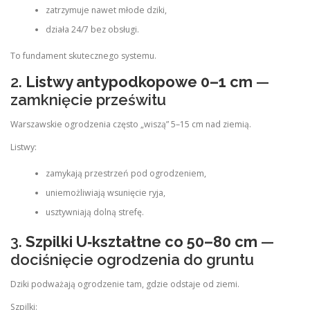
zatrzymuje nawet młode dziki,
działa 24/7 bez obsługi.
To fundament skutecznego systemu.
2.
Listwy antypodkopowe 0–1 cm
—
zamknięcie prześwitu
Warszawskie ogrodzenia często „wiszą” 5–15 cm nad ziemią.
Listwy:
zamykają przestrzeń pod ogrodzeniem,
uniemożliwiają wsunięcie ryja,
usztywniają dolną strefę.
3.
Szpilki U‑kształtne co 50–80 cm
—
dociśnięcie ogrodzenia do gruntu
Dziki podważają ogrodzenie tam, gdzie odstaje od ziemi.
Szpilki: