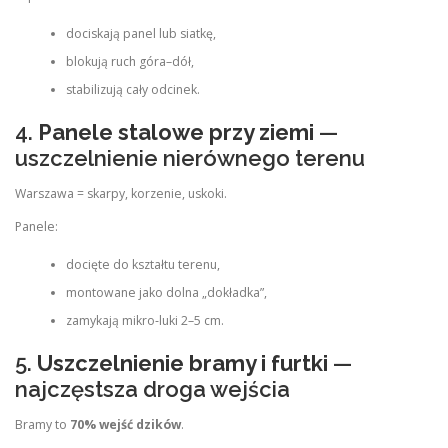
dociskają panel lub siatkę,
blokują ruch góra–dół,
stabilizują cały odcinek.
4.
Panele stalowe przy ziemi
—
uszczelnienie nierównego terenu
Warszawa = skarpy, korzenie, uskoki.
Panele:
docięte do kształtu terenu,
montowane jako dolna „dokładka”,
zamykają mikro‑luki 2–5 cm.
5.
Uszczelnienie bramy i furtki
—
najczęstsza droga wejścia
Bramy to
70% wejść dzików
.