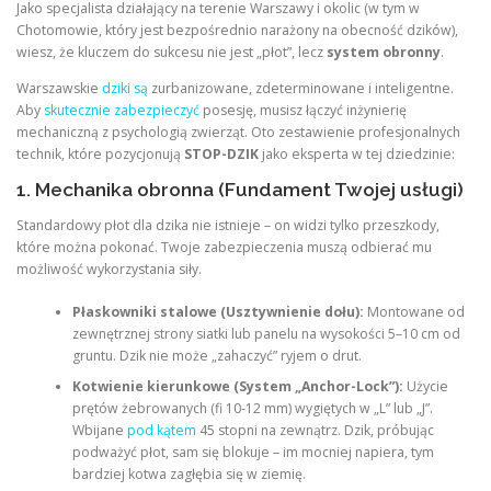
Jako specjalista działający na terenie Warszawy i okolic (w tym w
Chotomowie, który jest bezpośrednio narażony na obecność dzików),
wiesz, że kluczem do sukcesu nie jest „płot”, lecz
system obronny
.
Warszawskie
dziki są
zurbanizowane, zdeterminowane i inteligentne.
Aby
skutecznie zabezpieczyć
posesję, musisz łączyć inżynierię
mechaniczną z psychologią zwierząt. Oto zestawienie profesjonalnych
technik, które pozycjonują
STOP-DZIK
jako eksperta w tej dziedzinie:
1. Mechanika obronna (Fundament Twojej usługi)
Standardowy płot dla dzika nie istnieje – on widzi tylko przeszkody,
które można pokonać. Twoje zabezpieczenia muszą odbierać mu
możliwość wykorzystania siły.
Płaskowniki stalowe (Usztywnienie dołu):
Montowane od
zewnętrznej strony siatki lub panelu na wysokości 5–10 cm od
gruntu. Dzik nie może „zahaczyć” ryjem o drut.
Kotwienie kierunkowe (System „Anchor-Lock”):
Użycie
prętów żebrowanych (fi 10-12 mm) wygiętych w „L” lub „J”.
Wbijane
pod kątem
45 stopni na zewnątrz. Dzik, próbując
podważyć płot, sam się blokuje – im mocniej napiera, tym
bardziej kotwa zagłębia się w ziemię.