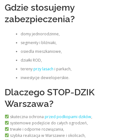
Gdzie stosujemy
zabezpieczenia?
domy jednorodzinne,
segmenty i bliźniaki,
osiedla mieszkaniowe,
działki ROD,
tereny
przy lasach
i parkach,
inwestycje deweloperskie.
Dlaczego STOP-DZIK
Warszawa?
skuteczna ochrona
przed podkopami dzików
,
systemowe podejście do całych ogrodzeń,
trwałe i odporne rozwiązania,
szybka realizacja w Warszawie i okolicach,