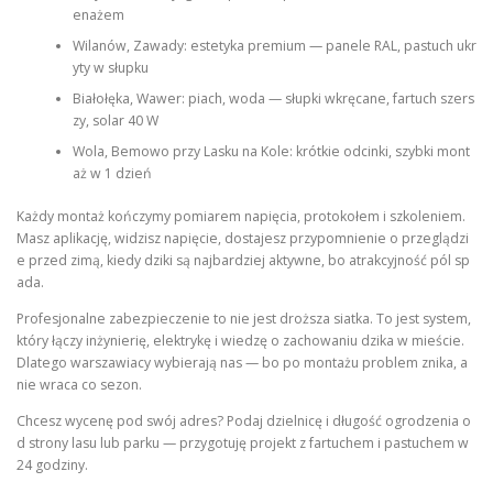
enażem
Wilanów, Zawady: estetyka premium — panele RAL, pastuch ukr
yty w słupku
Białołęka, Wawer: piach, woda — słupki wkręcane, fartuch szers
zy, solar 40 W
Wola, Bemowo przy Lasku na Kole: krótkie odcinki, szybki mont
aż w 1 dzień
Każdy montaż kończymy pomiarem napięcia, protokołem i szkoleniem.
Masz aplikację, widzisz napięcie, dostajesz przypomnienie o przeglądzi
e przed zimą, kiedy dziki są najbardziej aktywne, bo atrakcyjność pól sp
ada.
Profesjonalne zabezpieczenie to nie jest droższa siatka. To jest system,
który łączy inżynierię, elektrykę i wiedzę o zachowaniu dzika w mieście.
Dlatego warszawiacy wybierają nas — bo po montażu problem znika, a
nie wraca co sezon.
Chcesz wycenę pod swój adres? Podaj dzielnicę i długość ogrodzenia o
d strony lasu lub parku — przygotuję projekt z fartuchem i pastuchem w
24 godziny.