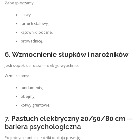
Zabezpieczamy:
listwy,
fartuch stalowy,
kątowniki boczne,
prowadnicę.
6.
Wzmocnienie słupków i narożników
Jeśli słupek się rusza — dzik go wypchnie.
Wzmacniamy:
fundamenty,
obejmy,
kotwy gruntowe.
7.
Pastuch elektryczny 20/50/80 cm
—
bariera psychologiczna
Po jednym kontakcie dziki omijają posesję.