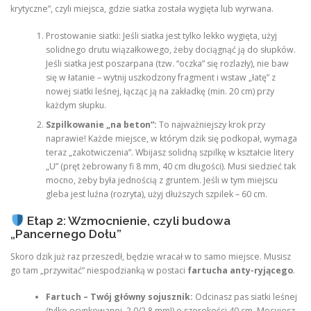
krytyczne”, czyli miejsca, gdzie siatka została wygięta lub wyrwana.
Prostowanie siatki: Jeśli siatka jest tylko lekko wygięta, użyj
solidnego drutu wiązałkowego, żeby dociągnąć ją do słupków.
Jeśli siatka jest poszarpana (tzw. “oczka” się rozlazły), nie baw
się w łatanie – wytnij uszkodzony fragment i wstaw „łatę” z
nowej siatki leśnej, łącząc ją na zakładkę (min. 20 cm) przy
każdym słupku.
Szpilkowanie „na beton”:
To najważniejszy krok przy
naprawie! Każde miejsce, w którym dzik się podkopał, wymaga
teraz „zakotwiczenia”. Wbijasz solidną szpilkę w kształcie litery
„U” (pręt żebrowany fi 8 mm, 40 cm długości). Musi siedzieć tak
mocno, żeby była jednością z gruntem. Jeśli w tym miejscu
gleba jest luźna (rozryta), użyj dłuższych szpilek – 60 cm.
Etap 2: Wzmocnienie, czyli budowa
„Pancernego Dołu”
Skoro dzik już raz przeszedł, będzie wracał w to samo miejsce. Musisz
go tam „przywitać” niespodzianką w postaci
fartucha anty-ryjącego
.
Fartuch – Twój główny sojusznik:
Odcinasz pas siatki leśnej
(tylko ocynkowanej, 2,0/2,8 mm!) o szerokości 40 cm. Mocujesz