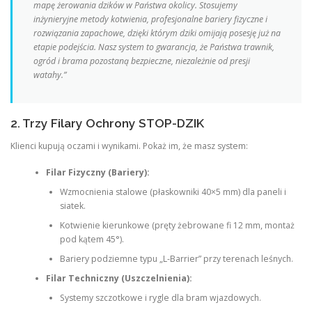
mapę żerowania dzików w Państwa okolicy. Stosujemy
inżynieryjne metody kotwienia, profesjonalne bariery fizyczne i
rozwiązania zapachowe, dzięki którym dziki omijają posesję już na
etapie podejścia. Nasz system to gwarancja, że Państwa trawnik,
ogród i brama pozostaną bezpieczne, niezależnie od presji
watahy.”
2. Trzy Filary Ochrony STOP-DZIK
Klienci kupują oczami i wynikami. Pokaż im, że masz system:
Filar Fizyczny (Bariery):
Wzmocnienia stalowe (płaskowniki 40×5 mm) dla paneli i
siatek.
Kotwienie kierunkowe (pręty żebrowane fi 12 mm, montaż
pod kątem 45°).
Bariery podziemne typu „L-Barrier” przy terenach leśnych.
Filar Techniczny (Uszczelnienia):
Systemy szczotkowe i rygle dla bram wjazdowych.