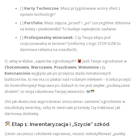
[ ]
Karty Techniczne:
Masz przygotowane wzory ofert z
opisem technologii?
[ ]
Portfolio:
Masz zdjęcia „przed” i „po” (szczególnie zbliżenia
na kotwy i płaskowniki)? To buduje największe zaufanie.
[ ]
Profesjonalny wizerunek:
Czy Twoja ekipa jest
rozpoznawalna w terenie? (Uniformy z logo STOP-DZIK to
darmowa reklama na osiedlach).
O, witaj w klubie „saperów ogrodowych”!
Jeśli Twoje ogrodzenie w
Chotomowie
,
Warszawie
,
Pruszkowie
,
Wołominie
czy
Konstancinie
wygląda jak po przejściu stada miniaturowych
buldożerów, to nie ma co płakać nad rozlanym mlekiem – trzeba przejść
do kontrofensywy! Naprawa po dzikach to nie jest zwykłe „podwiązanie
drutem”, to misja ratunkowa Twojej własności.
Oto jak skutecznie wyprostować zniszczenia i zamienić ogrodzenie w
niezdobytą twierdzę, żeby te zwierzaki przestały Cię traktować jak
darmową stołówkę.
Etap 1: Inwentaryzacja i „Szycie” szkód
Zanim zaczniesz cokolwiek naprawiać, musisz zidentyfikować „punkty