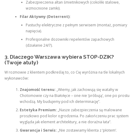
Zabezpieczenia altan śmietnikowych (cokoliki stalowe,
wzmocnione zamki).
Filar Aktywny (Deterrent):
Pastuchy elektryczne z pełnym serwisem (montaż, pomiary
napięcia).
Profesjonalne dozowniki repelentów zapachowych
(działanie 24/7).
3. Dlaczego Warszawa wybiera STOP-DZIK?
(Twoje atuty)
W rozmowie z klientem podkreślaj to, co Cię wyróżnia na tle lokalnych
wykonawców:
Znajomość terenu:
„Wiemy, jak zachowują się watahy w
Chotomowie czy na Białołęce – one nie ‘próbują’, one po prostu
wchodzą. My budujemy pod ich determinację”.
Estetyka Premium:
„Nasze zabezpieczenia są malowane
proszkowo pod kolor ogrodzenia. Po zakończeniu prac system
wygląda jak element architektury, a nie doraźna łata”.
Gwarancja i Serwis:
„Nie zostawiamy klienta z ‘płotem’.