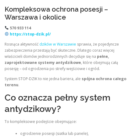
Kompleksowa ochrona posesji –
Warszawa i okolice
570 933 114
https://stop-dzik.pl/
Rosnąca aktywność
dzików w Warszawie
sprawia, że pojedyncze
zabezpieczenia przestają być skuteczne. Dlatego coraz więcej
właścicieli domów jednorodzinnych decyduje się na
pełne,
zaprojektowane systemy antydzikowe
, które obejmują całą
posesję – od ogrodzenia po strefy wejściowe i ogród.
System STOP-DZIK to nie jedna bariera, ale
spójna ochrona całego
terenu
.
Co oznacza pełny system
antydzikowy?
To kompleksowe podejście obejmujące:
ogrodzenie posesji (siatka lub panele),