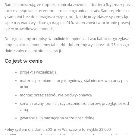
Badania pokazują, że dopiero kontrola złożona — bariera fizyczna + pas
tuch + zarządzanie terenem — realnie ogranicza straty. Sam repelent cz
y sam płot bez dołu zwiększa ryzyko, bo dzik się uczy. Nasze systemy łąc
zą te trzy warstwy, dlatego dają ok. 91% skuteczności w ochronie posesj
i przy prawidłowym montażu.
Do tego znamy przepisy: w otulinie Kampinosu i Lasu Kabackiego zgłasz
amy instalację, montujemy tabliczki i dobieramy wysokość ok. 75 cm zgo
dnie z zaleceniami bioasekuracji.
Co jest w cenie
projekt z wizualizacją
materiał premium — ocynk ogniowy, stal nierdzewna przy past
uchu
montaż przez zespół, nie podwykonawcę
serwis roczny: pomiar, czyszczenie izolatorów, przegląd przed
zimą
gwarancja 36 miesięcy na szczelność dolną
Pełny system dla domu 800 m² w Warszawie to zwykle 28 000-