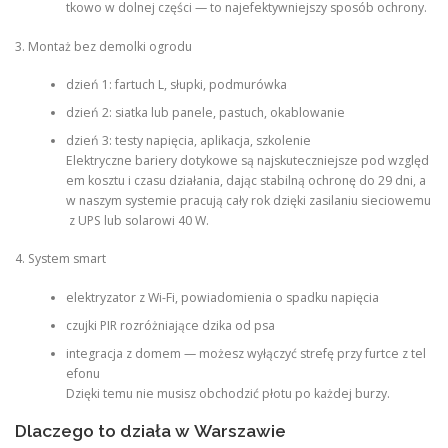
tkowo w dolnej części — to najefektywniejszy sposób ochrony.
3. Montaż bez demolki ogrodu
dzień 1: fartuch L, słupki, podmurówka
dzień 2: siatka lub panele, pastuch, okablowanie
dzień 3: testy napięcia, aplikacja, szkolenie
Elektryczne bariery dotykowe są najskuteczniejsze pod względ
em kosztu i czasu działania, dając stabilną ochronę do 29 dni, a
w naszym systemie pracują cały rok dzięki zasilaniu sieciowemu
z UPS lub solarowi 40 W.
4. System smart
elektryzator z Wi-Fi, powiadomienia o spadku napięcia
czujki PIR rozróżniające dzika od psa
integracja z domem — możesz wyłączyć strefę przy furtce z tel
efonu
Dzięki temu nie musisz obchodzić płotu po każdej burzy.
Dlaczego to działa w Warszawie