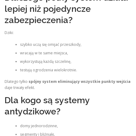
lepiej niż pojedyncze
zabezpieczenia?
Dziki:
szybko uczą się omijać przeszkody,
wracają w te same miejsca,
wykorzystują każdą szczelinę,
testują ogrodzenia wielokrotnie.
Dlatego tylko
spójny system eliminujący wszystkie punkty wejścia
daje trwały efekt.
Dla kogo są systemy
antydzikowe?
domy jednorodzinne,
segmenty i bliźniaki,