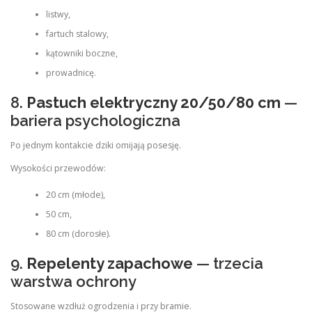
listwy,
fartuch stalowy,
kątowniki boczne,
prowadnicę.
8.
Pastuch elektryczny 20/50/80 cm
—
bariera psychologiczna
Po jednym kontakcie dziki omijają posesję.
Wysokości przewodów:
20 cm (młode),
50 cm,
80 cm (dorosłe).
9.
Repelenty zapachowe
— trzecia
warstwa ochrony
Stosowane wzdłuż ogrodzenia i przy bramie.