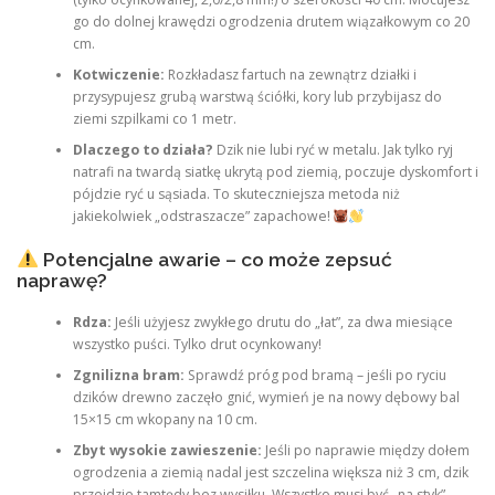
go do dolnej krawędzi ogrodzenia drutem wiązałkowym co 20
cm.
Kotwiczenie:
Rozkładasz fartuch na zewnątrz działki i
przysypujesz grubą warstwą ściółki, kory lub przybijasz do
ziemi szpilkami co 1 metr.
Dlaczego to działa?
Dzik nie lubi ryć w metalu. Jak tylko ryj
natrafi na twardą siatkę ukrytą pod ziemią, poczuje dyskomfort i
pójdzie ryć u sąsiada. To skuteczniejsza metoda niż
jakiekolwiek „odstraszacze” zapachowe!
Potencjalne awarie – co może zepsuć
naprawę?
Rdza:
Jeśli użyjesz zwykłego drutu do „łat”, za dwa miesiące
wszystko puści. Tylko drut ocynkowany!
Zgnilizna bram:
Sprawdź próg pod bramą – jeśli po ryciu
dzików drewno zaczęło gnić, wymień je na nowy dębowy bal
15×15 cm wkopany na 10 cm.
Zbyt wysokie zawieszenie:
Jeśli po naprawie między dołem
ogrodzenia a ziemią nadal jest szczelina większa niż 3 cm, dzik
przejdzie tamtędy bez wysiłku. Wszystko musi być „na styk”.