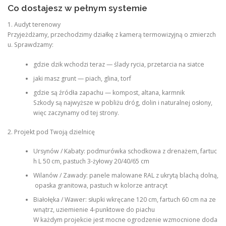
Co dostajesz w pełnym systemie
1. Audyt terenowy
Przyjeżdżamy, przechodzimy działkę z kamerą termowizyjną o zmierzch
u. Sprawdzamy:
gdzie dzik wchodzi teraz — ślady rycia, przetarcia na siatce
jaki masz grunt — piach, glina, torf
gdzie są źródła zapachu — kompost, altana, karmnik
Szkody są najwyższe w pobliżu dróg, dolin i naturalnej osłony,
więc zaczynamy od tej strony.
2. Projekt pod Twoją dzielnicę
Ursynów / Kabaty: podmurówka schodkowa z drenażem, fartuc
h L 50 cm, pastuch 3-żyłowy 20/40/65 cm
Wilanów / Zawady: panele malowane RAL z ukrytą blachą dolną,
opaska granitowa, pastuch w kolorze antracyt
Białołęka / Wawer: słupki wkręcane 120 cm, fartuch 60 cm na ze
wnątrz, uziemienie 4-punktowe do piachu
W każdym projekcie jest mocne ogrodzenie wzmocnione doda