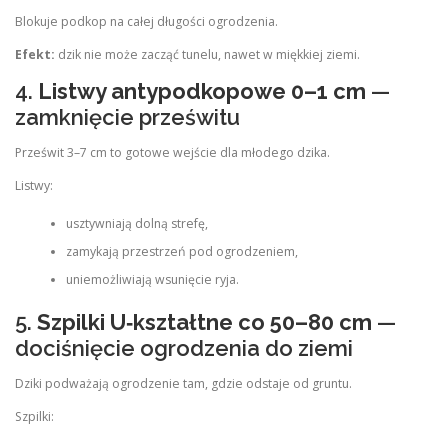
Blokuje podkop na całej długości ogrodzenia.
Efekt:
dzik nie może zacząć tunelu, nawet w miękkiej ziemi.
4.
Listwy antypodkopowe 0–1 cm
—
zamknięcie prześwitu
Prześwit 3–7 cm to gotowe wejście dla młodego dzika.
Listwy:
usztywniają dolną strefę,
zamykają przestrzeń pod ogrodzeniem,
uniemożliwiają wsunięcie ryja.
5.
Szpilki U‑kształtne co 50–80 cm
—
dociśnięcie ogrodzenia do ziemi
Dziki podważają ogrodzenie tam, gdzie odstaje od gruntu.
Szpilki: