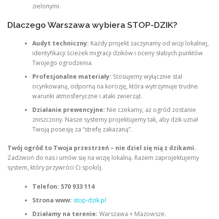
zielonymi.
Dlaczego Warszawa wybiera STOP-DZIK?
Audyt techniczny:
Każdy projekt zaczynamy od wizji lokalnej,
identyfikacji ścieżek migracji dzików i oceny słabych punktów
Twojego ogrodzenia.
Profesjonalne materiały:
Stosujemy wyłącznie stal
ocynkowaną, odporną na korozję, która wytrzymuje trudne
warunki atmosferyczne i ataki zwierząt.
Działanie prewencyjne:
Nie czekamy, aż ogród zostanie
zniszczony. Nasze systemy projektujemy tak, aby dzik uznał
Twoją posesję za “strefę zakazaną”.
Twój ogród to Twoja przestrzeń – nie dziel się nią z dzikami.
Zadzwoń do nas i umów się na wizję lokalną. Razem zaprojektujemy
system, który przywróci Ci spokój.
Telefon:
570 933 114
Strona www:
stop-dzik.pl
Działamy na terenie:
Warszawa + Mazowsze.