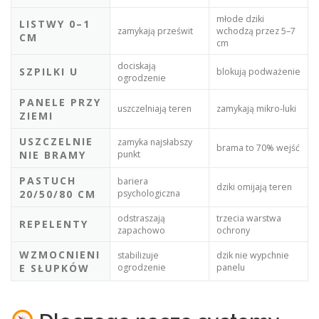
młode dziki
LISTWY 0–1
zamykają prześwit
wchodzą przez 5–7
CM
cm
dociskają
SZPILKI U
blokują podważenie
ogrodzenie
PANELE PRZY
uszczelniają teren
zamykają mikro‑luki
ZIEMI
USZCZELNIE
zamyka najsłabszy
brama to 70% wejść
NIE BRAMY
punkt
PASTUCH
bariera
dziki omijają teren
20/50/80 CM
psychologiczna
odstraszają
trzecia warstwa
REPELENTY
zapachowo
ochrony
WZMOCNIENI
stabilizuje
dzik nie wypchnie
E SŁUPKÓW
ogrodzenie
panelu