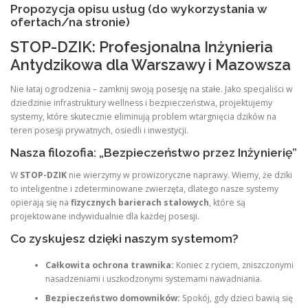
Propozycja opisu usług (do wykorzystania w
ofertach/na stronie)
STOP-DZIK: Profesjonalna Inżynieria
Antydzikowa dla Warszawy i Mazowsza
Nie łataj ogrodzenia – zamknij swoją posesję na stałe. Jako specjaliści w
dziedzinie infrastruktury wellness i bezpieczeństwa, projektujemy
systemy, które skutecznie eliminują problem wtargnięcia dzików na
teren posesji prywatnych, osiedli i inwestycji.
Nasza filozofia: „Bezpieczeństwo przez Inżynierię”
W
STOP-DZIK
nie wierzymy w prowizoryczne naprawy. Wiemy, że dziki
to inteligentne i zdeterminowane zwierzęta, dlatego nasze systemy
opierają się na
fizycznych barierach stalowych
, które są
projektowane indywidualnie dla każdej posesji.
Co zyskujesz dzięki naszym systemom?
Całkowita ochrona trawnika:
Koniec z ryciem, zniszczonymi
nasadzeniami i uszkodzonymi systemami nawadniania.
Bezpieczeństwo domowników:
Spokój, gdy dzieci bawią się