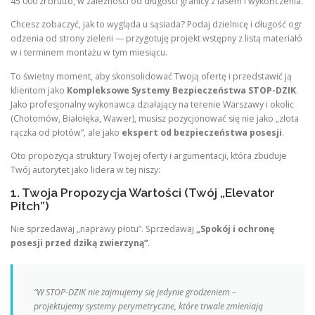
45 000 zł brutto, w zależności od długości granicy z lasem i wykończenia.
Chcesz zobaczyć, jak to wygląda u sąsiada? Podaj dzielnicę i długość ogr
odzenia od strony zieleni — przygotuję projekt wstępny z listą materiałó
w i terminem montażu w tym miesiącu.
To świetny moment, aby skonsolidować Twoją ofertę i przedstawić ją
klientom jako
Kompleksowe Systemy Bezpieczeństwa STOP-DZIK
.
Jako profesjonalny wykonawca działający na terenie Warszawy i okolic
(Chotomów, Białołęka, Wawer), musisz pozycjonować się nie jako „złota
rączka od płotów”, ale jako
ekspert od bezpieczeństwa posesji
.
Oto propozycja struktury Twojej oferty i argumentacji, która zbuduje
Twój autorytet jako lidera w tej niszy:
1. Twoja Propozycja Wartości (Twój „Elevator
Pitch”)
Nie sprzedawaj „naprawy płotu”. Sprzedawaj
„Spokój i ochronę
posesji przed dziką zwierzyną”
.
“W STOP-DZIK nie zajmujemy się jedynie grodzeniem –
projektujemy systemy perymetryczne, które trwale zmieniają