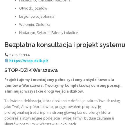
Piaseczno, Konstancin-Jeziorna
Otwock, Józefów
Legionowo, Jabłonna
Wołomin, Zielonka
Nadarzyn, Sękocin, Falenty i okolice
Bezpłatna konsultacja i projekt systemu
570 933 114
https://stop-dzik.pl/
STOP-DZIK Warszawa
Projektujemy i montujemy pełne systemy antydzikowe dla
domów w Warszawie. Tworzymy kompleksową ochronę posesji,
eliminując wszystkie drogi wejścia dzików.
To świetna deklaracja, która doskonale definiuje zakres Twoich usług.
Jako Twój AI-współpracownik, przygotowałem propozycję
profesjonalnej treści (np. na stronę główną lub do oferty), która
podkreśla inżynieryjne podejście Twojej firmy i buduje zaufanie u
klientów premium w Warszawie i okolicach.