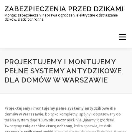
Skip
ZABEZPIECZENIA PRZED DZIKAMI
to
content
Montaż zabezpieczeń, naprawa ogrodzeń, elektryczne odstraszanie
dzików, siatki ochronne
Menu
STOP DZIK
PROJEKTUJEMY I MONTUJEMY
PEŁNE SYSTEMY ANTYDZIKOWE
DLA DOMÓW W WARSZAWIE
PROFESJONALNA OCHRONA PRZED DZIKAMI • WARSZAWA +
ZABEZPIECZENIA PRZED DZIKAMI
BLOG
Projektujemy i montujemy pełne systemy antydzikowe dla
domów w Warszawie
, bo tylko kompletny, spójny i dopasowany do
terenu system daje
100% skuteczności
. Nie „łatamy” ogrodzeń.
KONTAKT
Tworzymy
całą architekturę ochrony
, która sprawia, że dziki
przestają próbować wejść
, niezależnie od dzielnicy: Białołęka, Wawer,