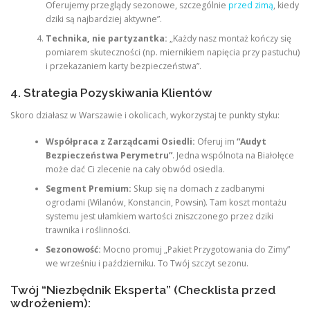
Oferujemy przeglądy sezonowe, szczególnie
przed zimą
, kiedy
dziki są najbardziej aktywne”.
Technika, nie partyzantka:
„Każdy nasz montaż kończy się
pomiarem skuteczności (np. miernikiem napięcia przy pastuchu)
i przekazaniem karty bezpieczeństwa”.
4. Strategia Pozyskiwania Klientów
Skoro działasz w Warszawie i okolicach, wykorzystaj te punkty styku:
Współpraca z Zarządcami Osiedli:
Oferuj im
“Audyt
Bezpieczeństwa Perymetru”
. Jedna wspólnota na Białołęce
może dać Ci zlecenie na cały obwód osiedla.
Segment Premium:
Skup się na domach z zadbanymi
ogrodami (Wilanów, Konstancin, Powsin). Tam koszt montażu
systemu jest ułamkiem wartości zniszczonego przez dziki
trawnika i roślinności.
Sezonowość:
Mocno promuj „Pakiet Przygotowania do Zimy”
we wrześniu i październiku. To Twój szczyt sezonu.
Twój “Niezbędnik Eksperta” (Checklista przed
wdrożeniem):