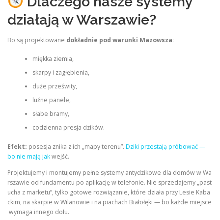
Dlaczego nasze systemy
działają w Warszawie?
Bo są projektowane
dokładnie pod warunki Mazowsza
:
miękka ziemia,
skarpy i zagłębienia,
duże prześwity,
luźne panele,
słabe bramy,
codzienna presja dzików.
Efekt:
posesja znika z ich „mapy terenu”.
Dziki przestają próbować —
bo nie mają jak
wejść.
Projektujemy i montujemy pełne systemy antydzikowe dla domów w Wa
rszawie od fundamentu po aplikację w telefonie. Nie sprzedajemy „past
ucha z marketu”, tylko gotowe rozwiązanie, które działa przy Lesie Kaba
ckim, na skarpie w Wilanowie i na piachach Białołęki — bo każde miejsce
wymaga innego dołu.