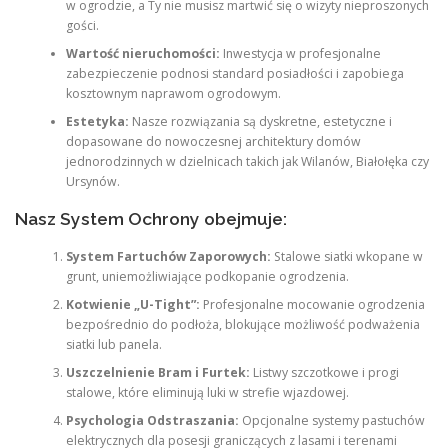
w ogrodzie, a Ty nie musisz martwić się o wizyty nieproszonych
gości.
Wartość nieruchomości:
Inwestycja w profesjonalne
zabezpieczenie podnosi standard posiadłości i zapobiega
kosztownym naprawom ogrodowym.
Estetyka:
Nasze rozwiązania są dyskretne, estetyczne i
dopasowane do nowoczesnej architektury domów
jednorodzinnych w dzielnicach takich jak Wilanów, Białołęka czy
Ursynów.
Nasz System Ochrony obejmuje:
System Fartuchów Zaporowych:
Stalowe siatki wkopane w
grunt, uniemożliwiające podkopanie ogrodzenia.
Kotwienie „U-Tight”:
Profesjonalne mocowanie ogrodzenia
bezpośrednio do podłoża, blokujące możliwość podważenia
siatki lub panela.
Uszczelnienie Bram i Furtek:
Listwy szczotkowe i progi
stalowe, które eliminują luki w strefie wjazdowej.
Psychologia Odstraszania:
Opcjonalne systemy pastuchów
elektrycznych dla posesji graniczących z lasami i terenami