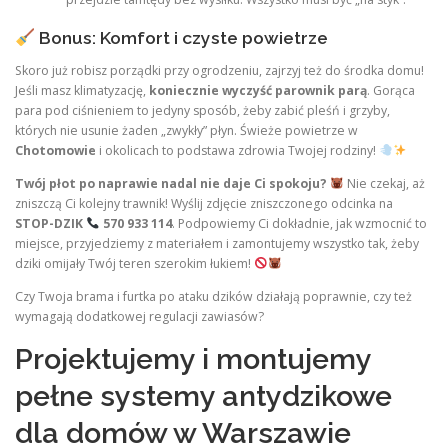
Bonus: Komfort i czyste powietrze
Skoro już robisz porządki przy ogrodzeniu, zajrzyj też do środka domu!
Jeśli masz klimatyzację,
koniecznie wyczyść parownik parą
. Gorąca
para pod ciśnieniem to jedyny sposób, żeby zabić pleśń i grzyby,
których nie usunie żaden „zwykły” płyn. Świeże powietrze w
Chotomowie
i okolicach to podstawa zdrowia Twojej rodziny!
Twój płot po naprawie nadal nie daje Ci spokoju?
Nie czekaj, aż
zniszczą Ci kolejny trawnik! Wyślij zdjęcie zniszczonego odcinka na
STOP-DZIK
570 933 114
. Podpowiemy Ci dokładnie, jak wzmocnić to
miejsce, przyjedziemy z materiałem i zamontujemy wszystko tak, żeby
dziki omijały Twój teren szerokim łukiem!
Czy Twoja brama i furtka po ataku dzików działają poprawnie, czy też
wymagają dodatkowej regulacji zawiasów?
Projektujemy i montujemy
pełne systemy antydzikowe
dla domów w Warszawie