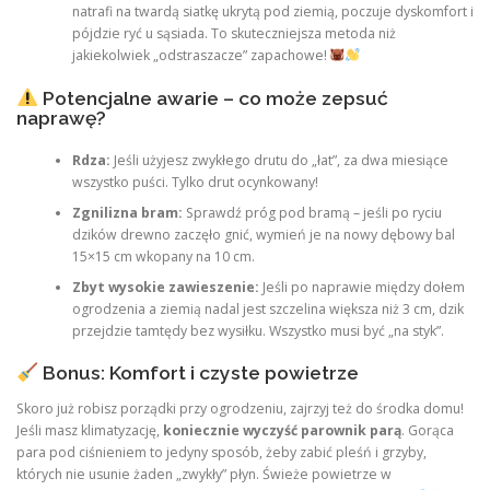
natrafi na twardą siatkę ukrytą pod ziemią, poczuje dyskomfort i
pójdzie ryć u sąsiada. To skuteczniejsza metoda niż
jakiekolwiek „odstraszacze” zapachowe!
Potencjalne awarie – co może zepsuć
naprawę?
Rdza:
Jeśli użyjesz zwykłego drutu do „łat”, za dwa miesiące
wszystko puści. Tylko drut ocynkowany!
Zgnilizna bram:
Sprawdź próg pod bramą – jeśli po ryciu
dzików drewno zaczęło gnić, wymień je na nowy dębowy bal
15×15 cm wkopany na 10 cm.
Zbyt wysokie zawieszenie:
Jeśli po naprawie między dołem
ogrodzenia a ziemią nadal jest szczelina większa niż 3 cm, dzik
przejdzie tamtędy bez wysiłku. Wszystko musi być „na styk”.
Bonus: Komfort i czyste powietrze
Skoro już robisz porządki przy ogrodzeniu, zajrzyj też do środka domu!
Jeśli masz klimatyzację,
koniecznie wyczyść parownik parą
. Gorąca
para pod ciśnieniem to jedyny sposób, żeby zabić pleśń i grzyby,
których nie usunie żaden „zwykły” płyn. Świeże powietrze w