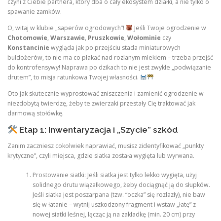
czyni z Ciebie partnera, który dba o cały ekosystem działki, a nie tylko o
spawanie zamków.
O, witaj w klubie „saperów ogrodowych”!
Jeśli Twoje ogrodzenie w
Chotomowie
,
Warszawie
,
Pruszkowie
,
Wołominie
czy
Konstancinie
wygląda jak po przejściu stada miniaturowych
buldożerów, to nie ma co płakać nad rozlanym mlekiem – trzeba przejść
do kontrofensywy! Naprawa po dzikach to nie jest zwykłe „podwiązanie
drutem”, to misja ratunkowa Twojej własności.
Oto jak skutecznie wyprostować zniszczenia i zamienić ogrodzenie w
niezdobytą twierdzę, żeby te zwierzaki przestały Cię traktować jak
darmową stołówkę.
Etap 1: Inwentaryzacja i „Szycie” szkód
Zanim zaczniesz cokolwiek naprawiać, musisz zidentyfikować „punkty
krytyczne”, czyli miejsca, gdzie siatka została wygięta lub wyrwana.
Prostowanie siatki: Jeśli siatka jest tylko lekko wygięta, użyj
solidnego drutu wiązałkowego, żeby dociągnąć ją do słupków.
Jeśli siatka jest poszarpana (tzw. “oczka” się rozlazły), nie baw
się w łatanie – wytnij uszkodzony fragment i wstaw „łatę” z
nowej siatki leśnej, łącząc ją na zakładkę (min. 20 cm) przy