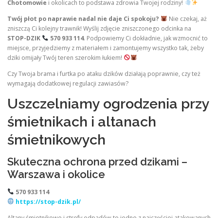
Chotomowie
i okolicach to podstawa zdrowia Twojej rodziny!
Twój płot po naprawie nadal nie daje Ci spokoju?
Nie czekaj, aż
zniszczą Ci kolejny trawnik! Wyślij zdjęcie zniszczonego odcinka na
STOP-DZIK
570 933 114
. Podpowiemy Ci dokładnie, jak wzmocnić to
miejsce, przyjedziemy z materiałem i zamontujemy wszystko tak, żeby
dziki omijały Twój teren szerokim łukiem!
Czy Twoja brama i furtka po ataku dzików działają poprawnie, czy też
wymagają dodatkowej regulacji zawiasów?
Uszczelniamy ogrodzenia przy
śmietnikach i altanach
śmietnikowych
Skuteczna ochrona przed dzikami –
Warszawa i okolice
570 933 114
https://stop-dzik.pl/
Altany śmietnikowe i strefy odpadów to jedne z najczęściej atakowanych