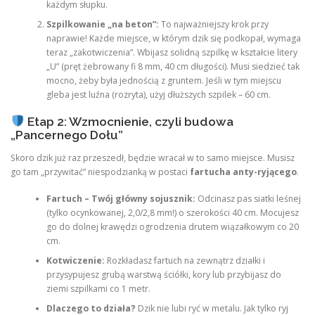
każdym słupku.
Szpilkowanie „na beton”:
To najważniejszy krok przy
naprawie! Każde miejsce, w którym dzik się podkopał, wymaga
teraz „zakotwiczenia”. Wbijasz solidną szpilkę w kształcie litery
„U” (pręt żebrowany fi 8 mm, 40 cm długości). Musi siedzieć tak
mocno, żeby była jednością z gruntem. Jeśli w tym miejscu
gleba jest luźna (rozryta), użyj dłuższych szpilek – 60 cm.
Etap 2: Wzmocnienie, czyli budowa
„Pancernego Dołu”
Skoro dzik już raz przeszedł, będzie wracał w to samo miejsce. Musisz
go tam „przywitać” niespodzianką w postaci
fartucha anty-ryjącego
.
Fartuch – Twój główny sojusznik:
Odcinasz pas siatki leśnej
(tylko ocynkowanej, 2,0/2,8 mm!) o szerokości 40 cm. Mocujesz
go do dolnej krawędzi ogrodzenia drutem wiązałkowym co 20
cm.
Kotwiczenie:
Rozkładasz fartuch na zewnątrz działki i
przysypujesz grubą warstwą ściółki, kory lub przybijasz do
ziemi szpilkami co 1 metr.
Dlaczego to działa?
Dzik nie lubi ryć w metalu. Jak tylko ryj