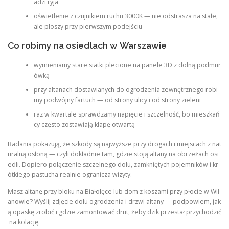
adzi ryja
oświetlenie z czujnikiem ruchu 3000K — nie odstrasza na stałe,
ale płoszy przy pierwszym podejściu
Co robimy na osiedlach w Warszawie
wymieniamy stare siatki plecione na panele 3D z dolną podmur
ówką
przy altanach dostawianych do ogrodzenia zewnętrznego robi
my podwójny fartuch — od strony ulicy i od strony zieleni
raz w kwartale sprawdzamy napięcie i szczelność, bo mieszkań
cy często zostawiają klapę otwartą
Badania pokazują, że szkody są najwyższe przy drogach i miejscach z nat
uralną osłoną — czyli dokładnie tam, gdzie stoją altany na obrzeżach osi
edli. Dopiero połączenie szczelnego dołu, zamkniętych pojemników i kr
ótkiego pastucha realnie ogranicza wizyty.
Masz altanę przy bloku na Białołęce lub dom z koszami przy płocie w Wil
anowie? Wyślij zdjęcie dołu ogrodzenia i drzwi altany — podpowiem, jak
ą opaskę zrobić i gdzie zamontować drut, żeby dzik przestał przychodzić
na kolację.