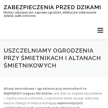
Skip
ZABEZPIECZENIA PRZED DZIKAMI
to
content
Montaż zabezpieczeń, naprawa ogrodzeń, elektryczne odstraszanie
dzików, siatki ochronne
Menu
STOP DZIK
USZCZELNIAMY OGRODZENIA
PRZY ŚMIETNIKACH I ALTANACH
ŚMIETNIKOWYCH
PROFESJONALNA OCHRONA PRZED DZIKAMI • WARSZAWA +
ZABEZPIECZENIA PRZED DZIKAMI
BLOG
Altany śmietnikowe i ogrodzenia przy śmietnikach to
NAJWIĘKSZY magnes dla dzików.
Jeśli dzik raz znajdzie tam jedzenie
— będzie wracał codziennie, a ogrodzenie stanie się jego stałą trasą
KONTAKT
wejścia. Dlatego te miejsca wymagają
najmocniejszych,
najdokładniejszych i najtrwalszych zabezpieczeń
.