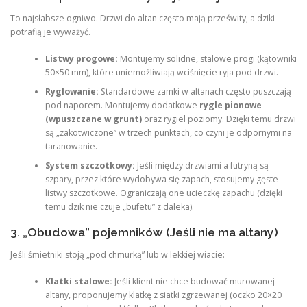
To najsłabsze ogniwo. Drzwi do altan często mają prześwity, a dziki
potrafią je wyważyć.
Listwy progowe:
Montujemy solidne, stalowe progi (kątowniki
50×50 mm), które uniemożliwiają wciśnięcie ryja pod drzwi.
Ryglowanie:
Standardowe zamki w altanach często puszczają
pod naporem. Montujemy dodatkowe
rygle pionowe
(wpuszczane w grunt)
oraz rygiel poziomy. Dzięki temu drzwi
są „zakotwiczone” w trzech punktach, co czyni je odpornymi na
taranowanie.
System szczotkowy:
Jeśli między drzwiami a futryną są
szpary, przez które wydobywa się zapach, stosujemy gęste
listwy szczotkowe. Ograniczają one ucieczkę zapachu (dzięki
temu dzik nie czuje „bufetu” z daleka).
3. „Obudowa” pojemników (Jeśli nie ma altany)
Jeśli śmietniki stoją „pod chmurką” lub w lekkiej wiacie:
Klatki stalowe:
Jeśli klient nie chce budować murowanej
altany, proponujemy klatkę z siatki zgrzewanej (oczko 20×20