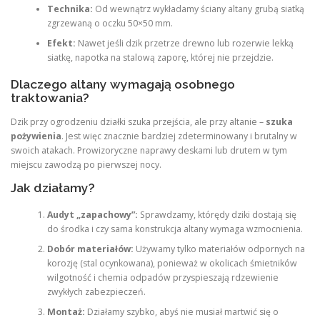
Technika:
Od wewnątrz wykładamy ściany altany grubą siatką
zgrzewaną o oczku 50×50 mm.
Efekt:
Nawet jeśli dzik przetrze drewno lub rozerwie lekką
siatkę, napotka na stalową zaporę, której nie przejdzie.
Dlaczego altany wymagają osobnego
traktowania?
Dzik przy ogrodzeniu działki szuka przejścia, ale przy altanie –
szuka
pożywienia
. Jest więc znacznie bardziej zdeterminowany i brutalny w
swoich atakach. Prowizoryczne naprawy deskami lub drutem w tym
miejscu zawodzą po pierwszej nocy.
Jak działamy?
Audyt „zapachowy”:
Sprawdzamy, którędy dziki dostają się
do środka i czy sama konstrukcja altany wymaga wzmocnienia.
Dobór materiałów:
Używamy tylko materiałów odpornych na
korozję (stal ocynkowana), ponieważ w okolicach śmietników
wilgotność i chemia odpadów przyspieszają rdzewienie
zwykłych zabezpieczeń.
Montaż:
Działamy szybko, abyś nie musiał martwić się o