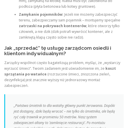
mm), zamykaną na kłódkę. Klatka musi być zakotwiona do
podłoża (płyta betonowa lub kotwy gruntowe).
Zamykanie pojemników:
Jeżeli nie możemy zabezpieczyć
terenu, zabezpieczamy sam pojemnik – montujemy specjalne
zatrzaski na pokrywach kontenerów
, które otworzy tylko
człowiek, a nie dzik (dzik potrafi wywrócić kontener, ale z
zamkniętą klapą często sobie nie radzi).
Jak „sprzedać” tę usługę zarządcom osiedli i
klientom indywidualnym?
Zarządcy wspólnot często bagatelizują problem, myśląc, że „wystarczy
wyrzucić śmieci”. Twoim zadaniem jest uświadomienie im, że
koszt
sprzątania po watańce
(rozrzucone śmieci, zniszczona zieleń,
dezynfekcja) jest znacznie wyższy niż jednorazowy montaż
zabezpieczeń.
„Państwa śmietnik to dla watahy główny punkt żerowania. Dopóki
jest dostępny, dziki będą wracać – nie tylko do śmietnika, ale będą
ryć cały trawnik w promieniu 50 metrów. Nasz system
zabezpieczeń altany to ‘zamknięcie restauracji’. Po montażu