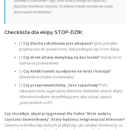
stalowych cokolików i rygli, dziki stracą dostęp do zapachu i
fizycznej możliwości wejścia. To jedyna trwała metoda na czysty
teren wokół śmietników”.
Checklista dla ekipy STOP-DZIK:
[ ]
Czy blacha cokolikowa jest wkopana?
(Jeśli jest tylko
przykręcona do powierzchni, dzik podkopie się 10 cm dalej).
[ ]
Czy drzwi altany domykają się bez luzów?
(Każdy luz to
szansa na podważenie).
[ ]
Czy kłódki/zamki są odporne na mróz i korozję?
(Śmietniki to trudne środowisko).
[ ]
Czy przeprowadziliśmy „test zapachowy”?
(Po
zabezpieczeniu sugerujemy klientowi dokładne umycie altany
chlorem/środkami dezynfekującymi, aby usunąć zapach
„poprzednich uczt”).
Czy chciałbyś, abym przygotował dla Ciebie “Wzór audytu
czystości śmietnikowej”, który będziesz mógł wręczać klientom?
Zawiera on krótką listę dobrych praktyk (np. jak zamykać kontenery), co