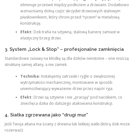
eliminuje prześwit między podłożem a drzwiami. Dodatkowo
wzmacniamy dolną część skrzydeł drzwiowych stalowym
płaskownikiem, który chroni przed “ryciem” w metalową
konstrukcję.
Efekt:
Dzik trafia na sztywną, stalową barierę zamiast w
elastyczny brzeg drzwi.
3. System „Lock & Stop” – profesjonalne zamknięcia
Standardowe zasuwy na kłódkę są dla dzików nieistotne – one niszczą
strukturę samej altany, a nie zamek.
Technika:
Instalujemy zatrzaski i rygle o zwiększonej
wytrzymałości mechanicznej, montowane w sposób
uniemożliwiający wyważenie drzwi przez napór ryja.
Efekt:
Drzwi są sztywne i nie „pracują” pod naciskiem, co
zniechęca dzika do dalszego atakowania konstrukcji.
4. Siatka zgrzewana jako “drugi mur”
Jeśli Twoja altana ma ściany z drewna lub lekkiej siatki (którą dzik może
rozerwać):