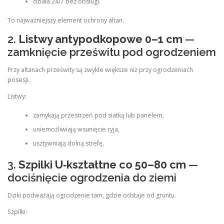
działa 24/7 bez obsługi.
To najważniejszy element ochrony altan.
2.
Listwy antypodkopowe 0–1 cm
—
zamknięcie prześwitu pod ogrodzeniem
Przy altanach prześwity są zwykle większe niż przy ogrodzeniach
posesji.
Listwy:
zamykają przestrzeń pod siatką lub panelem,
uniemożliwiają wsunięcie ryja,
usztywniają dolną strefę.
3.
Szpilki U‑kształtne co 50–80 cm
—
dociśnięcie ogrodzenia do ziemi
Dziki podważają ogrodzenie tam, gdzie odstaje od gruntu.
Szpilki: