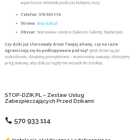
wywrócone śmietniki podczas kolejnej nocy.
Telefon:
570 933 114
Strona:
stop-dzik.pl
Obszar:
Warszawa i okolice (Sękocin, Falenty, Nadarzyn).
Czy dziki już sforsowały drzwi Twojej altany, czy na razie
ograniczają się do podkopywania pod nią?
(Jeśli drzwi są już
uszkodzone, działamy priorytetowo – wzmocnimy zawiasy i dołożymy
próg stalowy, aby dzik już nigdy nie wszedł do środka).
STOP-DZIK.PL – Zestaw Usług
Zabezpieczających Przed Dzikami
570 933 114