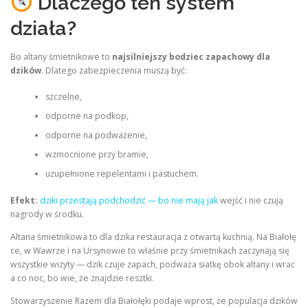
Dlaczego ten system
działa?
Bo altany śmietnikowe to
najsilniejszy bodziec zapachowy dla
dzików
. Dlatego zabezpieczenia muszą być:
szczelne,
odporne na podkop,
odporne na podważenie,
wzmocnione przy bramie,
uzupełnione repelentami i pastuchem.
Efekt:
dziki przestają podchodzić — bo nie mają jak
wejść i nie czują
nagrody w środku.
Altana śmietnikowa to dla dzika restauracja z otwartą kuchnią. Na Białołę
ce, w Wawrze i na Ursynowie to właśnie przy śmietnikach zaczynają się
wszystkie wizyty — dzik czuje zapach, podważa siatkę obok altany i wrac
a co noc, bo wie, że znajdzie resztki.
Stowarzyszenie Razem dla Białołęki podaje wprost, że populacja dzików