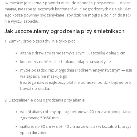
w mieście jest liczna z powodu dużej dostępności pożywienia — dokar
miania, niezabezpieczonych kontenerów i nieogrodzonych działek. Dlat
ego kosze powinny być zamykane, aby dzik nie mógł się do nich dostać i
nie wyczuł zapachu.
Jak uszczelniamy ogrodzenia przy śmietnikach
1. Zamknij źródło zapachu, nie tylko płot
altana z drzwiami samozamykającymi i uszczelką dolną 5 cm
kontenery na kółkach z blokadą i klapą na sprężynie
mycie posadzki raz w tygodniu środkiem enzymatycznym — usu
wa zapach, nie maskuje go
Bez tego nawet najlepszy płot nie pomoże, bo dzik będzie pró
bował do skutku.
2. Uszczelnienie dołu ogrodzenia przy altanie
wokół altany robimy opaskę betonową 20 cm z wtopioną siatką
zgrzewaną 50×50 mm
siatka idzie 30 cm w dół i 40 cm na zewnątrz w kształcie L, przys
ypana tłuczniem