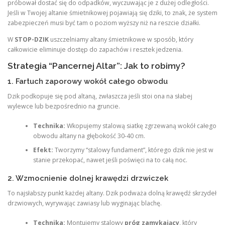
próbował dostać się do odpadków, wyczuwając je z dużej odległości.
Jeśli w Twojej altanie śmietnikowej pojawiają się dziki, to znak, że system
zabezpieczeń musi być tam o poziom wyższy niż na reszcie działki.
W
STOP-DZIK
uszczelniamy altany śmietnikowe w sposób, który
całkowicie eliminuje dostęp do zapachów i resztek jedzenia.
Strategia “Pancernej Altar”: Jak to robimy?
1. Fartuch zaporowy wokół całego obwodu
Dzik podkopuje się pod altaną, zwłaszcza jeśli stoi ona na słabej
wylewce lub bezpośrednio na gruncie.
Technika:
Wkopujemy stalową siatkę zgrzewaną wokół całego
obwodu altany na głębokość 30-40 cm.
Efekt:
Tworzymy “stalowy fundament”, którego dzik nie jest w
stanie przekopać, nawet jeśli poświęci na to całą noc.
2. Wzmocnienie dolnej krawędzi drzwiczek
To najsłabszy punkt każdej altany. Dzik podważa dolną krawędź skrzydeł
drzwiowych, wyrywając zawiasy lub wyginając blachę.
Technika:
Montujemy stalowy
próg zamykający
, który