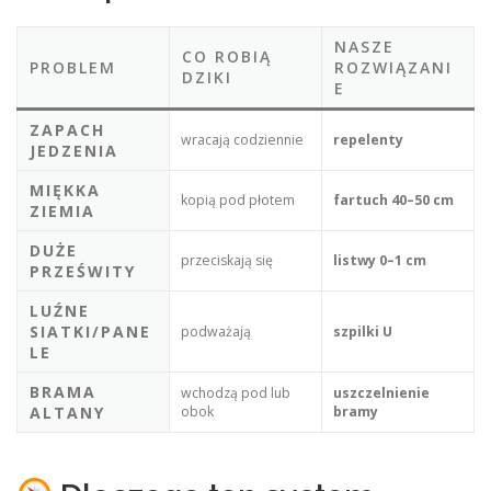
NASZE
CO ROBIĄ
PROBLEM
ROZWIĄZANI
DZIKI
E
ZAPACH
wracają codziennie
repelenty
JEDZENIA
MIĘKKA
kopią pod płotem
fartuch 40–50 cm
ZIEMIA
DUŻE
przeciskają się
listwy 0–1 cm
PRZEŚWITY
LUŹNE
SIATKI/PANE
podważają
szpilki U
LE
BRAMA
wchodzą pod lub
uszczelnienie
ALTANY
obok
bramy