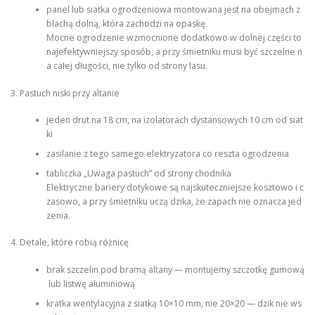
panel lub siatka ogrodzeniowa montowana jest na obejmach z
blachą dolną, która zachodzi na opaskę
Mocne ogrodzenie wzmocnione dodatkowo w dolnej części to
najefektywniejszy sposób, a przy śmietniku musi być szczelne n
a całej długości, nie tylko od strony lasu.
3. Pastuch niski przy altanie
jeden drut na 18 cm, na izolatorach dystansowych 10 cm od siat
ki
zasilanie z tego samego elektryzatora co reszta ogrodzenia
tabliczka „Uwaga pastuch” od strony chodnika
Elektryczne bariery dotykowe są najskuteczniejsze kosztowo i c
zasowo, a przy śmietniku uczą dzika, że zapach nie oznacza jed
zenia.
4. Detale, które robią różnicę
brak szczelin pod bramą altany — montujemy szczotkę gumową
lub listwę aluminiową
kratka wentylacyjna z siatką 10×10 mm, nie 20×20 — dzik nie ws