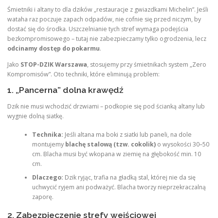
Śmietniki i altany to dla dzików „restauracje z gwiazdkami Michelin”. Jeśli
wataha raz poczuje zapach odpadów, nie cofnie się przed niczym, by
dostać się do środka. Uszczelnianie tych stref wymaga podejścia
bezkompromisowego – tutaj nie zabezpieczamy tylko ogrodzenia, lecz
odcinamy dostęp do pokarmu
.
Jako
STOP-DZIK Warszawa
, stosujemy przy śmietnikach system „Zero
Kompromisów”. Oto techniki, które eliminują problem:
1. „Pancerna” dolna krawędź
Dzik nie musi wchodzić drzwiami – podkopie się pod ścianką altany lub
wygnie dolną siatkę.
Technika:
Jeśli altana ma boki z siatki lub paneli, na dole
montujemy
blachę stalową (tzw. cokolik)
o wysokości 30–50
cm. Blacha musi być wkopana w ziemię na głębokość min. 10
cm.
Dlaczego:
Dzik ryjąc, trafia na gładką stal, której nie da się
uchwycić ryjem ani podważyć. Blacha tworzy nieprzekraczalną
zaporę.
2. Zabezpieczenie strefy wejściowej