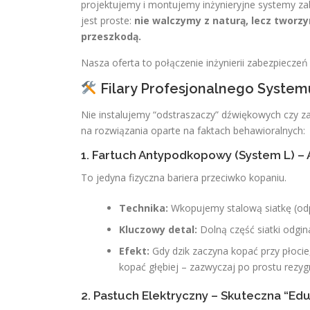
projektujemy i montujemy inżynieryjne systemy za
jest proste:
nie walczymy z naturą, lecz tworzy
przeszkodą.
Nasza oferta to połączenie inżynierii zabezpiecze
Filary Profesjonalnego Syste
Nie instalujemy “odstraszaczy” dźwiękowych czy za
na rozwiązania oparte na faktach behawioralnych:
1. Fartuch Antypodkopowy (System L) –
To jedyna fizyczna bariera przeciwko kopaniu.
Technika:
Wkopujemy stalową siatkę (od
Kluczowy detal:
Dolną część siatki odgi
Efekt:
Gdy dzik zaczyna kopać przy płocie
kopać głębiej – zazwyczaj po prostu rezyg
2. Pastuch Elektryczny – Skuteczna “Ed