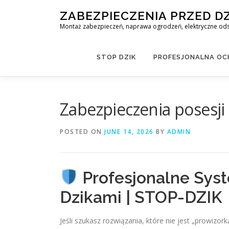
Skip
ZABEZPIECZENIA PRZED D
to
Montaż zabezpieczeń, naprawa ogrodzeń, elektryczne odst
content
STOP DZIK
PROFESJONALNA OCH
Zabezpieczenia posesji
POSTED ON
JUNE 14, 2026
BY
ADMIN
Profesjonalne Syst
Dzikami | STOP-DZIK
Jeśli szukasz rozwiązania, które nie jest „prowizor