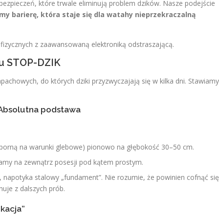
bezpieczeń, które trwale eliminują problem dzików. Nasze podejście
my barierę, która staje się dla watahy nieprzekraczalną
ń fizycznych z zaawansowaną elektroniką odstraszającą.
mu STOP-DZIK
pachowych, do których dziki przyzwyczajają się w kilka dni. Stawiamy
 Absolutna podstawa
porną na warunki glebowe) pionowo na głębokość 30–50 cm.
namy na zewnątrz posesji pod kątem prostym.
, napotyka stalowy „fundament”. Nie rozumie, że powinien cofnąć się
nuje z dalszych prób.
ukacja”