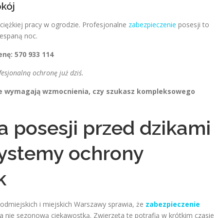
kój
ciężkiej pracy w ogrodzie. Profesjonalne
zabezpieczenie
posesji to
zespaną noc.
enę:
570 933 114
fesjonalną ochronę już dziś.
tóre wymagają wzmocnienia, czy szukasz kompleksowego
 posesji przed dzikami
systemy ochrony
k
podmiejskich i miejskich Warszawy sprawia, że
zabezpieczenie
 a nie sezonową ciekawostką. Zwierzęta te potrafią w krótkim czasie