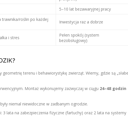
5–10 lat bezawaryjnej pracy
trawnika/roślin po każdej
Inwestycja raz a dobrze
Pełen spokój (system
lka i stres
bezobsługowy)
DZIK?
geometrię terenu i behawiorystykę zwierząt. Wiemy, gdzie są „słab
terwencyjnym. Montaż wykonujemy zazwyczaj w ciągu
24–48 godzin
 były niemal niewidoczne w zadbanym ogrodzie.
 3 lata na zabezpieczenia fizyczne (fartuchy) oraz 2 lata na systemy