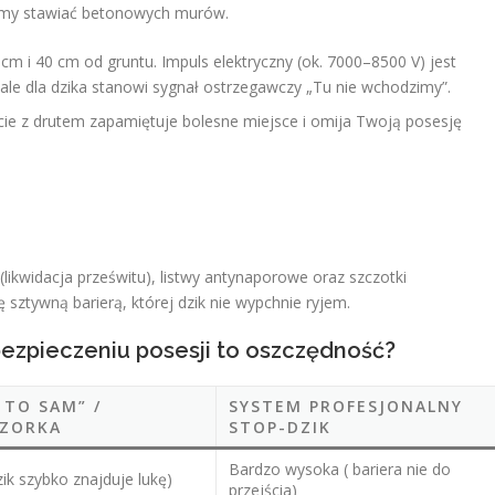
cemy stawiać betonowych murów.
cm i 40 cm od gruntu. Impuls elektryczny (ok. 7000–8500 V) jest
 ale dla dzika stanowi sygnał ostrzegawczy „Tu nie wchodzimy”.
ie z drutem zapamiętuje bolesne miejsce i omija Twoją posesję
ikwidacja prześwitu), listwy antynaporowe oraz szczotki
ę sztywną barierą, której dzik nie wypchnie ryjem.
ezpieczeniu posesji to oszczędność?
 TO SAM” /
SYSTEM PROFESJONALNY
IZORKA
STOP-DZIK
Bardzo wysoka ( bariera nie do
zik szybko znajduje lukę)
przejścia)