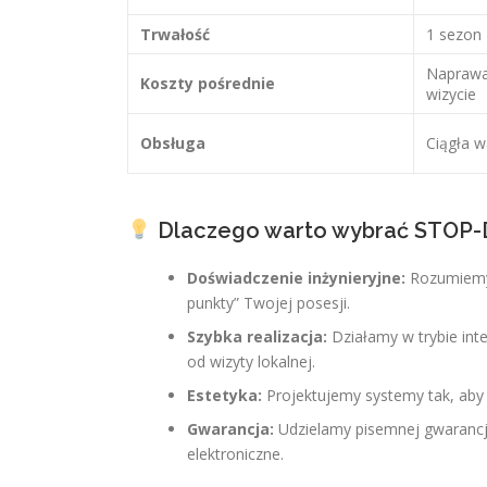
Trwałość
1 sezon
Naprawa 
Koszty pośrednie
wizycie
Obsługa
Ciągła wa
Dlaczego warto wybrać STOP-
Doświadczenie inżynieryjne:
Rozumiemy 
punkty” Twojej posesji.
Szybka realizacja:
Działamy w trybie in
od wizyty lokalnej.
Estetyka:
Projektujemy systemy tak, aby
Gwarancja:
Udzielamy pisemnej gwarancji:
elektroniczne.