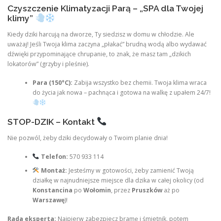
Czyszczenie Klimatyzacji Parą – „SPA dla Twojej
klimy”
Kiedy dziki harcują na dworze, Ty siedzisz w domu w chłodzie. Ale
uważaj! Jeśli Twoja klima zaczyna „płakać” brudną wodą albo wydawać
dźwięki przypominające chrupanie, to znak, że masz tam „dzikich
lokatorów” (grzyby i pleśnie).
Para (150°C):
Zabija wszystko bez chemii. Twoja klima wraca
do życia jak nowa – pachnąca i gotowa na walkę z upałem 24/7!
STOP-DZIK – Kontakt
Nie pozwól, żeby dziki decydowały o Twoim planie dnia!
Telefon:
570 933 114
Montaż:
Jesteśmy w gotowości, żeby zamienić Twoją
działkę w najnudniejsze miejsce dla dzika w całej okolicy (od
Konstancina
po
Wołomin
, przez
Pruszków
aż po
Warszawę
)!
Rada eksperta:
Najpierw zabezpiecz bramę i śmietnik, potem