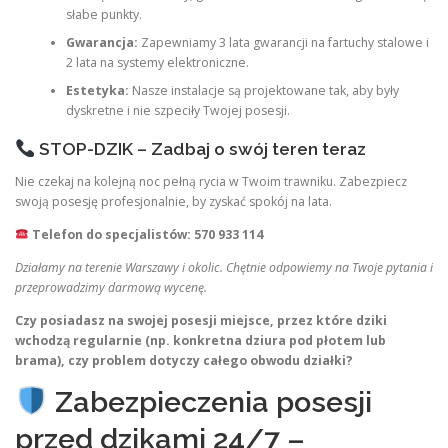
słabe punkty.
Gwarancja:
Zapewniamy 3 lata gwarancji na fartuchy stalowe i
2 lata na systemy elektroniczne.
Estetyka:
Nasze instalacje są projektowane tak, aby były
dyskretne i nie szpeciły Twojej posesji.
STOP-DZIK – Zadbaj o swój teren teraz
Nie czekaj na kolejną noc pełną rycia w Twoim trawniku. Zabezpiecz
swoją posesję profesjonalnie, by zyskać spokój na lata.
Telefon do specjalistów:
570 933 114
Działamy na terenie Warszawy i okolic. Chętnie odpowiemy na Twoje pytania i
przeprowadzimy darmową wycenę.
Czy posiadasz na swojej posesji miejsce, przez które dziki
wchodzą regularnie (np. konkretna dziura pod płotem lub
brama), czy problem dotyczy całego obwodu działki?
Zabezpieczenia posesji
przed dzikami 24/7 –