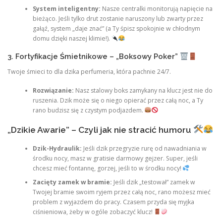
System inteligentny:
Nasze centralki monitorują napięcie na
bieżąco. Jeśli tylko drut zostanie naruszony lub zwarty przez
gałąź, system „daje znać” (a Ty śpisz spokojnie w chłodnym
domu dzięki naszej klimie!).
3. Fortyfikacje Śmietnikowe – „Boksowy Poker”
Twoje śmieci to dla dzika perfumeria, która pachnie 24/7.
Rozwiązanie:
Nasz stalowy boks zamykany na klucz jest nie do
ruszenia. Dzik może się o niego opierać przez całą noc, a Ty
rano budzisz się z czystym podjazdem.
„Dzikie Awarie” – Czyli jak nie stracić humoru
Dzik-Hydraulik:
Jeśli dzik przegryzie rurę od nawadniania w
środku nocy, masz w gratisie darmowy gejzer. Super, jeśli
chcesz mieć fontannę, gorzej, jeśli to w środku nocy!
Zacięty zamek w bramie:
Jeśli dzik „testował” zamek w
Twojej bramie swoim ryjem przez całą noc, rano możesz mieć
problem z wyjazdem do pracy. Czasem przyda się myjka
ciśnieniowa, żeby w ogóle zobaczyć klucz!