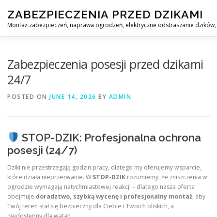
Skip
ZABEZPIECZENIA PRZED DZIKAMI
to
content
Montaż zabezpieczeń, naprawa ogrodzeń, elektryczne odstraszanie dzików, 
STOP DZIK
PROFESJONALNA OCHRONA PRZED DZIKAMI
Zabezpieczenia posesji przed dzikami
24/7
POSTED ON
JUNE 14, 2026
BY
ADMIN
STOP-DZIK: Profesjonalna ochrona
posesji (24/7)
Dziki nie przestrzegają godzin pracy, dlatego my oferujemy wsparcie,
które działa nieprzerwanie. W
STOP-DZIK
rozumiemy, że zniszczenia w
ogrodzie wymagają natychmiastowej reakcji – dlatego nasza oferta
obejmuje
doradztwo, szybką wycenę i profesjonalny montaż
, aby
Twój teren stał się bezpieczny dla Ciebie i Twoich bliskich, a
niedostępny dla watah.