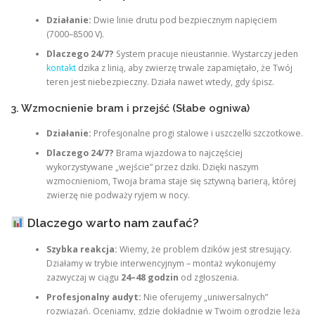
Działanie:
Dwie linie drutu pod bezpiecznym napięciem
(7000–8500 V).
Dlaczego 24/7?
System pracuje nieustannie. Wystarczy jeden
kontakt
dzika z linią, aby zwierzę trwale zapamiętało, że Twój
teren jest niebezpieczny. Działa nawet wtedy, gdy śpisz.
3. Wzmocnienie bram i przejść (Słabe ogniwa)
Działanie:
Profesjonalne progi stalowe i uszczelki szczotkowe.
Dlaczego 24/7?
Brama wjazdowa to najczęściej
wykorzystywane „wejście” przez dziki. Dzięki naszym
wzmocnieniom, Twoja brama staje się sztywną barierą, której
zwierzę nie podważy ryjem w nocy.
Dlaczego warto nam zaufać?
Szybka reakcja:
Wiemy, że problem dzików jest stresujący.
Działamy w trybie interwencyjnym – montaż wykonujemy
zazwyczaj w ciągu
24–48 godzin
od zgłoszenia.
Profesjonalny audyt:
Nie oferujemy „uniwersalnych”
rozwiązań. Oceniamy, gdzie dokładnie w Twoim ogrodzie leżą