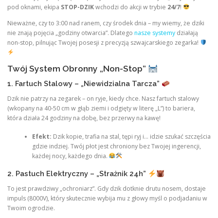
pod oknami, ekipa
STOP-DZIK
wchodzi do akcji w trybie
24/7
!
Nieważne, czy to 3:00 nad ranem, czy środek dnia – my wiemy, że dziki
nie znają pojęcia „godziny otwarcia”. Dlatego
nasze systemy
działają
non-stop, pilnując Twojej posesji z precyzją szwajcarskiego zegarka!
Twój System Obronny „Non-Stop”
1. Fartuch Stalowy – „Niewidzialna Tarcza”
Dzik nie patrzy na zegarek – on ryje, kiedy chce. Nasz fartuch stalowy
(wkopany na 40-50 cm w głąb ziemi i odgięty w literę „L”) to bariera,
która działa 24 godziny na dobę, bez przerwy na kawę!
Efekt:
Dzik kopie, trafia na stal, tępi ryj i… idzie szukać szczęścia
gdzie indziej. Twój płot jest chroniony bez Twojej ingerencji,
każdej nocy, każdego dnia.
2. Pastuch Elektryczny – „Strażnik 24h”
To jest prawdziwy „ochroniarz”. Gdy dzik dotknie drutu nosem, dostaje
impuls (8000V), który skutecznie wybija mu z głowy myśl o podjadaniu w
Twoim ogrodzie.