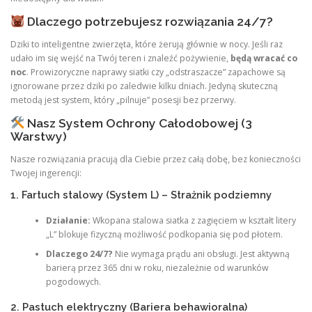
Dlaczego potrzebujesz rozwiązania 24/7?
Dziki to inteligentne zwierzęta, które żerują głównie w nocy. Jeśli raz
udało im się wejść na Twój teren i znaleźć pożywienie,
będą wracać co
noc
. Prowizoryczne naprawy siatki czy „odstraszacze” zapachowe są
ignorowane przez dziki po zaledwie kilku dniach. Jedyną skuteczną
metodą jest system, który „pilnuje” posesji bez przerwy.
Nasz System Ochrony Całodobowej (3
Warstwy)
Nasze rozwiązania pracują dla Ciebie przez całą dobę, bez konieczności
Twojej ingerencji:
1. Fartuch stalowy (System L) – Strażnik podziemny
Działanie:
Wkopana stalowa siatka z zagięciem w kształt litery
„L” blokuje fizyczną możliwość podkopania się pod płotem.
Dlaczego 24/7?
Nie wymaga prądu ani obsługi. Jest aktywną
barierą przez 365 dni w roku, niezależnie od warunków
pogodowych.
2. Pastuch elektryczny (Bariera behawioralna)