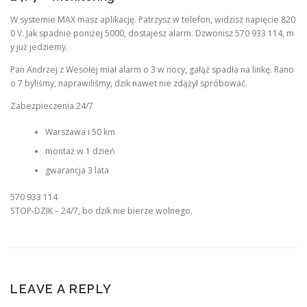
W systemie MAX masz aplikację. Patrzysz w telefon, widzisz napięcie 820
0 V. Jak spadnie poniżej 5000, dostajesz alarm. Dzwonisz 570 933 114, m
y już jedziemy.
Pan Andrzej z Wesołej miał alarm o 3 w nocy, gałąź spadła na linkę. Rano
o 7 byliśmy, naprawiliśmy, dzik nawet nie zdążył spróbować.
Zabezpieczenia 24/7
Warszawa i 50 km
montaż w 1 dzień
gwarancja 3 lata
570 933 114
STOP-DZIK – 24/7, bo dzik nie bierze wolnego.
LEAVE A REPLY