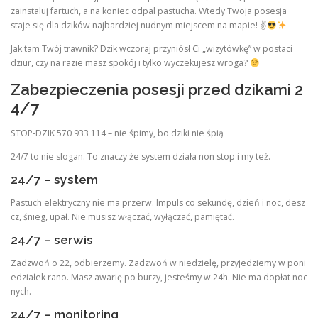
zainstaluj fartuch, a na koniec odpal pastucha. Wtedy Twoja posesja
staje się dla dzików najbardziej nudnym miejscem na mapie! ✌
Jak tam Twój trawnik? Dzik wczoraj przyniósł Ci „wizytówkę” w postaci
dziur, czy na razie masz spokój i tylko wyczekujesz wroga?
Zabezpieczenia posesji przed dzikami 2
4/7
STOP-DZIK 570 933 114 – nie śpimy, bo dziki nie śpią
24/7 to nie slogan. To znaczy że system działa non stop i my też.
24/7 – system
Pastuch elektryczny nie ma przerw. Impuls co sekundę, dzień i noc, desz
cz, śnieg, upał. Nie musisz włączać, wyłączać, pamiętać.
24/7 – serwis
Zadzwoń o 22, odbierzemy. Zadzwoń w niedzielę, przyjedziemy w poni
edziałek rano. Masz awarię po burzy, jesteśmy w 24h. Nie ma dopłat noc
nych.
24/7 – monitoring