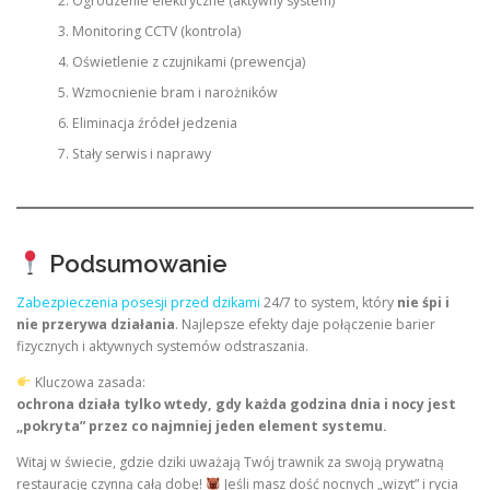
Ogrodzenie elektryczne (aktywny system)
Monitoring CCTV (kontrola)
Oświetlenie z czujnikami (prewencja)
Wzmocnienie bram i narożników
Eliminacja źródeł jedzenia
Stały serwis i naprawy
Podsumowanie
Zabezpieczenia posesji przed dzikami
24/7 to system, który
nie śpi i
nie przerywa działania
. Najlepsze efekty daje połączenie barier
fizycznych i aktywnych systemów odstraszania.
Kluczowa zasada:
ochrona działa tylko wtedy, gdy każda godzina dnia i nocy jest
„pokryta” przez co najmniej jeden element systemu.
Witaj w świecie, gdzie dziki uważają Twój trawnik za swoją prywatną
restaurację czynną całą dobę!
Jeśli masz dość nocnych „wizyt” i rycia