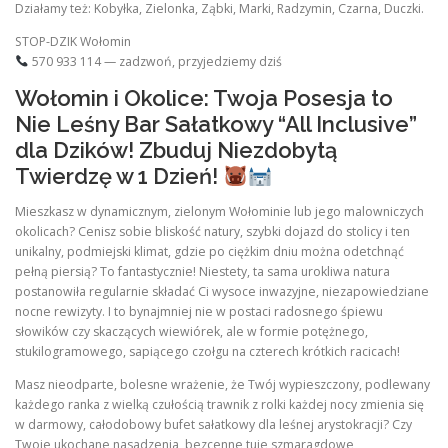
Działamy też: Kobyłka, Zielonka, Ząbki, Marki, Radzymin, Czarna, Duczki.
STOP-DZIK Wołomin
570 933 114 — zadzwoń, przyjedziemy dziś
Wołomin i Okolice: Twoja Posesja to
Nie Leśny Bar Sałatkowy “All Inclusive”
dla Dzików! Zbuduj Niezdobytą
Twierdzę w 1 Dzień!
Mieszkasz w dynamicznym, zielonym Wołominie lub jego malowniczych
okolicach? Cenisz sobie bliskość natury, szybki dojazd do stolicy i ten
unikalny, podmiejski klimat, gdzie po ciężkim dniu można odetchnąć
pełną piersią? To fantastycznie! Niestety, ta sama urokliwa natura
postanowiła regularnie składać Ci wysoce inwazyjne, niezapowiedziane
nocne rewizyty. I to bynajmniej nie w postaci radosnego śpiewu
słowików czy skaczących wiewiórek, ale w formie potężnego,
stukilogramowego, sapiącego czołgu na czterech krótkich racicach!
Masz nieodparte, bolesne wrażenie, że Twój wypieszczony, podlewany
każdego ranka z wielką czułością trawnik z rolki każdej nocy zmienia się
w darmowy, całodobowy bufet sałatkowy dla leśnej arystokracji? Czy
Twoje ukochane nasadzenia, bezcenne tuje szmaragdowe