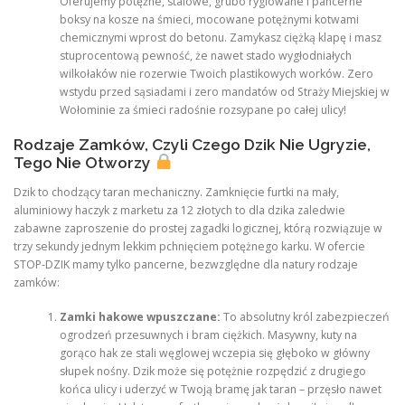
Oferujemy potężne, stalowe, grubo ryglowane i pancerne
boksy na kosze na śmieci, mocowane potężnymi kotwami
chemicznymi wprost do betonu. Zamykasz ciężką klapę i masz
stuprocentową pewność, że nawet stado wygłodniałych
wilkołaków nie rozerwie Twoich plastikowych worków. Zero
wstydu przed sąsiadami i zero mandatów od Straży Miejskiej w
Wołominie za śmieci radośnie rozsypane po całej ulicy!
Rodzaje Zamków, Czyli Czego Dzik Nie Ugryzie,
Tego Nie Otworzy
Dzik to chodzący taran mechaniczny. Zamknięcie furtki na mały,
aluminiowy haczyk z marketu za 12 złotych to dla dzika zaledwie
zabawne zaproszenie do prostej zagadki logicznej, którą rozwiązuje w
trzy sekundy jednym lekkim pchnięciem potężnego karku. W ofercie
STOP-DZIK mamy tylko pancerne, bezwzględne dla natury rodzaje
zamków:
Zamki hakowe wpuszczane:
To absolutny król zabezpieczeń
ogrodzeń przesuwnych i bram ciężkich. Masywny, kuty na
gorąco hak ze stali węglowej wczepia się głęboko w główny
słupek nośny. Dzik może się potężnie rozpędzić z drugiego
końca ulicy i uderzyć w Twoją bramę jak taran – przęsło nawet