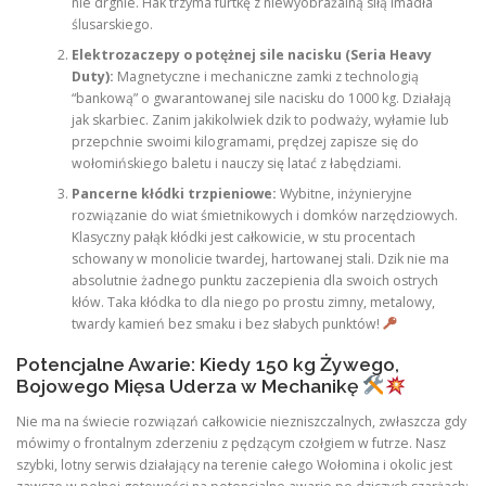
nie drgnie. Hak trzyma furtkę z niewyobrażalną siłą imadła
ślusarskiego.
Elektrozaczepy o potężnej sile nacisku (Seria Heavy
Duty):
Magnetyczne i mechaniczne zamki z technologią
“bankową” o gwarantowanej sile nacisku do 1000 kg. Działają
jak skarbiec. Zanim jakikolwiek dzik to podważy, wyłamie lub
przepchnie swoimi kilogramami, prędzej zapisze się do
wołomińskiego baletu i nauczy się latać z łabędziami.
Pancerne kłódki trzpieniowe:
Wybitne, inżynieryjne
rozwiązanie do wiat śmietnikowych i domków narzędziowych.
Klasyczny pałąk kłódki jest całkowicie, w stu procentach
schowany w monolicie twardej, hartowanej stali. Dzik nie ma
absolutnie żadnego punktu zaczepienia dla swoich ostrych
kłów. Taka kłódka to dla niego po prostu zimny, metalowy,
twardy kamień bez smaku i bez słabych punktów!
Potencjalne Awarie: Kiedy 150 kg Żywego,
Bojowego Mięsa Uderza w Mechanikę
Nie ma na świecie rozwiązań całkowicie niezniszczalnych, zwłaszcza gdy
mówimy o frontalnym zderzeniu z pędzącym czołgiem w futrze. Nasz
szybki, lotny serwis działający na terenie całego Wołomina i okolic jest