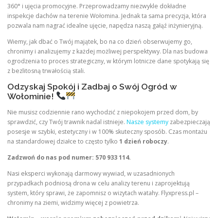
360° i ujęcia promocyjne. Przeprowadzamy niezwykle dokładne
inspekcje dachów na terenie Wołomina. Jednak ta sama precyzja, która
pozwala nam nagrać idealne ujęcie, napędza naszą gałąź inżynieryjną.
Wiemy, jak dbać o Twój majątek, bo na co dzień obserwujemy go,
chronimy i analizujemy z każdej możliwej perspektywy. Dla nas budowa
ogrodzenia to proces strategiczny, w którym lotnicze dane spotykają się
z bezlitosną trwałością stali.
Odzyskaj Spokój i Zadbaj o Swój Ogród w
Wołominie!
Nie musisz codziennie rano wychodzić z niepokojem przed dom, by
sprawdzić, czy Twój trawnik nadal istnieje.
Nasze systemy
zabezpieczają
posesje w szybki, estetyczny i w 100% skuteczny sposób. Czas montażu
na standardowej działce to często tylko
1 dzień roboczy
.
Zadzwoń do nas pod numer: 570 933 114.
Nasi eksperci wykonają darmowy wywiad, w uzasadnionych
przypadkach podniosą drona w celu analizy terenu i zaprojektują
system, który sprawi, że zapomnisz o wizytach watahy. Flyxpress.pl –
chronimy na ziemi, widzimy więcej z powietrza.