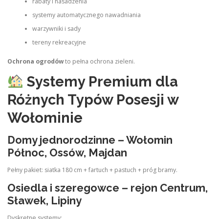
rabaty i nasadzenia
systemy automatycznego nawadniania
warzywniki i sady
tereny rekreacyjne
Ochrona ogrodów
to pełna ochrona zieleni.
Systemy Premium dla
Różnych Typów Posesji w
Wołominie
Domy jednorodzinne – Wołomin
Północ, Ossów, Majdan
Pełny pakiet: siatka 180 cm + fartuch + pastuch + próg bramy.
Osiedla i szeregowce – rejon Centrum,
Sławek, Lipiny
Dyskretne systemy: