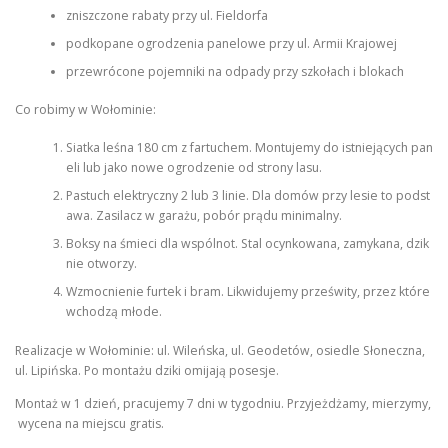
zniszczone rabaty przy ul. Fieldorfa
podkopane ogrodzenia panelowe przy ul. Armii Krajowej
przewrócone pojemniki na odpady przy szkołach i blokach
Co robimy w Wołominie:
Siatka leśna 180 cm z fartuchem. Montujemy do istniejących pan
eli lub jako nowe ogrodzenie od strony lasu.
Pastuch elektryczny 2 lub 3 linie. Dla domów przy lesie to podst
awa. Zasilacz w garażu, pobór prądu minimalny.
Boksy na śmieci dla wspólnot. Stal ocynkowana, zamykana, dzik
nie otworzy.
Wzmocnienie furtek i bram. Likwidujemy prześwity, przez które
wchodzą młode.
Realizacje w Wołominie: ul. Wileńska, ul. Geodetów, osiedle Słoneczna,
ul. Lipińska. Po montażu dziki omijają posesje.
Montaż w 1 dzień, pracujemy 7 dni w tygodniu. Przyjeżdżamy, mierzymy,
wycena na miejscu gratis.