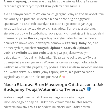
Armii Krajowej
, by wreszcie urządzić sobie wielką, błotną fiestę na
terenach graniczących z pobliskimi polami przy
Sasinie
.
Ale na samym centrum Wołomina ich gargantuiczny apetyt się absolutnie
nie kończy! Te potężne, wiecznie nienajedzone “glebogryzarki
spalinowe” na czterech twardych racicach regularnie organizują
wycieczki krajoznawcze do swoich sąsiadów. Terroryzują uśpione,
sielskie ogrody w
Zagościńcu
, robią głośny, chrumkający i niszczycielski
przemarsz przez
Duczki
, wpadają na szybki i absolutnie darmowy
bankiet do nowo wybudowanych domów w
Czarnej
i
Kobyłce
, a na
obrzeżnych rejonach w
Nowych Lipinach
,
Starych Lipinach
,
Leśniakowiźnie
czy
Ossowie
czują się wręcz jak na własnym,
dziedzicznym, feudalnym folwarku. Niezależnie od tego, czy Twoja
posesja leży w samym sercu Wołomina, czy na zielonych obrzeżach
Radzymina – wataha prędzej czy później zaryje wielkim, mokrym nosem
do Twoich drzwi. My zbudujemy zaporę, której nie pokona żaden
wygłodniały odyniec z lokalnej puszczy!
Nasza Stalowa Broń Masowego Odstraszania: Jak
Budujemy Twoją Wołomińską Twierdzę?
Walka z miejsko-leśnym dzikiem wymaga rygorystycznego,
inżynieryjnego podejścia. Dzik z okolic Wołomina to inteligentny i
zdeterminowany czołg z napędem na cztery koła, który potrafi