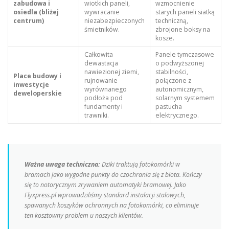
zabudowa i
wiotkich paneli,
wzmocnienie
osiedla (bliżej
wywracanie
starych paneli siatką
centrum)
niezabezpieczonych
techniczną,
śmietników.
zbrojone boksy na
kosze.
Całkowita
Panele tymczasowe
dewastacja
o podwyższonej
nawiezionej ziemi,
stabilności,
Place budowy i
rujnowanie
połączone z
inwestycje
wyrównanego
autonomicznym,
deweloperskie
podłoża pod
solarnym systemem
fundamenty i
pastucha
trawniki.
elektrycznego.
Ważna uwaga techniczna:
Dziki traktują fotokomórki w
bramach jako wygodne punkty do czochrania się z błota. Kończy
się to notorycznym zrywaniem automatyki bramowej. Jako
Flyxpress.pl wprowadziliśmy standard instalacji stalowych,
spawanych koszyków ochronnych na fotokomórki, co eliminuje
ten kosztowny problem u naszych klientów.