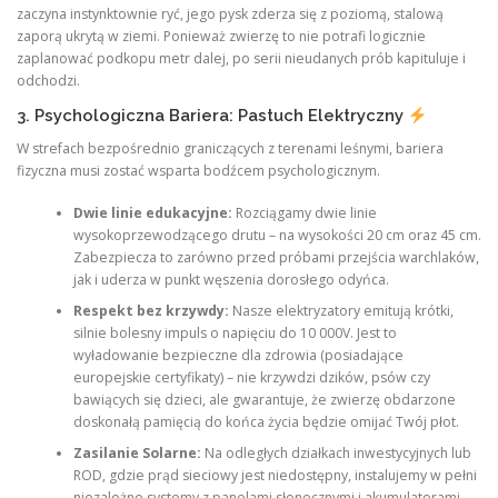
zaczyna instynktownie ryć, jego pysk zderza się z poziomą, stalową
zaporą ukrytą w ziemi. Ponieważ zwierzę to nie potrafi logicznie
zaplanować podkopu metr dalej, po serii nieudanych prób kapituluje i
odchodzi.
3. Psychologiczna Bariera: Pastuch Elektryczny
W strefach bezpośrednio graniczących z terenami leśnymi, bariera
fizyczna musi zostać wsparta bodźcem psychologicznym.
Dwie linie edukacyjne:
Rozciągamy dwie linie
wysokoprzewodzącego drutu – na wysokości 20 cm oraz 45 cm.
Zabezpiecza to zarówno przed próbami przejścia warchlaków,
jak i uderza w punkt węszenia dorosłego odyńca.
Respekt bez krzywdy:
Nasze elektryzatory emitują krótki,
silnie bolesny impuls o napięciu do 10 000V. Jest to
wyładowanie bezpieczne dla zdrowia (posiadające
europejskie certyfikaty) – nie krzywdzi dzików, psów czy
bawiących się dzieci, ale gwarantuje, że zwierzę obdarzone
doskonałą pamięcią do końca życia będzie omijać Twój płot.
Zasilanie Solarne:
Na odległych działkach inwestycyjnych lub
ROD, gdzie prąd sieciowy jest niedostępny, instalujemy w pełni
niezależne systemy z panelami słonecznymi i akumulatorami