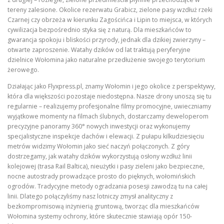
tereny zalesione. Okolice rezerwatu Grabicz, zielone pasy wzdłuż rzeki
Czarnej czy obrzeża w kierunku Zagościńca i Lipin to miejsca, w których
cywilizacja bezpośrednio styka się z naturą. Dla mieszkańców to
gwarancja spokoju i bliskości przyrody, jednak dla dzikiej zwierzyny –
otwarte zaproszenie. Watahy dzików od lat traktują peryferyjne
dzielnice Wołomina jako naturalne przedłużenie swojego terytorium
żerowego.
Działając jako Flyxpress.pl, znamy Wołomin i jego okolice z perspektywy,
która dla większości pozostaje niedostępna. Nasze drony unoszą się tu
regularnie – realizujemy profesjonalne filmy promocyjne, uwieczniamy
wyjątkowe momenty na filmach ślubnych, dostarczamy deweloperom
precyzyjne panoramy 360° nowych inwestycji oraz wykonujemy
specjalistyczne inspekcje dachów i elewacji. Z pułapu kilkudziesięciu
metrów widzimy Wołomin jako sieć naczyń połączonych. Z góry
dostrzegamy, jak watahy dzików wykorzystują osłony wzdłuż linii
kolejowej (trasa Rail Baltica), nieużytki i pasy zieleni jako bezpieczne,
nocne autostrady prowadzące prosto do pięknych, wołomińskich
ogrodów. Tradycyjne metody ogradzania posesji zawodzą tu na całej
linii. Dlatego połączyliśmy nasz lotniczy zmysł analityczny z
bezkompromisową inżynierią gruntową, tworząc dla mieszkańców
Wołomina systemy ochrony, które skutecznie stawiają opór 150-