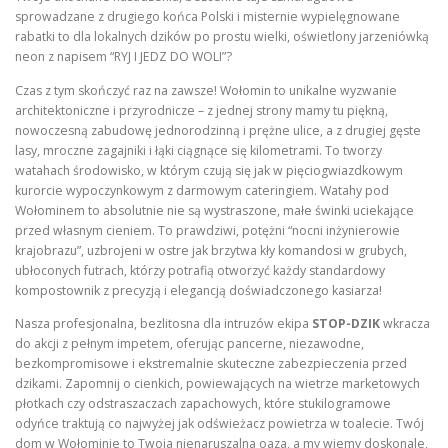
sprowadzane z drugiego końca Polski i misternie wypielęgnowane
rabatki to dla lokalnych dzików po prostu wielki, oświetlony jarzeniówką
neon z napisem “RYJ I JEDZ DO WOLI”?
Czas z tym skończyć raz na zawsze! Wołomin to unikalne wyzwanie
architektoniczne i przyrodnicze – z jednej strony mamy tu piękną,
nowoczesną zabudowę jednorodzinną i prężne ulice, a z drugiej gęste
lasy, mroczne zagajniki i łąki ciągnące się kilometrami. To tworzy
watahach środowisko, w którym czują się jak w pięciogwiazdkowym
kurorcie wypoczynkowym z darmowym cateringiem. Watahy pod
Wołominem to absolutnie nie są wystraszone, małe świnki uciekające
przed własnym cieniem. To prawdziwi, potężni “nocni inżynierowie
krajobrazu”, uzbrojeni w ostre jak brzytwa kły komandosi w grubych,
ubłoconych futrach, którzy potrafią otworzyć każdy standardowy
kompostownik z precyzją i elegancją doświadczonego kasiarza!
Nasza profesjonalna, bezlitosna dla intruzów ekipa
STOP-DZIK
wkracza
do akcji z pełnym impetem, oferując pancerne, niezawodne,
bezkompromisowe i ekstremalnie skuteczne zabezpieczenia przed
dzikami. Zapomnij o cienkich, powiewających na wietrze marketowych
płotkach czy odstraszaczach zapachowych, które stukilogramowe
odyńce traktują co najwyżej jak odświeżacz powietrza w toalecie. Twój
dom w Wołominie to Twoja nienaruszalna oaza, a my wiemy doskonale,