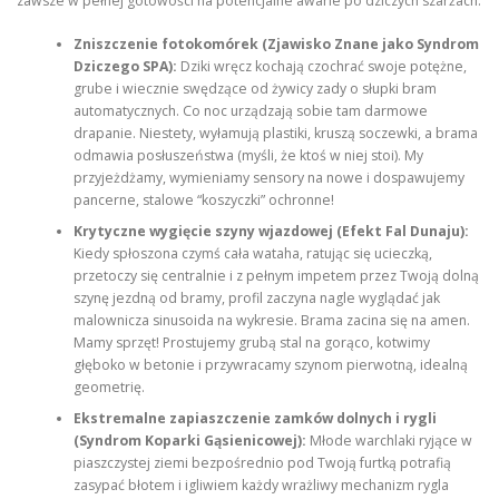
zawsze w pełnej gotowości na potencjalne awarie po dziczych szarżach:
Zniszczenie fotokomórek (Zjawisko Znane jako Syndrom
Dziczego SPA):
Dziki wręcz kochają czochrać swoje potężne,
grube i wiecznie swędzące od żywicy zady o słupki bram
automatycznych. Co noc urządzają sobie tam darmowe
drapanie. Niestety, wyłamują plastiki, kruszą soczewki, a brama
odmawia posłuszeństwa (myśli, że ktoś w niej stoi). My
przyjeżdżamy, wymieniamy sensory na nowe i dospawujemy
pancerne, stalowe “koszyczki” ochronne!
Krytyczne wygięcie szyny wjazdowej (Efekt Fal Dunaju):
Kiedy spłoszona czymś cała wataha, ratując się ucieczką,
przetoczy się centralnie i z pełnym impetem przez Twoją dolną
szynę jezdną od bramy, profil zaczyna nagle wyglądać jak
malownicza sinusoida na wykresie. Brama zacina się na amen.
Mamy sprzęt! Prostujemy grubą stal na gorąco, kotwimy
głęboko w betonie i przywracamy szynom pierwotną, idealną
geometrię.
Ekstremalne zapiaszczenie zamków dolnych i rygli
(Syndrom Koparki Gąsienicowej):
Młode warchlaki ryjące w
piaszczystej ziemi bezpośrednio pod Twoją furtką potrafią
zasypać błotem i igliwiem każdy wrażliwy mechanizm rygla