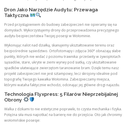
Dron Jako Narzędzie Audytu: Przewaga
Taktyczna
Przed przystąpieniem do budowy zabezpieczeń nie opieramy się na
domysłach. Wykorzystujemy drony do przeprowadzenia precyzyjnego
audytu bezpieczeństwa Twojej posesji w Wołominie.
Wykonując nalot nad działką, skanujemy ukształtowanie terenu oraz
bezpośrednie sąsiedztwo. Ortofotomapy i zdjęcia 360° obnażają słabe
punkty, których nie widać z poziomu trawnika: prześwity w żywopłotach
sąsiadów, stare, ukryte w ziemi wyrwy pod siatką, czy ukształtowanie
spadków ułatwiające zwierzętom taranowanie bram. Dzięki temu nasz
projekt zabezpieczeń nie jest sztampowy, lecz skrojony idealnie pod
topografię Twojego kawałka Wołomina. Zabezpieczamy miejsca,
którymi wataha faktycznie wchodzi, odcinając jej główne drogi najazdu.
Technologia Flyxpress: 5 Filarów Nieprzebijalnej
Obrony
Walka z dzikami to nie estetyczne poprawki, to czysta mechanika i fizyka.
Potężna siła musi napotkać na barierę nie do przejścia. Oto jak chronimy
wołomińskie posesje: