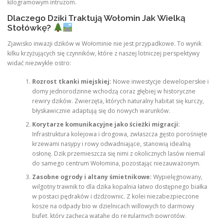
kilogramowym intruzom.
Dlaczego Dziki Traktują Wołomin Jak Wielką
Stołówkę?
Zjawisko inwazji dzików w Wołominie nie jest przypadkowe. To wynik
kilku krzyżujących się czynników, które z naszej lotniczej perspektywy
widać niezwykle ostro:
Rozrost tkanki miejskiej:
Nowe inwestycje deweloperskie i
domy jednorodzinne wchodzą coraz głębiej w historyczne
rewiry dzików. Zwierzęta, których naturalny habitat się kurczy,
błyskawicznie adaptują się do nowych warunków.
Korytarze komunikacyjne jako ścieżki migracji:
Infrastruktura kolejowa i drogowa, zwłaszcza gęsto porośnięte
krzewami nasypy i rowy odwadniające, stanowią idealną
osłonę. Dzik przemieszcza się nimi z okolicznych lasów niemal
do samego centrum Wołomina, pozostając niezauważonym.
Zasobne ogrody i altany śmietnikowe:
Wypielęgnowany,
wilgotny trawnik to dla dzika kopalnia łatwo dostępnego białka
w postaci pędraków i dżdżownic. Z kolei niezabezpieczone
kosze na odpady bio w dzielnicach willowych to darmowy
bufet, który zachęca watahę do regularnych powrotów.