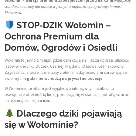
Wołomin – wersja premium zabezpieczeń przed dzikami
Najwyższy
standard ochrony dla posesji w jednym z najbardziej zagrożonych miast
Mazowsza.
STOP‑DZIK Wołomin –
Ochrona Premium dla
Domów, Ogrodów i Osiedli
Wołomin to jedno z miejsc, gdzie dziki czują się… aż za dobrze. Bliskość
lasów w kierunku Duczek, Czarnej, Majdanu, Ossowa, Leśniakowizny i
Zagościńca, a także liczne pasy zieleni między osiedlami sprawiają, że
zwierzęta
regularnie wchodzą na prywatne posesje
.
W Wołominie problem jest wyjątkowo intensywny — dziki są tu
oswojone z obecnością ludzi, poruszają się w stadach i potrafią wracać
na tę samą działkę
co noc
.
Dlaczego dziki pojawiają
się w Wołominie?