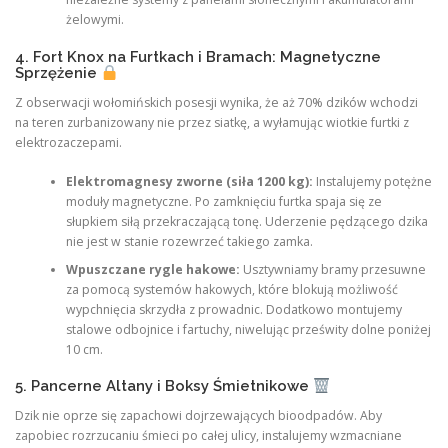
żelowymi.
4. Fort Knox na Furtkach i Bramach: Magnetyczne
Sprzężenie
Z obserwacji wołomińskich posesji wynika, że aż 70% dzików wchodzi
na teren zurbanizowany nie przez siatkę, a wyłamując wiotkie furtki z
elektrozaczepami.
Elektromagnesy zworne (siła 1200 kg):
Instalujemy potężne
moduły magnetyczne. Po zamknięciu furtka spaja się ze
słupkiem siłą przekraczającą tonę. Uderzenie pędzącego dzika
nie jest w stanie rozewrzeć takiego zamka.
Wpuszczane rygle hakowe:
Usztywniamy bramy przesuwne
za pomocą systemów hakowych, które blokują możliwość
wypchnięcia skrzydła z prowadnic. Dodatkowo montujemy
stalowe odbojnice i fartuchy, niwelując prześwity dolne poniżej
10 cm.
5. Pancerne Altany i Boksy Śmietnikowe
Dzik nie oprze się zapachowi dojrzewających bioodpadów. Aby
zapobiec rozrzucaniu śmieci po całej ulicy, instalujemy wzmacniane