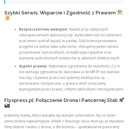
Szybki Serwis, Wsparcie i Zgodność z Prawem
Bezpieczeństwo awaryjne:
Nawet przy najlepszych
zabezpieczeniach spłoszony (np. wystrzałem lub szczekaniem
psa) zwierz potrafi wpaść w panikę. Gdy brama przesuwna
przyjmie na siebie takie uderzenie, oferujemy pełen serwis:
prostowanie szyn jezdnych, re-kalibrację napędów oraz
wymianę uszkodzonych izolatorów w układach elektrycznych.
Aspekt prawny:
Wykonanie ogrodzenia do wysokości 2,2 m
nie wymaga zgłoszenia do starostwa (o ile MPZP nie stanowi
inaczej). Używane przez nas systemy elektryczne są
atestowane i bezpieczne, a granice stref oznaczamy
wymaganymi przez prawo, żółtymi tabliczkami ostrzegawczymi.
Flyxpress.pl: Połączenie Drona i Pancernej Stali
Jesteśmy marką, która wymyka się utartym schematom. Na co dzień
uwieczniamy najważniejsze chwile z Waszego życia, tworząc przepiękne
filmy ślubne i wideo z drona, a dla biznesu – spektakularne panoramy