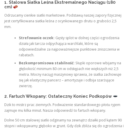
1. Stalowa Siatka Leśna Ekstremalnego Naciągu (180
cm)
Odrzucamy cienkie siatki marketowe. Podstawą naszej zapory fizycznej
jest certyfikowana siatka leśna z ocynkowanego drutu o grubości 2,5
mm.
Strefowanie oczek:
Gęsty splot w dolnej części ogrodzenia
działa jak tarcza odpychająca warchlaki, które są
odpowiedzialne za najpoważniejsze punktowe zniszczenia w
rabatach.
Bezkompromisowa stabilność:
Słupki oporowe wbijamy na
głębokość minimum 80 cm w odstępach nie większych niż 2,5
metra. Mocny naciąg maszynowy sprawia, że siatka zachowuje
się jak elastyczny pancerz – amortyzuje i odbija szarżujące
zwierzę.
2. Fartuch Wkopany: Ostateczny Koniec Podkopów
Dzik to mistrz prac ziemnych. Podważenie standardowego płotu ryjem
zajmuje mu kilka minut. Nasza odpowiedź to fartuch wkopany.
Dolne 50 cm stalowej siatki odginamy na zewnątrz działki pod kątem 90
stopni i wkopywamy głęboko w grunt. Gdy dzik zbliża się do ogrodzenia i