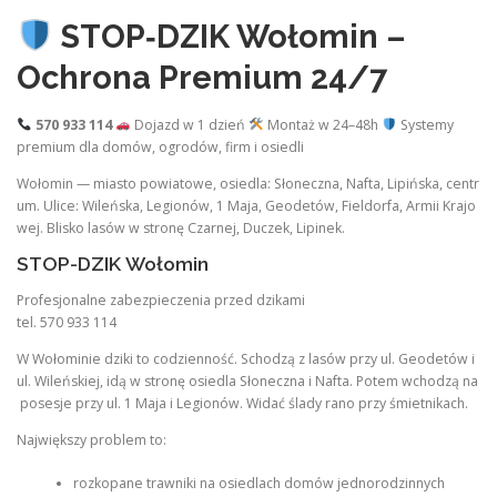
STOP‑DZIK Wołomin –
Ochrona Premium 24/7
570 933 114
Dojazd w 1 dzień
Montaż w 24–48h
Systemy
premium dla domów, ogrodów, firm i osiedli
Wołomin — miasto powiatowe, osiedla: Słoneczna, Nafta, Lipińska, centr
um. Ulice: Wileńska, Legionów, 1 Maja, Geodetów, Fieldorfa, Armii Krajo
wej. Blisko lasów w stronę Czarnej, Duczek, Lipinek.
STOP-DZIK Wołomin
Profesjonalne zabezpieczenia przed dzikami
tel. 570 933 114
W Wołominie dziki to codzienność. Schodzą z lasów przy ul. Geodetów i
ul. Wileńskiej, idą w stronę osiedla Słoneczna i Nafta. Potem wchodzą na
posesje przy ul. 1 Maja i Legionów. Widać ślady rano przy śmietnikach.
Największy problem to:
rozkopane trawniki na osiedlach domów jednorodzinnych