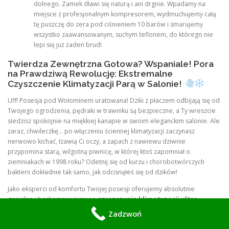
dolnego. Zamek dławi się naturą i ani drgnie. Wpadamy na
miejsce z profesjonalnym kompresorem, wydmuchujemy całą
tę puszczę do zera pod ciśnieniem 10 barów i smarujemy
wszystko zaawansowanym, suchym teflonem, do którego nie
lepi się już żaden brud!
Twierdza Zewnętrzna Gotowa? Wspaniale! Pora
na Prawdziwą Rewolucję: Ekstremalne
Czyszczenie Klimatyzacji Parą w Salonie!
Uff! Posesja pod Wołominem uratowana! Dziki z płaczem odbijają się od
Twojego ogrodzenia, pędraki w trawniku są bezpieczne, a Ty wreszcie
siedzisz spokojnie na miękkiej kanapie w swoim eleganckim salonie. Ale
zaraz, chwileczkę… po włączeniu ściennej klimatyzacji zaczynasz
nerwowo kichać, łzawią Ci oczy, a zapach z nawiewu dziwnie
przypomina starą, wilgotną piwnicę, w której ktoś zapomniał o
ziemniakach w 1998 roku? Odetnij się od kurzu i chorobotwórczych
bakterii dokładnie tak samo, jak odcisnąłeś się od dzików!
Jako eksperci od komfortu Twojej posesji oferujemy absolutnie
genialne i bezkompromisowe
czyszczenie klimatyzacji ultra-
gorącą parą wodną
! Zapomnij o psikaniu w plastik tanimi, chemicznymi
Zadzwoń
piankami w sprayu o zapachu sztucznej, chemicznej cytryny, które tylko