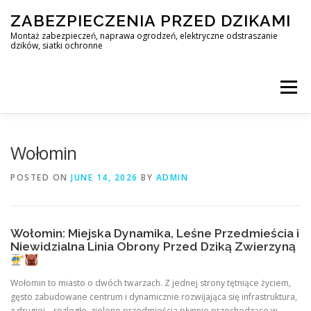
Skip
ZABEZPIECZENIA PRZED DZIKAMI
to
content
Montaż zabezpieczeń, naprawa ogrodzeń, elektryczne odstraszanie
dzików, siatki ochronne
Menu
STOP DZIK
Wołomin
POSTED ON
JUNE 14, 2026
BY
ADMIN
PROFESJONALNA OCHRONA PRZED DZIKAMI • WARSZAWA +
Wołomin: Miejska Dynamika, Leśne Przedmieścia i
ZABEZPIECZENIA PRZED DZIKAMI
BLOG
Niewidzialna Linia Obrony Przed Dziką Zwierzyną
Wołomin to miasto o dwóch twarzach. Z jednej strony tętniące życiem,
KONTAKT
gęsto zabudowane centrum i dynamicznie rozwijająca się infrastruktura,
z drugiej – rozległe, zielone przedmieścia płynnie przechodzące w