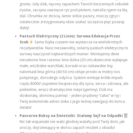
gruntu. Gdy dzik, nęcony zapachem Twoich bezcennych cebulek
irysów, zaczyna zawzięcie ryć pod płotem, natrafia ryjem na litą
stal. Chrumka ze złością, łamie sobie pazury, niszczy zgryz i
ostatecznie zrezygnowany idzie szukać szczęścia pięć posesji
dalej!
Pastuch Elektryczny (2 Linie): Surowa Edukacja Przez
Szok
Sama fizyka czasem nie wystarcza na wielokrotnych
recydywistów. Nasz niezawodny, solarny pastuch elektryczny to
surowy nauczyciel najtwardszych manier. Montujemy dwie
niezależne linie rażenia: linia dolna (20 cm) skutecznie wyłapuje
małe, wścibskie warchlaki, borsuki oraz ciekawskie lisy,
natomiast linia górna (40-50 cm) celuje prosto w mokry nos
potężnego, dorosłego odyńca. System emituje krótki impuls
rzędu 8000V (zupełnie bezpieczny dla życia, serca i zdrowia, ale
piekielnie, wręcz dramatycznie nieprzyjemny). Dzik ma
doskonałą, słoniową pamięć – jeden prądowy “całus” w ryj i
Twój wołomiński adres znika z jego leśnej nawigacji do końca
świata!
Pancerne Boksy na Śmietniki: Stalowy Sejf na Odpadki
Nic tak wspaniale nie wabi głodnej watahy pod Twój dom, jak
uroczy, dojrzewający w słońcu zapach resztek z obiadu!