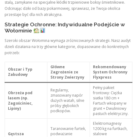
stalą, zamykane na specjalne kłódki trzpieniowe boksy śmietnikowe.
Odcinając dziki od bazy pokarmowej, sprawiasz, że Twoja okolica
przestaje być dla nich atrakcyjna.
Strategie Ochronne: Indywidualne Podejście w
Wołominie
Szeroki obszar Wołomina wymaga zróżnicowanych strategii. Nasz audyt
dzieli działania na trzy główne kategorie, dopasowane do konkretnych
potrzeb:
Główne
Rekomendowany
Obszar i Typ
Zagrożenie ze
System Ochronny
Zabudowy
Strony Zwierzyny
Flyxpress
Pełny pakiet
Regularny,
Obrzeża pod
frontowy: Ciężka
zmasowany napór
lasem (np.
siatka 180 cm +
dużych watah, silne
Zagościniec,
Fartuch wkopany w
próby głębokich
Lipiny)
grunt + Dwuliniowy
podkopów.
pastuch elektryczny.
Elektromagnesy
Taranowanie furtek,
1200 kg na furtkach,
Gęstsza
podważanie
stalowe