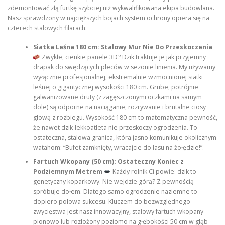
zdemontować złą furtkę szybciej niż wykwalifikowana ekipa budowlana.
Nasz sprawdzony w najcięższych bojach system ochrony opiera się na
czterech stalowych filarach:
Siatka Leśna 180 cm: Stalowy Mur Nie Do Przeskoczenia
Zwykłe, cienkie panele 3D? Dzik traktuje je jak przyjemny
drapak do swędzących pleców w sezonie linienia. My używamy
wyłącznie profesjonalnej, ekstremalnie wzmocnionej siatki
leśnej o gigantycznej wysokości 180 cm. Grube, potrójnie
galwanizowane druty (z zagęszczonymi oczkami na samym
dole) są odporne na naciąganie, rozrywanie i brutalne ciosy
głową z rozbiegu. Wysokość 180 cm to matematyczna pewność,
że nawet dzik-lekkoatleta nie przeskoczy ogrodzenia. To
ostateczna, stalowa granica, która jasno komunikuje okolicznym
watahom: “Bufet zamknięty, wracajcie do lasu na żołędzie!”.
Fartuch Wkopany (50 cm): Ostateczny Koniec z
Podziemnym Metrem
Każdy rolnik Ci powie: dzik to
genetyczny koparkowy. Nie wejdzie górą? Z pewnością
spróbuje dołem. Dlatego samo ogrodzenie naziemne to
dopiero połowa sukcesu. Kluczem do bezwzględnego
zwycięstwa jest nasz innowacyjny, stalowy fartuch wkopany
pionowo lub rozłożony poziomo na głębokości 50 cm w głąb