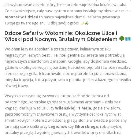
jak wybudować zasieki, których nie przeforsuje żadna lokalna wataha.
Co najważniejsze, cały nasz system obronny instalujemy błyskawicznie –
montaż w 1 dzień
to nasza największa duma i żelazna gwarancja
Twojego twardego snu. Odbij swój ogród!
Dzicze Safari w Wołominie: Okoliczne Ulice i
Wioski pod Nocnym, Brutalnym Oblężeniem
Wołomin leży na absolutnie strategicznym, kulinarnym szlaku
migracyjnym leśnych bestii. Te inteligentne zwierzęta nie potrzebują
najnowszych smartfonów z mapami Google, aby doskonale wiedzieć,
gdzie w okolicy serwują najbardziej tłuściutkie pędraki i świeże resztki z
niedzielnego grilla. Ich zuchwałe, nocne patrole to już znienawidzona,
miejska tradycja, która przyprawia o palpitacje serca każdego miłośnika
równej trawy.
Wszystko zaczyna się zazwyczaj tuż po zachodzie słońca od
bezczelnego, kontrolnego spaceru głównymi arteriami – dziki bez
krępacji defilują wzdłuż ulicy
Wileńskiej
i
1 Maja
, gdzie z wielkim,
gastronomicznym znawstwem testują wytrzymałość lokalnych wiat
śmietnikowych. Potem z wrodzoną gracją słonia w składzie porcelany
taranują stare siatki przy
Legionów
czy
Sikorskiego
, robią szybki,
brutalny przegląd wypielęgnowanych trawników przy osiedlach na