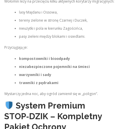
Wołomin leży na przecięciu kilku aktywnych korytarzy migracyjnych:
lasy Majdanu i Ossowa,
tereny zielone w stronę Czarnej i Duczek,
nieużytki i pola w kierunku Zagościńca,
pasy zieleni między blokami i osiedlami.
Przyciągają je:
kompostowniki i bioodpady
niezabezpieczone pojemniki na śmieci
warzywniki i sady
trawniki z pędrakami
Wystarczy jedna noc, aby ogród zamienił się w „poligon”.
System Premium
STOP‑DZIK – Kompletny
Pakiet Ochrony