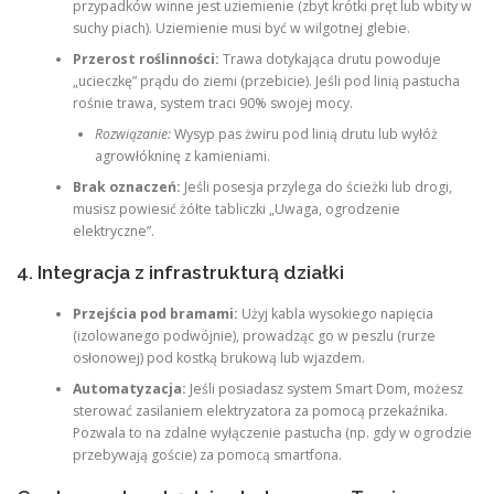
przypadków winne jest uziemienie (zbyt krótki pręt lub wbity w
suchy piach). Uziemienie musi być w wilgotnej glebie.
Przerost roślinności:
Trawa dotykająca drutu powoduje
„ucieczkę” prądu do ziemi (przebicie). Jeśli pod linią pastucha
rośnie trawa, system traci 90% swojej mocy.
Rozwiązanie:
Wysyp pas żwiru pod linią drutu lub wyłóż
agrowłókninę z kamieniami.
Brak oznaczeń:
Jeśli posesja przylega do ścieżki lub drogi,
musisz powiesić żółte tabliczki „Uwaga, ogrodzenie
elektryczne”.
4. Integracja z infrastrukturą działki
Przejścia pod bramami:
Użyj kabla wysokiego napięcia
(izolowanego podwójnie), prowadząc go w peszlu (rurze
osłonowej) pod kostką brukową lub wjazdem.
Automatyzacja:
Jeśli posiadasz system Smart Dom, możesz
sterować zasilaniem elektryzatora za pomocą przekaźnika.
Pozwala to na zdalne wyłączenie pastucha (np. gdy w ogrodzie
przebywają goście) za pomocą smartfona.