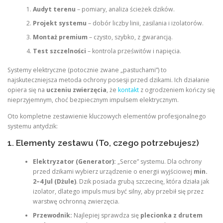
Audyt terenu
– pomiary, analiza ścieżek dzików.
Projekt systemu
– dobór liczby linii, zasilania i izolatorów.
Montaż premium
– czysto, szybko, z gwarancją.
Test szczelności
– kontrola prześwitów i napięcia.
Systemy elektryczne (potocznie zwane „pastuchami”) to
najskuteczniejsza metoda ochrony posesji przed dzikami. Ich działanie
opiera się na
uczeniu zwierzęcia
, że
kontakt
z ogrodzeniem kończy się
nieprzyjemnym, choć bezpiecznym impulsem elektrycznym.
Oto kompletne zestawienie kluczowych elementów profesjonalnego
systemu antydzik:
1. Elementy zestawu (To, czego potrzebujesz)
Elektryzator (Generator):
„Serce” systemu. Dla ochrony
przed dzikami wybierz urządzenie o energii wyjściowej
min.
2–4 Jul (Dżule)
. Dzik posiada grubą szczecinę, która działa jak
izolator, dlatego impuls musi być silny, aby przebił się przez
warstwę ochronną zwierzęcia.
Przewodnik:
Najlepiej sprawdza się
plecionka z drutem