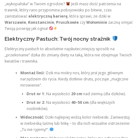
„wykopaliska” w Twoim ogrodzie?
Jeśli masz dość patrzenia na
trawnik, który rano przypomina pobojowisko po bitwie, czas
zainstalować
elektryczną barierę
, która sprawi, że dziki w
Warszawie
,
Konstancinie
,
Pruszkowie
czy
Wołominie
zaczną omijać
Twoją posesję jak ognia!
Elektryczny Pastuch: Twój nocny strażnik
Elektryczny pastuch to absolutnie najskuteczniejszy sposób na
„przekonanie” dzika do zmiany diety na taką, która nie obejmuje Twoich
kwiatów i trawnika.
Montaż linii:
Dzik ma mokry nos, który jest jego głównym
narzędziem do rycia. Kiedy dotknie drutu, poczuje „magiczne
mrowienie”.
Drut nr 1:
Na wysokości
20 cm
nad ziemią (dla dzików).
Drut nr 2:
Na wysokości
40–50 cm
(dla większych
osobników).
Widoczność:
Dziki najlepiej widzą kolor niebieski. Zainwestuj
w niebieską taśmę lub linkę – to dla nich wizualne ostrzeżenie:
„Tu nie ryjemy!”.