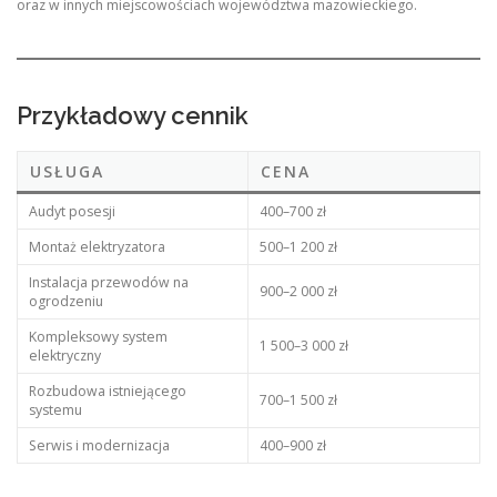
oraz w innych miejscowościach województwa mazowieckiego.
Przykładowy cennik
USŁUGA
CENA
Audyt posesji
400–700 zł
Montaż elektryzatora
500–1 200 zł
Instalacja przewodów na
900–2 000 zł
ogrodzeniu
Kompleksowy system
1 500–3 000 zł
elektryczny
Rozbudowa istniejącego
700–1 500 zł
systemu
Serwis i modernizacja
400–900 zł