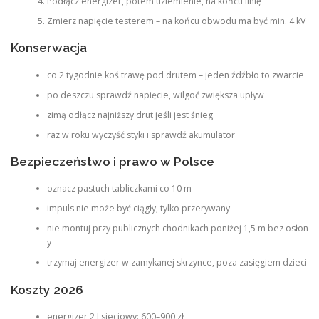
Podłącz energizer, potem uziemienie, na końcu linię
Zmierz napięcie testerem – na końcu obwodu ma być min. 4 kV
Konserwacja
co 2 tygodnie koś trawę pod drutem – jeden źdźbło to zwarcie
po deszczu sprawdź napięcie, wilgoć zwiększa upływ
zimą odłącz najniższy drut jeśli jest śnieg
raz w roku wyczyść styki i sprawdź akumulator
Bezpieczeństwo i prawo w Polsce
oznacz pastuch tabliczkami co 10 m
impuls nie może być ciągły, tylko przerywany
nie montuj przy publicznych chodnikach poniżej 1,5 m bez osłon
y
trzymaj energizer w zamykanej skrzynce, poza zasięgiem dzieci
Koszty 2026
energizer 2 J sieciowy: 600–900 zł