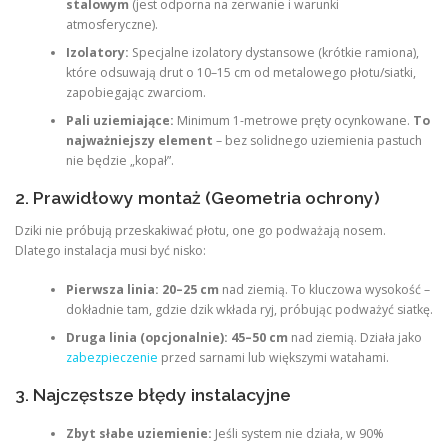
stalowym
(jest odporna na zerwanie i warunki
atmosferyczne).
Izolatory:
Specjalne izolatory dystansowe (krótkie ramiona),
które odsuwają drut o 10–15 cm od metalowego płotu/siatki,
zapobiegając zwarciom.
Pali uziemiające:
Minimum 1-metrowe pręty ocynkowane.
To
najważniejszy element
– bez solidnego uziemienia pastuch
nie będzie „kopał”.
2. Prawidłowy montaż (Geometria ochrony)
Dziki nie próbują przeskakiwać płotu, one go podważają nosem.
Dlatego instalacja musi być nisko:
Pierwsza linia:
20–25 cm
nad ziemią. To kluczowa wysokość –
dokładnie tam, gdzie dzik wkłada ryj, próbując podważyć siatkę.
Druga linia (opcjonalnie):
45–50 cm
nad ziemią. Działa jako
zabezpieczenie
przed sarnami lub większymi watahami.
3. Najczęstsze błędy instalacyjne
Zbyt słabe uziemienie:
Jeśli system nie działa, w 90%