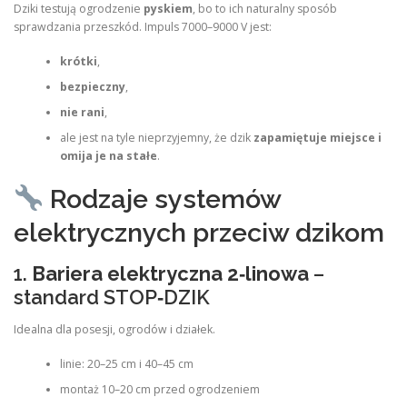
Dziki testują ogrodzenie
pyskiem
, bo to ich naturalny sposób
sprawdzania przeszkód. Impuls 7000–9000 V jest:
krótki
,
bezpieczny
,
nie rani
,
ale jest na tyle nieprzyjemny, że dzik
zapamiętuje miejsce i
omija je na stałe
.
Rodzaje systemów
elektrycznych przeciw dzikom
1.
Bariera elektryczna 2‑linowa
–
standard STOP‑DZIK
Idealna dla posesji, ogrodów i działek.
linie: 20–25 cm i 40–45 cm
montaż 10–20 cm przed ogrodzeniem