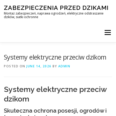
Skip
ZABEZPIECZENIA PRZED DZIKAMI
to
content
Montaż zabezpieczeń, naprawa ogrodzeń, elektryczne odstraszanie
dzików, siatki ochronne
Menu
STOP DZIK
Systemy elektryczne przeciw dzikom
POSTED ON
JUNE 14, 2026
BY
ADMIN
PROFESJONALNA OCHRONA PRZED DZIKAMI • WARSZAWA +
Systemy elektryczne przeciw
ZABEZPIECZENIA PRZED DZIKAMI
BLOG
dzikom
Skuteczna ochrona posesji, ogrodów i
KONTAKT