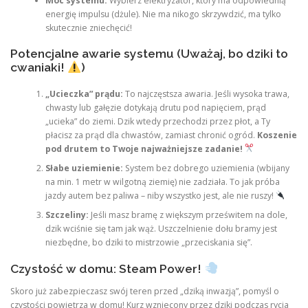
Moc systemu:
Wybierz elektryzator, który ma odpowiednią
energię impulsu (dżule). Nie ma nikogo skrzywdzić, ma tylko
skutecznie zniechęcić!
Potencjalne awarie systemu (Uważaj, bo dziki to
cwaniaki!
)
„Ucieczka” prądu:
To najczęstsza awaria. Jeśli wysoka trawa,
chwasty lub gałęzie dotykają drutu pod napięciem, prąd
„ucieka” do ziemi. Dzik wtedy przechodzi przez płot, a Ty
płacisz za prąd dla chwastów, zamiast chronić ogród.
Koszenie
pod drutem to Twoje najważniejsze zadanie!
Słabe uziemienie:
System bez dobrego uziemienia (wbijany
na min. 1 metr w wilgotną ziemię) nie zadziała. To jak próba
jazdy autem bez paliwa – niby wszystko jest, ale nie ruszy!
Szczeliny:
Jeśli masz bramę z większym prześwitem na dole,
dzik wciśnie się tam jak wąż. Uszczelnienie dołu bramy jest
niezbędne, bo dziki to mistrzowie „przeciskania się”.
Czystość w domu: Steam Power!
Skoro już zabezpieczasz swój teren przed „dziką inwazją”, pomyśl o
czystości powietrza w domu! Kurz wzniecony przez dziki podczas rycia