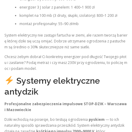
energizer 3 J solar z panelem: 1 400–1 900 zł
komplet na 100 mb (3 druty, słupki, izolatory): 800–1 200 zł
montaż profesjonalny: 55–90 zł/mb
System elektryczny nie zastąpi fartucha w ziemi, ale razem tworzą barier
ę której dziki się uczą omijać. Dobrze utrzymane ogrodzenia z pastuche
m są średnio o 30% skuteczniejsze niż same siatki.
Chcesz żebym dobrał Ci konkretny energizer pod długość Twojego płot
u i zasilanie? Podaj metraż i czy masz 230V przy ogrodzeniu, to policzę m
oc i podam model.
Systemy elektryczne
antydzik
Profesjonalne zabezpieczenia impulsowe STOP‑DZIK – Warszawa
i Mazowieckie
Dziki wchodzą na posesje, bo testują ogrodzenia
pyskiem
— to ich
naturalny sposób sprawdzania przeszkód. System elektryczny antydzik
działa na zasadzie
krótkiego impulsu 7000–9000 V
, który: