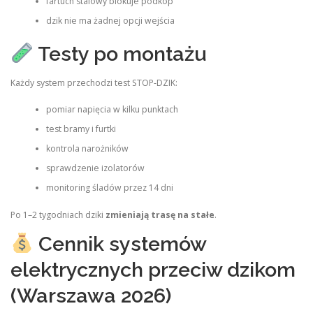
fartuch stalowy blokuje podkop
dzik nie ma żadnej opcji wejścia
Testy po montażu
Każdy system przechodzi test STOP‑DZIK:
pomiar napięcia w kilku punktach
test bramy i furtki
kontrola narożników
sprawdzenie izolatorów
monitoring śladów przez 14 dni
Po 1–2 tygodniach dziki
zmieniają trasę na stałe
.
Cennik systemów
elektrycznych przeciw dzikom
(Warszawa 2026)