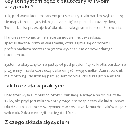
Czy ten system będzie skuteczny w Twoim
przypadku?
Tak, pod warunkiem, że system jest szczelny. Dziki bardzo szybko uczą
się mapy terenu – gdy tylko „nadzieją się” na pastucha raz czy dwa,
Twoja działka przestaje być dla nich atrakcyjnym miejscem żerowania.
Planujesz wykonać tę instalację samodzielnie, czy szukasz
specjalistycznej firmy w Warszawie, która zajmie się doborem i
profesjonalnym montażem (w tym wykonaniem odpowiedniego
uziemienia)?
System elektryczny to nie jest „płot pod prądem” tylko krótki, bardzo nie
przyjemny impuls który uczy dzika omijać Twoją działkę. Działa, bo dzik
ma mokry ryj i doskonałą pamięć. Raz dotknie, drugi raz już nie wraca.
Jak to działa w praktyce
Energizer wysyła impuls co około 1 sekundę. Napięcie na drucie to 8–
12 kV, ale prąd jest mikroskopijny, więc jest bezpieczny dla ludzi i psów.
Dla dzika to jak mocne szczypnięcie w nos. Urządzenia do dzików mają z
wykle ok. 2 dżule energii i zasięg do 10 mil.
Z czego składa się system