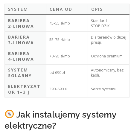
SYSTEM
CENA OD
OPIS
BARIERA
Standard
45–55 zł/mb
2‑LINOWA
STOP‑DZIK.
BARIERA
Dla terenów o dużej
55–75 zł/mb
3‑LINOWA
presji.
BARIERA
70–95 zł/mb
Ochrona premium.
4‑LINOWA
SYSTEM
Autonomiczny, bez
od 690 zł
SOLARNY
kabli.
ELEKTRYZAT
390–890 zł
Serce systemu.
OR 1–3 J
Jak instalujemy systemy
elektryczne?