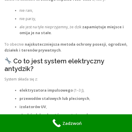
nie rani,
nie parzy,
ale jest na tyle nieprzyjemny, że dzik
zapamiętuje miejsce i
omija je na stałe
.
To obecnie
najskuteczniejsza metoda ochrony posesji, ogrodzeń,
działek i terenów prywatnych
.
Co to jest system elektryczny
antydzik?
System składa się z:
elektryzatora impulsowego
(1–3 J),
przewodów stalowych lub plecionych
,
izolatorów UV
,
słupków lub uchwytów montażowych
,
Zadzwoń
zasilania 230V, akumulatorowego lub solarnego
.