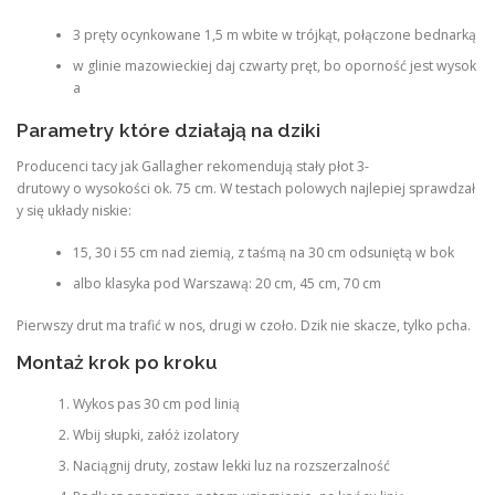
3 pręty ocynkowane 1,5 m wbite w trójkąt, połączone bednarką
w glinie mazowieckiej daj czwarty pręt, bo oporność jest wysok
a
Parametry które działają na dziki
Producenci tacy jak Gallagher rekomendują stały płot 3-
drutowy o wysokości ok. 75 cm. W testach polowych najlepiej sprawdzał
y się układy niskie:
15, 30 i 55 cm nad ziemią, z taśmą na 30 cm odsuniętą w bok
albo klasyka pod Warszawą: 20 cm, 45 cm, 70 cm
Pierwszy drut ma trafić w nos, drugi w czoło. Dzik nie skacze, tylko pcha.
Montaż krok po kroku
Wykos pas 30 cm pod linią
Wbij słupki, załóż izolatory
Naciągnij druty, zostaw lekki luz na rozszerzalność