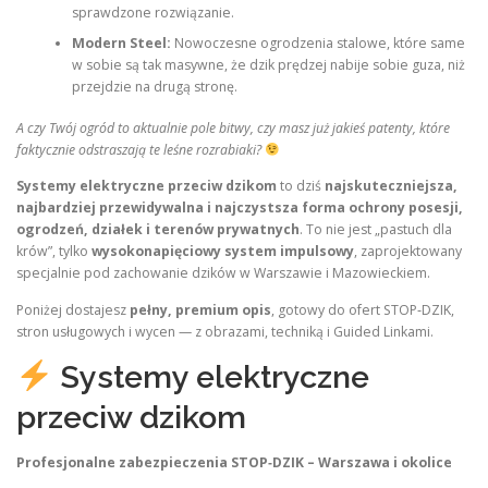
sprawdzone rozwiązanie.
Modern Steel:
Nowoczesne ogrodzenia stalowe, które same
w sobie są tak masywne, że dzik prędzej nabije sobie guza, niż
przejdzie na drugą stronę.
A czy Twój ogród to aktualnie pole bitwy, czy masz już jakieś patenty, które
faktycznie odstraszają te leśne rozrabiaki?
Systemy elektryczne przeciw dzikom
to dziś
najskuteczniejsza,
najbardziej przewidywalna i najczystsza forma ochrony posesji,
ogrodzeń, działek i terenów prywatnych
. To nie jest „pastuch dla
krów”, tylko
wysokonapięciowy system impulsowy
, zaprojektowany
specjalnie pod zachowanie dzików w Warszawie i Mazowieckiem.
Poniżej dostajesz
pełny, premium opis
, gotowy do ofert STOP‑DZIK,
stron usługowych i wycen — z obrazami, techniką i Guided Linkami.
Systemy elektryczne
przeciw dzikom
Profesjonalne zabezpieczenia STOP‑DZIK – Warszawa i okolice