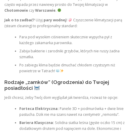
często wpada przez nawiewy prosto do Twojej klimatyzacji w
Chotomowie
czy
Warszawie
.
Jak o to zadbać?
Użyj
pary wodnej
!
Czyszczenie klimatyzacji parą
(steam cleaning) to profesjonalny standard:
Para pod wysokim ciśnieniem skutecznie wypycha pył z
każdego zakamarka parownika.
Zabija bakterie i zarodniki grzybów, których nie ruszy żadna
szmatka.
Po zabiegu klima będzie dmuchać chłodem czystszym niż
powietrze w Tatrach!
Rodzaje „zamków” (Ogrodzenia) do Twojej
posiadłości
Jeśli chcesz, żeby Twój dom wyglądał jak twierdza, rozważ te opcje:
Forteca Elektryczna:
Panele 3D + podmurówka + dwie linie
pastucha. Dzik nie ma szans nawet na centymetr „remontu”.
Bariera Klasyczna:
Solidna siatka leśna (gęste oczko 15 cm) z
dodatkowym drutem pod napięciem na dole. Ekonomiczne i