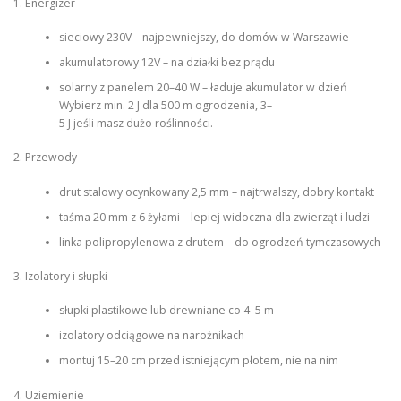
1. Energizer
sieciowy 230V – najpewniejszy, do domów w Warszawie
akumulatorowy 12V – na działki bez prądu
solarny z panelem 20–40 W – ładuje akumulator w dzień
Wybierz min. 2 J dla 500 m ogrodzenia, 3–
5 J jeśli masz dużo roślinności.
2. Przewody
drut stalowy ocynkowany 2,5 mm – najtrwalszy, dobry kontakt
taśma 20 mm z 6 żyłami – lepiej widoczna dla zwierząt i ludzi
linka polipropylenowa z drutem – do ogrodzeń tymczasowych
3. Izolatory i słupki
słupki plastikowe lub drewniane co 4–5 m
izolatory odciągowe na narożnikach
montuj 15–20 cm przed istniejącym płotem, nie na nim
4. Uziemienie