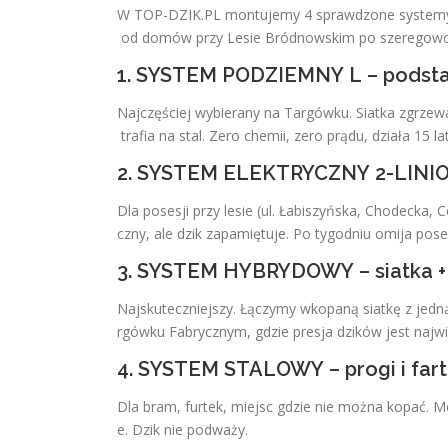
W TOP-DZIK.PL montujemy 4 sprawdzone systemy 
od domów przy Lesie Bródnowskim po szeregowce p
1. SYSTEM PODZIEMNY L – podst
Najczęściej wybierany na Targówku. Siatka zgrze
trafia na stal. Zero chemii, zero prądu, działa 15 la
2. SYSTEM ELEKTRYCZNY 2-LINI
Dla posesji przy lesie (ul. Łabiszyńska, Chodecka, C
czny, ale dzik zapamiętuje. Po tygodniu omija pos
3. SYSTEM HYBRYDOWY – siatka +
Najskuteczniejszy. Łączymy wkopaną siatkę z jedną l
rgówku Fabrycznym, gdzie presja dzików jest najwi
4. SYSTEM STALOWY – progi i far
Dla bram, furtek, miejsc gdzie nie można kopać. 
e. Dzik nie podważy.