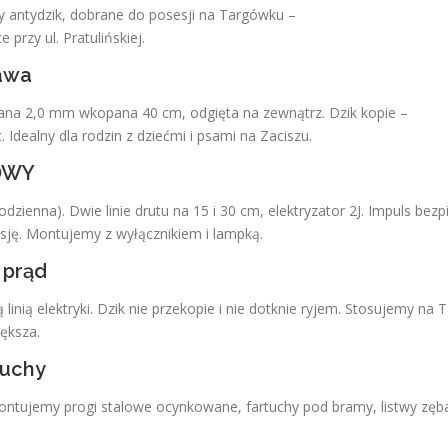
antydzik, dobrane do posesji na Targówku –
rzy ul. Pratulińskiej.
awa
wana 2,0 mm wkopana 40 cm, odgięta na zewnątrz. Dzik kopie –
t. Idealny dla rodzin z dziećmi i psami na Zaciszu.
OWY
odzienna). Dwie linie drutu na 15 i 30 cm, elektryzator 2J. Impuls bezp
esję. Montujemy z wyłącznikiem i lampką.
 prąd
inią elektryki. Dzik nie przekopie i nie dotknie ryjem. Stosujemy na 
ększa.
tuchy
Montujemy progi stalowe ocynkowane, fartuchy pod bramy, listwy zęb