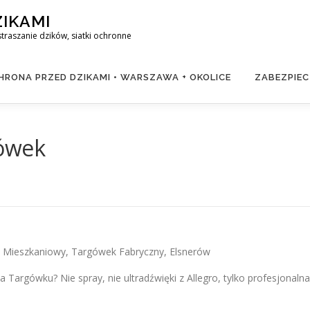
ZIKAMI
raszanie dzików, siatki ochronne
RONA PRZED DZIKAMI • WARSZAWA + OKOLICE
ZABEZPIEC
gówek
k Mieszkaniowy, Targówek Fabryczny, Elsnerów
 Targówku? Nie spray, nie ultradźwięki z Allegro, tylko profesjonaln