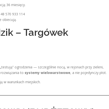
cją 36 miesięcy.
+48 570 933 114
e obiecują.
zik – Targówek
e „testują” ogrodzenia — szczególnie nocą, w rejonach przy zieleni,
 rozwiązania to
systemy wielowarstwowe
, a nie pojedynczy płot.
ają w warunkach miejskich.