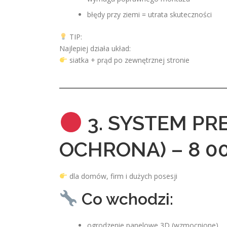
błędy przy ziemi = utrata skuteczności
TIP:
Najlepiej działa układ:
siatka + prąd po zewnętrznej stronie
3. SYSTEM PR
OCHRONA) – 8 00
dla domów, firm i dużych posesji
Co wchodzi:
ogrodzenie panelowe 3D (wzmocnione)