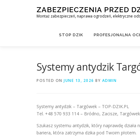
Skip
ZABEZPIECZENIA PRZED D
to
Montaż zabezpieczeń, naprawa ogrodzeń, elektryczne odst
content
STOP DZIK
PROFESJONALNA OCH
Systemy antydzik Tar
POSTED ON
JUNE 13, 2026
BY
ADMIN
Systemy antydzik – Targówek – TOP-DZIK.PL
Tel. +48 570 933 114 – Bródno, Zacisze, Targówe
Szukasz systemu antydzik, który naprawdę działa na
bariera, która zatrzyma dzika pod Twoim płotem.