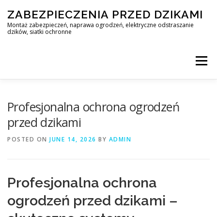
Skip
ZABEZPIECZENIA PRZED DZIKAMI
to
content
Montaż zabezpieczeń, naprawa ogrodzeń, elektryczne odstraszanie
dzików, siatki ochronne
Menu
STOP DZIK
Profesjonalna ochrona ogrodzeń
przed dzikami
PROFESJONALNA OCHRONA PRZED DZIKAMI • WARSZAWA +
POSTED ON
JUNE 14, 2026
BY
ADMIN
ZABEZPIECZENIA PRZED DZIKAMI
BLOG
Profesjonalna ochrona
ogrodzeń przed dzikami –
KONTAKT