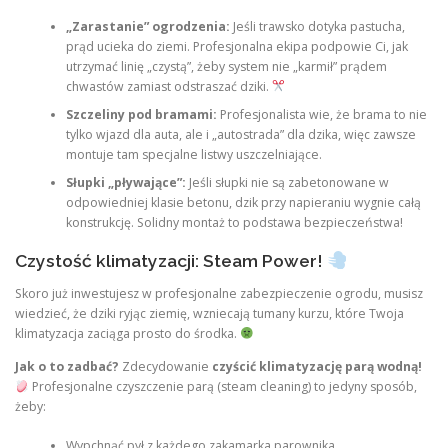
„Zarastanie” ogrodzenia:
Jeśli trawsko dotyka pastucha,
prąd ucieka do ziemi. Profesjonalna ekipa podpowie Ci, jak
utrzymać linię „czystą”, żeby system nie „karmił” prądem
chwastów zamiast odstraszać dziki.
Szczeliny pod bramami:
Profesjonalista wie, że brama to nie
tylko wjazd dla auta, ale i „autostrada” dla dzika, więc zawsze
montuje tam specjalne listwy uszczelniające.
Słupki „pływające”:
Jeśli słupki nie są zabetonowane w
odpowiedniej klasie betonu, dzik przy napieraniu wygnie całą
konstrukcję. Solidny montaż to podstawa bezpieczeństwa!
Czystość klimatyzacji: Steam Power!
Skoro już inwestujesz w profesjonalne zabezpieczenie ogrodu, musisz
wiedzieć, że dziki ryjąc ziemię, wzniecają tumany kurzu, które Twoja
klimatyzacja zaciąga prosto do środka.
Jak o to zadbać?
Zdecydowanie
czyścić klimatyzację parą wodną!
Profesjonalne czyszczenie parą (steam cleaning) to jedyny sposób,
żeby:
Wypchnąć pył z każdego zakamarka parownika.