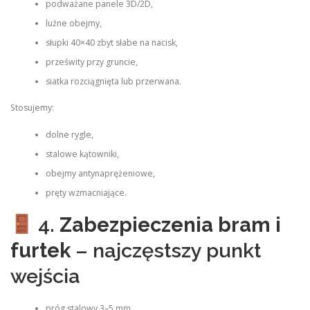
podważane panele 3D/2D,
luźne obejmy,
słupki 40×40 zbyt słabe na nacisk,
prześwity przy gruncie,
siatka rozciągnięta lub przerwana.
Stosujemy:
dolne rygle,
stalowe kątowniki,
obejmy antynaprężeniowe,
pręty wzmacniające.
4.
Zabezpieczenia bram i
furtek
– najczęstszy punkt
wejścia
próg stalowy 3–5 mm,