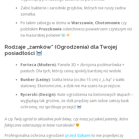
Zabić bakterie i zarodniki grzybów, których nie ruszy żadna
szmatka.
Po takim zabiegu w domu w
Warszawie
,
Chotomowie
czy
pobliskim
Pruszkowie
odetchniesz powietrzem czystszym niż
na mazurskiej polanie!
Rodzaje „zamków” (Ogrodzenia) dla Twojej
posiadłości
Forteca (Modern):
Panele 3D + zbrojona podmurówka +
pastuch. Dla tych, którzy cenią spokój bardziej niż widoki.
Bunker (Leśny):
Siatka leśna (oczko 15 cm) z „L-ką” z siatki
stalowej. Ekonomiczne, a dzik nie ma szans na przejście.
Rycerski (Design):
Kute ogrodzenia na betonowych słupach –
wyglądają tak groźnie, że dzik prędzej sam sobie założy kask
ochronny, niż spróbuje przejść!
A czy Twój ogród to aktualnie pole bitwy, czy masz już jakieś patenty, które
faktycznie odstraszają te leśne rozrabiaki?
Profesjonalna ochrona ogrodzeń
przed dzikami
to nie pojedynczy