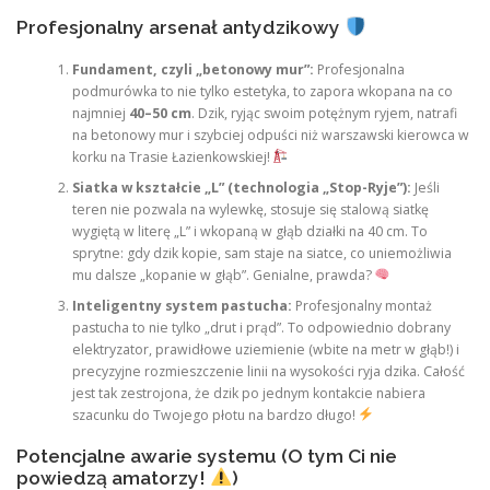
Profesjonalny arsenał antydzikowy
Fundament, czyli „betonowy mur”:
Profesjonalna
podmurówka to nie tylko estetyka, to zapora wkopana na co
najmniej
40–50 cm
. Dzik, ryjąc swoim potężnym ryjem, natrafi
na betonowy mur i szybciej odpuści niż warszawski kierowca w
korku na Trasie Łazienkowskiej!
Siatka w kształcie „L” (technologia „Stop-Ryje”):
Jeśli
teren nie pozwala na wylewkę, stosuje się stalową siatkę
wygiętą w literę „L” i wkopaną w głąb działki na 40 cm. To
sprytne: gdy dzik kopie, sam staje na siatce, co uniemożliwia
mu dalsze „kopanie w głąb”. Genialne, prawda?
Inteligentny system pastucha:
Profesjonalny montaż
pastucha to nie tylko „drut i prąd”. To odpowiednio dobrany
elektryzator, prawidłowe uziemienie (wbite na metr w głąb!) i
precyzyjne rozmieszczenie linii na wysokości ryja dzika. Całość
jest tak zestrojona, że dzik po jednym kontakcie nabiera
szacunku do Twojego płotu na bardzo długo!
Potencjalne awarie systemu (O tym Ci nie
powiedzą amatorzy!
)