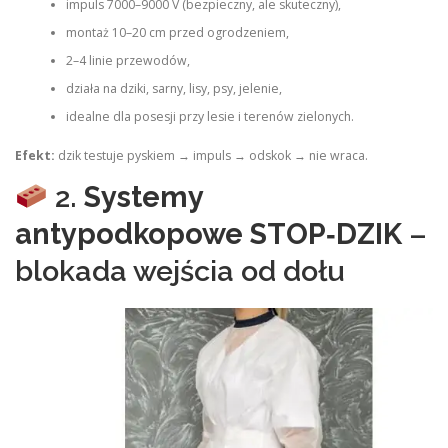
impuls 7000–9000 V (bezpieczny, ale skuteczny),
montaż 10–20 cm przed ogrodzeniem,
2–4 linie przewodów,
działa na dziki, sarny, lisy, psy, jelenie,
idealne dla posesji przy lesie i terenów zielonych.
Efekt:
dzik testuje pyskiem → impuls → odskok → nie wraca.
2.
Systemy
antypodkopowe STOP‑DZIK
–
blokada wejścia od dołu