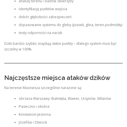
analizę terenu i śladów zwierzyny
identyfikację punktów wejścia
dobór głębokości zabezpieczeń
dopasowanie systemu do gleby (piasek, glina, teren podmokły)
testy odporności na nacisk
Dziki bardzo szybko znajdują słabe punkty – dlatego system musi być
szczelny w 100%.
Najczęstsze miejsca ataków dzików
Na terenie Mazowsza szczególnie narażone są:
obrzeża Warszawy: Białołęka, Wawer, Ursynów, Wilanów
Piaseczno i okolice
Konstancin-Jeziorna
Józefów i Otwock