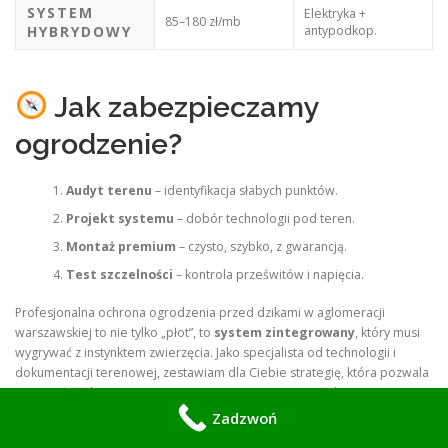
SYSTEM
Elektryka +
85–180 zł/mb
HYBRYDOWY
antypodkop.
Jak zabezpieczamy
ogrodzenie?
Audyt terenu
– identyfikacja słabych punktów.
Projekt systemu
– dobór technologii pod teren.
Montaż premium
– czysto, szybko, z gwarancją.
Test szczelności
– kontrola prześwitów i napięcia.
Profesjonalna ochrona ogrodzenia przed dzikami w aglomeracji
warszawskiej to nie tylko „płot”, to
system zintegrowany
, który musi
wygrywać z instynktem zwierzęcia. Jako specjalista od technologii i
dokumentacji terenowej, zestawiam dla Ciebie strategię, która pozwala
zamienić podatną na zniszczenia posesję w tzw. „twierdzę”.
Zadzwoń
Oto filary profesjonalnego podejścia: