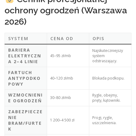
ochrony ogrodzeń (Warszawa
2026)
SYSTEM
CENA OD
OPIS
BARIERA
Najskuteczniejszy
ELEKTRYCZN
45–95 zł/mb
system
odstraszający.
A 2–4 LINIE
FARTUCH
ANTYPODKO
40–120 zł/mb
Blokada podkopu.
POWY
WZMOCNIENI
Rygle, obejmy,
30–80 zł/mb
E OGRODZEŃ
pręty, kątowniki.
ZABEZPIECZE
NIE
Progi, rygle,
1 200–4 500 zł
BRAM/FURTE
uszczelnienia.
K