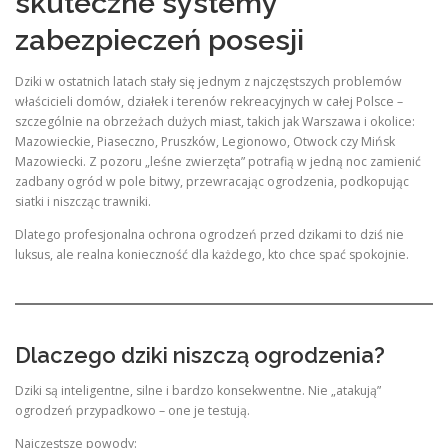
skuteczne systemy
zabezpieczeń posesji
Dziki w ostatnich latach stały się jednym z najczęstszych problemów
właścicieli domów, działek i terenów rekreacyjnych w całej Polsce –
szczególnie na obrzeżach dużych miast, takich jak Warszawa i okolice:
Mazowieckie, Piaseczno, Pruszków, Legionowo, Otwock czy Mińsk
Mazowiecki. Z pozoru „leśne zwierzęta” potrafią w jedną noc zamienić
zadbany ogród w pole bitwy, przewracając ogrodzenia, podkopując
siatki i niszcząc trawniki.
Dlatego profesjonalna ochrona ogrodzeń przed dzikami to dziś nie
luksus, ale realna konieczność dla każdego, kto chce spać spokojnie.
Dlaczego dziki niszczą ogrodzenia?
Dziki są inteligentne, silne i bardzo konsekwentne. Nie „atakują”
ogrodzeń przypadkowo – one je testują.
Najczęstsze powody: