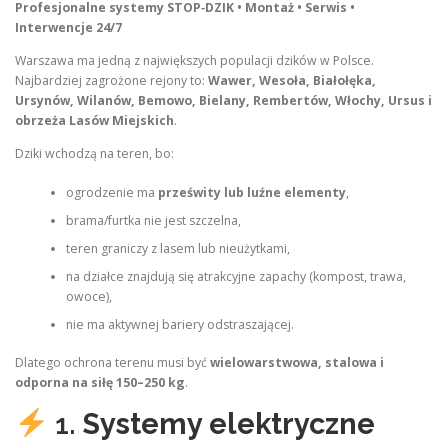
Profesjonalne systemy STOP‑DZIK • Montaż • Serwis •
Interwencje 24/7
Warszawa ma jedną z największych populacji dzików w Polsce.
Najbardziej zagrożone rejony to:
Wawer, Wesoła, Białołęka,
Ursynów, Wilanów, Bemowo, Bielany, Rembertów, Włochy, Ursus i
obrzeża Lasów Miejskich
.
Dziki wchodzą na teren, bo:
ogrodzenie ma
prześwity lub luźne elementy
,
brama/furtka nie jest szczelna,
teren graniczy z lasem lub nieużytkami,
na działce znajdują się atrakcyjne zapachy (kompost, trawa,
owoce),
nie ma aktywnej bariery odstraszającej.
Dlatego ochrona terenu musi być
wielowarstwowa, stalowa i
odporna na siłę 150–250 kg
.
1.
Systemy elektryczne