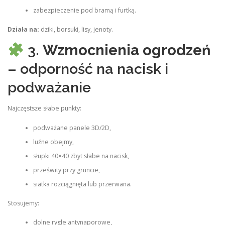
zabezpieczenie pod bramą i furtką.
Działa na:
dziki, borsuki, lisy, jenoty.
3.
Wzmocnienia ogrodzeń
– odporność na nacisk i
podważanie
Najczęstsze słabe punkty:
podważane panele 3D/2D,
luźne obejmy,
słupki 40×40 zbyt słabe na nacisk,
prześwity przy gruncie,
siatka rozciągnięta lub przerwana.
Stosujemy:
dolne rygle antynaporowe,