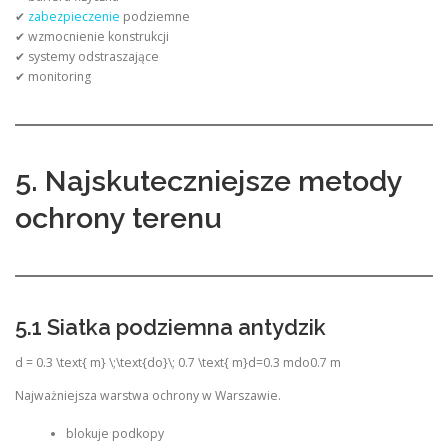
✔
zabezpieczenie
podziemne
✔ wzmocnienie konstrukcji
✔ systemy odstraszające
✔ monitoring
5. Najskuteczniejsze metody
ochrony terenu
5.1 Siatka podziemna antydzik
d = 0.3 \text{ m} \;\text{do}\; 0.7 \text{ m}
d=0.3 mdo0.7 m
Najważniejsza warstwa ochrony w Warszawie.
blokuje podkopy