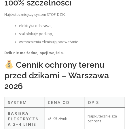
100% szczelności
Najskuteczniejszy system STOP‑DZIK:
elektryka odstrasza,
stal blokuje podkop,
wzmocnienia eliminują podważanie.
Dzik nie ma żadnej opcji wejścia.
Cennik ochrony terenu
przed dzikami – Warszawa
2026
SYSTEM
CENA OD
OPIS
BARIERA
Najskuteczniejsza
ELEKTRYCZN
45–95 zł/mb
ochrona.
A 2–4 LINIE