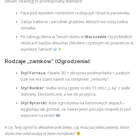
(steam cleaning) to profesjonalny standard:
Para pod wysokim ciśnieniem rozbija pył i brud w parowniku.
Zabija bakterie i zarodniki grzybów, których nie ruszy żadna
szmatka.
Po zabiegu klima w Twoim domu w
Warszawie
czy pobliskich
okolicach będzie dmuchać chłodem czystszym niż powietrze w
wysokich Tatrach!
Rodzaje „zamków” (Ogrodzenia):
Styl Forteca:
Panele 3D + zbrojona podmurówka + pastuch.
Dzik nie ma szans nawet na centymetr „remontu”.
Styl Bunker:
Siatka leśna (gęste oczko 15 cm) z „L-ką” z siatki
stalowej. Ekonomiczne, a nie do przejścia.
Styl Rycerski:
Kute ogrodzenia na betonowych słupach –
wyglądają tak groźnie, że nawet jeleń poczuje respekt przed
wejściem na teren!
A czy Twój ogród to aktualnie pole bitwy, czy masz już jakieś patenty, które
skutecznie odstraszają te leśne rozrabiaki?