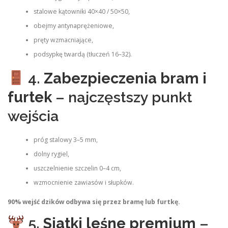
stalowe kątowniki 40×40 / 50×50,
obejmy antynaprężeniowe,
pręty wzmacniające,
podsypkę twardą (tłuczeń 16–32).
4.
Zabezpieczenia bram i
furtek
– najczęstszy punkt
wejścia
próg stalowy 3–5 mm,
dolny rygiel,
uszczelnienie szczelin 0–4 cm,
wzmocnienie zawiasów i słupków.
90% wejść dzików odbywa się przez bramę lub furtkę.
5.
Siatki leśne premium
–