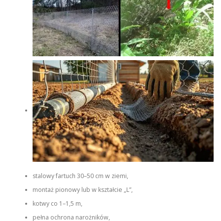
stalowy fartuch 30–50 cm w ziemi,
montaż pionowy lub w kształcie „L”,
kotwy co 1–1,5 m,
pełna ochrona narożników,