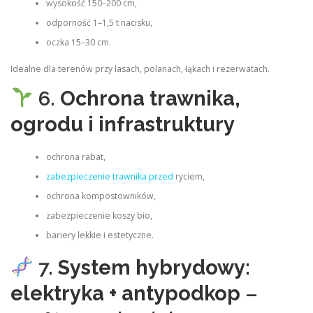
wysokość 150–200 cm,
odporność 1–1,5 t nacisku,
oczka 15–30 cm.
Idealne dla terenów przy lasach, polanach, łąkach i rezerwatach.
6.
Ochrona trawnika,
ogrodu i infrastruktury
ochrona rabat,
zabezpieczenie trawnika przed
ryciem,
ochrona kompostowników,
zabezpieczenie koszy bio,
bariery lekkie i estetyczne.
7.
System hybrydowy:
elektryka + antypodkop
–