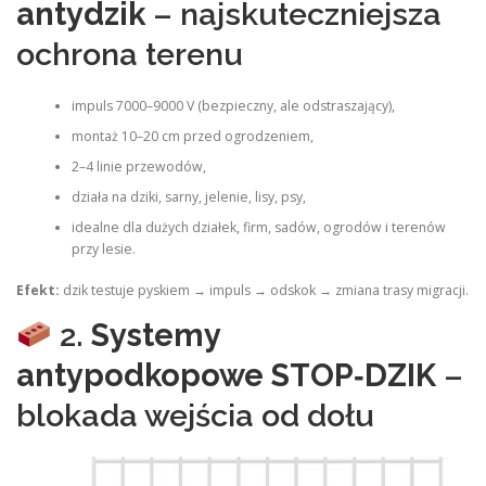
antydzik
– najskuteczniejsza
ochrona terenu
impuls 7000–9000 V (bezpieczny, ale odstraszający),
montaż 10–20 cm przed ogrodzeniem,
2–4 linie przewodów,
działa na dziki, sarny, jelenie, lisy, psy,
idealne dla dużych działek, firm, sadów, ogrodów i terenów
przy lesie.
Efekt:
dzik testuje pyskiem → impuls → odskok → zmiana trasy migracji.
2.
Systemy
antypodkopowe STOP‑DZIK
–
blokada wejścia od dołu