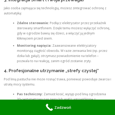
Jako osoba zajmująca się technologią, możesz zintegrować ochronę z
automatyką:
Zdalne sterowanie:
Podłącz elektryzator przez przekaźnik
sterowany smartfonem. Dzięki temu możesz wyłączyć ochronę,
gdy w ogrodzie bawią się dzieci, a włączyć ją jednym
kliknięciem przed snem.
Monitoring napięcia:
Zaawansowane elektryzatory
monitorują ciągłość obwodu. W razie zerwania linii (np. przez
dzika lub gałąź), otrzymasz powiadomienie na telefon –
pozwala to na reakcję, zanim ogród zostanie zryty.
4. Profesjonalne utrzymanie „strefy czystej”
Pod linią pastucha nie może rosnąć trawa, ponieważ powoduje zwarcia i
utratę mocy systemu.
Pas techniczny:
Zamiast kosić, wysyp pod linią ogrodzenia
30-centymetrowy pas żwiru lub wyłóż agrowłókninę z
kamieniami. To rozwiązanie techniczne, które zapewnia
Zadzwoń
szczelność systemu na lata.