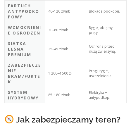
FARTUCH
ANTYPODKO
40–120 zł/mb
Blokada podkopu.
POWY
WZMOCNIENI
Rygle, obejmy,
30–80 zł/mb
E OGRODZEŃ
pręty.
SIATKA
Ochrona przed
LEŚNA
25–45 zł/mb
dużą zwierzyną.
PREMIUM
ZABEZPIECZE
NIE
Progi, rygle,
1 200–4 500 zł
BRAM/FURTE
uszczelnienia.
K
SYSTEM
Elektryka +
85–180 zł/mb
HYBRYDOWY
antypodkop.
Jak zabezpieczamy teren?