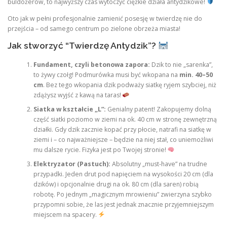
buldożerów, to najwyższy czas wytoczyć ciężkie działa antydzikowe!
Oto jak w pełni profesjonalnie zamienić posesję w twierdzę nie do
przejścia – od samego centrum po zielone obrzeża miasta!
Jak stworzyć “Twierdzę Antydzik”?
Fundament, czyli betonowa zapora:
Dzik to nie „sarenka”,
to żywy czołg! Podmurówka musi być wkopana na
min. 40–50
cm
. Bez tego wkopania dzik podważy siatkę ryjem szybciej, niż
zdążysz wyjść z kawą na taras!
Siatka w kształcie „L”:
Genialny patent! Zakopujemy dolną
część siatki poziomo w ziemi na ok. 40 cm w stronę zewnętrzną
działki. Gdy dzik zacznie kopać przy płocie, natrafi na siatkę w
ziemi i – co najważniejsze – będzie na niej stał, co uniemożliwi
mu dalsze rycie. Fizyka jest po Twojej stronie!
Elektryzator (Pastuch):
Absolutny „must-have” na trudne
przypadki. Jeden drut pod napięciem na wysokości 20 cm (dla
dzików) i opcjonalnie drugi na ok. 80 cm (dla saren) robią
robotę. Po jednym „magicznym mrowieniu” zwierzyna szybko
przypomni sobie, że las jest jednak znacznie przyjemniejszym
miejscem na spacery.