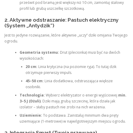
prześwit pod bramą jest większy niż 10 cm, zamontuj stalowy
profil lub grubą uszczelkę szczotkową.
2. Aktywne odstraszanie: Pastuch elektryczny
(System „Antydzik”)
Jest to jedyne rozwiązanie, które aktywnie „uczy” dziki omijania Twojego
ogrodu.
Geometria systemu:
Drut (plecionka) musi być na dwóch
wysokościach:
20 cm:
Linia krytyczna (na poziomie ryja). To tutaj dzik
otrzymuje pierwszy impuls.
45–50 cm:
Linia dodatkowa, odstraszająca większe
osobniki.
Technologia:
Wybierz elektryzator o energii wyjściowej
min.
3–5 J (Dżuli)
. Dziki mają grubą szczecinę, która działa jak
izolator – słaby pastuch nie zrobi na nich wrażenia.
Uziemienie:
To podstawa. Zainstaluj minimum dwa pręty
uziemiające (1-metrowe) w najwilgotniejszym miejscu ogrodu.
3. Integracja Smart (Twoja przewaga)