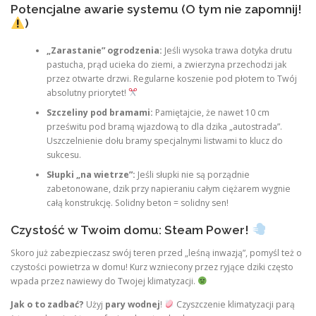
Potencjalne awarie systemu (O tym nie zapomnij!
)
„Zarastanie” ogrodzenia:
Jeśli wysoka trawa dotyka drutu
pastucha, prąd ucieka do ziemi, a zwierzyna przechodzi jak
przez otwarte drzwi. Regularne koszenie pod płotem to Twój
absolutny priorytet!
Szczeliny pod bramami:
Pamiętajcie, że nawet 10 cm
prześwitu pod bramą wjazdową to dla dzika „autostrada”.
Uszczelnienie dołu bramy specjalnymi listwami to klucz do
sukcesu.
Słupki „na wietrze”:
Jeśli słupki nie są porządnie
zabetonowane, dzik przy napieraniu całym ciężarem wygnie
całą konstrukcję. Solidny beton = solidny sen!
Czystość w Twoim domu: Steam Power!
Skoro już zabezpieczasz swój teren przed „leśną inwazją”, pomyśl też o
czystości powietrza w domu! Kurz wzniecony przez ryjące dziki często
wpada przez nawiewy do Twojej klimatyzacji.
Jak o to zadbać?
Użyj
pary wodnej
!
Czyszczenie klimatyzacji parą