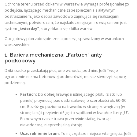
Ochrona terenu przed dzikami w Warszawie wymaga profesjonalnego
podejścia, łączącego mechaniczne zabezpieczenia z aktywnym
odstraszaniem. Jako osoba zawodowo zajmująca się realizacjami
technicznymi, potwierdzam, że najskuteczniejszym rozwiązaniem jest
system
„twierdzy”
, który składa się z kilku warstw.
Oto gotowy plan zabezpieczenia posesji, sprawdzony w warunkach
warszawskich:
1. Bariera mechaniczna: „Fartuch” anty-
podkopowy
Dziki rzadko przeskakują płot; one wchodzą pod nim. Jeśli Twoje
ogrodzenie nie ma betonowej podmurówki, musisz stworzyć zaporę
podziemną.
Fartuch:
Do dolnej krawędzi istniejącego płotu (siatki lub
panelu) przymocuj pas siatki stalowej o szerokości ok. 60–80
cm. Rozłóż go poziomo na trawniku w stronę zewnętrzną (w
stronę lasu) i przytwierdź gęsto szpilkami w kształcie litery „U”.
Po pewnym czasie trawa przerośnie siatkę, tworząc
niewidoczną, nieprzebijalną zbroję.
Uszczelnienie bram:
To najczęstsze miejsce wtargnięcia. Jeśli