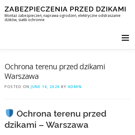
Skip
ZABEZPIECZENIA PRZED DZIKAMI
to
content
Montaż zabezpieczeń, naprawa ogrodzeń, elektryczne odstraszanie
dzików, siatki ochronne
Menu
STOP DZIK
Ochrona terenu przed dzikami
Warszawa
PROFESJONALNA OCHRONA PRZED DZIKAMI • WARSZAWA +
POSTED ON
JUNE 14, 2026
BY
ADMIN
ZABEZPIECZENIA PRZED DZIKAMI
BLOG
Ochrona terenu przed
dzikami – Warszawa
KONTAKT