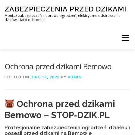
Skip
ZABEZPIECZENIA PRZED DZIKAMI
to
content
Montaż zabezpieczeń, naprawa ogrodzeń, elektryczne odstraszanie
dzików, siatki ochronne
Menu
STOP DZIK
Ochrona przed dzikami Bemowo
POSTED ON
JUNE 13, 2026
BY
ADMIN
PROFESJONALNA OCHRONA PRZED DZIKAMI • WARSZAWA +
Ochrona przed dzikami
ZABEZPIECZENIA PRZED DZIKAMI
BLOG
Bemowo – STOP‑DZIK.PL
Profesjonalne zabezpieczenia ogrodzeń, działek i
KONTAKT
posesji przed dzikami na Bemowie