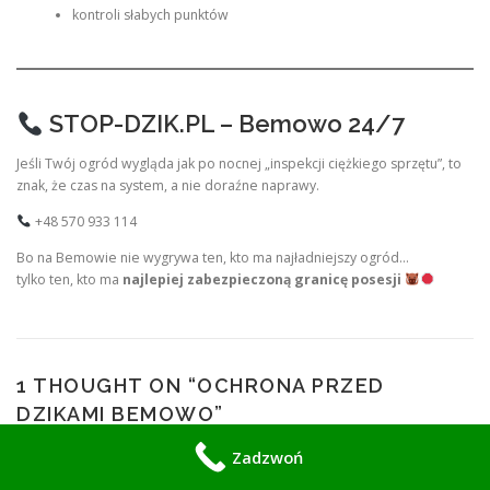
kontroli słabych punktów
STOP-DZIK.PL – Bemowo 24/7
Jeśli Twój ogród wygląda jak po nocnej „inspekcji ciężkiego sprzętu”, to
znak, że czas na system, a nie doraźne naprawy.
+48 570 933 114
Bo na Bemowie nie wygrywa ten, kto ma najładniejszy ogród…
tylko ten, kto ma
najlepiej zabezpieczoną granicę posesji
1 THOUGHT ON “
OCHRONA PRZED
DZIKAMI BEMOWO
”
Zadzwoń
Pingback:
Ochrona działek przed dzikami Wesoła – Zabezpieczenia