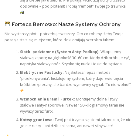
się u Ciebie jak u siebie. Nie pukają, wchodzą od tyłu (często
dosłownie – pod płotem!) i robią “remont” Twojego trawnika.
Forteca Bemowo: Nasze Systemy Ochrony
Nie wystarczy płot – potrzebujesz tarczy! Oto co robimy, żeby Twoja
posesja stała się miejscem, które dziki omijają szerokim łukiem:
Siatki podziemne (System Anty-Podkop):
Wkopujemy
stalową zaporę na głębokość 30–60 cm. Kiedy dzik próbuje ryć,
napotyka stalowy opór. Szybko się nudzi i idzie do sąsiada!
Elektryczne Pastuchy:
Najskuteczniejsza metoda
“przekonywania”. Instalujemy system, który daje zwierzęciu
krótki, bezpieczny, ale bardzo wymowny sygnał: “Tu nie wolno!”.
Wzmocnienia Bram i Furtek:
Montujemy dolne listwy
stalowe i anty-naporowe. Nawet 150-kilogramowy taran nie
wyważy teraz furtki.
Kotwy gruntowe:
Twój płot trzyma się ziemi tak mocno, że nic
go nie ruszy – ani dzik, ani sarna, ani nawet silny wiatr!