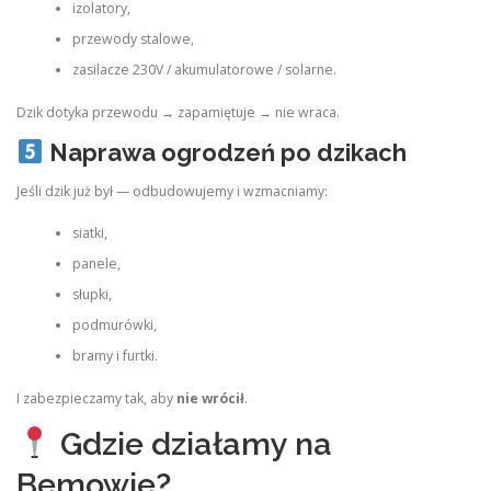
izolatory,
przewody stalowe,
zasilacze 230V / akumulatorowe / solarne.
Dzik dotyka przewodu → zapamiętuje → nie wraca.
Naprawa ogrodzeń po dzikach
Jeśli dzik już był — odbudowujemy i wzmacniamy:
siatki,
panele,
słupki,
podmurówki,
bramy i furtki.
I zabezpieczamy tak, aby
nie wrócił
.
Gdzie działamy na
Bemowie?