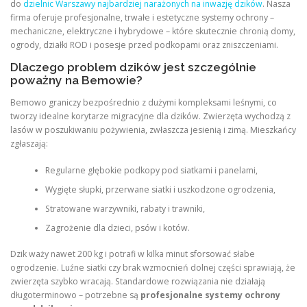
do
dzielnic Warszawy najbardziej narażonych na inwazję dzików
. Nasza
firma oferuje profesjonalne, trwałe i estetyczne systemy ochrony –
mechaniczne, elektryczne i hybrydowe – które skutecznie chronią domy,
ogrody, działki ROD i posesje przed podkopami oraz zniszczeniami.
Dlaczego problem dzików jest szczególnie
poważny na Bemowie?
Bemowo graniczy bezpośrednio z dużymi kompleksami leśnymi, co
tworzy idealne korytarze migracyjne dla dzików. Zwierzęta wychodzą z
lasów w poszukiwaniu pożywienia, zwłaszcza jesienią i zimą. Mieszkańcy
zgłaszają:
Regularne głębokie podkopy pod siatkami i panelami,
Wygięte słupki, przerwane siatki i uszkodzone ogrodzenia,
Stratowane warzywniki, rabaty i trawniki,
Zagrożenie dla dzieci, psów i kotów.
Dzik waży nawet 200 kg i potrafi w kilka minut sforsować słabe
ogrodzenie. Luźne siatki czy brak wzmocnień dolnej części sprawiają, że
zwierzęta szybko wracają. Standardowe rozwiązania nie działają
długoterminowo – potrzebne są
profesjonalne systemy ochrony