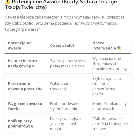
Potencjalne Awarie (Kiedy Natura Testuje
Twoją Twierdzę)
Nawet najlepsze zabezpieczenia mogą wymagać serwisu, zwłaszcza
gdy dzik z okolic Fortu Bema postanowi sprawdzić wytrzymałość
Twojego “pancerza”:
Potencjalna
Nasza
Co się stało?
Awaria
Interwencja
Wymiana na drut
Pęknięcie drutu
Zwierzę oparło się z
zbrojeniowy i
naciągowego
pełną masą o siatkę.
mocniejsze obejmy.
Szybka wymiana
Przerwanie
Gałąź spadła na linię
izolatora i
obwodu pastucha
(zwarcie).
przywrócenie
prądu.
Wygięcie zawiasu
Próba podważenia
Montaż blokad anty-
furtki
“ryjem” od dołu.
naporowych.
Dzik rył w miejscu,
“Zabetonowanie”
Podkop przy
gdzie grunt był
przejścia i kotwienie
podmurówce
miękki.
stalowe.