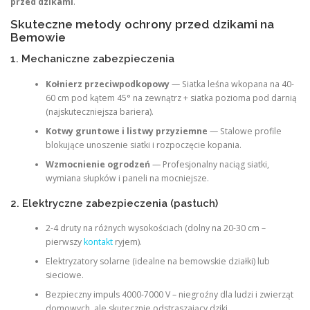
przed dzikami
.
Skuteczne metody ochrony przed dzikami na
Bemowie
1. Mechaniczne zabezpieczenia
Kołnierz przeciwpodkopowy
— Siatka leśna wkopana na 40-
60 cm pod kątem 45° na zewnątrz + siatka pozioma pod darnią
(najskuteczniejsza bariera).
Kotwy gruntowe i listwy przyziemne
— Stalowe profile
blokujące unoszenie siatki i rozpoczęcie kopania.
Wzmocnienie ogrodzeń
— Profesjonalny naciąg siatki,
wymiana słupków i paneli na mocniejsze.
2. Elektryczne zabezpieczenia (pastuch)
2-4 druty na różnych wysokościach (dolny na 20-30 cm –
pierwszy
kontakt
ryjem).
Elektryzatory solarne (idealne na bemowskie działki) lub
sieciowe.
Bezpieczny impuls 4000-7000 V – niegroźny dla ludzi i zwierząt
domowych, ale skutecznie odstraszający dziki.