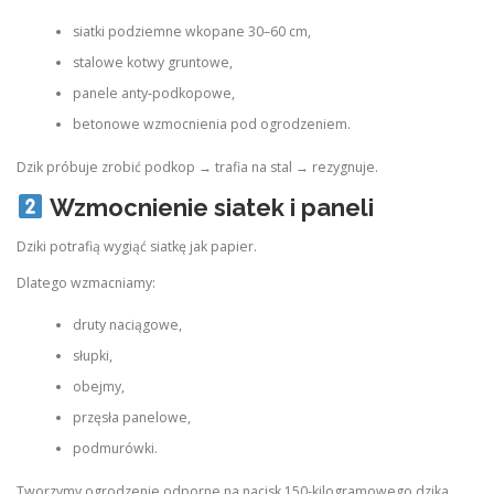
siatki podziemne wkopane 30–60 cm,
stalowe kotwy gruntowe,
panele anty‑podkopowe,
betonowe wzmocnienia pod ogrodzeniem.
Dzik próbuje zrobić podkop → trafia na stal → rezygnuje.
Wzmocnienie siatek i paneli
Dziki potrafią wygiąć siatkę jak papier.
Dlatego wzmacniamy:
druty naciągowe,
słupki,
obejmy,
przęsła panelowe,
podmurówki.
Tworzymy ogrodzenie odporne na nacisk 150‑kilogramowego dzika.