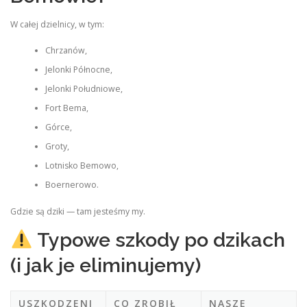
W całej dzielnicy, w tym:
Chrzanów,
Jelonki Północne,
Jelonki Południowe,
Fort Bema,
Górce,
Groty,
Lotnisko Bemowo,
Boernerowo.
Gdzie są dziki — tam jesteśmy my.
Typowe szkody po dzikach
(i jak je eliminujemy)
USZKODZENI
CO ZROBIŁ
NASZE