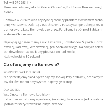
Tel. +48 570 933 114 –
Bemowo Lotnisko, Jelonki, Górce, Chrzanów, Fort Bema, Boernerowo, J
elonek
Bemowo w 2026 roku to najszybciej rosnący problem z dzikami w zacho
dniej Warszawie. Dziki idą z trzech stron: z Puszczy Kampinoskiej przez B
oernerowo, z Lasu Bemowskiego przez Fort Bema i z pól pod Babicami
w stronę Chrzanowa.
Najwięcej zgłoszeń mamy z ulic: Lazurowej, Powstańców Śląskich, Górcz
ewskiej, Radiowej, Wrocławskiej, gen. Sosnkowskiego. Na nowych osiedl
ach deweloper stawia ładny płot na 2 cm nad kostką –
dzik wchodzi w 30 sekund.
Co oferujemy na Bemowie?
KOMPLEKSOWA OCHRONA
Nie sprzedajemy siatki. Sprzedajemy spokój. Przyjeżdżamy, oceniamy tr
asy dzików, montujemy system, dajemy gwarancję.
DLA OSIEDLI
Wspólnoty na Bemowo Lotnisko –
zabezpieczamy bramy wjazdowe, śmietniki, place zabaw. Jedna wataha
potrafi zniszczyć trawnik na 20 tys. zł w noc.