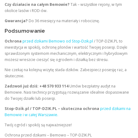
Czy działacie na całym Bemowie?
Tak – wszystkie rejony, w tym
okolice lasów i ROD-ów.
Gwarancja?
Do 36 miesięcy na materiały i robociznę.
Podsumowanie
Ochrona
przed dzikami Bemowo od Stop-Dzik.pl
/ TOP-DZIK.PL to
inwestycja w spokój, ochronę plonów i wartość Twojej posesji. Dzięki
sprawdzonym systemom mechanicznym, elektrycznym i hybrydowym
możesz wreszcie cieszyć się ogrodem i działką bez stresu.
Nie czekaj na kolejną wizytę stada dzików. Zabezpiecz posesję raz, a
skutecznie.
Zadzwoń już dziś:
+48 570 933 114
Umów bezpłatny audyt na
Bemowie. Nasi technicy przygotują rozwiązanie idealnie dopasowane
do Twojej działki lub posesji.
Stop-Dzik.pl / TOP-DZIK.PL – skuteczna ochrona
przed dzikami na
Bemowie i w całej Warszawie.
Twój ogród i spokój są najważniejsze!
Ochrona przed dzikami – Bemowo – TOP-DZIK.PL