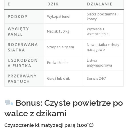
E
DZIK
DZIAŁANIE
Siatka podziemna +
PODKOP
Wykopał tunel
kotwy
WYGIĘTY
Wymiana +
Nacisk 150 kg
PANEL
wzmocnienia
ROZERWANA
Nowa siatka + druty
Szarpanie ryjem
SIATKA
naciągowe
USZKODZON
Listwa
Podważenie
A FURTKA
anty‑naporowa
PRZERWANY
Gałąź lub dzik
Serwis 24/7
PASTUCH
Bonus: Czyste powietrze po
walce z dzikami
Czyszczenie klimatyzacji parą (100°C)