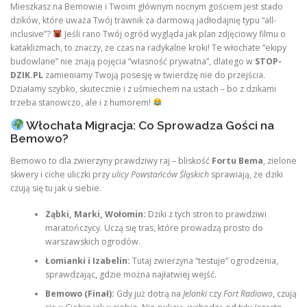
Mieszkasz na Bemowie i Twoim głównym nocnym gościem jest stado
dzików, które uważa Twój trawnik za darmową jadłodajnię typu “all-
inclusive”?
Jeśli rano Twój ogród wygląda jak plan zdjęciowy filmu o
kataklizmach, to znaczy, że czas na radykalne kroki! Te włochate “ekipy
budowlane” nie znają pojęcia “własność prywatna”, dlatego w
STOP-
DZIK.PL
zamieniamy Twoją posesję w twierdzę nie do przejścia.
Działamy szybko, skutecznie i z uśmiechem na ustach – bo z dzikami
trzeba stanowczo, ale i z humorem!
Włochata Migracja: Co Sprowadza Gości na
Bemowo?
Bemowo to dla zwierzyny prawdziwy raj – bliskość
Fortu Bema
, zielone
skwery i ciche uliczki przy
ulicy Powstańców Śląskich
sprawiają, że dziki
czują się tu jak u siebie.
Ząbki, Marki, Wołomin:
Dziki z tych stron to prawdziwi
maratończycy. Uczą się tras, które prowadzą prosto do
warszawskich ogrodów.
Łomianki i Izabelin:
Tutaj zwierzyna “testuje” ogrodzenia,
sprawdzając, gdzie można najłatwiej wejść.
Bemowo (Finał):
Gdy już dotrą na
Jelonki
czy
Fort Radiowo
, czują