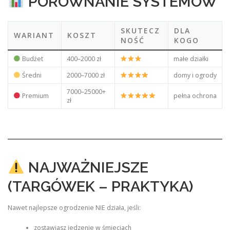
PORÓWNANIE SYSTEMÓW
SKUTECZ
DLA
WARIANT
KOSZT
NOŚĆ
KOGO
Budżet
400–2000 zł
małe działki
Średni
2000–7000 zł
domy i ogrody
7000–25000+
Premium
pełna ochrona
zł
NAJWAŻNIEJSZE
(TARGÓWEK – PRAKTYKA)
Nawet najlepsze ogrodzenie NIE działa, jeśli:
zostawiasz jedzenie w śmieciach