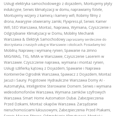
Usługi elektryka samochodowego z dojazdem
,
Montujemy płyty
indukcyjne
Serwis klimatyzacji w domu
naprawiamy fotele
,
,
,
Montujemy wizjery z kamerą i kamery wifi
Robimy filmy z
,
drona
Awaryjnie otwieramy zamki
Flyxpress.pl
Serwis Kamer
,
,
,
Wifi
SEO Warszawa
Montaż, Naprawa, Wymiana, Czyszczenie i
,
,
Odgrzybianie Klimatyzacji w Domu
Mobilny Mechanik
,
Warszawa & Elektryk Samochodowy
zapraszamy serdecznie do
skorzystania z naszych usług w Warszawie i okolicach. Posiadamy też
Mobilną Naprawę i wymianę rynien
Spawanie na zimno
,
MIG/MAG, TIG, MMA w Warszawie
Czyszczenie Laserem w
,
Warszawie
Czyszczenie naprawa, wymiana i montaż rynien
.
,
Usługi szlifierką kątową z Dojazdem
Spawanie i Naprawa
,
Kontenerów
Ogrodnik Warszawa
Spawacz z Dojazdem
Montaż
,
,
Jacuzi i Sauny
Pogotowie Hydrauliczne Warszawa
Domy AI -
.
Automatyka, Inteligentne Sterowanie Domem
Serwis i wymiana
.
wideodomofonów Warszawa
Wymiana zamków szyfrowych
,
Warszawa
Smart Home Automation Dubai
Zabezpieczenia
.
.
Przed Dzikami
Montaż okapów Warszawa
Zarządzanie
,
.
nieruchomościami luksusowymi
Zabezpieczenia Przed Ptakami
,
,
Serwis Maszyn Fitness
Odgrzybianie Klimatyzacji
Montaż i