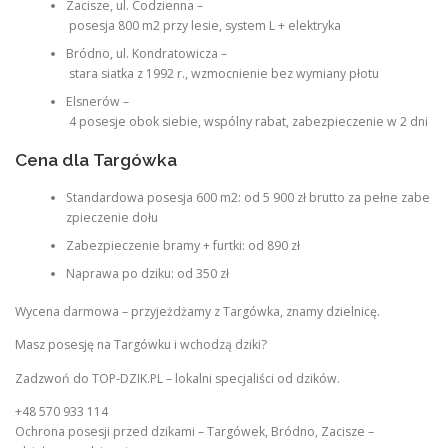
Zacisze, ul. Codzienna –
posesja 800 m2 przy lesie, system L + elektryka
Bródno, ul. Kondratowicza –
stara siatka z 1992 r., wzmocnienie bez wymiany płotu
Elsnerów –
4 posesje obok siebie, wspólny rabat, zabezpieczenie w 2 dni
Cena dla Targówka
Standardowa posesja 600 m2: od 5 900 zł brutto za pełne zabe
zpieczenie dołu
Zabezpieczenie bramy + furtki: od 890 zł
Naprawa po dziku: od 350 zł
Wycena darmowa – przyjeżdżamy z Targówka, znamy dzielnicę.
Masz posesję na Targówku i wchodzą dziki?
Zadzwoń do TOP-DZIK.PL – lokalni specjaliści od dzików.
+48 570 933 114
Ochrona posesji przed dzikami – Targówek, Bródno, Zacisze –