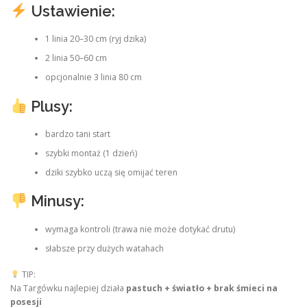
Ustawienie:
1 linia 20–30 cm (ryj dzika)
2 linia 50–60 cm
opcjonalnie 3 linia 80 cm
Plusy:
bardzo tani start
szybki montaż (1 dzień)
dziki szybko uczą się omijać teren
Minusy:
wymaga kontroli (trawa nie może dotykać drutu)
słabsze przy dużych watahach
TIP:
Na Targówku najlepiej działa
pastuch + światło + brak śmieci na
posesji