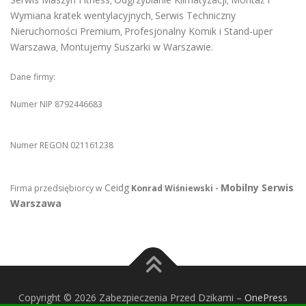
,
,
Wymiana kratek wentylacyjnych
Serwis Techniczny
,
Nieruchomości Premium
Profesjonalny Komik i Stand-uper
,
Warszawa
Montujemy Suszarki w Warszawie
,
.
Dane firmy:
Numer NIP 8792446683
Numer REGON 021161238
Ceidg
Mobilny Serwis
Firma przedsiębiorcy w
Konrad Wiśniewski -
Warszawa
Copyright © 2026 Zabezpieczenia Przed Dzikami
–
OnePress