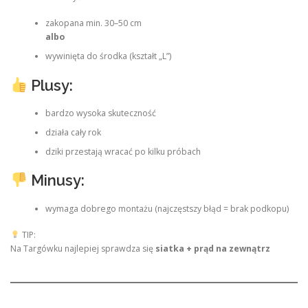
zakopana min. 30–50 cm
albo
wywinięta do środka (kształt „L”)
Plusy:
bardzo wysoka skuteczność
działa cały rok
dziki przestają wracać po kilku próbach
Minusy:
wymaga dobrego montażu (najczęstszy błąd = brak podkopu)
TIP:
Na Targówku najlepiej sprawdza się
siatka + prąd na zewnątrz