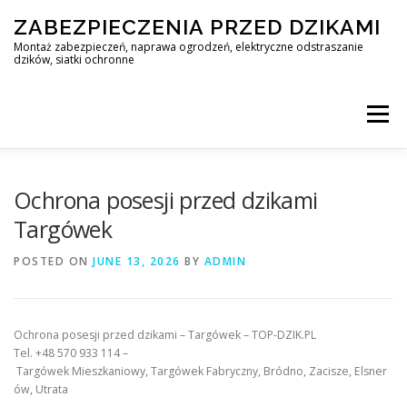
Skip
ZABEZPIECZENIA PRZED DZIKAMI
to
content
Montaż zabezpieczeń, naprawa ogrodzeń, elektryczne odstraszanie
dzików, siatki ochronne
Menu
STOP DZIK
Ochrona posesji przed dzikami
Targówek
PROFESJONALNA OCHRONA PRZED DZIKAMI • WARSZAWA +
POSTED ON
JUNE 13, 2026
BY
ADMIN
ZABEZPIECZENIA PRZED DZIKAMI
BLOG
Ochrona posesji przed dzikami – Targówek – TOP-DZIK.PL
Tel. +48 570 933 114 –
Targówek Mieszkaniowy, Targówek Fabryczny, Bródno, Zacisze, Elsner
KONTAKT
ów, Utrata