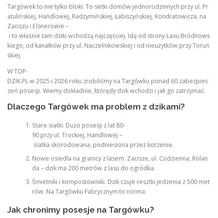
Targówek to nie tylko bloki. To setki domów jednorodzinnych przy ul. Pr
atulińskiej, Handlowej, Radzymińskiej, Łabiszyńskiej, Kondratowicza, na
Zaciszu i Elsnerowie –
i to właśnie tam dziki wchodzą najczęściej. Idą od strony Lasu Bródnows
kiego, od kanałków przy ul. Naczelnikowskiej i od nieużytków przy Toruń
skiej.
W TOP-
DZIK.PL w 2025 i 2026 roku zrobiliśmy na Targówku ponad 60 zabezpiec
zeń posesji. Wiemy dokładnie, którędy dzik wchodzi i jak go zatrzymać.
Dlaczego Targówek ma problem z dzikami?
Stare siatki. Dużo posesji z lat 80-
90 przy ul. Trockiej, Handlowej –
siatka skorodowana, podniesiona przez korzenie.
Nowe osiedla na granicy z lasem. Zacisze, ul. Codzienna, Rolan
da – dzik ma 200 metrów z lasu do ogródka.
Śmietniki i kompostowniki. Dzik czuje resztki jedzenia z 500 met
rów. Na Targówku Fabrycznym to norma.
Jak chronimy posesje na Targówku?