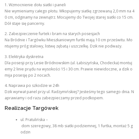
1. Wzmocnienie dołu siatki i paneli
Nie wymieniamy całego płotu. Wkopujemy siatkę zgrzewaną 2,0 mm na 4
0 cm, odginamy na zewnątrz. Mocujemy do Twojej starej siatki co 15 cm.
Dół staje się pancerny.
2. Zabezpieczenie furtek i bram na starych posesjach
Na Bródnie i Targówku Mieszkaniowym furtki mają 10 cm prześwitu. Mo
ntujemy próg stalowy, listwę zębatą i uszczelkę. Dzik nie podważy.
3. Elektryka dyskretna
Dla posesji przy Lesie Bródnowskim (ul. Łabiszyńska, Chodecka) montuj
emy 2 linie prądu na wysokości 15 i 30 cm. Prawie niewidoczne, a dzik o
mija posesję po 2 nocach.
4. Naprawa po szkodzie w 24h
Dzik wyrwał panel przy ul. Radzymińskiej? Jesteśmy tego samego dnia. N
aprawiamy i od razu zabezpieczamy przed podkopem.
Realizacje Targówek
ul. Pratulińska –
dom szeregowy, 38 mb siatki podziemnej, 1 furtka, montaż 5 g
odzin