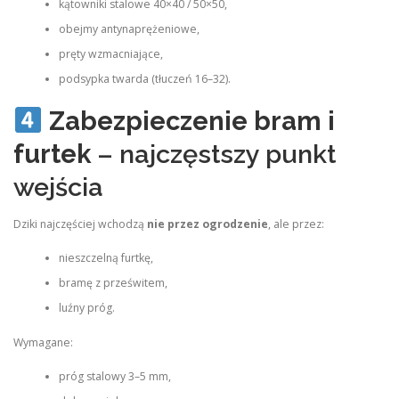
kątowniki stalowe 40×40 / 50×50,
obejmy antynaprężeniowe,
pręty wzmacniające,
podsypka twarda (tłuczeń 16–32).
Zabezpieczenie bram i
furtek
– najczęstszy punkt
wejścia
Dziki najczęściej wchodzą
nie przez ogrodzenie
, ale przez:
nieszczelną furtkę,
bramę z prześwitem,
luźny próg.
Wymagane:
próg stalowy 3–5 mm,