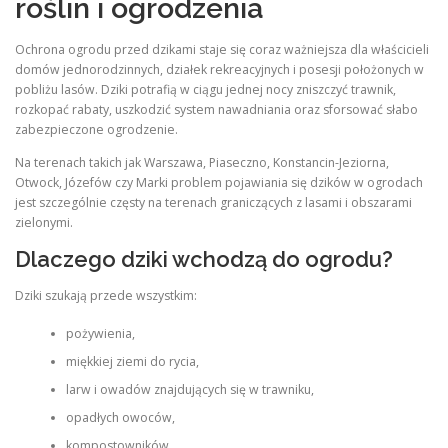
roślin i ogrodzenia
Ochrona ogrodu przed dzikami staje się coraz ważniejsza dla właścicieli
domów jednorodzinnych, działek rekreacyjnych i posesji położonych w
pobliżu lasów. Dziki potrafią w ciągu jednej nocy zniszczyć trawnik,
rozkopać rabaty, uszkodzić system nawadniania oraz sforsować słabo
zabezpieczone ogrodzenie.
Na terenach takich jak Warszawa, Piaseczno, Konstancin-Jeziorna,
Otwock, Józefów czy Marki problem pojawiania się dzików w ogrodach
jest szczególnie częsty na terenach graniczących z lasami i obszarami
zielonymi.
Dlaczego dziki wchodzą do ogrodu?
Dziki szukają przede wszystkim:
pożywienia,
miękkiej ziemi do rycia,
larw i owadów znajdujących się w trawniku,
opadłych owoców,
kompostowników,