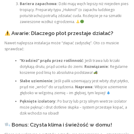
Bariera zapachowa:
Dziki mają węch lepszy niż niejeden pies
tropiący. Preparaty typu „Hukinol” (o zapachu ludzkiego
potu/strachu) potrafią zdziałać cuda. Rozlejcie je na szmatki
zawieszone wzdłuż ogrodzenia.
Awarie: Dlaczego płot przestaje działać?
Nawet najlepsza instalacja może “złapać zadyszkę”. Oto co musicie
sprawdzać:
“Kradzież” prądu przez roślinność:
Jeśli trawa lub krzaki
dotykają drutu, prąd ucieka do ziemi.
Rozwiązanie:
Regularne
koszenie pod linią to absolutna podstawa!
Słabe uziemienie:
Jeśli palik uziemiający jest wbity zbyt płytko,
prąd nie „wróci” do urządzenia.
Naprawa:
Wbijcie uziemienie
głęboko w wilgotną ziemię – im głębiej, tym lepiej!
Pęknięte izolatory:
Po burzy lub przy silnym wietrze izolator
może pęknąć i drut dotknie słupka – system przestaje kopać, a
dzik wchodzi na obiad!
Bonus: Czysta klima i świeżość w domu!