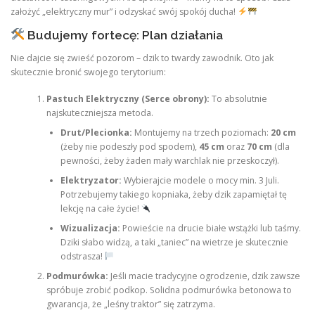
założyć „elektryczny mur” i odzyskać swój spokój ducha!
Budujemy fortecę: Plan działania
Nie dajcie się zwieść pozorom – dzik to twardy zawodnik. Oto jak
skutecznie bronić swojego terytorium:
Pastuch Elektryczny (Serce obrony):
To absolutnie
najskuteczniejsza metoda.
Drut/Plecionka:
Montujemy na trzech poziomach:
20 cm
(żeby nie podeszły pod spodem),
45 cm
oraz
70 cm
(dla
pewności, żeby żaden mały warchlak nie przeskoczył).
Elektryzator:
Wybierajcie modele o mocy min. 3 Juli.
Potrzebujemy takiego kopniaka, żeby dzik zapamiętał tę
lekcję na całe życie!
Wizualizacja:
Powieście na drucie białe wstążki lub taśmy.
Dziki słabo widzą, a taki „taniec” na wietrze je skutecznie
odstrasza!
Podmurówka:
Jeśli macie tradycyjne ogrodzenie, dzik zawsze
spróbuje zrobić podkop. Solidna podmurówka betonowa to
gwarancja, że „leśny traktor” się zatrzyma.