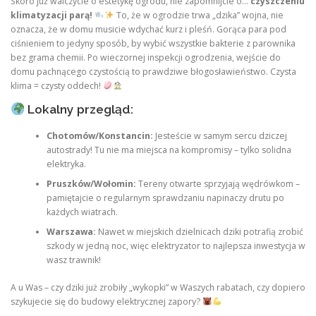
Skoro już walczycie o estetykę ogrodu, nie zapomnijcie o…
czyszczeniu
klimatyzacji parą!
To, że w ogrodzie trwa „dzika” wojna, nie
oznacza, że w domu musicie wdychać kurz i pleśń. Gorąca para pod
ciśnieniem to jedyny sposób, by wybić wszystkie bakterie z parownika
bez grama chemii. Po wieczornej inspekcji ogrodzenia, wejście do
domu pachnącego czystością to prawdziwe błogosławieństwo. Czysta
klima = czysty oddech!
Lokalny przegląd:
Chotomów/Konstancin:
Jesteście w samym sercu dziczej
autostrady! Tu nie ma miejsca na kompromisy – tylko solidna
elektryka.
Pruszków/Wołomin:
Tereny otwarte sprzyjają wędrówkom –
pamiętajcie o regularnym sprawdzaniu napinaczy drutu po
każdych wiatrach.
Warszawa:
Nawet w miejskich dzielnicach dziki potrafią zrobić
szkody w jedną noc, więc elektryzator to najlepsza inwestycja w
wasz trawnik!
A u Was – czy dziki już zrobiły „wykopki” w Waszych rabatach, czy dopiero
szykujecie się do budowy elektrycznej zapory?