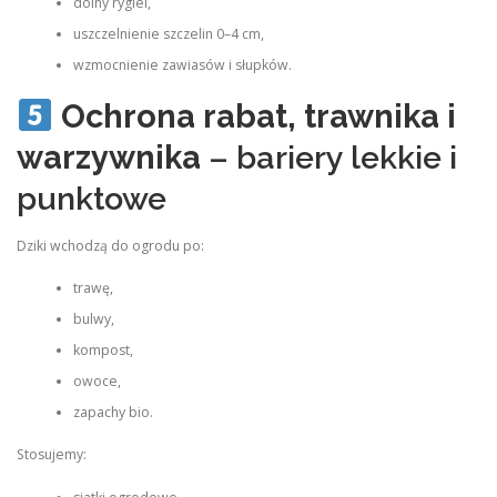
dolny rygiel,
uszczelnienie szczelin 0–4 cm,
wzmocnienie zawiasów i słupków.
Ochrona rabat, trawnika i
warzywnika
– bariery lekkie i
punktowe
Dziki wchodzą do ogrodu po:
trawę,
bulwy,
kompost,
owoce,
zapachy bio.
Stosujemy: