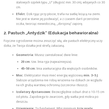
stalowych szpilek typu „U” (długość min. 30 cm), wbijanych co 30
cm.
Efekt:
Dzik ryjąc przy płocie, trafia na siatkę leżącą na ziemi.
Nie jest w stanie jej podważyć, a z czasem darń przerośnie
oczka, tworząc niewidoczną, „zbrojoną” zaporę.
2. Pastuch „Antydzik” (Edukacja behawioralna)
Fizyczne ogrodzenie można zniszczyć siłą, ale pastuch elektryczny uczy
dzika, że Twoja działka jest strefą zakazaną.
Geometria:
Musisz zainstalować dwie linie:
20 cm:
tzw. linia ryja (najważniejsza).
45–50 cm:
linia asekuracyjna dla większych osobników.
Moc:
Elektryzator musi mieć energię wyjściową
min. 3–5 J
.
Słabsze urządzenia nie robią wrażenia na dzikach ze względu
na ich grubą warstwę ochronną (szczecina i tłuszcz).
Izolatory dystansowe:
Bezwzględnie odsuń drut o 10–15 cm
od płotu. Zapobiega to zwarciom, gdy siatka jest mokra po
deszczu.
Uziemienie:
To fundament. Wbij minimum
trzy pręty