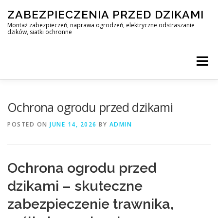
Skip
ZABEZPIECZENIA PRZED DZIKAMI
to
content
Montaż zabezpieczeń, naprawa ogrodzeń, elektryczne odstraszanie
dzików, siatki ochronne
Menu
STOP DZIK
Ochrona ogrodu przed dzikami
POSTED ON
JUNE 14, 2026
BY
ADMIN
PROFESJONALNA OCHRONA PRZED DZIKAMI • WARSZAWA +
Ochrona ogrodu przed
ZABEZPIECZENIA PRZED DZIKAMI
BLOG
dzikami – skuteczne
zabezpieczenie trawnika,
KONTAKT