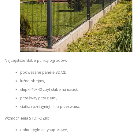
Najczęstsze słabe punkty ogrodów:
podważane panele 3D/2D,
luźne obejmy,
słupki 40×40 zbyt słabe na nacisk,
prześwity przy ziemi,
siatka rozciągnięta lub przerwana.
Wzmocnienia STOP‑DZIK:
dolne rygle antynaporowe,