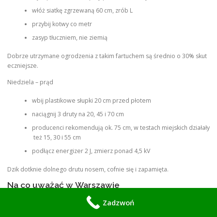
włóż siatkę zgrzewaną 60 cm, zrób L
przybij kotwy co metr
zasyp tłuczniem, nie ziemią
Dobrze utrzymane ogrodzenia z takim fartuchem są średnio o 30% skut
eczniejsze.
Niedziela – prąd
wbij plastikowe słupki 20 cm przed płotem
naciągnij 3 druty na 20, 45 i 70 cm
producenci rekomendują ok. 75 cm, w testach miejskich działały
też 15, 30 i 55 cm
podłącz energizer 2 J, zmierz ponad 4,5 kV
Dzik dotknie dolnego drutu nosem, cofnie się i zapamięta.
Na co uważać w Warszawie
Zadzwoń
nie stawiaj pastucha na panelu, Straż Miejska każe zdjąć bo robi
zwarcie