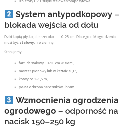
izolatory UV + słupki stalowe/kompozytowe.
System antypodkopowy
–
blokada wejścia od dołu
Dziki kopią płytko, ale szeroko — 10–25 cm. Dlatego dół ogrodzenia
musi być
stalowy
, nie ziemny.
Stosujemy:
fartuch stalowy 30–50 cm w ziemi,
montaż pionowy lub w kształcie „L”,
kotwy co 1–1,5 m,
pełna ochrona narożników i bram.
Wzmocnienia ogrodzenia
ogrodowego
– odporność na
nacisk 150–250 kg