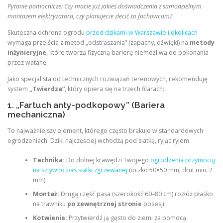
Pytanie pomocnicze: Czy macie już jakieś doświadczenia z samodzielnym
montażem elektryzatora, czy planujecie zlecić to fachowcom?
Skuteczna ochrona ogrodu
przed dzikami w Warszawie i okolicach
wymaga przejścia z metod „odstraszania” (zapachy, dźwięki) na
metody
inżynieryjne
, które tworzą fizyczną barierę niemożliwą do pokonania
przez watahę.
Jako specjalista od technicznych rozwiązań terenowych, rekomenduję
system
„Twierdza”
, który opiera się na trzech filarach:
1. „Fartuch anty-podkopowy” (Bariera
mechaniczna)
To najważniejszy element, którego często brakuje w standardowych
ogrodzeniach. Dziki najczęściej wchodzą pod siatką, ryjąc ryjem.
Technika:
Do dolnej krawędzi Twojego
ogrodzenia przymocuj
na sztywno pas siatki zgrzewanej
(oczko 50×50 mm, drut min. 2
mm).
Montaż:
Drugą część pasa (szerokość 60–80 cm) rozłóż płasko
na trawniku
po zewnętrznej stronie
posesji.
Kotwienie:
Przytwierdź ją gęsto do ziemi za pomocą