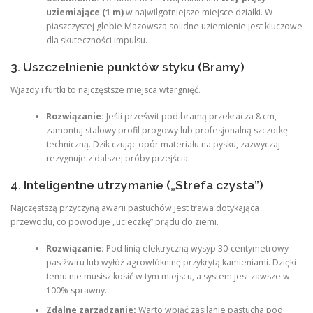
uziemiające (1 m)
w najwilgotniejsze miejsce działki. W
piaszczystej glebie Mazowsza solidne uziemienie jest kluczowe
dla skuteczności impulsu.
3. Uszczelnienie punktów styku (Bramy)
Wjazdy i furtki to najczęstsze miejsca wtargnięć.
Rozwiązanie:
Jeśli prześwit pod bramą przekracza 8 cm,
zamontuj stalowy profil progowy lub profesjonalną szczotkę
techniczną. Dzik czując opór materiału na pysku, zazwyczaj
rezygnuje z dalszej próby przejścia.
4. Inteligentne utrzymanie („Strefa czysta”)
Najczęstszą przyczyną awarii pastuchów jest trawa dotykająca
przewodu, co powoduje „ucieczkę” prądu do ziemi.
Rozwiązanie:
Pod linią elektryczną wysyp 30-centymetrowy
pas żwiru lub wyłóż agrowłókninę przykrytą kamieniami. Dzięki
temu nie musisz kosić w tym miejscu, a system jest zawsze w
100% sprawny.
Zdalne zarządzanie:
Warto wpiąć zasilanie pastucha pod