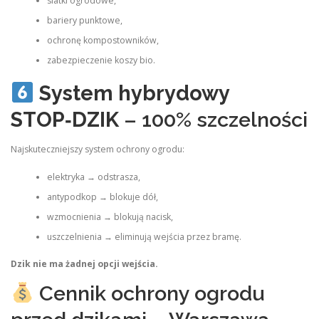
siatki ogrodowe,
bariery punktowe,
ochronę kompostowników,
zabezpieczenie koszy bio.
System hybrydowy
STOP‑DZIK
– 100% szczelności
Najskuteczniejszy system ochrony ogrodu:
elektryka → odstrasza,
antypodkop → blokuje dół,
wzmocnienia → blokują nacisk,
uszczelnienia → eliminują wejścia przez bramę.
Dzik nie ma żadnej opcji wejścia.
Cennik ochrony ogrodu