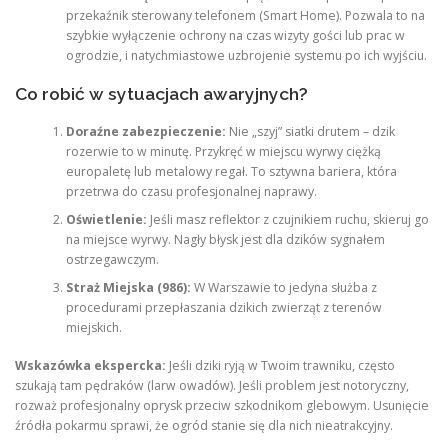
przekaźnik sterowany telefonem (Smart Home). Pozwala to na
szybkie wyłączenie ochrony na czas wizyty gości lub prac w
ogrodzie, i natychmiastowe uzbrojenie systemu po ich wyjściu.
Co robić w sytuacjach awaryjnych?
Doraźne zabezpieczenie:
Nie „szyj” siatki drutem – dzik
rozerwie to w minutę. Przykręć w miejscu wyrwy ciężką
europaletę lub metalowy regał. To sztywna bariera, która
przetrwa do czasu profesjonalnej naprawy.
Oświetlenie:
Jeśli masz reflektor z czujnikiem ruchu, skieruj go
na miejsce wyrwy. Nagły błysk jest dla dzików sygnałem
ostrzegawczym.
Straż Miejska (986):
W Warszawie to jedyna służba z
procedurami przepłaszania dzikich zwierząt z terenów
miejskich.
Wskazówka ekspercka:
Jeśli dziki ryją w Twoim trawniku, często
szukają tam pędraków (larw owadów). Jeśli problem jest notoryczny,
rozważ profesjonalny oprysk przeciw szkodnikom glebowym. Usunięcie
źródła pokarmu sprawi, że ogród stanie się dla nich nieatrakcyjny.