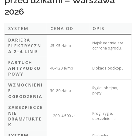
przed dzikami – Warszawa
2026
SYSTEM
CENA OD
OPIS
BARIERA
Najskuteczniejsza
ELEKTRYCZN
45–95 zł/mb
ochrona ogrodu.
A 2–4 LINIE
FARTUCH
ANTYPODKO
40–120 zł/mb
Blokada podkopu.
POWY
WZMOCNIENI
Rygle, obejmy,
E
30–80 zł/mb
pręty.
OGRODZENIA
ZABEZPIECZE
NIE
Progi, rygle,
1 200–4 500 zł
BRAM/FURTE
uszczelnienia.
K
SYSTEM
Elektryka +