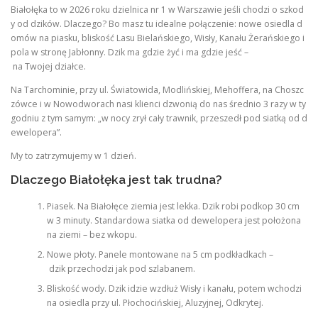
Białołęka to w 2026 roku dzielnica nr 1 w Warszawie jeśli chodzi o szkod
y od dzików. Dlaczego? Bo masz tu idealne połączenie: nowe osiedla d
omów na piasku, bliskość Lasu Bielańskiego, Wisły, Kanału Żerańskiego i
pola w stronę Jabłonny. Dzik ma gdzie żyć i ma gdzie jeść –
na Twojej działce.
Na Tarchominie, przy ul. Światowida, Modlińskiej, Mehoffera, na Choszc
zówce i w Nowodworach nasi klienci dzwonią do nas średnio 3 razy w ty
godniu z tym samym: „w nocy zrył cały trawnik, przeszedł pod siatką od d
ewelopera”.
My to zatrzymujemy w 1 dzień.
Dlaczego Białołęka jest tak trudna?
Piasek. Na Białołęce ziemia jest lekka. Dzik robi podkop 30 cm
w 3 minuty. Standardowa siatka od dewelopera jest położona
na ziemi – bez wkopu.
Nowe płoty. Panele montowane na 5 cm podkładkach –
dzik przechodzi jak pod szlabanem.
Bliskość wody. Dzik idzie wzdłuż Wisły i kanału, potem wchodzi
na osiedla przy ul. Płochocińskiej, Aluzyjnej, Odkrytej.