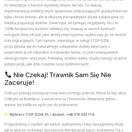
to inwestycja o bardzo wysokiej stopie zwrotu. Co więcej,
implementacja elektrycznych systemów odstraszających (pastuchów) nie
tylko chroni mienie, ale w dłuższej perspektywie działa edukacyjnie na
lokalną populację dzików. Zwierzęta, otrzymując negatywny, lecz w
100% bezpieczny bodziec elektryczny, mapują w swoich bystrych
mózgach dany obszar jako strefę nieprzyjazną i wykluczają go ze swoich
tras migracyjnych. Tym samym, inwestując w usługi STOP-DZIK,
przyczyniasz się do naturalnego odsuwania dzikiej zwierzyny z
powrotem w ich naturalne środowisko leśne, co jest rozwiązaniem
ekologicznym i etycznym. Pamiętaj, solidna siatka, mądry naciąg i prąd to
jedyny język, jaki dzik rozumie na przedmieściach!
Nie Czekaj! Trawnik Sam Się Nie
Zaceruje!
Dziki już planują dzisiejszą trasę wieczornego patrolu. Może to być ulica
Odkryta na Białołęce, a może uroczy Chotomów. Nieważne gdzie –
ważne, by trafiły na opór nie do pokonania!
Wybierz TOP-DZIK.PL i dzwoń: +48 570 933 114
Przyjedziemy z ciężkim sprzętem, wykopiemy rowy, naciągniemy druty
jak w gitarze rockowej, wyczyścimy klimatyzację parą i zostawimy Cię z