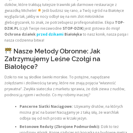
dzików, które traktują tutejsze trawniki jak darmowe restauracje z
gwiazdką Michelin!
Jeśli budzisz się rano, a Twój ogród na Białołęce
wygląda tak, jakby w nocy odbył się na nim zlot miłośników
glebogryzarek, to znak, że potrzebujesz profesjonalistów. Ekipa
TOP-
DZIK.PL
(czyli Twoje niezawodne
STOP-DZIK
) jest gotowa do misji!
Ochrona działek
przed dzikami
Białołęka
to nasz konik, nasza pasja i
nasza codzienna bitwa!
Nasze Metody Obronne: Jak
Zatrzymujemy Leśne Czołgi na
Białołęce?
Dziki to nie są słodkie świnki morskie. To potężne, napędzane
żołędziami i złośliwością tarany, które nie znają pojęcia “własność
prywatna”. Zwykła siateczka z marketu sprawia, że dzik ziewa z nudów,
podnosi ją ryjem i wchodzi. Co my robimy inaczej?
Pancerne Siatki Naciągowe:
Używamy drutów, na których
można grać na basie! Naciągamy je z taką siłą, że warchlak
odbija się od nich prosto w krzaki jeżyn.
Betonowe Reduty (Zbrojone Podmurówki):
Dzik to też
urodzony górnik. Kopie szybciej niż koparka na budowie metra.