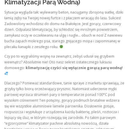
Klimatyzacji Parą Wodną)
Sytuacja wygląda tak: wylewamy beton, naciągamy zbrojoną siatkę, dziki
łamią zęby na Twojej nowej furtce i z płaczem wracają do lasu. Sukces!
Zadowolony wchodzisz do domu na Białołęce. Jest gorący, czerwcowy
dzień. Odpalasz klimatyzację, by schłodzić się mroźnym powietrzem,
zamykasz oczy w oczekiwaniu na ulgę i nagle… obuch w nos! Z nawiewu
bucha zapach mokrego psa, starego gnijącego mopa i zapomnianej w
plecaku kanapki z zeszłego roku.
Czy po to wygraliśmy wojnę na zewnątrz, żebyś udusił się grzybem
wewnątrz? Absolutnie nie! Oto nasz sekret ostatecznego luksusu
domowego:
klimatyzację czyści się wyłącznie gorącą parą wodną!
Dlaczego? Ponieważ standardowe, tanie spraye z marketu sprawiają, że
grzyby tylko biorą orzeźwiający prysznic. Natomiast uderzenie myjki
parowej wyrzuca strumień pary o temperaturze ponad 100°C pod
wysokim ciśnieniem! Ten potężny, gorący podmuch brutalnie wdziera
się we wszystkie aluminiowe lamele parownika. Dosłownie gotuje,
rozpuszcza i wypłukuje z urządzenia każdą bakterię, pleśń, roztocza i
lepiący się śluz, w którym rozwijają się zarodniki. Po takim parowym
“egzorcyzmie” klimatyzator pachnie absolutną nowością, działa