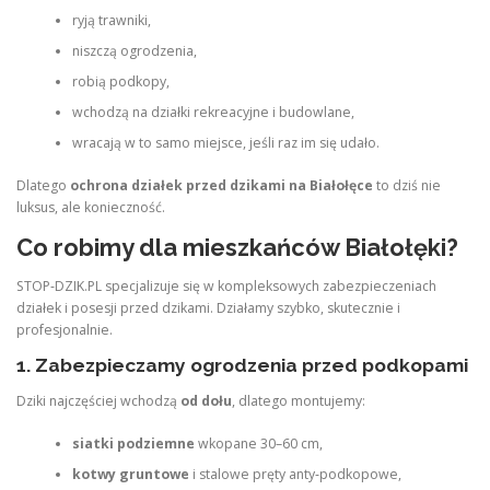
ryją trawniki,
niszczą ogrodzenia,
robią podkopy,
wchodzą na działki rekreacyjne i budowlane,
wracają w to samo miejsce, jeśli raz im się udało.
Dlatego
ochrona działek przed dzikami na Białołęce
to dziś nie
luksus, ale konieczność.
Co robimy dla mieszkańców Białołęki?
STOP‑DZIK.PL specjalizuje się w kompleksowych zabezpieczeniach
działek i posesji przed dzikami. Działamy szybko, skutecznie i
profesjonalnie.
1. Zabezpieczamy ogrodzenia przed podkopami
Dziki najczęściej wchodzą
od dołu
, dlatego montujemy:
siatki podziemne
wkopane 30–60 cm,
kotwy gruntowe
i stalowe pręty anty‑podkopowe,