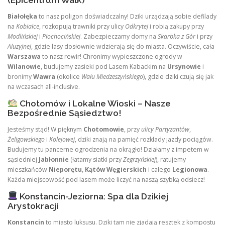
Białołęka
to nasz poligon doświadczalny! Dziki urządzają sobie defilady
na
Kobiałce
, rozkopują trawniki przy ulicy
Odkrytej
i robią zakupy przy
Modlińskiej
i
Płochocińskiej
. Zabezpieczamy domy na
Skarbka z Gór
i przy
Aluzyjnej
, gdzie lasy dosłownie wdzierają się do miasta. Oczywiście, cała
Warszawa
to nasz rewir! Chronimy wypieszczone ogrody w
Wilanowie
, budujemy zasieki pod Lasem Kabackim na
Ursynowie
i
bronimy
Wawra
(okolice
Wału Miedzeszyńskiego
), gdzie dziki czują się jak
na wczasach all-inclusive.
Chotomów i Lokalne Wioski – Nasze
Bezpośrednie Sąsiedztwo!
Jesteśmy stąd! W pięknym
Chotomowie
, przy
ulicy Partyzantów
,
Żeligowskiego
i
Kolejowej
, dziki znają na pamięć rozkłady jazdy pociągów.
Budujemy tu pancerne ogrodzenia na okrągło! Działamy z impetem w
sąsiedniej
Jabłonnie
(łatamy siatki przy
Zegrzyńskiej
), ratujemy
mieszkańców
Nieporętu
,
Kątów Węgierskich
i całego
Legionowa
.
Każda miejscowość pod lasem może liczyć na naszą szybką odsiecz!
Konstancin-Jeziorna: Spa dla Dzikiej
Arystokracji
Konstancin
to miasto luksusu. Dziki tam nie zjadają resztek z kompostu