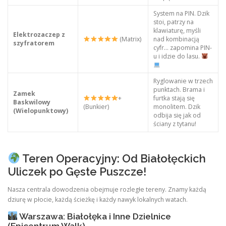
System na PIN. Dzik
stoi, patrzy na
klawiaturę, myśli
Elektrozaczep z
(Matrix)
nad kombinacją
szyfratorem
cyfr… zapomina PIN-
u i idzie do lasu.
Ryglowanie w trzech
punktach. Brama i
Zamek
+
furtka stają się
Baskwilowy
(Bunkier)
monolitem. Dzik
(Wielopunktowy)
odbija się jak od
ściany z tytanu!
Teren Operacyjny: Od Białołęckich
Uliczek po Gęste Puszcze!
Nasza centrala dowodzenia obejmuje rozległe tereny. Znamy każdą
dziurę w płocie, każdą ścieżkę i każdy nawyk lokalnych watach.
Warszawa: Białołęka i Inne Dzielnice
(Epicentrum Walk)