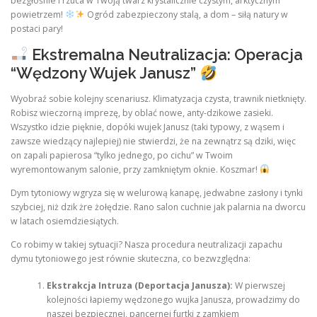
bezgłośnie i rzuca w Twoją twarz krystalicznie czystym, arktycznym
powietrzem!
Ogród zabezpieczony stalą, a dom – siłą natury w
postaci pary!
Ekstremalna Neutralizacja: Operacja
“Wędzony Wujek Janusz”
Wyobraź sobie kolejny scenariusz. Klimatyzacja czysta, trawnik nietknięty.
Robisz wieczorną imprezę, by oblać nowe, anty-dzikowe zasieki.
Wszystko idzie pięknie, dopóki wujek Janusz (taki typowy, z wąsem i
zawsze wiedzący najlepiej) nie stwierdzi, że na zewnątrz są dziki, więc
on zapali papierosa “tylko jednego, po cichu” w Twoim
wyremontowanym salonie, przy zamkniętym oknie. Koszmar!
Dym tytoniowy wgryza się w welurową kanapę, jedwabne zasłony i tynki
szybciej, niż dzik żre żołędzie. Rano salon cuchnie jak palarnia na dworcu
w latach osiemdziesiątych.
Co robimy w takiej sytuacji? Nasza procedura neutralizacji zapachu
dymu tytoniowego jest równie skuteczna, co bezwzględna:
Ekstrakcja Intruza (Deportacja Janusza):
W pierwszej
kolejności łapiemy wędzonego wujka Janusza, prowadzimy do
naszej bezpiecznej, pancernej furtki z zamkiem