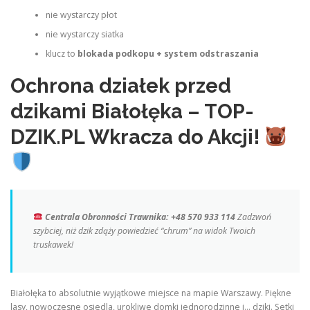
nie wystarczy płot
nie wystarczy siatka
klucz to
blokada podkopu + system odstraszania
Ochrona działek przed
dzikami Białołęka – TOP-
DZIK.PL Wkracza do Akcji!
Centrala Obronności Trawnika: +48 570 933 114
Zadzwoń
szybciej, niż dzik zdąży powiedzieć “chrum” na widok Twoich
truskawek!
Białołęka to absolutnie wyjątkowe miejsce na mapie Warszawy. Piękne
lasy, nowoczesne osiedla, urokliwe domki jednorodzinne i… dziki. Setki