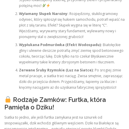
potężną moc!
Wyłamany Słupek Narożny:
Rozpędzony, stukilogramowy
odyniec, który spłoszył się hukiem samochodu, potrafi wpaść na
płot z siłą taranu. Efekt? Słupek wygina się w literę “C”.
Wjeżdżamy, wyrywamy stary fundament, wylewamy nowy i
pionujemy stal o zwiększonej grubości!
Wypłukana Podmurówka (Efekt Wodospadu):
Białołęckie
gliny i ulewne deszcze potrafią zmyć ziemię spod betonowego
cokołu, tworząc lukę. Dzik tylko na to czeka! Błyskawicznie
wypełniamy takie kratery zbrojonym betonem i tłuczniem.
Zerwane Śruby Rzymskie (Luz na Siatce):
Po srogiej zimie
metal pracuje, a siatka traci naciąg. Zwisa smętnie, zapraszając
dziki do przejścia dołem. Przyjeżdżamy, łapiemy za klucze i
kręcimy naciągami aż do uzyskania fabrycznej sprężystości!
Rodzaje Zamków: Furtka, która
Pamięta o Dziku!
Siatka to jedno, ale jeśli furtka zamykana jest na sznurek od
snopowiązałki, dzik wchodzi głównym wejściem. Dziki na Białołęce są
niesamowicie inteligentne – potrafią otwierać proste klamki! Dobór