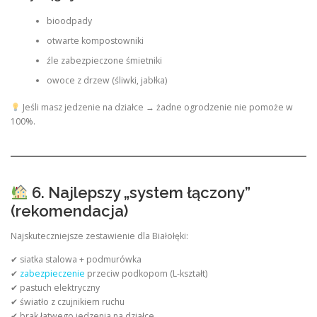
bioodpady
otwarte kompostowniki
źle zabezpieczone śmietniki
owoce z drzew (śliwki, jabłka)
Jeśli masz jedzenie na działce → żadne ogrodzenie nie pomoże w
100%.
6. Najlepszy „system łączony”
(rekomendacja)
Najskuteczniejsze zestawienie dla Białołęki:
✔ siatka stalowa + podmurówka
✔
zabezpieczenie
przeciw podkopom (L-kształt)
✔ pastuch elektryczny
✔ światło z czujnikiem ruchu
✔ brak łatwego jedzenia na działce