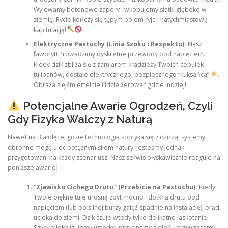
Wylewamy betonowe zapory i wkopujemy siatki głęboko w
ziemię. Rycie kończy się tępym bólem ryja i natychmiastową
kapitulacją!
Elektryczne Pastuchy (Linia Szoku i Respektu):
Nasz
faworyt! Prowadzimy dyskretne przewody pod napięciem.
Kiedy dzik zbliża się z zamiarem kradzieży Twoich cebulek
tulipanów, dostaje elektrycznego, bezpiecznego “kuksańca”
.
Obraża się śmiertelnie i idzie żerować gdzie indziej!
Potencjalne Awarie Ogrodzeń, Czyli
Gdy Fizyka Walczy z Naturą
Nawet na Białołęce, gdzie technologia spotyka się z dziczą, systemy
obronne mogą ulec potężnym siłom natury. Jesteśmy jednak
przygotowani na każdy scenariusz! Nasz serwis błyskawicznie reaguje na
poniższe awarie:
“Zjawisko Cichego Drutu” (Przebicie na Pastuchu):
Kiedy
Twoje piękne tuje urosną zbyt mocno i dotkną drutu pod
napięciem (lub po silnej burzy gałąź spadnie na instalację), prąd
ucieka do ziemi. Dzik czuje wtedy tylko delikatne łaskotanie.
Szybko lokalizujemy usterkę, przycinamy zieleń i przywracamy