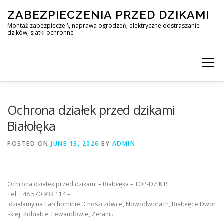
Skip
ZABEZPIECZENIA PRZED DZIKAMI
to
content
Montaż zabezpieczeń, naprawa ogrodzeń, elektryczne odstraszanie
dzików, siatki ochronne
Menu
STOP DZIK
Ochrona działek przed dzikami
Białołęka
PROFESJONALNA OCHRONA PRZED DZIKAMI • WARSZAWA +
POSTED ON
JUNE 13, 2026
BY
ADMIN
ZABEZPIECZENIA PRZED DZIKAMI
BLOG
Ochrona działek przed dzikami – Białołęka – TOP-DZIK.PL
Tel. +48 570 933 114 –
działamy na Tarchominie, Choszczówce, Nowodworach, Białołęce Dwor
KONTAKT
skiej, Kobiałce, Lewandowie, Żeraniu