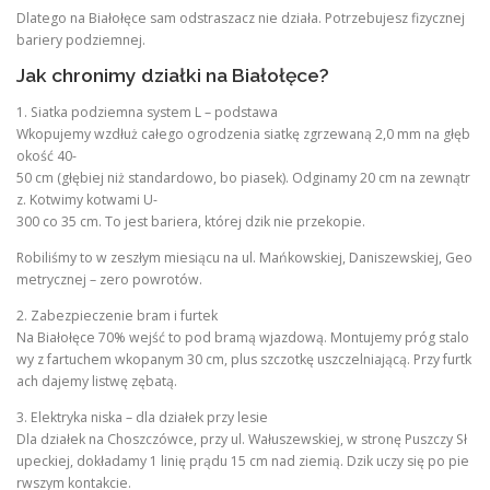
Dlatego na Białołęce sam odstraszacz nie działa. Potrzebujesz fizycznej
bariery podziemnej.
Jak chronimy działki na Białołęce?
1. Siatka podziemna system L – podstawa
Wkopujemy wzdłuż całego ogrodzenia siatkę zgrzewaną 2,0 mm na głęb
okość 40-
50 cm (głębiej niż standardowo, bo piasek). Odginamy 20 cm na zewnątr
z. Kotwimy kotwami U-
300 co 35 cm. To jest bariera, której dzik nie przekopie.
Robiliśmy to w zeszłym miesiącu na ul. Mańkowskiej, Daniszewskiej, Geo
metrycznej – zero powrotów.
2. Zabezpieczenie bram i furtek
Na Białołęce 70% wejść to pod bramą wjazdową. Montujemy próg stalo
wy z fartuchem wkopanym 30 cm, plus szczotkę uszczelniającą. Przy furtk
ach dajemy listwę zębatą.
3. Elektryka niska – dla działek przy lesie
Dla działek na Choszczówce, przy ul. Wałuszewskiej, w stronę Puszczy Sł
upeckiej, dokładamy 1 linię prądu 15 cm nad ziemią. Dzik uczy się po pie
rwszym kontakcie.