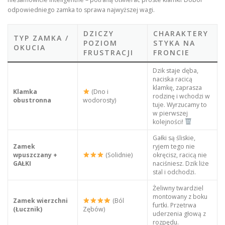
odpowiedniego zamka to sprawa najwyższej wagi.
DZICZY
CHARAKTERY
TYP ZAMKA /
POZIOM
STYKA NA
OKUCIA
FRUSTRACJI
FRONCIE
Dzik staje dęba,
naciska racicą
klamkę, zaprasza
Klamka
(Dno i
rodzinę i wchodzi w
obustronna
wodorosty)
tuje. Wyrzucamy to
w pierwszej
kolejności!
Gałki są śliskie,
Zamek
ryjem tego nie
wpuszczany +
(Solidnie)
okręcisz, racicą nie
GAŁKI
naciśniesz. Dzik liże
stal i odchodzi.
Żeliwny twardziel
montowany z boku
Zamek wierzchni
(Ból
furtki. Przetrwa
(Łucznik)
Zębów)
uderzenia głową z
rozpędu.