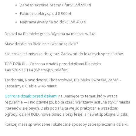
Zabezpieczenie bramy + furtki: od 950 zł
Pakiet z elektryką: od 8 900 zł
Naprawa awaryjna po dziku: od 400 zł
Dojazd na Białołękę gratis. Wycena na miejscu w 24h.
Masz działkę na Białołęce i wchodzą dziki?
Nie czekaj aż zniszczą drugi raz. Zadzwoń do lokalnych specjalistów.
TOP-DZIK.PL – Ochrona działek przed dzikami Białołęka
+48 570 933 114 (WhatsApp, telefon)
Tarchomin, Nowodwory, Choszczówka, Białołęka Dworska, Żerań –
jesteśmy u Ciebie w 45 minut.
Ochrona działki przed dzikami
na Białołęce to temat, który wraca
regularnie — i nic dziwnego, bo ta część Warszawy jest „na styku” miasta
i terenów zielonych. Dziki potrafią tu wejść praktycznie wszędzie:
ogrody, działki ROD, nowe osiedla przy lesie, a nawet spokojne uliczki.
Poniżej masz sprawdzone i skuteczne sposoby zabezpieczenia działki.