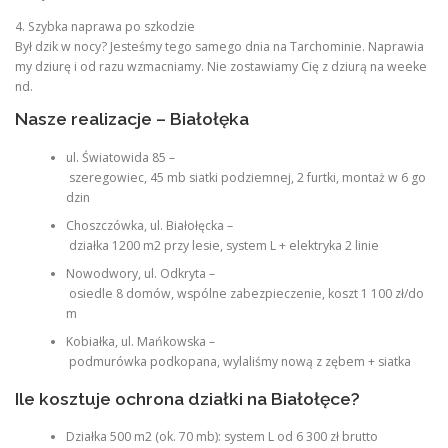
4. Szybka naprawa po szkodzie
Był dzik w nocy? Jesteśmy tego samego dnia na Tarchominie. Naprawia
my dziurę i od razu wzmacniamy. Nie zostawiamy Cię z dziurą na weeke
nd.
Nasze realizacje – Białołęka
ul. Światowida 85 –
szeregowiec, 45 mb siatki podziemnej, 2 furtki, montaż w 6 go
dzin
Choszczówka, ul. Białołęcka –
działka 1200 m2 przy lesie, system L + elektryka 2 linie
Nowodwory, ul. Odkryta –
osiedle 8 domów, wspólne zabezpieczenie, koszt 1 100 zł/do
m
Kobiałka, ul. Mańkowska –
podmurówka podkopana, wylaliśmy nową z zębem + siatka
Ile kosztuje ochrona działki na Białołęce?
Działka 500 m2 (ok. 70 mb): system L od 6 300 zł brutto