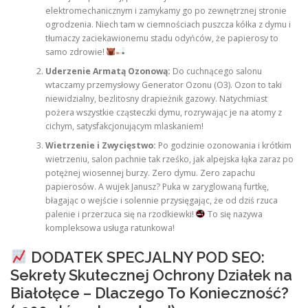
elektromechanicznym i zamykamy go po zewnętrznej stronie
ogrodzenia. Niech tam w ciemnościach puszcza kółka z dymu i
tłumaczy zaciekawionemu stadu odyńców, że papierosy to
samo zdrowie!
Uderzenie Armatą Ozonową:
Do cuchnącego salonu
wtaczamy przemysłowy Generator Ozonu (O3). Ozon to taki
niewidzialny, bezlitosny drapieżnik gazowy. Natychmiast
pożera wszystkie cząsteczki dymu, rozrywając je na atomy z
cichym, satysfakcjonującym mlaskaniem!
Wietrzenie i Zwycięstwo:
Po godzinie ozonowania i krótkim
wietrzeniu, salon pachnie tak rześko, jak alpejska łąka zaraz po
potężnej wiosennej burzy. Zero dymu. Zero zapachu
papierosów. A wujek Janusz? Puka w zaryglowaną furtkę,
błagając o wejście i solennie przysięgając, że od dziś rzuca
palenie i przerzuca się na rzodkiewki!
To się nazywa
kompleksowa usługa ratunkowa!
DODATEK SPECJALNY POD SEO:
Sekrety Skutecznej Ochrony Działek na
Białołęce – Dlaczego To Konieczność?