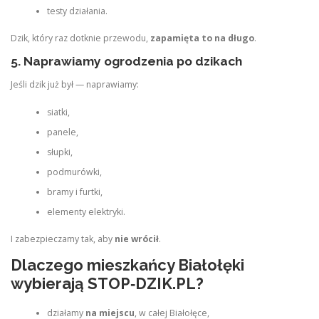
testy działania.
Dzik, który raz dotknie przewodu,
zapamięta to na długo
.
5. Naprawiamy ogrodzenia po dzikach
Jeśli dzik już był — naprawiamy:
siatki,
panele,
słupki,
podmurówki,
bramy i furtki,
elementy elektryki.
I zabezpieczamy tak, aby
nie wrócił
.
Dlaczego mieszkańcy Białołęki
wybierają STOP‑DZIK.PL?
działamy
na miejscu
, w całej Białołęce,