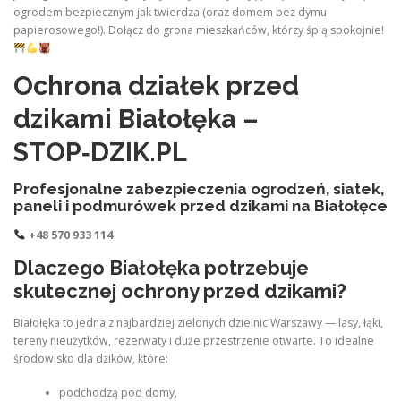
ogrodem bezpiecznym jak twierdza (oraz domem bez dymu
papierosowego!). Dołącz do grona mieszkańców, którzy śpią spokojnie!
Ochrona działek przed
dzikami Białołęka –
STOP‑DZIK.PL
Profesjonalne zabezpieczenia ogrodzeń, siatek,
paneli i podmurówek przed dzikami na Białołęce
+48 570 933 114
Dlaczego Białołęka potrzebuje
skutecznej ochrony przed dzikami?
Białołęka to jedna z najbardziej zielonych dzielnic Warszawy — lasy, łąki,
tereny nieużytków, rezerwaty i duże przestrzenie otwarte. To idealne
środowisko dla dzików, które:
podchodzą pod domy,