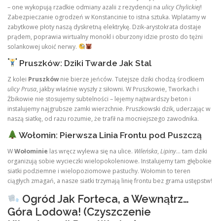
– one wykopują rzadkie odmiany azalii z rezydencji na
ulicy Chylickiej
!
Zabezpieczanie ogrodzeń w Konstancinie to istna sztuka. Wplatamy w
zabytkowe płoty naszą dyskretną elektrykę. Dzik-arystokrata dostaje
prądem, poprawia wirtualny monokl i oburzony idzie prosto do tężni
solankowej ukoić nerwy.
Pruszków: Dziki Twarde Jak Stal
Z kolei
Pruszków
nie bierze jeńców. Tutejsze dziki chodzą środkiem
ulicy Prusa
, jakby właśnie wyszły z siłowni. W Pruszkowie, Tworkach i
Żbikowie nie stosujemy subtelności – lejemy najtwardszy beton i
instalujemy najgrubsze zamki wierzchnie. Pruszkowski dzik, uderzając w
naszą siatkę, od razu rozumie, że trafił na mocniejszego zawodnika.
Wołomin: Pierwsza Linia Frontu pod Puszczą
W
Wołominie
las wręcz wylewa się na ulice.
Wileńska
,
Lipiny
… tam dziki
organizują sobie wycieczki wielopokoleniowe. Instalujemy tam głębokie
siatki podziemne i wielopoziomowe pastuchy. Wołomin to teren
ciągłych zmagań, a nasze siatki trzymają linię frontu bez grama ustępstw!
Ogród Jak Forteca, a Wewnątrz…
Góra Lodowa! (Czyszczenie