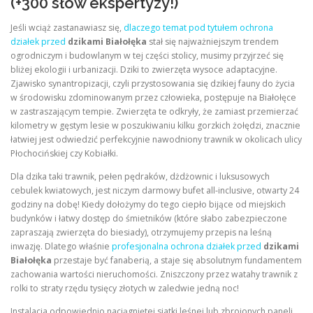
(+300 słów ekspertyzy!)
Jeśli wciąż zastanawiasz się,
dlaczego temat pod tytułem ochrona
działek przed
dzikami Białołęka
stał się najważniejszym trendem
ogrodniczym i budowlanym w tej części stolicy, musimy przyjrzeć się
bliżej ekologii i urbanizacji. Dziki to zwierzęta wysoce adaptacyjne.
Zjawisko synantropizacji, czyli przystosowania się dzikiej fauny do życia
w środowisku zdominowanym przez człowieka, postępuje na Białołęce
w zastraszającym tempie. Zwierzęta te odkryły, że zamiast przemierzać
kilometry w gęstym lesie w poszukiwaniu kilku gorzkich żołędzi, znacznie
łatwiej jest odwiedzić perfekcyjnie nawodniony trawnik w okolicach ulicy
Płochocińskiej czy Kobiałki.
Dla dzika taki trawnik, pełen pędraków, dżdżownic i luksusowych
cebulek kwiatowych, jest niczym darmowy bufet all-inclusive, otwarty 24
godziny na dobę! Kiedy dołożymy do tego ciepło bijące od miejskich
budynków i łatwy dostęp do śmietników (które słabo zabezpieczone
zapraszają zwierzęta do biesiady), otrzymujemy przepis na leśną
inwazję. Dlatego właśnie
profesjonalna ochrona działek przed
dzikami
Białołęka
przestaje być fanaberią, a staje się absolutnym fundamentem
zachowania wartości nieruchomości. Zniszczony przez watahy trawnik z
rolki to straty rzędu tysięcy złotych w zaledwie jedną noc!
Instalacja odpowiednio naciągniętej siatki leśnej lub zbrojonych paneli