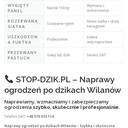
WYGIĘTY
Wymiana +
Nacisk 150 kg
PANEL
wzmocnienia
ROZERWANA
Nowa siatka + druty
Szarpanie ryjem
SIATKA
naciągowe
USZKODZON
Listwa
Podważenie
A FURTKA
anty‑naporowa
PRZERWANY
Gałąź lub dzik
Serwis 24/7
PASTUCH
STOP‑DZIK.PL – Naprawy
ogrodzeń po dzikach Wilanów
Naprawiamy, wzmacniamy i zabezpieczamy
ogrodzenia
szybko, skutecznie i profesjonalnie
.
Telefon 24/7:
+48 570 933 114
Naprawy ogrodzeń po dzikach Wilanów – Szybka i skuteczna