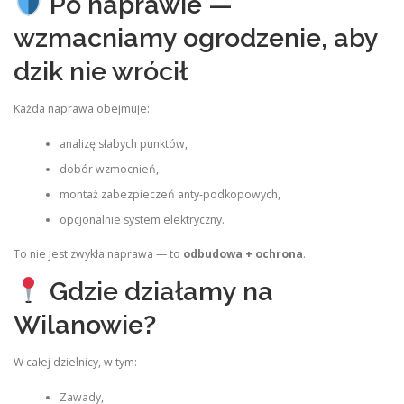
Po naprawie —
wzmacniamy ogrodzenie, aby
dzik nie wrócił
Każda naprawa obejmuje:
analizę słabych punktów,
dobór wzmocnień,
montaż zabezpieczeń anty‑podkopowych,
opcjonalnie system elektryczny.
To nie jest zwykła naprawa — to
odbudowa + ochrona
.
Gdzie działamy na
Wilanowie?
W całej dzielnicy, w tym:
Zawady,