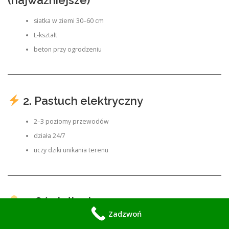
(najważniejsze)
siatka w ziemi 30–60 cm
L-kształt
beton przy ogrodzeniu
2. Pastuch elektryczny
2–3 poziomy przewodów
działa 24/7
uczy dziki unikania terenu
3. Oświetlenie
Zadzwoń
lampy z czujnikiem ruchu