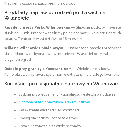
Pracujemy czysto i z szacunkiem dla ogrodu.
Przykłady napraw ogrodzeń po dzikach na
Wilanowie
Rezydencja przy Parku Wilanowskim
— Głębokie podkopy i wygięte
słupki na 90 mb. Przeprowadziliśmy pełną naprawę + kołnierz + pastuch
solarny. Efekt: brak wizyt dzików od 18 miesięcy.
Willa na Wilanowie Południowym
— Uszkodzone panele i przerwana
siatka. Naprawa + hybrydowe wzmocnienie. Właściciel odzyskał
elegancki ogród.
Osiedle przy granicy z Konstancinem
— Wielokrotne szkody.
Kompleksowa naprawa z systemem elektrycznym dla całego kwartału.
Korzyści z profesjonalnej naprawy na Wilanowie
Szybkie przywrócenie funkcjonalności i estetyki ogrodzenia.
Ochrona przed ponownymi atakami dzików
.
Zwiększenie wartości nieruchomości.
Spokój dla rodziny i ochrona ogrodu.
Trwałe rozwiązania na wiele sezonów.