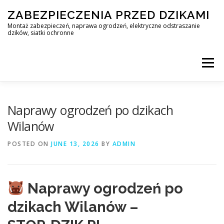
Skip
ZABEZPIECZENIA PRZED DZIKAMI
to
content
Montaż zabezpieczeń, naprawa ogrodzeń, elektryczne odstraszanie
dzików, siatki ochronne
Menu
STOP DZIK
Naprawy ogrodzeń po dzikach
Wilanów
PROFESJONALNA OCHRONA PRZED DZIKAMI • WARSZAWA +
POSTED ON
JUNE 13, 2026
BY
ADMIN
ZABEZPIECZENIA PRZED DZIKAMI
BLOG
Naprawy ogrodzeń po
dzikach Wilanów –
KONTAKT