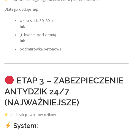
Dlatego dodaje się:
wkop siatki 30–60 cm
lub
„L-kształt” pod ziemią
lub
podmurówkę betonową
ETAP 3 – ZABEZPIECZENIE
ANTYDZIK 24/7
(NAJWAŻNIEJSZE)
cel: brak powrotów dzików
System: