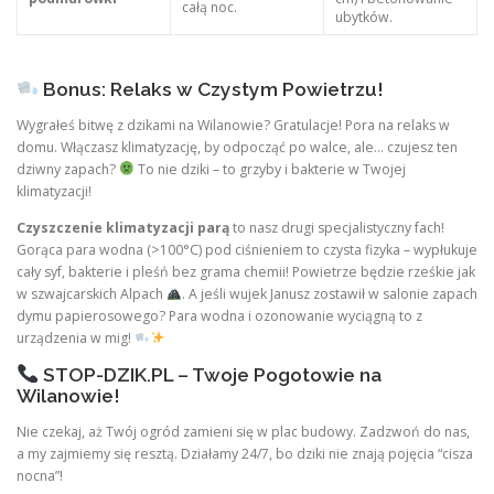
całą noc.
ubytków.
Bonus: Relaks w Czystym Powietrzu!
Wygrałeś bitwę z dzikami na Wilanowie? Gratulacje! Pora na relaks w
domu. Włączasz klimatyzację, by odpocząć po walce, ale… czujesz ten
dziwny zapach?
To nie dziki – to grzyby i bakterie w Twojej
klimatyzacji!
Czyszczenie klimatyzacji parą
to nasz drugi specjalistyczny fach!
Gorąca para wodna (>100°C) pod ciśnieniem to czysta fizyka – wypłukuje
cały syf, bakterie i pleśń bez grama chemii! Powietrze będzie rześkie jak
w szwajcarskich Alpach
. A jeśli wujek Janusz zostawił w salonie zapach
dymu papierosowego? Para wodna i ozonowanie wyciągną to z
urządzenia w mig!
STOP-DZIK.PL – Twoje Pogotowie na
Wilanowie!
Nie czekaj, aż Twój ogród zamieni się w plac budowy. Zadzwoń do nas,
a my zajmiemy się resztą. Działamy 24/7, bo dziki nie znają pojęcia “cisza
nocna”!