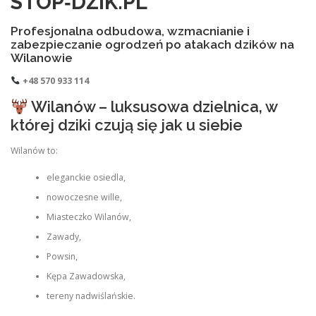
STOP‑DZIK.PL
Profesjonalna odbudowa, wzmacnianie i
zabezpieczanie ogrodzeń po atakach dzików na
Wilanowie
+48 570 933 114
Wilanów – luksusowa dzielnica, w
której dziki czują się jak u siebie
Wilanów to:
eleganckie osiedla,
nowoczesne wille,
Miasteczko Wilanów,
Zawady,
Powsin,
Kępa Zawadowska,
tereny nadwiślańskie.