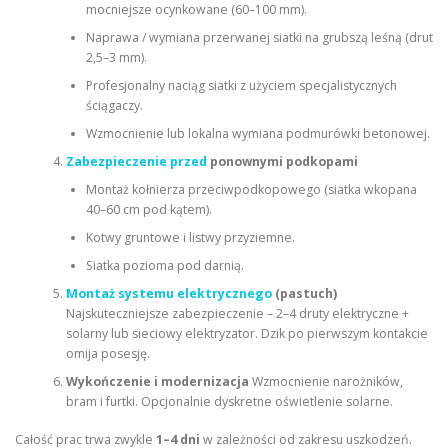
mocniejsze ocynkowane (60–100 mm).
Naprawa / wymiana przerwanej siatki na grubszą leśną (drut
2,5–3 mm).
Profesjonalny naciąg siatki z użyciem specjalistycznych
ściągaczy.
Wzmocnienie lub lokalna wymiana podmurówki betonowej.
Zabezpieczenie przed
ponownymi podkopami
Montaż kołnierza przeciwpodkopowego (siatka wkopana
40–60 cm pod kątem).
Kotwy gruntowe i listwy przyziemne.
Siatka pozioma pod darnią.
Montaż systemu elektrycznego
(pastuch)
Najskuteczniejsze zabezpieczenie – 2–4 druty elektryczne +
solarny lub sieciowy elektryzator. Dzik po pierwszym kontakcie
omija posesję.
Wykończenie i modernizacja
Wzmocnienie narożników,
bram i furtki. Opcjonalnie dyskretne oświetlenie solarne.
Całość prac trwa zwykle
1–4 dni
w zależności od zakresu uszkodzeń.