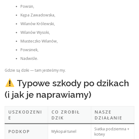
Powsin,
Kępa Zawadowska,
Wilanów Królewski,
Wilanów Wysoki,
Miasteczko Wilanów,
Powsinek,
Nadwiśle.
Gdzie są dziki — tam jesteśmy my.
Typowe szkody po dzikach
(i jak je naprawiamy)
USZKODZENI
CO ZROBIŁ
NASZE
E
DZIK
DZIAŁANIE
Siatka podziemna +
PODKOP
Wykopał tunel
kotwy