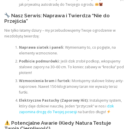
jak prywatną autostradę do Twojego ogrodu.
Nasz Serwis: Naprawa i Twierdza “Nie do
Przejścia”
Nie tylko łatamy dziury – my przebudowujemy Twoje ogrodzenie w
niezdobytą twierdzę:
Naprawa siatek i paneli:
Wymieniamy to, co pogięte, na
elementy wzmocnione.
Podbicie podmurówki:
Jeśli dzik zrobił podkop, wkopujemy
stalowe zapory na 30–60 cm. To koniec zabawy w “krecika” pod
płotem!
Wzmocnienia bram i furtek:
Montujemy stalowe listwy anty-
naporowe. Nawet 150-kilogramowy taran nie wyważy teraz
furtki.
Elektryczne Pastuchy (Zaporowy Hit):
Instalujemy system,
który daje dzikowi nauczkę. Jeden “prztyczek” w nos i
dzik
zapomina drogę do Twojej posesji
na bardzo długo!
Potencjalne Awarie (Kiedy Natura Testuje
Twoją Cierpliwość)