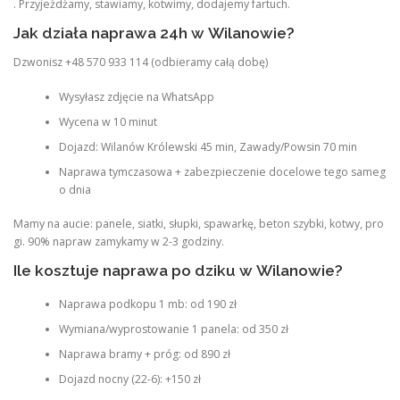
. Przyjeżdżamy, stawiamy, kotwimy, dodajemy fartuch.
Jak działa naprawa 24h w Wilanowie?
Dzwonisz +48 570 933 114 (odbieramy całą dobę)
Wysyłasz zdjęcie na WhatsApp
Wycena w 10 minut
Dojazd: Wilanów Królewski 45 min, Zawady/Powsin 70 min
Naprawa tymczasowa + zabezpieczenie docelowe tego sameg
o dnia
Mamy na aucie: panele, siatki, słupki, spawarkę, beton szybki, kotwy, pro
gi. 90% napraw zamykamy w 2-3 godziny.
Ile kosztuje naprawa po dziku w Wilanowie?
Naprawa podkopu 1 mb: od 190 zł
Wymiana/wyprostowanie 1 panela: od 350 zł
Naprawa bramy + próg: od 890 zł
Dojazd nocny (22-6): +150 zł