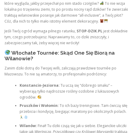
które wygląda, jakby przejechał po nim stado czołgów?
To nie wizja
lokalna po trzęsieniu ziemi, to po prostu nocny rajd dzików! Te zwierzaki
traktują wilanowskie posesje jak darmowe “all-inclusive”, a Twój płot?
Cóż, dla nich to tylko mało istotny element dekoracyjny.
Jeśli Twój ogród wymaga pilnego ratunku,
STOP-DZIK.PL
jest dokładnie
tym, czego potrzebujesz. Naprawiamy to, co dziki zniszczyły, i
zabezpieczamy tak, żeby więcej nie wróciły!
Włochate Tournée: Skąd One Się Biorą na
Wilanowie?
Zanim dziki dotrą do Twojej willi, zaliczają prawdziwe tournée po
Mazowszu. To nie są amatorzy, to profesjonalni podróżnicy:
Konstancin-Jeziorna:
Tu uczą się “dobrego smaku” –
wybierają tylko najdroższe rośliny ozdobne z luksusowych
ogrodów.
Pruszków i Wołomin:
To ich bazy treningowe. Tam ćwiczą siłę
przebicia i kondycję, biegając maratony po okolicznych polach.
Wilanów:
Finał! Tu dziki czują się jak u siebie. Eleganckie uliczki
takie jak
Wiertnicza
,
Przyczółkowa
czy
Królowej Marysieńki
traktują