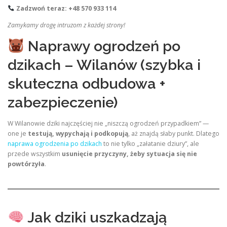
Zadzwoń teraz: +48 570 933 114
Zamykamy drogę intruzom z każdej strony!
Naprawy ogrodzeń po
dzikach – Wilanów (szybka i
skuteczna odbudowa +
zabezpieczenie)
W Wilanowie dziki najczęściej nie „niszczą ogrodzeń przypadkiem” —
one je
testują, wypychają i podkopują
, aż znajdą słaby punkt. Dlatego
naprawa ogrodzenia po dzikach
to nie tylko „załatanie dziury”, ale
przede wszystkim
usunięcie przyczyny, żeby sytuacja się nie
powtórzyła
.
Jak dziki uszkadzają