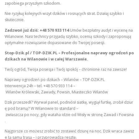
zapobiega przyszłym szkodom.
Nie ryzykuj kolejnych wizyt dzików i rosnących strat. Działaj szybko i
skutecznie.
Zadzwoń już dziś:
+48 570 933 114
Umów bezpłatny audyt i wycenę na
Wilanowie. Nasi technicy przyjadą szybko, ocenią szkody i zaproponują
optymalne rozwiązanie dopasowane do Twojej posesji.
Stop-Dzik.pl / TOP-DZIK.PL – Profesjonalne naprawy ogrodzeń po
dzikach na Wilanowie i w całej Warszawie.
Twój ogród, Twoja posesja i Twój spokój – chronione raz na zawsze!
Naprawy ogrodzeń po dzikach – Wilanów – TOP-DZIK.PL
Interwencja 24h – tel. +48 570 933 114 –
Wilanów Królewski, Zawady, Powsin, Miasteczko Wilanów
Dzik przeszedł? Wyrwał panel, podniósł siatkę, wygiął furtkę, zrobił dziur
ę pod bramą? W Wilanowie to standard –
zwłaszcza po nocy, gdy wataha idzie od Wisły w stronę Zawad i Powsina
.
Najgorsze co możesz zrobić to zostawić dziurę na noc. Dzik wraca zawsz
e tą samą trasą – i przyprowadza resztę.