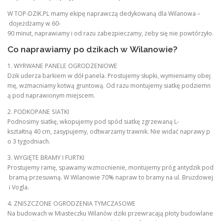
W TOP-DZIK.PL mamy ekipę naprawczą dedykowaną dla Wilanowa –
dojeżdżamy w 60-
90 minut, naprawiamy i od razu zabezpieczamy, żeby się nie powtórzyło.
Co naprawiamy po dzikach w Wilanowie?
1. WYRWANE PANELE OGRODZENIOWE
Dzik uderza barkiem w dół panela. Prostujemy słupki, wymieniamy obej
mę, wzmacniamy kotwą gruntową. Od razu montujemy siatkę podziemn
ą pod naprawionym miejscem.
2. PODKOPANE SIATKI
Podnosimy siatkę, wkopujemy pod spód siatkę zgrzewaną L-
kształtną 40 cm, zasypujemy, odtwarzamy trawnik. Nie widać naprawy p
o 3 tygodniach.
3. WYGIĘTE BRAMY I FURTKI
Prostujemy ramę, spawamy wzmocnienie, montujemy próg antydzik pod
bramą przesuwną. W Wilanowie 70% napraw to bramy na ul. Bruzdowej
i Vogla.
4. ZNISZCZONE OGRODZENIA TYMCZASOWE
Na budowach w Miasteczku Wilanów dziki przewracają płoty budowlane