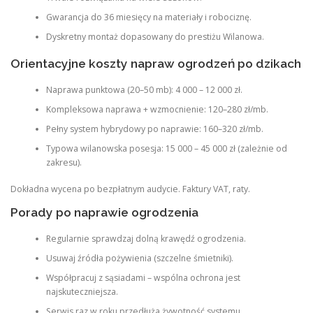
Gwarancja do 36 miesięcy na materiały i robociznę.
Dyskretny montaż dopasowany do prestiżu Wilanowa.
Orientacyjne koszty napraw ogrodzeń po dzikach
Naprawa punktowa (20–50 mb): 4 000 – 12 000 zł.
Kompleksowa naprawa + wzmocnienie: 120–280 zł/mb.
Pełny system hybrydowy po naprawie: 160–320 zł/mb.
Typowa wilanowska posesja: 15 000 – 45 000 zł (zależnie od
zakresu).
Dokładna wycena po bezpłatnym audycie. Faktury VAT, raty.
Porady po naprawie ogrodzenia
Regularnie sprawdzaj dolną krawędź ogrodzenia.
Usuwaj źródła pożywienia (szczelne śmietniki).
Współpracuj z sąsiadami – wspólna ochrona jest
najskuteczniejsza.
Serwis raz w roku przedłuża żywotność systemu.