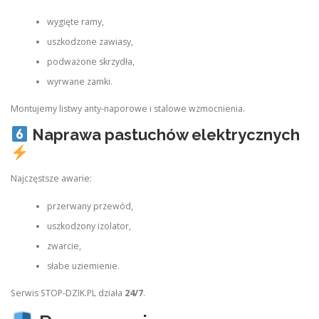
wygięte ramy,
uszkodzone zawiasy,
podważone skrzydła,
wyrwane zamki.
Montujemy listwy anty‑naporowe i stalowe wzmocnienia.
Naprawa pastuchów elektrycznych
Najczęstsze awarie:
przerwany przewód,
uszkodzony izolator,
zwarcie,
słabe uziemienie.
Serwis STOP‑DZIK.PL działa
24/7
.