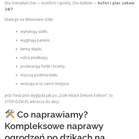
Dla mieszkańców — komfort i spokój. Dla dzików —
bufet i plac zabaw
24/7
.
Dlatego na Wilanowie dziki:
wyrywają siatki,
wyginają panele,
łamią słupki,
robią podkopy,
podważają furtki i bramy,
niszczą podmurówki,
wracają w to samo miejsce.
Jeśli Twój płot wygląda jak po „Dzik‑Attack Deluxe Edition”, to
STOP‑DZIK.PL wkracza do akcji.
Co naprawiamy?
Kompleksowe naprawy
ogrodzeń po dzikach na