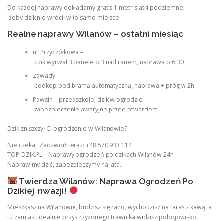
Do każdej naprawy dokładamy gratis 1 metr siatki podziemnej –
żeby dzik nie wrócił w to samo miejsce.
Realne naprawy Wilanów – ostatni miesiąc
ul. Przyczółkowa –
dzik wyrwał 3 panele o 3 nad ranem, naprawa o 6:30
Zawady –
podkop pod bramą automatyczną, naprawa + próg w 2h
Powsin – przedszkole, dzik w ogrodzie –
zabezpieczenie awaryjne przed otwarciem
Dzik zniszczył Ci ogrodzenie w Wilanowie?
Nie czekaj. Zadzwoń teraz: +48 570 933 114
TOP-DZIK.PL – Naprawy ogrodzeń po dzikach Wilanów 24h
Naprawimy dziś, zabezpieczymy na lata.
Twierdza Wilanów: Naprawa Ogrodzeń Po
Dzikiej Inwazji!
Mieszkasz na Wilanowie, budzisz się rano, wychodzisz na taras z kawą, a
tu zamiast idealnie przystrzyżonego trawnika widzisz pobojowisko,