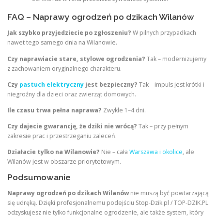
FAQ – Naprawy ogrodzeń po dzikach Wilanów
Jak szybko przyjedziecie po zgłoszeniu?
W pilnych przypadkach
nawet tego samego dnia na Wilanowie.
Czy naprawiacie stare, stylowe ogrodzenia?
Tak – modernizujemy
z zachowaniem oryginalnego charakteru.
Czy
pastuch elektryczny
jest bezpieczny?
Tak – impuls jest krótki i
niegroźny dla dzieci oraz zwierząt domowych.
Ile czasu trwa pełna naprawa?
Zwykle 1–4 dni.
Czy dajecie gwarancję, że dziki nie wrócą?
Tak – przy pełnym
zakresie prac i przestrzeganiu zaleceń.
Działacie tylko na Wilanowie?
Nie – cała
Warszawa i okolice
, ale
Wilanów jest w obszarze priorytetowym.
Podsumowanie
Naprawy ogrodzeń po dzikach Wilanów
nie muszą być powtarzającą
się udręką. Dzięki profesjonalnemu podejściu Stop-Dzik.pl / TOP-DZIK.PL
odzyskujesz nie tylko funkcjonalne ogrodzenie, ale także system, który