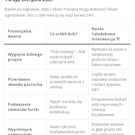
Nawet po naprawie, dziki z okolic Powsina mogą testować Twoje
ogrodzenie. Oto z czym mierzy się nasz serwis 24/7:
Nasza
Potencjalna
Co zrobił dzik?
Całodobowa
Awaria
Interwencja
Wymiana na panel o
“Test czołowy” – dzik
Wygięcie dolnego
zwiększonej
wziął rozpęd i
przęsła
grubości drutu i
uderzył w płot.
listwa naporowa.
Szybki serwis:
Gałąź upadła na
Przerwanie
naprawa izolatorów
przewód (zwarcie z
obwodu pastucha
i restart systemu
ziemią).
24/7.
Dospawanie blokad
“Rycie” od dołu, by
Podważenie
anty-naporowych i
podważyć
zawiasów furtki
zawiasy
konstrukcję.
łożyskowane.
Kotwienie stalowe
Stado ryło pod
Wypchnięcie
w głąb gruntu (60
fundamentem przez
podmurówki
cm) i betonowanie