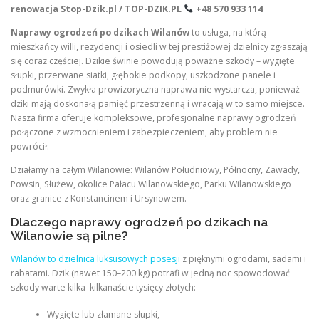
renowacja
Stop-Dzik.pl / TOP-DZIK.PL
+48 570 933 114
Naprawy ogrodzeń po dzikach Wilanów
to usługa, na którą
mieszkańcy willi, rezydencji i osiedli w tej prestiżowej dzielnicy zgłaszają
się coraz częściej. Dzikie świnie powodują poważne szkody – wygięte
słupki, przerwane siatki, głębokie podkopy, uszkodzone panele i
podmurówki. Zwykła prowizoryczna naprawa nie wystarcza, ponieważ
dziki mają doskonałą pamięć przestrzenną i wracają w to samo miejsce.
Nasza firma oferuje kompleksowe, profesjonalne naprawy ogrodzeń
połączone z wzmocnieniem i zabezpieczeniem, aby problem nie
powrócił.
Działamy na całym Wilanowie: Wilanów Południowy, Północny, Zawady,
Powsin, Służew, okolice Pałacu Wilanowskiego, Parku Wilanowskiego
oraz granice z Konstancinem i Ursynowem.
Dlaczego naprawy ogrodzeń po dzikach na
Wilanowie są pilne?
Wilanów to dzielnica luksusowych posesji
z pięknymi ogrodami, sadami i
rabatami. Dzik (nawet 150–200 kg) potrafi w jedną noc spowodować
szkody warte kilka–kilkanaście tysięcy złotych:
Wygięte lub złamane słupki,