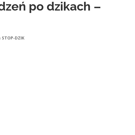
zeń po dzikach –
a STOP‑DZIK