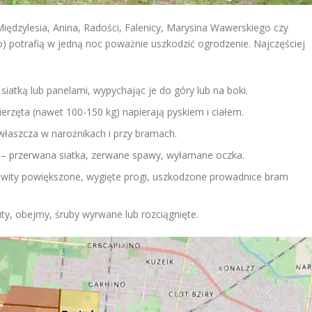
iędzylesia, Anina, Radości, Falenicy, Marysina Wawerskiego czy
go) potrafią w jedną noc poważnie uszkodzić ogrodzenie. Najczęściej
 siatką lub panelami, wypychając je do góry lub na boki.
ierzęta (nawet 100-150 kg) napierają pyskiem i ciałem.
właszcza w narożnikach i przy bramach.
– przerwana siatka, zerwane spawy, wyłamane oczka.
wity powiększone, wygięte progi, uszkodzone prowadnice bram
ty, obejmy, śruby wyrwane lub rozciągnięte.