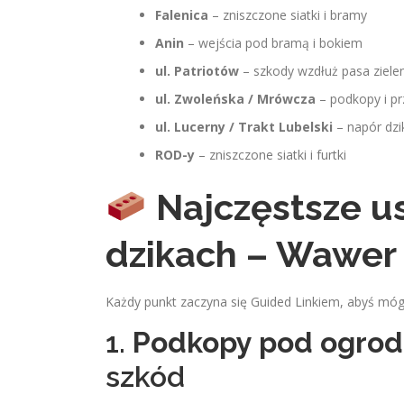
Falenica
– zniszczone siatki i bramy
Anin
– wejścia pod bramą i bokiem
ul. Patriotów
– szkody wzdłuż pasa zielen
ul. Zwoleńska / Mrówcza
– podkopy i pr
ul. Lucerny / Trakt Lubelski
– napór dzi
ROD-y
– zniszczone siatki i furtki
Najczęstsze u
dzikach – Wawer
Każdy punkt zaczyna się Guided Linkiem, abyś móg
1.
Podkopy pod ogro
szkód