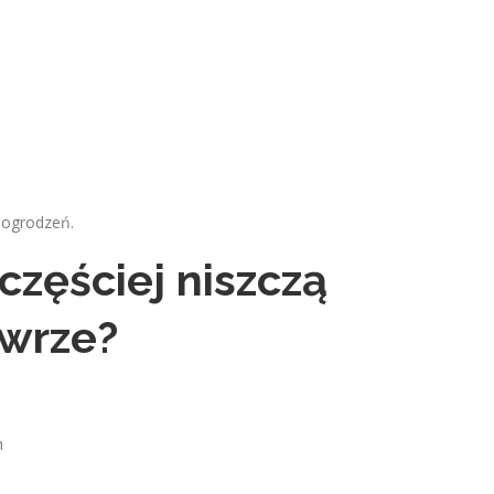
 ogrodzeń.
jczęściej niszczą
wrze?
h