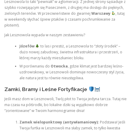
Lesznowola to taki “pewniak” w aglomeracji. Z jednej strony sąsiaduje z
szybko rozwijającym się Piasecznem, z drugiej ma dostęp do pięknych,
zielonych terenów. W przeciwieństwie do gwarnej
Warszawy
, tutaj
w weekendy słychać śpiew ptaków (i czasami pochrumkiwanie za
płotem!).
Jak Lesznowola wypada w naszym zestawieniu?
Józefów
to las i prestiż, a Lesznowola to “złoty środek” –
dużo nowej zabudowy, świetna infrastruktura i przestrzeń, o
której marzy każdy mieszkaniec bloku.
W porównaniu do
Otwocka
, gdzie klimat jest bardziej leśno-
uzdrowiskowy, w Lesznowoli dominuje nowoczesny styl życia,
ale natura jest tu równie nieustępliwa.
Zamki, Bramy i Leśne Fortyfikacje
Jeśli masz dom w Lesznowoli, Twój płot to Twoja jedyna tarcza. Tutaj nie
ma czasu na półśrodki, bo lokalne dziki są wyjątkowo dobrze
“zorientowane” w Twoim harmonogramie dnia!
Zamek wielopunktowy (antywłamaniowy):
Podstawa! Jeśli
Twoja furtka w Lesznowoli ma słaby zamek, to tylko kwestia