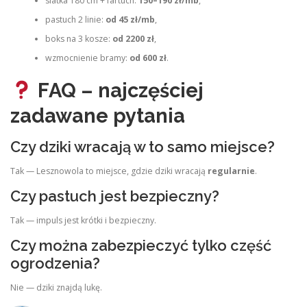
siatka 180 cm + fartuch:
150–190 zł/mb
,
pastuch 2 linie:
od 45 zł/mb
,
boks na 3 kosze:
od 2200 zł
,
wzmocnienie bramy:
od 600 zł
.
FAQ – najczęściej
zadawane pytania
Czy dziki wracają w to samo miejsce?
Tak — Lesznowola to miejsce, gdzie dziki wracają
regularnie
.
Czy pastuch jest bezpieczny?
Tak — impuls jest krótki i bezpieczny.
Czy można zabezpieczyć tylko część
ogrodzenia?
Nie — dziki znajdą lukę.