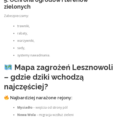
zielonych
Zabezpieczamy:
trawniki,
rabaty,
warzywniki,
sady,
systemy nawadniania.
Mapa zagrożeń Lesznowoli
– gdzie dziki wchodzą
najczęściej?
Najbardziej narażone rejony:
Mysiadło
– wejścia od strony pól
Nowa Wola
– migracja wzdłuż zieleni