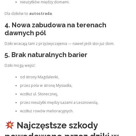
nieużytków między domami.
Dla dzików to
autostrada
.
4. Nowa zabudowa na terenach
dawnych pól
Dziki wracają tam z przyzwyczajenia — nawet jeśli stoi już dom.
5. Brak naturalnych barier
Dziki mogą wejść:
od strony Magdalenki,
przez pola w stronę Mysiadła,
wzdłuż ul. Słonecznej,
przez nieużytki między Łazami a Lesznowolą,
wzdłuż rowów melioracyjnych.
Najczęstsze szkody