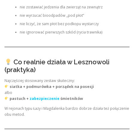
nie zostawiać jedzenia dla zwierząt na zewnątrz
nie wyrzucać bioodpadów „pod płot”
nie liczyć, że sam płot bez podkopu wystarczy
nie ignorować pierwszych szkód (rycia trawnika)
Co realnie działa w Lesznowoli
(praktyka)
Najczęściej stosowany zestaw skuteczny:
siatka + podmurówka + porządek na posesji
albo
pastuch +
zabezpieczenie
śmietników
W rejonach typu Łazy i Magdalenka bardzo dobrze działa też połączenie
obu metod.