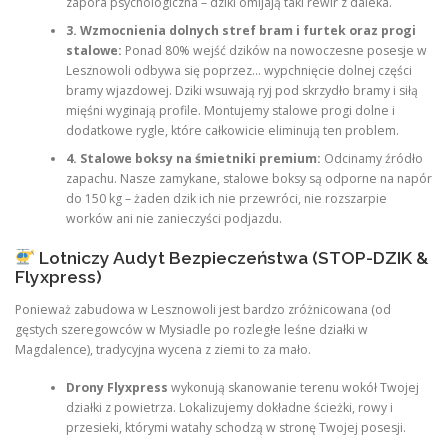
zapora psychologiczna – dziki omijają taki rewir z daleka.
3. Wzmocnienia dolnych stref bram i furtek oraz progi
stalowe:
Ponad 80% wejść dzików na nowoczesne posesje w
Lesznowoli odbywa się poprzez… wypchnięcie dolnej części
bramy wjazdowej. Dziki wsuwają ryj pod skrzydło bramy i siłą
mięśni wyginają profile. Montujemy stalowe progi dolne i
dodatkowe rygle, które całkowicie eliminują ten problem.
4. Stalowe boksy na śmietniki premium:
Odcinamy źródło
zapachu. Nasze zamykane, stalowe boksy są odporne na napór
do 150 kg – żaden dzik ich nie przewróci, nie rozszarpie
worków ani nie zanieczyści podjazdu.
Lotniczy Audyt Bezpieczeństwa (STOP-DZIK &
Flyxpress)
Ponieważ zabudowa w Lesznowoli jest bardzo zróżnicowana (od
gęstych szeregowców w Mysiadle po rozległe leśne działki w
Magdalence), tradycyjna wycena z ziemi to za mało.
Drony Flyxpress
wykonują skanowanie terenu wokół Twojej
działki z powietrza. Lokalizujemy dokładne ścieżki, rowy i
przesieki, którymi watahy schodzą w stronę Twojej posesji.