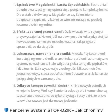
Sąsiedztwo Magdalenki i Lasów Sękocińskich:
Zachodnia i
południowa część gminy opiera się o potężne kompleksy leśne.
Dla watah dzików lasy w Magdalence czy Sękocinie to
bezpieczna sypialnia, z której co wieczór ruszają na podbój
lesznowolskich ogrodów.
Efekt „zabranej przestrzeni”:
Dziki wracają w te rejony z
przyzwyczajenia. Nawet jeśli na dawnym polu kukurydzy stoi już
nowoczesne, zamknięte osiedle, wataha i tak przyjdzie
sprawdzić, co da się zjeść.
Luksusowe, nawadniane trawniki:
Mieszkańcy Lesznowoli
inwestują ogromne środki w architekturę zieleni i automatyczne
systemy nawadniania. Stale wilgotna gleba to raj dla pędraków
i dżdżownic. Dzik wyczuwa je z odległości kilkuset metrów.
Jedna noc wizyty stada potrafi zamienić trawnik wart kilkanaście
tysięcy złotych w zaorane pole.
Odkryte kompostowniki i śmietniki:
Na nowych osiedlach
w rejonie Nowej Woli czy Zamienia odpady bio i komunalne są
często łatwo dostępne, co tylko przyciąga i uczy dziki, że blisko
człowieka zawsze jest darmowe jedzenie.
Pancerny System STOP-DZIK – Jak chronimy