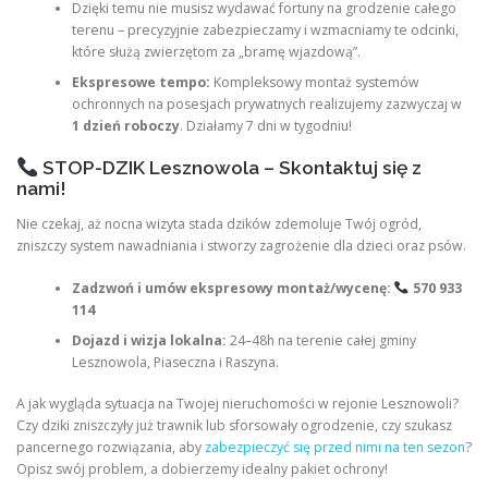
Dzięki temu nie musisz wydawać fortuny na grodzenie całego
terenu – precyzyjnie zabezpieczamy i wzmacniamy te odcinki,
które służą zwierzętom za „bramę wjazdową”.
Ekspresowe tempo:
Kompleksowy montaż systemów
ochronnych na posesjach prywatnych realizujemy zazwyczaj w
1 dzień roboczy
. Działamy 7 dni w tygodniu!
STOP-DZIK Lesznowola – Skontaktuj się z
nami!
Nie czekaj, aż nocna wizyta stada dzików zdemoluje Twój ogród,
zniszczy system nawadniania i stworzy zagrożenie dla dzieci oraz psów.
Zadzwoń i umów ekspresowy montaż/wycenę:
570 933
114
Dojazd i wizja lokalna:
24–48h na terenie całej gminy
Lesznowola, Piaseczna i Raszyna.
A jak wygląda sytuacja na Twojej nieruchomości w rejonie Lesznowoli?
Czy dziki zniszczyły już trawnik lub sforsowały ogrodzenie, czy szukasz
pancernego rozwiązania, aby
zabezpieczyć się przed nimi na ten sezon
?
Opisz swój problem, a dobierzemy idealny pakiet ochrony!