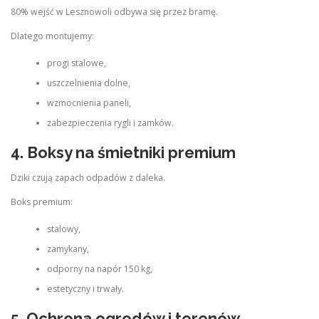
80% wejść w Lesznowoli odbywa się przez bramę.
Dlatego montujemy:
progi stalowe,
uszczelnienia dolne,
wzmocnienia paneli,
zabezpieczenia rygli i zamków.
4.
Boksy na śmietniki premium
Dziki czują zapach odpadów z daleka.
Boks premium:
stalowy,
zamykany,
odporny na napór 150 kg,
estetyczny i trwały.
5.
Ochrona ogrodów i terenów