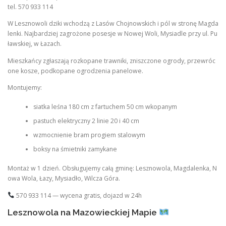
tel. 570 933 114
W Lesznowoli dziki wchodzą z Lasów Chojnowskich i pól w stronę Magda
lenki. Najbardziej zagrożone posesje w Nowej Woli, Mysiadle przy ul. Pu
ławskiej, w Łazach.
Mieszkańcy zgłaszają rozkopane trawniki, zniszczone ogrody, przewróc
one kosze, podkopane ogrodzenia panelowe.
Montujemy:
siatka leśna 180 cm z fartuchem 50 cm wkopanym
pastuch elektryczny 2 linie 20 i 40 cm
wzmocnienie bram progiem stalowym
boksy na śmietniki zamykane
Montaż w 1 dzień. Obsługujemy całą gminę: Lesznowola, Magdalenka, N
owa Wola, Łazy, Mysiadło, Wilcza Góra.
570 933 114 — wycena gratis, dojazd w 24h
Lesznowola na Mazowieckiej Mapie