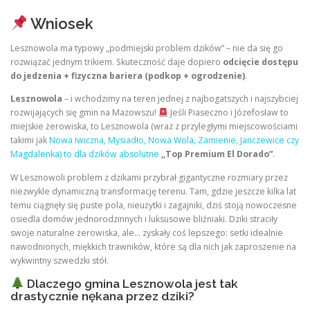
Wniosek
Lesznowola ma typowy „podmiejski problem dzików” – nie da się go
rozwiązać jednym trikiem. Skuteczność daje dopiero
odcięcie dostępu
do jedzenia + fizyczna bariera (podkop + ogrodzenie)
.
Lesznowola
– i wchodzimy na teren jednej z najbogatszych i najszybciej
rozwijających się gmin na Mazowszu!
Jeśli Piaseczno i Józefosław to
miejskie żerowiska, to Lesznowola (wraz z przyległymi miejscowościami
takimi jak
Nowa Iwiczna, Mysiadło, Nowa Wola, Zamienie, Janczewice czy
Magdalenka) to dla dzików absolutne
„Top Premium El Dorado”
.
W Lesznowoli problem z dzikami przybrał gigantyczne rozmiary przez
niezwykle dynamiczną transformację terenu. Tam, gdzie jeszcze kilka lat
temu ciągnęły się puste pola, nieużytki i zagajniki, dziś stoją nowoczesne
osiedla domów jednorodzinnych i luksusowe bliźniaki. Dziki straciły
swoje naturalne żerowiska, ale… zyskały coś lepszego: setki idealnie
nawodnionych, miękkich trawników, które są dla nich jak zaproszenie na
wykwintny szwedzki stół.
Dlaczego gmina Lesznowola jest tak
drastycznie nękana przez dziki?