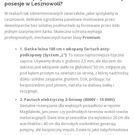
posesje w Lesznowoli?
W realiach tak zdeterminowanych zwierzaków, jakie spotykamy w
Lesznowoli, delikatne ogrodzenia panelowe montowane przez
deweloperów bez solidnej podmurówki są forsowane przez dziki
jednym szarpnięciem karku. Skuteczna ochrona wymaga
profesjonalnych, mechanicznych barier klasy
Premium
:
1. Siatka leśna 180 cm + wkopany fartuch anty-
podkopowy (System „L”):
To nasza najmocniejsza fizyczna
zapora. Używamy drutu o grubości 2,5 mm, ale kluczem do
sukcesu jest wkopanie siatki na głębokość 50 cm, odgięcie jej
pod kątem prostym na zewnątrz (w stronę, z której nadchodzą
dziki) i solidne zasypanie gruntem. Dzik, próbując ryć
bezpośrednio pod płotem, natrafia na stalową siatkę i
rezygnuje.
2. Pastuch elektryczny 2-liniowy (8000V – 10 000V):
Genialne rozwiązanie dla większych posiadłości w rejonie
Magdalenki, Janczewic czy podmokłych terenów wokół rowów
melioracyjnych. Dwie linie przewodów (na wysokości 20 cm dla
warchlaków i 40 cm dla dorosłych osobników) generują
potężny, ale bezpieczny impuls. Działa to jako natychmiastowa