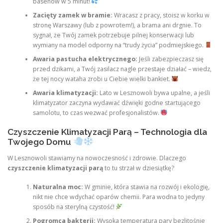
basenów w 5 minut!
Zacięty zamek w bramie:
Wracasz z pracy, stoisz w korku w
stronę Warszawy (lub z powrotem!), a brama ani drgnie. To
sygnał, że Twój zamek potrzebuje pilnej konserwacji lub
wymiany na model odporny na “trudy życia” podmiejskiego.
Awaria pastucha elektrycznego:
Jeśli zabezpieczasz się
przed dzikami, a Twój zasilacz nagle przestaje działać – wiedz,
że tej nocy wataha zrobi u Ciebie wielki bankiet.
Awaria klimatyzacji:
Lato w Lesznowoli bywa upalne, a jeśli
klimatyzator zaczyna wydawać dźwięki godne startującego
samolotu, to czas wezwać profesjonalistów.
Czyszczenie Klimatyzacji Parą – Technologia dla
Twojego Domu
W Lesznowoli stawiamy na nowoczesność i zdrowie. Dlaczego
czyszczenie klimatyzacji parą
to tu strzał w dziesiątkę?
Naturalna moc:
W gminie, która stawia na rozwój i ekologię,
nikt nie chce wdychać oparów chemii. Para wodna to jedyny
sposób na sterylną czystość!
Pogromca bakterii:
Wysoka temperatura pary bezlitośnie