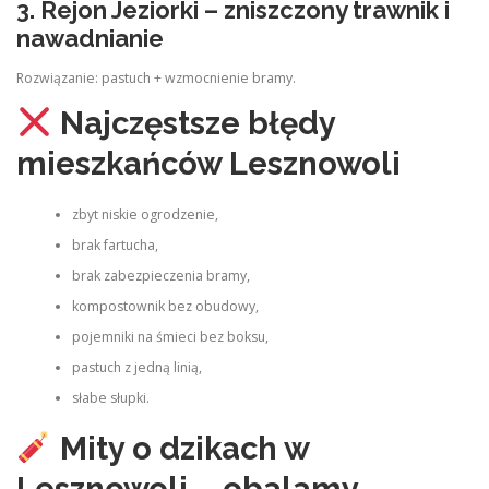
3. Rejon Jeziorki – zniszczony trawnik i
nawadnianie
Rozwiązanie: pastuch + wzmocnienie bramy.
Najczęstsze błędy
mieszkańców Lesznowoli
zbyt niskie ogrodzenie,
brak fartucha,
brak zabezpieczenia bramy,
kompostownik bez obudowy,
pojemniki na śmieci bez boksu,
pastuch z jedną linią,
słabe słupki.
Mity o dzikach w