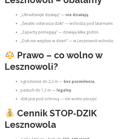
Lesznowoli – obalamy
„Ultradźwięki działają” —
nie działają
.
„Światło odstrasza dziki” — wchodzą pod latarniami.
„Zapachy pomagają” — działają kilka godzin.
„Dzik nie wejdzie w dzień” — w Lesznowoli wchodzi.
Prawo – co wolno w
Lesznowoli?
ogrodzenie do 2,2 m —
bez pozwolenia
,
pastuch do 1,2 m —
legalny
,
dzik jest pod ochroną — nie wolno płoszyć.
Cennik STOP‑DZIK
Lesznowola