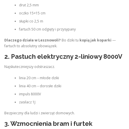
drut 2,5 mm
oczko 15×15 cm
słupki co 2,5 m
fartuch 50 cm odgięty i przysypany
Dlaczego działa w Lesznowoli?
Bo dziki tu
kopią jak koparki
—
fartuch to absolutny obowiązek.
2.
Pastuch elektryczny 2-liniowy 8000V
Najskuteczniejszy odstraszacz.
linia 20 cm – młode dziki
linia 40 cm – dorosłe dziki
impuls 8000V
zasilacz 1J
Bezpieczny dla ludzi i zwierząt domowych.
3.
Wzmocnienia bram i furtek