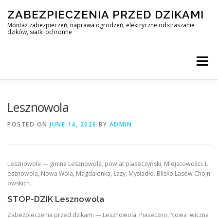
Skip
ZABEZPIECZENIA PRZED DZIKAMI
to
content
Montaż zabezpieczeń, naprawa ogrodzeń, elektryczne odstraszanie
dzików, siatki ochronne
Menu
STOP DZIK
Lesznowola
POSTED ON
JUNE 14, 2026
BY
ADMIN
PROFESJONALNA OCHRONA PRZED DZIKAMI • WARSZAWA +
Lesznowola — gmina Lesznowola, powiat piaseczyński. Miejscowości: L
ZABEZPIECZENIA PRZED DZIKAMI
BLOG
esznowola, Nowa Wola, Magdalenka, Łazy, Mysiadło. Blisko Lasów Chojn
owskich.
STOP-DZIK Lesznowola
KONTAKT
Zabezpieczenia przed dzikami — Lesznowola, Piaseczno, Nowa Iwiczna