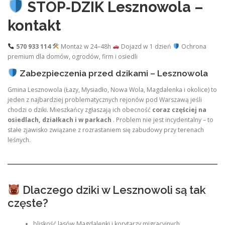
STOP‑DZIK Lesznowola –
kontakt
570 933 114
Montaż w 24–48h
Dojazd w 1 dzień
Ochrona
premium dla domów, ogrodów, firm i osiedli
Zabezpieczenia przed dzikami – Lesznowola
Gmina Lesznowola (Łazy, Mysiadło, Nowa Wola, Magdalenka i okolice) to
jeden z najbardziej problematycznych rejonów pod Warszawą jeśli
chodzi o dziki. Mieszkańcy zgłaszają ich obecność
coraz częściej na
osiedlach, działkach i w parkach
. Problem nie jest incydentalny – to
stałe zjawisko związane z rozrastaniem się zabudowy przy terenach
leśnych.
Dlaczego dziki w Lesznowoli są tak
częste?
bliskość lasów Magdalenki i korytarzy migracyjnych