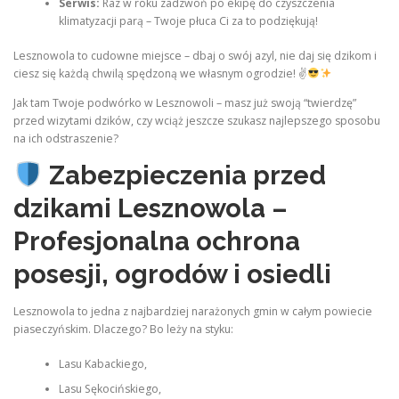
Serwis:
Raz w roku zadzwoń po ekipę do czyszczenia
klimatyzacji parą – Twoje płuca Ci za to podziękują!
Lesznowola to cudowne miejsce – dbaj o swój azyl, nie daj się dzikom i
ciesz się każdą chwilą spędzoną we własnym ogrodzie! ✌
Jak tam Twoje podwórko w Lesznowoli – masz już swoją “twierdzę”
przed wizytami dzików, czy wciąż jeszcze szukasz najlepszego sposobu
na ich odstraszenie?
Zabezpieczenia przed
dzikami Lesznowola –
Profesjonalna ochrona
posesji, ogrodów i osiedli
Lesznowola to jedna z najbardziej narażonych gmin w całym powiecie
piaseczyńskim. Dlaczego? Bo leży na styku:
Lasu Kabackiego,
Lasu Sękocińskiego,