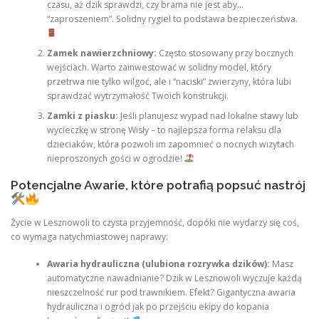
czasu, aż dzik sprawdzi, czy brama nie jest aby…
“zaproszeniem”. Solidny rygiel to podstawa bezpieczeństwa.
Zamek nawierzchniowy:
Często stosowany przy bocznych
wejściach. Warto zainwestować w solidny model, który
przetrwa nie tylko wilgoć, ale i “naciski” zwierzyny, która lubi
sprawdzać wytrzymałość Twoich konstrukcji.
Zamki z piasku:
Jeśli planujesz wypad nad lokalne stawy lub
wycieczkę w stronę Wisły – to najlepsza forma relaksu dla
dzieciaków, która pozwoli im zapomnieć o nocnych wizytach
nieproszonych gości w ogrodzie!
Potencjalne Awarie, które potrafią popsuć nastrój
Życie w Lesznowoli to czysta przyjemność, dopóki nie wydarzy się coś,
co wymaga natychmiastowej naprawy:
Awaria hydrauliczna (ulubiona rozrywka dzików):
Masz
automatyczne nawadnianie? Dzik w Lesznowoli wyczuje każdą
nieszczelność rur pod trawnikiem. Efekt? Gigantyczna awaria
hydrauliczna i ogród jak po przejściu ekipy do kopania