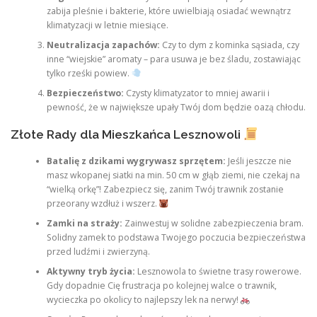
zabija pleśnie i bakterie, które uwielbiają osiadać wewnątrz
klimatyzacji w letnie miesiące.
Neutralizacja zapachów:
Czy to dym z kominka sąsiada, czy
inne “wiejskie” aromaty – para usuwa je bez śladu, zostawiając
tylko rześki powiew.
Bezpieczeństwo:
Czysty klimatyzator to mniej awarii i
pewność, że w największe upały Twój dom będzie oazą chłodu.
Złote Rady dla Mieszkańca Lesznowoli
Batalię z dzikami wygrywasz sprzętem:
Jeśli jeszcze nie
masz wkopanej siatki na min. 50 cm w głąb ziemi, nie czekaj na
“wielką orkę”! Zabezpiecz się, zanim Twój trawnik zostanie
przeorany wzdłuż i wszerz.
Zamki na straży:
Zainwestuj w solidne zabezpieczenia bram.
Solidny zamek to podstawa Twojego poczucia bezpieczeństwa
przed ludźmi i zwierzyną.
Aktywny tryb życia:
Lesznowola to świetne trasy rowerowe.
Gdy dopadnie Cię frustracja po kolejnej walce o trawnik,
wycieczka po okolicy to najlepszy lek na nerwy!