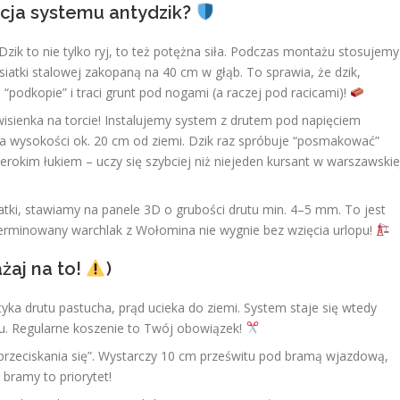
acja systemu antydzik?
Dzik to nie tylko ryj, to też potężna siła. Podczas montażu stosujemy
iatki stalowej zakopaną na 40 cm w głąb. To sprawia, że dzik,
“podkopie” i traci grunt pod nogami (a raczej pod racicami)!
isienka na torcie! Instalujemy system z drutem pod napięciem
 wysokości ok. 20 cm od ziemi. Dzik raz spróbuje “posmakować”
erokim łukiem – uczy się szybciej niż niejeden kursant w warszawskie
atki, stawiamy na panele 3D o grubości drutu min. 4–5 mm. To jest
eterminowany warchlak z Wołomina nie wygnie bez wzięcia urlopu!
żaj na to!
)
tyka drutu pastucha, prąd ucieka do ziemi. System staje się wtedy
mu. Regularne koszenie to Twój obowiązek!
“przeciskania się”. Wystarczy 10 cm prześwitu pod bramą wjazdową,
 bramy to priorytet!