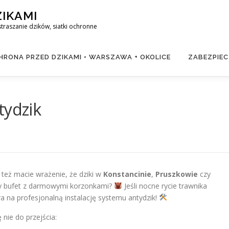
ZIKAMI
raszanie dzików, siatki ochronne
RONA PRZED DZIKAMI • WARSZAWA + OKOLICE
ZABEZPIEC
tydzik
y też macie wrażenie, że dziki w
Konstancinie
,
Pruszkowie
czy
y bufet z darmowymi korzonkami?
Jeśli nocne rycie trawnika
a na profesjonalną instalację systemu antydzik!
 nie do przejścia: