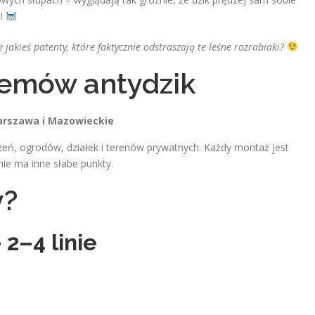
ć!
 jakieś patenty, które faktycznie odstraszają te leśne rozrabiaki?
temów antydzik
arszawa i Mazowieckie
zeń, ogrodów, działek i terenów prywatnych. Każdy montaż jest
ie ma inne słabe punkty.
y?
 2–4 linie