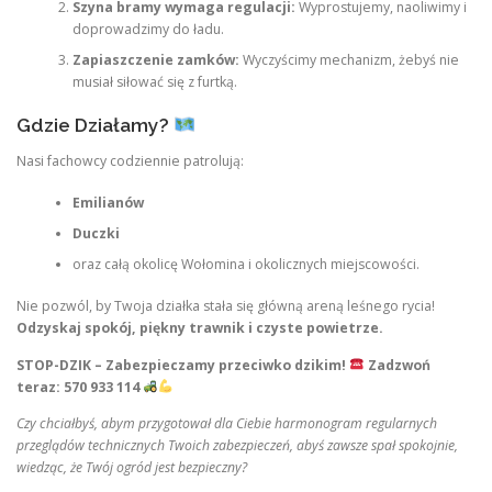
Szyna bramy wymaga regulacji:
Wyprostujemy, naoliwimy i
doprowadzimy do ładu.
Zapiaszczenie zamków:
Wyczyścimy mechanizm, żebyś nie
musiał siłować się z furtką.
Gdzie Działamy?
Nasi fachowcy codziennie patrolują:
Emilianów
Duczki
oraz całą okolicę Wołomina i okolicznych miejscowości.
Nie pozwól, by Twoja działka stała się główną areną leśnego rycia!
Odzyskaj spokój, piękny trawnik i czyste powietrze.
STOP-DZIK – Zabezpieczamy przeciwko dzikim!
Zadzwoń
teraz: 570 933 114
Czy chciałbyś, abym przygotował dla Ciebie harmonogram regularnych
przeglądów technicznych Twoich zabezpieczeń, abyś zawsze spał spokojnie,
wiedząc, że Twój ogród jest bezpieczny?