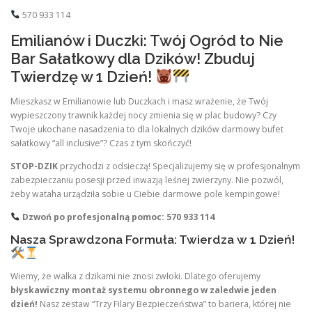
570 933 114
Emilianów i Duczki: Twój Ogród to Nie
Bar Sałatkowy dla Dzików! Zbuduj
Twierdzę w 1 Dzień!
Mieszkasz w Emilianowie lub Duczkach i masz wrażenie, że Twój
wypieszczony trawnik każdej nocy zmienia się w plac budowy? Czy
Twoje ukochane nasadzenia to dla lokalnych dzików darmowy bufet
sałatkowy “all inclusive”? Czas z tym skończyć!
STOP-DZIK
przychodzi z odsieczą! Specjalizujemy się w profesjonalnym
zabezpieczaniu posesji przed inwazją leśnej zwierzyny. Nie pozwól,
żeby wataha urządziła sobie u Ciebie darmowe pole kempingowe!
Dzwoń po profesjonalną pomoc: 570 933 114
Nasza Sprawdzona Formuła: Twierdza w 1 Dzień!
Wiemy, że walka z dzikami nie znosi zwłoki. Dlatego oferujemy
błyskawiczny montaż systemu obronnego w zaledwie jeden
dzień!
Nasz zestaw “Trzy Filary Bezpieczeństwa” to bariera, której nie