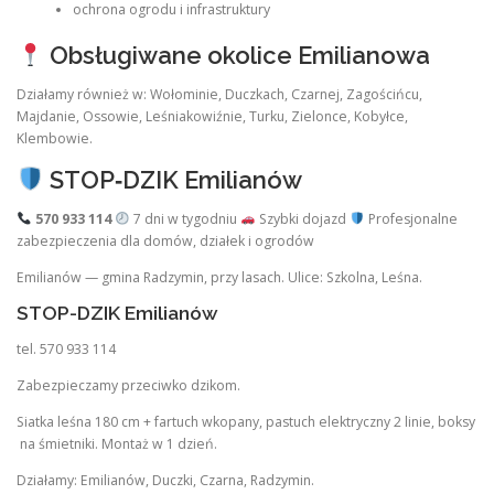
ochrona ogrodu i infrastruktury
Obsługiwane okolice Emilianowa
Działamy również w: Wołominie, Duczkach, Czarnej, Zagościńcu,
Majdanie, Ossowie, Leśniakowiźnie, Turku, Zielonce, Kobyłce,
Klembowie.
STOP‑DZIK Emilianów
570 933 114
7 dni w tygodniu
Szybki dojazd
Profesjonalne
zabezpieczenia dla domów, działek i ogrodów
Emilianów — gmina Radzymin, przy lasach. Ulice: Szkolna, Leśna.
STOP-DZIK Emilianów
tel. 570 933 114
Zabezpieczamy przeciwko dzikom.
Siatka leśna 180 cm + fartuch wkopany, pastuch elektryczny 2 linie, boksy
na śmietniki. Montaż w 1 dzień.
Działamy: Emilianów, Duczki, Czarna, Radzymin.