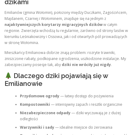
dzikami
Emilianów (gmina Wołomin), położony między Duczkami, Zagościńcem,
Majdanem, Czarnej i Wołominem, znajduje się na jednym z
najaktywniejszych korytarzy migracyjnych dzików
w całym
regionie. Zwierzęta wchodzą tu regularnie, zarówno od strony lasów w
kierunku Leśniakowizny i Ossowa, jak i od otwartych pól prowadzących
w stronę Wołomina.
Mieszkańcy Emilianowa dobrze znają problem: rozryte trawniki,
zniszczone rabaty, podkopane ogrodzenia, uszkodzone instalacje. My
zabezpieczamy posesje tak, aby
dziki nie wróciły już nigdy
.
Dlaczego dziki pojawiają się w
Emilianowie
Przydomowe ogrody
— łatwy dostęp do pożywienia
Kompostowniki
— intensywny zapach i resztki organiczne
Niezabezpieczone odpady
— dziki wyczuwają je z dużej
odległości
Warzywniki i sady
— idealne miejsce do żerowania