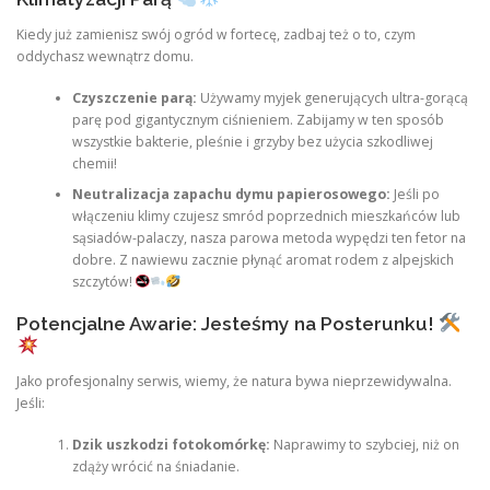
Kiedy już zamienisz swój ogród w fortecę, zadbaj też o to, czym
oddychasz wewnątrz domu.
Czyszczenie parą:
Używamy myjek generujących ultra-gorącą
parę pod gigantycznym ciśnieniem. Zabijamy w ten sposób
wszystkie bakterie, pleśnie i grzyby bez użycia szkodliwej
chemii!
Neutralizacja zapachu dymu papierosowego:
Jeśli po
włączeniu klimy czujesz smród poprzednich mieszkańców lub
sąsiadów-palaczy, nasza parowa metoda wypędzi ten fetor na
dobre. Z nawiewu zacznie płynąć aromat rodem z alpejskich
szczytów!
Potencjalne Awarie: Jesteśmy na Posterunku!
Jako profesjonalny serwis, wiemy, że natura bywa nieprzewidywalna.
Jeśli:
Dzik uszkodzi fotokomórkę:
Naprawimy to szybciej, niż on
zdąży wrócić na śniadanie.