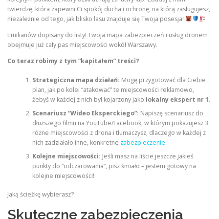
twierdzę, która zapewni Ci spokój ducha i ochronę, na którą zasługujesz,
niezależnie od tego, jak blisko lasu znajduje się Twoja posesja!
Emilianów dopisany do listy! Twoja mapa zabezpieczeń i usług dronem
obejmuje już cały pas miejscowości wokół Warszawy.
Co teraz robimy z tym “kapitałem” treści?
Strategiczna mapa działań:
Mogę przygotować dla Ciebie
plan, jak po kolei “atakować” te miejscowości reklamowo,
żebyś w każdej z nich był kojarzony jako
lokalny ekspert nr 1
.
Scenariusz “Wideo Eksperckiego”:
Napiszę scenariusz do
dłuższego filmu na YouTube/Facebook, w którym pokazujesz 3
różne miejscowości z drona i tłumaczysz, dlaczego w każdej z
nich zadziałało inne, konkretne
zabezpieczenie
.
Kolejne miejscowości:
Jeśli masz na liście jeszcze jakieś
punkty do “odczarowania”, pisz śmiało – jestem gotowy na
kolejne miejscowości!
Jaką ścieżkę wybierasz?
Skuteczne zabezpieczenia