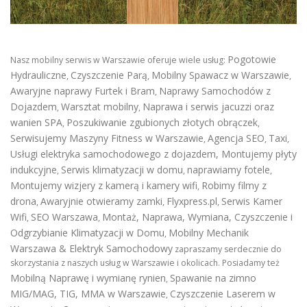
Pogotowie
Nasz mobilny serwis w Warszawie oferuje wiele usług:
Hydrauliczne
Czyszczenie Parą
Mobilny Spawacz w Warszawie
,
,
,
Awaryjne naprawy Furtek i Bram
Naprawy Samochodów z
,
Dojazdem
Warsztat mobilny
Naprawa i serwis jacuzzi oraz
,
,
wanien SPA
Poszukiwanie zgubionych złotych obrączek
,
,
Serwisujemy Maszyny Fitness w Warszawie
Agencja SEO
Taxi
,
,
,
Usługi elektryka samochodowego z dojazdem
,
Montujemy płyty
indukcyjne
Serwis klimatyzacji w domu
naprawiamy fotele
,
,
,
Montujemy wizjery z kamerą i kamery wifi
Robimy filmy z
,
drona
Awaryjnie otwieramy zamki
Flyxpress.pl
Serwis Kamer
,
,
,
Wifi
SEO Warszawa
Montaż, Naprawa, Wymiana, Czyszczenie i
,
,
Odgrzybianie Klimatyzacji w Domu
Mobilny Mechanik
,
Warszawa & Elektryk Samochodowy
zapraszamy serdecznie do
skorzystania z naszych usług w Warszawie i okolicach. Posiadamy też
Mobilną Naprawę i wymianę rynien
Spawanie na zimno
,
MIG/MAG, TIG, MMA w Warszawie
Czyszczenie Laserem w
,