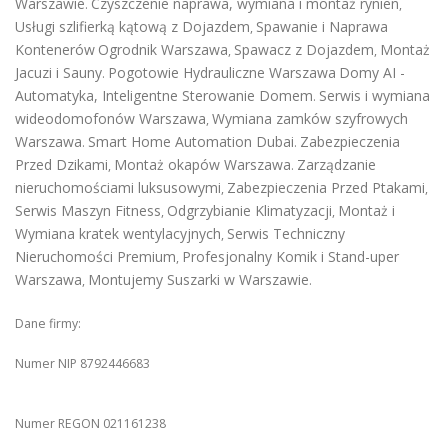
Warszawie
Czyszczenie naprawa, wymiana i montaż rynien
.
,
Usługi szlifierką kątową z Dojazdem
Spawanie i Naprawa
,
Kontenerów
Ogrodnik Warszawa
Spawacz z Dojazdem
Montaż
,
,
Jacuzi i Sauny
Pogotowie Hydrauliczne Warszawa
Domy AI -
.
Automatyka, Inteligentne Sterowanie Domem
Serwis i wymiana
.
wideodomofonów Warszawa
Wymiana zamków szyfrowych
,
Warszawa
Smart Home Automation Dubai
Zabezpieczenia
.
.
Przed Dzikami
Montaż okapów Warszawa
Zarządzanie
,
.
nieruchomościami luksusowymi
Zabezpieczenia Przed Ptakami
,
,
Serwis Maszyn Fitness
Odgrzybianie Klimatyzacji
Montaż i
,
,
Wymiana kratek wentylacyjnych
Serwis Techniczny
,
Nieruchomości Premium
Profesjonalny Komik i Stand-uper
,
Warszawa
Montujemy Suszarki w Warszawie
,
.
Dane firmy:
Numer NIP 8792446683
Numer REGON 021161238