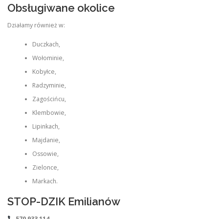
Obsługiwane okolice
Działamy również w:
Duczkach,
Wołominie,
Kobyłce,
Radzyminie,
Zagościńcu,
Klembowie,
Lipinkach,
Majdanie,
Ossowie,
Zielonce,
Markach.
STOP-DZIK Emilianów
570 933 114