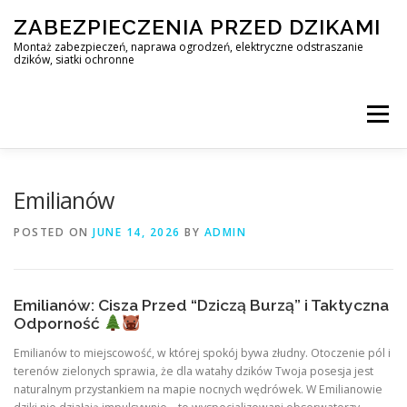
Skip
ZABEZPIECZENIA PRZED DZIKAMI
to
content
Montaż zabezpieczeń, naprawa ogrodzeń, elektryczne odstraszanie
dzików, siatki ochronne
Menu
STOP DZIK
Emilianów
POSTED ON
JUNE 14, 2026
BY
ADMIN
PROFESJONALNA OCHRONA PRZED DZIKAMI • WARSZAWA +
Emilianów: Cisza Przed “Dziczą Burzą” i Taktyczna
ZABEZPIECZENIA PRZED DZIKAMI
BLOG
Odporność
Emilianów to miejscowość, w której spokój bywa złudny. Otoczenie pól i
terenów zielonych sprawia, że dla watahy dzików Twoja posesja jest
KONTAKT
naturalnym przystankiem na mapie nocnych wędrówek. W Emilianowie