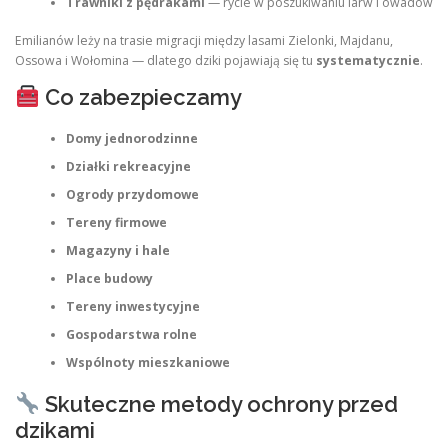
Trawniki z pędrakami
— rycie w poszukiwaniu larw i owadów
Emilianów leży na trasie migracji między lasami Zielonki, Majdanu,
Ossowa i Wołomina — dlatego dziki pojawiają się tu
systematycznie
.
Co zabezpieczamy
Domy jednorodzinne
Działki rekreacyjne
Ogrody przydomowe
Tereny firmowe
Magazyny i hale
Place budowy
Tereny inwestycyjne
Gospodarstwa rolne
Wspólnoty mieszkaniowe
Skuteczne metody ochrony przed
dzikami