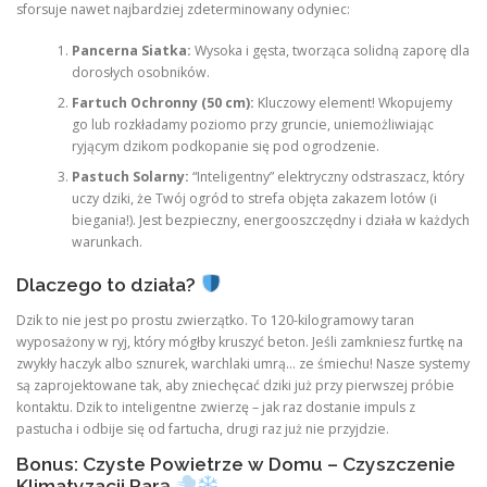
sforsuje nawet najbardziej zdeterminowany odyniec:
Pancerna Siatka:
Wysoka i gęsta, tworząca solidną zaporę dla
dorosłych osobników.
Fartuch Ochronny (50 cm):
Kluczowy element! Wkopujemy
go lub rozkładamy poziomo przy gruncie, uniemożliwiając
ryjącym dzikom podkopanie się pod ogrodzenie.
Pastuch Solarny:
“Inteligentny” elektryczny odstraszacz, który
uczy dziki, że Twój ogród to strefa objęta zakazem lotów (i
biegania!). Jest bezpieczny, energooszczędny i działa w każdych
warunkach.
Dlaczego to działa?
Dzik to nie jest po prostu zwierzątko. To 120-kilogramowy taran
wyposażony w ryj, który mógłby kruszyć beton. Jeśli zamkniesz furtkę na
zwykły haczyk albo sznurek, warchlaki umrą… ze śmiechu! Nasze systemy
są zaprojektowane tak, aby zniechęcać dziki już przy pierwszej próbie
kontaktu. Dzik to inteligentne zwierzę – jak raz dostanie impuls z
pastucha i odbije się od fartucha, drugi raz już nie przyjdzie.
Bonus: Czyste Powietrze w Domu – Czyszczenie
Klimatyzacji Parą