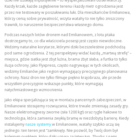
dziki nie działają impulsywnie – to wyspecjalizowani obserwatorzy.
Każdy krzak, każde zagłębienie terenu i każdy metr ogrodzenia jest
przez nie testowany w poszukiwaniu luki. Dla mieszkańców Emilianowa,
którzy cenią sobie prywatność, wizyta watahy to nie tylko zniszczony
trawnik, to naruszenie bezpieczeństwa własnego domu.
Podczas naszych lotów dronem nad Emilianowem, z lotu ptaka
dostrzegamy to, co dla właściciela posesji jest często niewidoczne.
Widzimy naturalne korytarze, którymi dziki bezszelestnie podchodzą
pod same ogrodzenia. Z tej perspektywy widać każdą „martwą strefę” –
miejsca, gdzie siatka jest zbyt luźna, brama zbyt słaba, a furtka to tylko
iluzja ochrony. Jako Flyxpress, często nagrywając w tych okolicach,
widzimy Emilianów jako region wymagający precyzyjnego planowania
ochrony. Nasz dron nie tylko filmuje piękno krajobrazu, ale przede
wszystkim precyzyjnie wskazuje punkty, które wymagają
natychmiastowego wzmocnienia.
Jako ekipa specjalizująca się w montażu pancernych zabezpieczeń, w
Emilianowie stosujemy rozwiązania, które trwale zmieniają zasady gry.
Nasze elektromagnesy zworne (siła 1200 kg!) oraz rygle hakowe to
technologia, która zamienia zwykłą bramę w niezdobytą barierę. Kiedy
instalujemy
nasze systemy
w Emilianowie, watahy szybko uczą się
jednego: ten teren jest “zamknięty. Nie pozwól, by Twój dom był
kolejnym punktem, który dziki uznają za łatwy łup. Zbuduj z nami