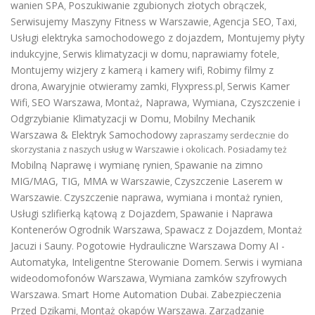
wanien SPA
Poszukiwanie zgubionych złotych obrączek
,
,
Serwisujemy Maszyny Fitness w Warszawie
Agencja SEO
Taxi
,
,
,
Usługi elektryka samochodowego z dojazdem
,
Montujemy płyty
indukcyjne
Serwis klimatyzacji w domu
naprawiamy fotele
,
,
,
Montujemy wizjery z kamerą i kamery wifi
Robimy filmy z
,
drona
Awaryjnie otwieramy zamki
Flyxpress.pl
Serwis Kamer
,
,
,
Wifi
SEO Warszawa
Montaż, Naprawa, Wymiana, Czyszczenie i
,
,
Odgrzybianie Klimatyzacji w Domu
Mobilny Mechanik
,
Warszawa & Elektryk Samochodowy
zapraszamy serdecznie do
skorzystania z naszych usług w Warszawie i okolicach. Posiadamy też
Mobilną Naprawę i wymianę rynien
Spawanie na zimno
,
MIG/MAG, TIG, MMA w Warszawie
Czyszczenie Laserem w
,
Warszawie
Czyszczenie naprawa, wymiana i montaż rynien
.
,
Usługi szlifierką kątową z Dojazdem
Spawanie i Naprawa
,
Kontenerów
Ogrodnik Warszawa
Spawacz z Dojazdem
Montaż
,
,
Jacuzi i Sauny
Pogotowie Hydrauliczne Warszawa
Domy AI -
.
Automatyka, Inteligentne Sterowanie Domem
Serwis i wymiana
.
wideodomofonów Warszawa
Wymiana zamków szyfrowych
,
Warszawa
Smart Home Automation Dubai
Zabezpieczenia
.
.
Przed Dzikami
Montaż okapów Warszawa
Zarządzanie
,
.