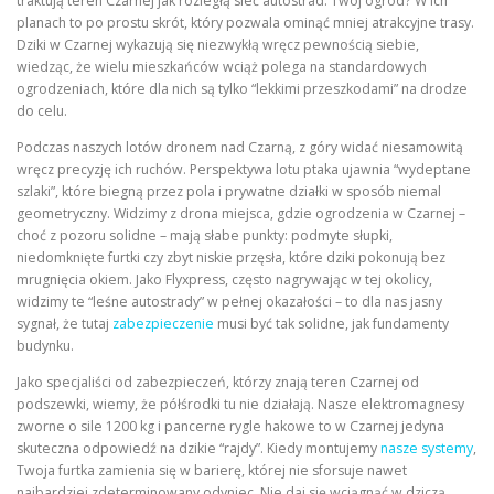
traktują teren Czarnej jak rozległą sieć autostrad. Twój ogród? W ich
planach to po prostu skrót, który pozwala ominąć mniej atrakcyjne trasy.
Dziki w Czarnej wykazują się niezwykłą wręcz pewnością siebie,
wiedząc, że wielu mieszkańców wciąż polega na standardowych
ogrodzeniach, które dla nich są tylko “lekkimi przeszkodami” na drodze
do celu.
Podczas naszych lotów dronem nad Czarną, z góry widać niesamowitą
wręcz precyzję ich ruchów. Perspektywa lotu ptaka ujawnia “wydeptane
szlaki”, które biegną przez pola i prywatne działki w sposób niemal
geometryczny. Widzimy z drona miejsca, gdzie ogrodzenia w Czarnej –
choć z pozoru solidne – mają słabe punkty: podmyte słupki,
niedomknięte furtki czy zbyt niskie przęsła, które dziki pokonują bez
mrugnięcia okiem. Jako Flyxpress, często nagrywając w tej okolicy,
widzimy te “leśne autostrady” w pełnej okazałości – to dla nas jasny
sygnał, że tutaj
zabezpieczenie
musi być tak solidne, jak fundamenty
budynku.
Jako specjaliści od zabezpieczeń, którzy znają teren Czarnej od
podszewki, wiemy, że półśrodki tu nie działają. Nasze elektromagnesy
zworne o sile 1200 kg i pancerne rygle hakowe to w Czarnej jedyna
skuteczna odpowiedź na dzikie “rajdy”. Kiedy montujemy
nasze systemy
,
Twoja furtka zamienia się w barierę, której nie sforsuje nawet
najbardziej zdeterminowany odyniec. Nie daj się wciągnąć w dziczą