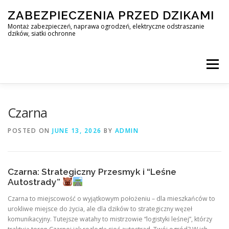
Skip
ZABEZPIECZENIA PRZED DZIKAMI
to
content
Montaż zabezpieczeń, naprawa ogrodzeń, elektryczne odstraszanie
dzików, siatki ochronne
Menu
STOP DZIK
Czarna
POSTED ON
JUNE 13, 2026
BY
ADMIN
PROFESJONALNA OCHRONA PRZED DZIKAMI • WARSZAWA +
Czarna: Strategiczny Przesmyk i “Leśne
ZABEZPIECZENIA PRZED DZIKAMI
BLOG
Autostrady”
Czarna to miejscowość o wyjątkowym położeniu – dla mieszkańców to
urokliwe miejsce do życia, ale dla dzików to strategiczny węzeł
KONTAKT
komunikacyjny. Tutejsze watahy to mistrzowie “logistyki leśnej”, którzy