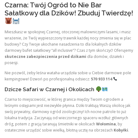
Czarna: Twój Ogród to Nie Bar
Sałatkowy dla Dzików! Zbuduj Twierdzę!
Mieszkasz w spokojnej Czarnej, otoczonej malowniczymi lasami, i masz
wrażenie, że Twój wypieszczony trawnik każdej nocy zmienia się w plac
budowy? Czy Twoje ukochane nasadzenia to dla lokalnych dzików
darmowy bufet sałatkowy “all inclusive”? Czas z tym skończyć! Oferujemy
skuteczne zabezpieczenia przed dzikami
dla domów, działek i
posesji.
Nie pozwól, żeby leśna wataha urządziła sobie u Ciebie darmowe pole
kempingowe! Dzwoń po profesjonalną odsiecz:
570 933 114
Dzicze Safari w Czarnej i Okolicach
Czarna to miejscowość, w której granica między Twoim ogrodem a
leśnymi ostępami jest niezwykle płynna. Dziki traktują Waszą okolicę jak
swój prywatny, darmowy ogród zoologiczny! Ich nocne patrole to już
lokalna tradycja. Zaczynają od wieczornego spaceru wzdłuż głównych
dróg, potem z gracją taranują śmietniki w okolicach
Wołomina
, by
ostatecznie urządzić sobie wielką, błotną ucztę na obrzeżach
Kobyłki
.