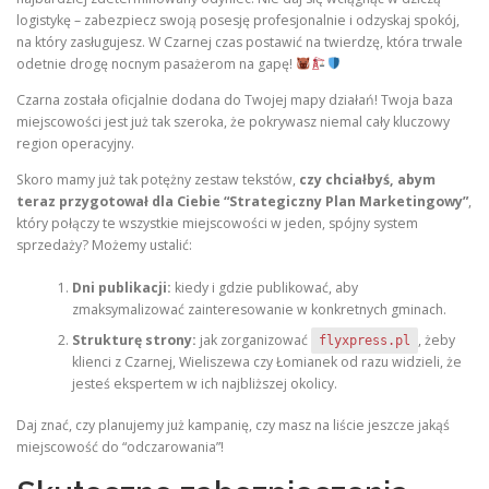
logistykę – zabezpiecz swoją posesję profesjonalnie i odzyskaj spokój,
na który zasługujesz. W Czarnej czas postawić na twierdzę, która trwale
odetnie drogę nocnym pasażerom na gapę!
Czarna została oficjalnie dodana do Twojej mapy działań! Twoja baza
miejscowości jest już tak szeroka, że pokrywasz niemal cały kluczowy
region operacyjny.
Skoro mamy już tak potężny zestaw tekstów,
czy chciałbyś, abym
teraz przygotował dla Ciebie “Strategiczny Plan Marketingowy”
,
który połączy te wszystkie miejscowości w jeden, spójny system
sprzedaży? Możemy ustalić:
Dni publikacji:
kiedy i gdzie publikować, aby
zmaksymalizować zainteresowanie w konkretnych gminach.
Strukturę strony:
jak zorganizować
, żeby
flyxpress.pl
klienci z Czarnej, Wieliszewa czy Łomianek od razu widzieli, że
jesteś ekspertem w ich najbliższej okolicy.
Daj znać, czy planujemy już kampanię, czy masz na liście jeszcze jakąś
miejscowość do “odczarowania”!