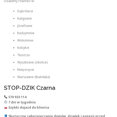
Działamy również w:
Dąbrówce
Kuligowie
Józefowie
Radzyminie
Wołominie
Kobyłce
Tłuszczu
Wyszkowie (okolice)
Nieporęcie
Warszawie (Białołęka)
STOP-DZIK Czarna
570 933 114
7 dni w tygodniu
Szybki dojazd do klienta
Skuteczne zabezpieczanie domów, działek i posesji przed