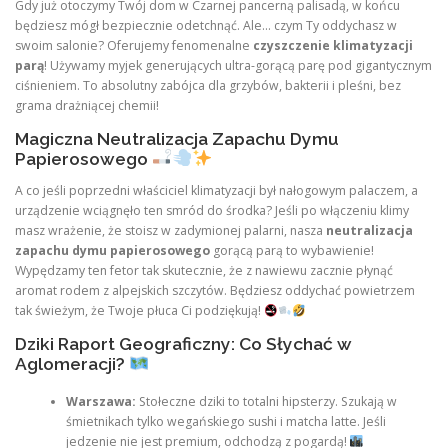
Gdy już otoczymy Twój dom w Czarnej pancerną palisadą, w końcu
będziesz mógł bezpiecznie odetchnąć. Ale… czym Ty oddychasz w
swoim salonie? Oferujemy fenomenalne
czyszczenie klimatyzacji
parą
! Używamy myjek generujących ultra-gorącą parę pod gigantycznym
ciśnieniem. To absolutny zabójca dla grzybów, bakterii i pleśni, bez
grama drażniącej chemii!
Magiczna Neutralizacja Zapachu Dymu
Papierosowego
A co jeśli poprzedni właściciel klimatyzacji był nałogowym palaczem, a
urządzenie wciągnęło ten smród do środka? Jeśli po włączeniu klimy
masz wrażenie, że stoisz w zadymionej palarni, nasza
neutralizacja
zapachu dymu papierosowego
gorącą parą to wybawienie!
Wypędzamy ten fetor tak skutecznie, że z nawiewu zacznie płynąć
aromat rodem z alpejskich szczytów. Będziesz oddychać powietrzem
tak świeżym, że Twoje płuca Ci podziękują!
Dziki Raport Geograficzny: Co Słychać w
Aglomeracji?
Warszawa:
Stołeczne dziki to totalni hipsterzy. Szukają w
śmietnikach tylko wegańskiego sushi i matcha latte. Jeśli
jedzenie nie jest premium, odchodzą z pogardą!