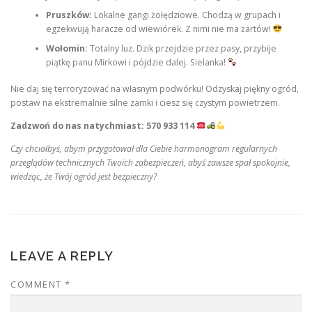
Pruszków:
Lokalne gangi żołędziowe. Chodzą w grupach i
egzekwują haracze od wiewiórek. Z nimi nie ma żartów!
Wołomin:
Totalny luz. Dzik przejdzie przez pasy, przybije
piątkę panu Mirkowi i pójdzie dalej. Sielanka!
Nie daj się terroryzować na własnym podwórku! Odzyskaj piękny ogród,
postaw na ekstremalnie silne zamki i ciesz się czystym powietrzem.
Zadzwoń do nas natychmiast: 570 933 114
Czy chciałbyś, abym przygotował dla Ciebie harmonogram regularnych
przeglądów technicznych Twoich zabezpieczeń, abyś zawsze spał spokojnie,
wiedząc, że Twój ogród jest bezpieczny?
LEAVE A REPLY
COMMENT
*