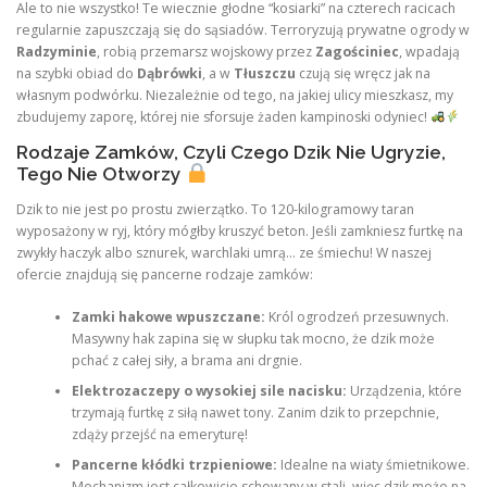
Ale to nie wszystko! Te wiecznie głodne “kosiarki” na czterech racicach
regularnie zapuszczają się do sąsiadów. Terroryzują prywatne ogrody w
Radzyminie
, robią przemarsz wojskowy przez
Zagościniec
, wpadają
na szybki obiad do
Dąbrówki
, a w
Tłuszczu
czują się wręcz jak na
własnym podwórku. Niezależnie od tego, na jakiej ulicy mieszkasz, my
zbudujemy zaporę, której nie sforsuje żaden kampinoski odyniec!
Rodzaje Zamków, Czyli Czego Dzik Nie Ugryzie,
Tego Nie Otworzy
Dzik to nie jest po prostu zwierzątko. To 120-kilogramowy taran
wyposażony w ryj, który mógłby kruszyć beton. Jeśli zamkniesz furtkę na
zwykły haczyk albo sznurek, warchlaki umrą… ze śmiechu! W naszej
ofercie znajdują się pancerne rodzaje zamków:
Zamki hakowe wpuszczane:
Król ogrodzeń przesuwnych.
Masywny hak zapina się w słupku tak mocno, że dzik może
pchać z całej siły, a brama ani drgnie.
Elektrozaczepy o wysokiej sile nacisku:
Urządzenia, które
trzymają furtkę z siłą nawet tony. Zanim dzik to przepchnie,
zdąży przejść na emeryturę!
Pancerne kłódki trzpieniowe:
Idealne na wiaty śmietnikowe.
Mechanizm jest całkowicie schowany w stali, więc dzik może na