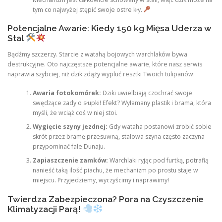
tym co najwyżej stępić swoje ostre kły.
Potencjalne Awarie: Kiedy 150 kg Mięsa Uderza w
Stal
Bądźmy szczerzy. Starcie z watahą bojowych warchlaków bywa
destrukcyjne. Oto najczęstsze potencjalne awarie, które nasz serwis
naprawia szybciej, niż dzik zdąży wypluć resztki Twoich tulipanów:
Awaria fotokomórek:
Dziki uwielbiają czochrać swoje
swędzące zady o słupki! Efekt? Wyłamany plastik i brama, która
myśli, że wciąż coś w niej stoi.
Wygięcie szyny jezdnej:
Gdy wataha postanowi zrobić sobie
skrót przez bramę przesuwną, stalowa szyna często zaczyna
przypominać fale Dunaju.
Zapiaszczenie zamków:
Warchlaki ryjąc pod furtką, potrafią
nanieść taką ilość piachu, że mechanizm po prostu staje w
miejscu. Przyjedziemy, wyczyścimy i naprawimy!
Twierdza Zabezpieczona? Pora na Czyszczenie
Klimatyzacji Parą!