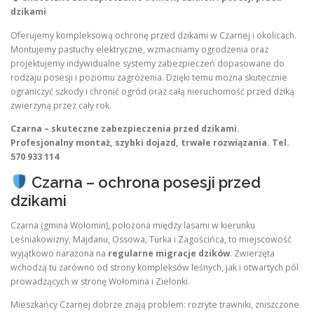
dzikami
Oferujemy kompleksową ochronę przed dzikami w Czarnej i okolicach.
Montujemy pastuchy elektryczne, wzmacniamy ogrodzenia oraz
projektujemy indywidualne systemy zabezpieczeń dopasowane do
rodzaju posesji i poziomu zagrożenia. Dzięki temu można skutecznie
ograniczyć szkody i chronić ogród oraz całą nieruchomość przed dziką
zwierzyną przez cały rok.
Czarna – skuteczne zabezpieczenia przed dzikami.
Profesjonalny montaż, szybki dojazd, trwałe rozwiązania. Tel.
570 933 114
Czarna – ochrona posesji przed
dzikami
Czarna (gmina Wołomin), położona między lasami w kierunku
Leśniakowizny, Majdanu, Ossowa, Turka i Zagościńca, to miejscowość
wyjątkowo narażona na
regularne migracje dzików
. Zwierzęta
wchodzą tu zarówno od strony kompleksów leśnych, jak i otwartych pól
prowadzących w stronę Wołomina i Zielonki.
Mieszkańcy Czarnej dobrze znają problem: rozryte trawniki, zniszczone