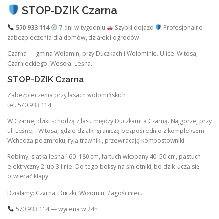
STOP‑DZIK Czarna
570 933 114
7 dni w tygodniu
Szybki dojazd
Profesjonalne
zabezpieczenia dla domów, działek i ogrodów
Czarna — gmina Wołomin, przy Duczkach i Wołominie. Ulice: Witosa,
Czarnieckiego, Wesoła, Leśna.
STOP-DZIK Czarna
Zabezpieczenia przy lasach wołomińskich
tel. 570 933 114
W Czarnej dziki schodzą z lasu między Duczkami a Czarną. Najgorzej przy
ul. Leśnej i Witosa, gdzie działki graniczą bezpośrednio z kompleksem.
Wchodzą po zmroku, ryją trawniki, przewracają kompostowniki.
Robimy: siatka leśna 160–180 cm, fartuch wkopany 40–50 cm, pastuch
elektryczny 2 lub 3 linie. Do tego boksy na śmietniki, bo dziki uczą się
otwierać klapy.
Działamy: Czarna, Duczki, Wołomin, Zagościniec.
570 933 114 — wycena w 24h