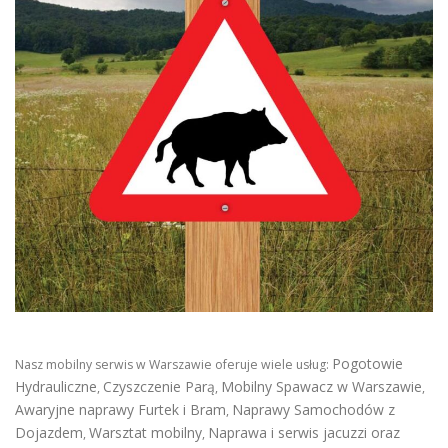
Pogotowie
Nasz mobilny serwis w Warszawie oferuje wiele usług:
Hydrauliczne
Czyszczenie Parą
Mobilny Spawacz w Warszawie
,
,
,
Awaryjne naprawy Furtek i Bram
Naprawy Samochodów z
,
Dojazdem
Warsztat mobilny
Naprawa i serwis jacuzzi oraz
,
,