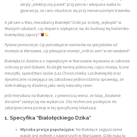
ukryty „elektryczny pasek” przy płocie i wkopana siatka to
gwarancja, że rano obudzicie się przy nienaruszonym trawniku.
A jak tam u Was, mieszkańcy Białołęki? Dziki już zrobiły „wykopki” w
Waszych rabatach, czy dopiero szykujecie się do budowy tej bielańsko-
białołęckiej zapory?
Pytanie pomocnicze: Czy potrzebujecie namiarów na specjalistów od
montażu w Warszawie, czy planujecie montaż „zrób to sam” w ten weekend?
Białołęka to dzielnica o największym w Warszawie wyzwaniu w zakresie
ochrony przed dzikami. Rozległe tereny północnej części miasta, liczne
nieużytki, sąsiedztwo lasów (Las Choszczówka, Las Białołęcki) oraz
dynamicznie rozwijająca się zabudowa jednorodzinna sprawiają, że
dziki traktują tę dzielnicę jako swój naturalny rewir.
Jeśli mieszkasz na Białołęce, z pewnością wiesz, że tutaj „działanie
doraźne” zazwyczaj nie wystarcza. Oto techniczne podejście do
zabezpieczenia posesji w tej specyficznej lokalizacji.
1. Specyfika “Białołęckiego Dzika”
Wysoka presja populacyjna:
Na Białołęce zagęszczenie
watah jest jednym z najwyższych w Warszawie. Dziki mają tu