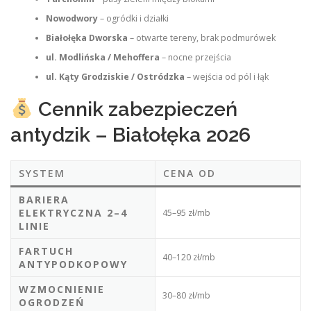
Nowodwory
– ogródki i działki
Białołęka Dworska
– otwarte tereny, brak podmurówek
ul. Modlińska / Mehoffera
– nocne przejścia
ul. Kąty Grodziskie / Ostródzka
– wejścia od pól i łąk
Cennik zabezpieczeń
antydzik – Białołęka 2026
SYSTEM
CENA OD
BARIERA
ELEKTRYCZNA 2–4
45–95 zł/mb
LINIE
FARTUCH
40–120 zł/mb
ANTYPODKOPOWY
WZMOCNIENIE
30–80 zł/mb
OGRODZEŃ