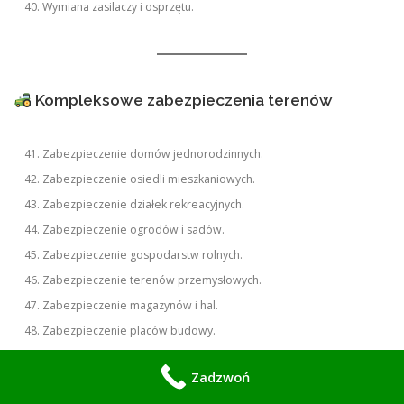
Wymiana zasilaczy i osprzętu.
Kompleksowe zabezpieczenia terenów
Zabezpieczenie domów jednorodzinnych.
Zabezpieczenie osiedli mieszkaniowych.
Zabezpieczenie działek rekreacyjnych.
Zabezpieczenie ogrodów i sadów.
Zabezpieczenie gospodarstw rolnych.
Zabezpieczenie terenów przemysłowych.
Zabezpieczenie magazynów i hal.
Zabezpieczenie placów budowy.
Monitoring miejsc przechodzenia dzików.
Zadzwoń
Kompleksowe projekty ochrony posesji przed dzikami.