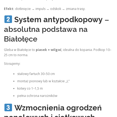
Efekt:
dotknięcie → impuls → odskok → zmiana trasy.
System antypodkopowy
–
absolutna podstawa na
Białołęce
Gleba w Białołęce to
piasek + wilgoć
, idealna do kopania. Podkop 10–
25 cm to norma.
Stosujemy:
stalowy fartuch 30–50 cm
montaż pionowy lub w kształcie „L”
kotwy co 1–1,5 m
pełna ochrona narożników
Wzmocnienia ogrodzeń