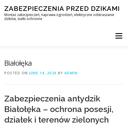
Skip
ZABEZPIECZENIA PRZED DZIKAMI
to
content
Montaż zabezpieczeń, naprawa ogrodzeń, elektryczne odstraszanie
dzików, siatki ochronne
Menu
STOP DZIK
Białołęka
POSTED ON
JUNE 14, 2026
BY
ADMIN
PROFESJONALNA OCHRONA PRZED DZIKAMI • WARSZAWA +
Zabezpieczenia antydzik
ZABEZPIECZENIA PRZED DZIKAMI
BLOG
Białołęka – ochrona posesji,
działek i terenów zielonych
KONTAKT