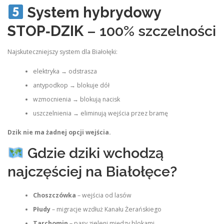
System hybrydowy
STOP‑DZIK
– 100% szczelności
Najskuteczniejszy system dla Białołęki:
elektryka → odstrasza
antypodkop → blokuje dół
wzmocnienia → blokują nacisk
uszczelnienia → eliminują wejścia przez bramę
Dzik nie ma żadnej opcji wejścia.
Gdzie dziki wchodzą
najczęściej na Białołęce?
Choszczówka
– wejścia od lasów
Płudy
– migracje wzdłuż Kanału Żerańskiego
Tarchomin
– pasy zieleni między blokami