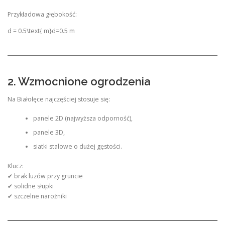
Przykładowa głębokość:
d = 0.5\text{ m}
d=0.5 m
2. Wzmocnione ogrodzenia
Na Białołęce najczęściej stosuje się:
panele 2D (najwyższa odporność),
panele 3D,
siatki stalowe o dużej gęstości.
Klucz:
✔ brak luzów przy gruncie
✔ solidne słupki
✔ szczelne narożniki