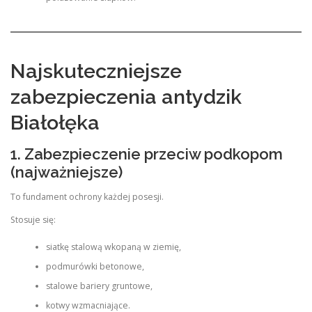
Najskuteczniejsze
zabezpieczenia antydzik
Białołęka
1. Zabezpieczenie przeciw podkopom
(najważniejsze)
To fundament ochrony każdej posesji.
Stosuje się:
siatkę stalową wkopaną w ziemię,
podmurówki betonowe,
stalowe bariery gruntowe,
kotwy wzmacniające.