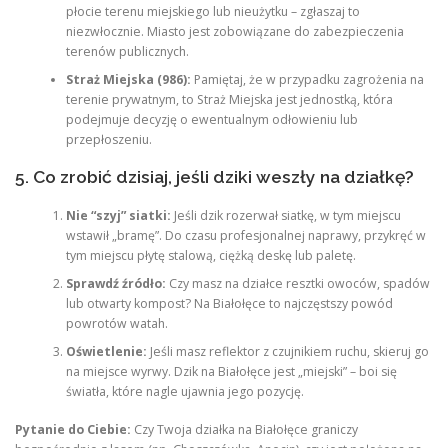
płocie terenu miejskiego lub nieużytku – zgłaszaj to
niezwłocznie. Miasto jest zobowiązane do zabezpieczenia
terenów publicznych.
Straż Miejska (986):
Pamiętaj, że w przypadku zagrożenia na
terenie prywatnym, to Straż Miejska jest jednostką, która
podejmuje decyzję o ewentualnym odłowieniu lub
przepłoszeniu.
5. Co zrobić dzisiaj, jeśli dziki weszły na działkę?
Nie “szyj” siatki:
Jeśli dzik rozerwał siatkę, w tym miejscu
wstawił „bramę”. Do czasu profesjonalnej naprawy, przykręć w
tym miejscu płytę stalową, ciężką deskę lub paletę.
Sprawdź źródło:
Czy masz na działce resztki owoców, spadów
lub otwarty kompost? Na Białołęce to najczęstszy powód
powrotów watah.
Oświetlenie:
Jeśli masz reflektor z czujnikiem ruchu, skieruj go
na miejsce wyrwy. Dzik na Białołęce jest „miejski” – boi się
światła, które nagle ujawnia jego pozycję.
Pytanie do Ciebie:
Czy Twoja działka na Białołęce graniczy