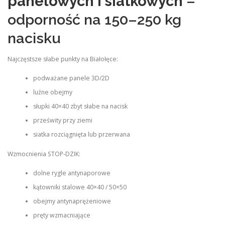
panelowych i siatkowych
–
odporność na 150–250 kg
nacisku
Najczęstsze słabe punkty na Białołęce:
podważane panele 3D/2D
luźne obejmy
słupki 40×40 zbyt słabe na nacisk
prześwity przy ziemi
siatka rozciągnięta lub przerwana
Wzmocnienia STOP‑DZIK:
dolne rygle antynaporowe
kątowniki stalowe 40×40 / 50×50
obejmy antynaprężeniowe
pręty wzmacniające