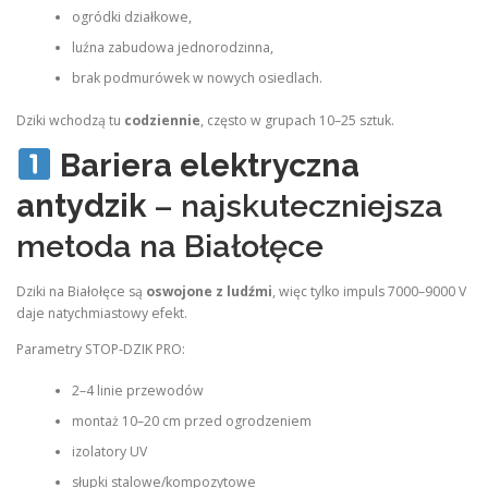
ogródki działkowe,
luźna zabudowa jednorodzinna,
brak podmurówek w nowych osiedlach.
Dziki wchodzą tu
codziennie
, często w grupach 10–25 sztuk.
Bariera elektryczna
antydzik
– najskuteczniejsza
metoda na Białołęce
Dziki na Białołęce są
oswojone z ludźmi
, więc tylko impuls 7000–9000 V
daje natychmiastowy efekt.
Parametry STOP‑DZIK PRO:
2–4 linie przewodów
montaż 10–20 cm przed ogrodzeniem
izolatory UV
słupki stalowe/kompozytowe