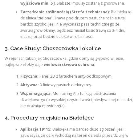
wyjściowa min. 5 J
. Słabsze impulsy zostaną zignorowane.
Zarządzanie roślinnością (Strefa techniczna):
Białołęka to
dzielnica “zielona”. Trawa pod drutem pastucha rośnie tutaj
bardzo szybko. Jeśli nie wykonasz pasa technicznego ze
żwiru/agrowłókniny, będziesz musiał kosić trawę co 3-4 dni,
inaczej prąd będzie uciekał w roślinność.
3. Case Study: Choszczówka i okolice
W rejonach takich jak Choszczówka, gdzie domy są głęboko w lesie,
najlepsze efekty daje
wielowarstwowa ochrona
:
Fizyczna:
Panel 2D z fartuchem anty-podkopowym.
Aktywna:
3-liniowy pastuch elektryczny.
Wspomagająca:
Monitoring AI z funkcją odstraszania
dźwiękowego (o wysokiej częstotliwości, niesłyszalnej dla ludzi,
ale drażniącej zwierzęta).
4. Procedury miejskie na Białołęce
Aplikacja 19115:
Białołęka ma bardzo dużo zgłoszeń. Jeśli
zauważysz, że dziki wchodzą na teren osiedla przez dziurę w