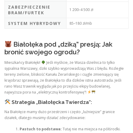
ZABEZPIECZENIE
1 200–4 500 zł
BRAM/FURTEK
SYSTEM HYBRYDOWY
85–180 zł/mb
Białołęka pod „dziką” presją: Jak
bronić swojego ogrodu?
Mieszkańcy Białołęki!
Jeśli myślicie, że Wasza dzielnica to tylko
sypialnia Warszawy, dziki szybko wyprowadzają Was z błędu. Rozległe
tereny zielone, bliskość Kanału Żerańskiego i ciągle zmieniający się
krajobraz sprawiają, że Białołęka to dla dzików istna autostrada. Jeśli
rano Wasz trawnik wygląda jak po przejściu ekipy budowlanej,
najwyższa pora na „elektryczną kontrofensywę”!
Strategia „Białołęcka Twierdza”:
Na Białołęce mamy dużo przestrzeni i często „luźniejsze” granice
działek, dlatego musimy działać zdecydowanie:
Pastuch to podstawa:
Tutaj nie ma miejsca na półśrodki.