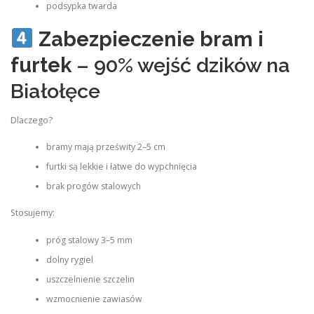
podsypka twarda
Zabezpieczenie bram i
furtek
– 90% wejść dzików na
Białołęce
Dlaczego?
bramy mają prześwity 2–5 cm
furtki są lekkie i łatwe do wypchnięcia
brak progów stalowych
Stosujemy:
próg stalowy 3–5 mm
dolny rygiel
uszczelnienie szczelin
wzmocnienie zawiasów