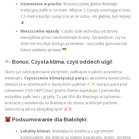
Uziemienie w piachu:
W piaszczystej glebie Białołęki
tradycyjny palik to za mało. Wbijcie 2-3 pręty uziemiające (min.
1,5 metra każdy) i połączcie je ze sobą – im głębiej, tym lepiej!
Nieszczelne wjazdy:
Często dziki wchodzą od strony
nieużytków przez niedomknięte bramy. Sprawdźcie, czy na
dole nie ma zbyt dużego prześwitu – uszczelka gumowa lub
listwa załatwią sprawę!
Bonus: Czysta klima, czyli oddech ulgi!
Skoro już zabezpieczacie perymetr, zadbajcie o jakość powietrza
wewnątrz.
Czyszczenie klimatyzacji parą
to absolutna konieczność,
zwłaszcza w dzielnicach o dużej ilości pyłków!
Gorąca para pod
ciśnieniem (150-180°C) bez grama chemii wypłukuje z parownika
wszystkie pyłki, kurz i grzyby. To jak SPA dla Waszego urządzenia –
wracacie z weekendu na Białołęce do domu, w którym pachnie
świeżością jak na alpejskiej łące!
Podsumowanie dla Białołęki:
Lokalny klimat:
Białołęka to dzielnica z ogromnym
potencjałem, ale dziki tu są stałymi bywalcami. Jeden, sprytnie