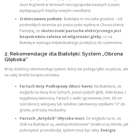
dużo kryjówek w terenach niezagospodarowanych (często
występujących między nowymi osiedlami).
Zróżnicowane podłoże:
Białołęka to mozaika gruntów – od
podmokłych terenów po piaszczyste wydmy w Choszczówce.
Pamiętaj, że
skuteczność pastucha elektrycznego jest
bezpośrednio zależna od wilgotności gleby
, co na
Białołęce wymaga indywidualnego podejścia do uziemienia.
2. Rekomendacje dla Białołęki: System „Obrona
Głęboka”
W tej dzielnicy rekomenduję system, który nie polega tylko na płocie, ale
na całej strefie bezpieczeństwa.
Fartuch Anty-Podkopowy (Must-have):
Na Białołęce, ze
względu na dużą ilość luźnych, piaszczystych gleb, dziki kopią z
wyjątkową łatwością. Fartuch z siatki zgrzewanej (min. 60 cm
szerokości), wkopany lub solidnie zakotwiony szpilkami “U” do
gruntu, jest tutaj niezbędny.
Pastuch „Antydzik” (Wysoka moc):
Ze względu na to, że
dziki na Białołęce są „wielopokoleniowe” (matki uczą młode, jak
pokonywać przeszkody), system musi być silny.
Energia