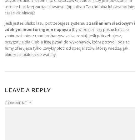
bezpośrednio z lasem (np. Choszczówka, Anecin), czy jest położona na
terenie bardziej zurbanizowanym (np. blisko Tarchomina lub wschodniej
części dzielnicy)?
Jeśli jesteś blisko lasu, potrzebujesz systemu z
zasilaniem sieciowym i
zdalnym monitoringiem napięcia
(by wiedzieć, czy pastuch działa,
zanim wstaniesz rano i zobaczysz zniszczenia). Jeśli potrzebujesz,
przygotuję dla Ciebie listę pytań do wykonawcy, która pozwoli odsiać
firmy oferujące tylko „zwykły płot” od specjalistów, którzy wiedzą, jak
okiełznać białołęckie watahy.
LEAVE A REPLY
COMMENT
*