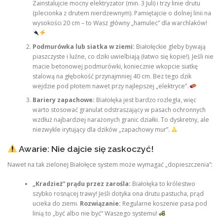
Zainstalujcie mocny elektryzator (min. 3 Juli) i trzy linie drutu
(plecionka z drutem nierdzewnym). Pamiętajcie o dolnej linii na
wysokości 20 cm – to Wasz główny „hamulec” dla warchlaków!
Podmurówka lub siatka w ziemi:
Białołęckie gleby bywają
piaszczyste i luźne, co dziki uwielbiają (łatwo się kopie!). Jeśli nie
macie betonowej podmurówki, koniecznie wkopcie siatkę
stalową na głębokość przynajmniej 40 cm. Bez tego dzik
wejdzie pod płotem nawet przy najlepszej „elektryce”.
Bariery zapachowe:
Białołęka jest bardzo rozległa, więc
warto stosować granulat odstraszający w pasach ochronnych
wzdłuż najbardziej narażonych granic działki. To dyskretny, ale
niezwykle irytujący dla dzików „zapachowy mur”.
Awarie: Nie dajcie się zaskoczyć!
Nawet na tak zielonej Białołęce system może wymagać „dopieszczenia”:
„Kradzież” prądu przez zarośla:
Białołęka to królestwo
szybko rosnącej trawy! Jeśli dotyka ona drutu pastucha, prąd
ucieka do ziemi.
Rozwiązanie:
Regularne koszenie pasa pod
linią to „być albo nie być” Waszego systemu!