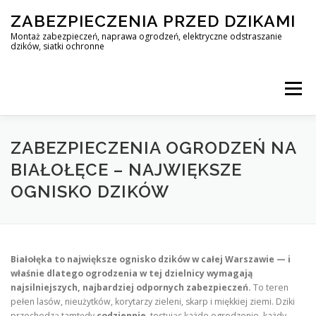
Skip
ZABEZPIECZENIA PRZED DZIKAMI
to
content
Montaż zabezpieczeń, naprawa ogrodzeń, elektryczne odstraszanie
dzików, siatki ochronne
Menu
STOP DZIK
ZABEZPIECZENIA OGRODZEŃ NA
BIAŁOŁĘCE – NAJWIĘKSZE
OGNISKO DZIKÓW
PROFESJONALNA OCHRONA PRZED DZIKAMI • WARSZAWA +
ZABEZPIECZENIA PRZED DZIKAMI
BLOG
Białołęka to największe ognisko dzików w całej Warszawie — i
właśnie dlatego ogrodzenia w tej dzielnicy wymagają
najsilniejszych, najbardziej odpornych zabezpieczeń.
To teren
KONTAKT
pełen lasów, nieużytków, korytarzy zieleni, skarp i miękkiej ziemi. Dziki
przechodzą tamtędy
codziennie
, testując każde ogrodzenie, każdy