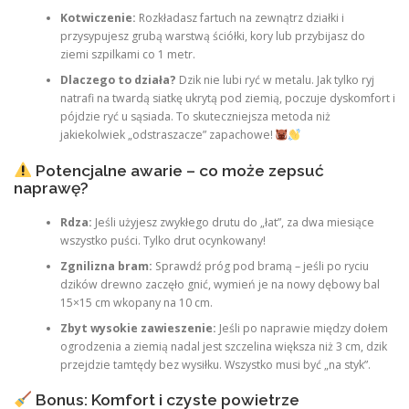
Kotwiczenie:
Rozkładasz fartuch na zewnątrz działki i
przysypujesz grubą warstwą ściółki, kory lub przybijasz do
ziemi szpilkami co 1 metr.
Dlaczego to działa?
Dzik nie lubi ryć w metalu. Jak tylko ryj
natrafi na twardą siatkę ukrytą pod ziemią, poczuje dyskomfort i
pójdzie ryć u sąsiada. To skuteczniejsza metoda niż
jakiekolwiek „odstraszacze” zapachowe!
Potencjalne awarie – co może zepsuć
naprawę?
Rdza:
Jeśli użyjesz zwykłego drutu do „łat”, za dwa miesiące
wszystko puści. Tylko drut ocynkowany!
Zgnilizna bram:
Sprawdź próg pod bramą – jeśli po ryciu
dzików drewno zaczęło gnić, wymień je na nowy dębowy bal
15×15 cm wkopany na 10 cm.
Zbyt wysokie zawieszenie:
Jeśli po naprawie między dołem
ogrodzenia a ziemią nadal jest szczelina większa niż 3 cm, dzik
przejdzie tamtędy bez wysiłku. Wszystko musi być „na styk”.
Bonus: Komfort i czyste powietrze