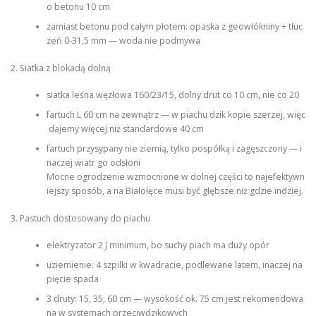
o betonu 10 cm
zamiast betonu pod całym płotem: opaska z geowłókniny + tłuc
zeń 0-31,5 mm — woda nie podmywa
2. Siatka z blokadą dolną
siatka leśna węzłowa 160/23/15, dolny drut co 10 cm, nie co 20
fartuch L 60 cm na zewnątrz — w piachu dzik kopie szerzej, więc
dajemy więcej niż standardowe 40 cm
fartuch przysypany nie ziemią, tylko pospółką i zagęszczony — i
naczej wiatr go odsłoni
Mocne ogrodzenie wzmocnione w dolnej części to najefektywn
iejszy sposób, a na Białołęce musi być głębsze niż gdzie indziej.
3. Pastuch dostosowany do piachu
elektryzator 2 J minimum, bo suchy piach ma duży opór
uziemienie: 4 szpilki w kwadracie, podlewane latem, inaczej na
pięcie spada
3 druty: 15, 35, 60 cm — wysokość ok. 75 cm jest rekomendowa
na w systemach przeciwdzikowych