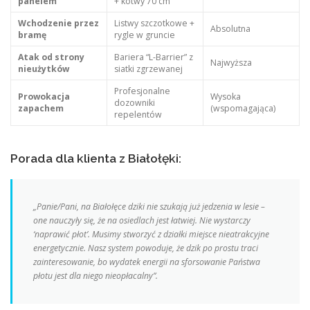
panelem
+ kotwy 70 cm
Wchodzenie przez
Listwy szczotkowe +
Absolutna
bramę
rygle w gruncie
Atak od strony
Bariera “L-Barrier” z
Najwyższa
nieużytków
siatki zgrzewanej
Profesjonalne
Prowokacja
Wysoka
dozowniki
zapachem
(wspomagająca)
repelentów
Porada dla klienta z Białołęki:
„Panie/Pani, na Białołęce dziki nie szukają już jedzenia w lesie –
one nauczyły się, że na osiedlach jest łatwiej. Nie wystarczy
‘naprawić płot’. Musimy stworzyć z działki miejsce nieatrakcyjne
energetycznie. Nasz system powoduje, że dzik po prostu traci
zainteresowanie, bo wydatek energii na sforsowanie Państwa
płotu jest dla niego nieopłacalny”.