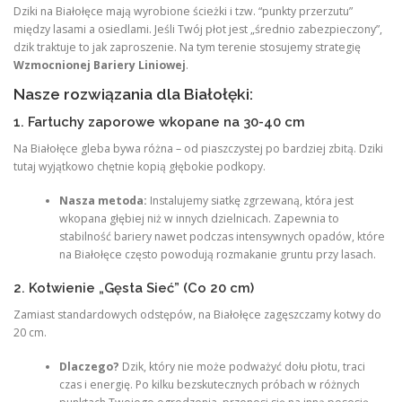
Dziki na Białołęce mają wyrobione ścieżki i tzw. “punkty przerzutu”
między lasami a osiedlami. Jeśli Twój płot jest „średnio zabezpieczony”,
dzik traktuje to jak zaproszenie. Na tym terenie stosujemy strategię
Wzmocnionej Bariery Liniowej
.
Nasze rozwiązania dla Białołęki:
1. Fartuchy zaporowe wkopane na 30-40 cm
Na Białołęce gleba bywa różna – od piaszczystej po bardziej zbitą. Dziki
tutaj wyjątkowo chętnie kopią głębokie podkopy.
Nasza metoda:
Instalujemy siatkę zgrzewaną, która jest
wkopana głębiej niż w innych dzielnicach. Zapewnia to
stabilność bariery nawet podczas intensywnych opadów, które
na Białołęce często powodują rozmakanie gruntu przy lasach.
2. Kotwienie „Gęsta Sieć” (Co 20 cm)
Zamiast standardowych odstępów, na Białołęce zagęszczamy kotwy do
20 cm.
Dlaczego?
Dzik, który nie może podważyć dołu płotu, traci
czas i energię. Po kilku bezskutecznych próbach w różnych