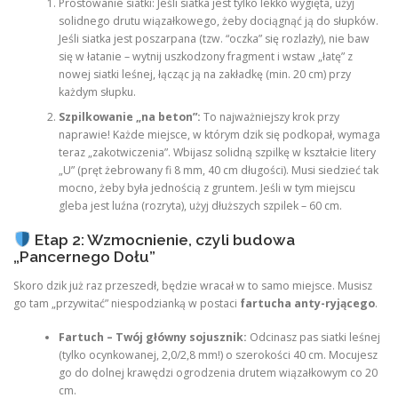
Prostowanie siatki: Jeśli siatka jest tylko lekko wygięta, użyj
solidnego drutu wiązałkowego, żeby dociągnąć ją do słupków.
Jeśli siatka jest poszarpana (tzw. “oczka” się rozlazły), nie baw
się w łatanie – wytnij uszkodzony fragment i wstaw „łatę” z
nowej siatki leśnej, łącząc ją na zakładkę (min. 20 cm) przy
każdym słupku.
Szpilkowanie „na beton”:
To najważniejszy krok przy
naprawie! Każde miejsce, w którym dzik się podkopał, wymaga
teraz „zakotwiczenia”. Wbijasz solidną szpilkę w kształcie litery
„U” (pręt żebrowany fi 8 mm, 40 cm długości). Musi siedzieć tak
mocno, żeby była jednością z gruntem. Jeśli w tym miejscu
gleba jest luźna (rozryta), użyj dłuższych szpilek – 60 cm.
Etap 2: Wzmocnienie, czyli budowa
„Pancernego Dołu”
Skoro dzik już raz przeszedł, będzie wracał w to samo miejsce. Musisz
go tam „przywitać” niespodzianką w postaci
fartucha anty-ryjącego
.
Fartuch – Twój główny sojusznik:
Odcinasz pas siatki leśnej
(tylko ocynkowanej, 2,0/2,8 mm!) o szerokości 40 cm. Mocujesz
go do dolnej krawędzi ogrodzenia drutem wiązałkowym co 20
cm.