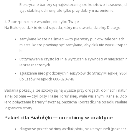
Elektryczne bariery są najskuteczniejsze kosztowo i czasowo, d
ając stabilną ochronę, ale tylko przy dobrym uziemieniu.
4. Zabezpieczenie wspólne, nie tylko Twoje
Na Białołęce dzik idzie od sąsiada, który ma otwartą działkę. Dlatego:
zamykane kosze na śmieci — to pierwszy punkt w zaleceniach
miasta: kosze powinny być zamykane, aby dzik nie wyczuł zapac
hu
utrzymywanie czystości i nie wyrzucanie żywności w miejscach n
ieprzeznaczonych
zgłaszanie nieogrodzonych nieużytków do Straży Miejskiej 986 l
ub Lasów Miejskich 600-020-746
Badania pokazują, że szkody są najwyższe przy drogach, dolinach i natur
alnej osłonie — czyli przy Trasie Toruńskiej, wale wiślanym i Kanale. Dop
iero połączenie bariery fizycznej, pastucha i porządku na osiedlu realnie
ogranicza straty.
Pakiet dla Białołęki — co robimy w praktyce
diagnoza: przechodzimy wzdłuż płotu, szukamy tuneli (poznasz