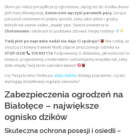
Skoro już robisz porządki przy ogrodzeniu, zajrzyj też do środka domu!
Jeśli masz klimatyzację,
koniecznie wyczyść parownik parą
. Gorąca
para pod ciśnieniem to jedyny sposób, żeby zabić pleśń i grzyby,
których nie usunie żaden „zwykły” płyn. Świeże powietrze w
Chotomowie
i okolicach to podstawa zdrowia Twojej rodziny!
Twój płot po naprawie nadal nie daje Ci spokoju?
Nie czekaj, aż
zniszczą Ci kolejny trawnik! Wyślij zdjęcie zniszczonego odcinka na
STOP-DZIK
570 933 114
. Podpowiemy Ci dokładnie, jak wzmocnić to
miejsce, przyjedziemy z materiałem i zamontujemy wszystko tak, żeby
dziki omijały Twój teren szerokim łukiem!
Czy Twoja brama i furtka po
ataku dzików
działają poprawnie, czy też
wymagają dodatkowej regulacji zawiasów?
Zabezpieczenia ogrodzeń na
Białołęce – największe
ognisko dzików
Skuteczna ochrona posesji i osiedli –