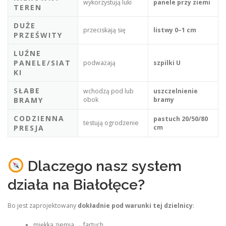
wykorzystują luki
panele przy ziemi
TEREN
DUŻE
przeciskają się
listwy 0–1 cm
PRZEŚWITY
LUŹNE
PANELE/SIAT
podważają
szpilki U
KI
SŁABE
wchodzą pod lub
uszczelnienie
BRAMY
obok
bramy
CODZIENNA
pastuch 20/50/80
testują ogrodzenie
PRESJA
cm
Dlaczego nasz system
działa na Białołęce?
Bo jest zaprojektowany
dokładnie pod warunki tej dzielnicy
:
miękka ziemia → fartuch,