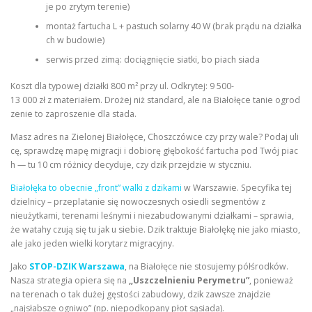
je po zrytym terenie)
montaż fartucha L + pastuch solarny 40 W (brak prądu na działka
ch w budowie)
serwis przed zimą: dociągnięcie siatki, bo piach siada
Koszt dla typowej działki 800 m² przy ul. Odkrytej: 9 500-
13 000 zł z materiałem. Drożej niż standard, ale na Białołęce tanie ogrod
zenie to zaproszenie dla stada.
Masz adres na Zielonej Białołęce, Choszczówce czy przy wale? Podaj uli
cę, sprawdzę mapę migracji i dobiorę głębokość fartucha pod Twój piac
h — tu 10 cm różnicy decyduje, czy dzik przejdzie w styczniu.
Białołęka to obecnie „front” walki z dzikami
w Warszawie. Specyfika tej
dzielnicy – przeplatanie się nowoczesnych osiedli segmentów z
nieużytkami, terenami leśnymi i niezabudowanymi działkami – sprawia,
że watahy czują się tu jak u siebie. Dzik traktuje Białołękę nie jako miasto,
ale jako jeden wielki korytarz migracyjny.
Jako
STOP-DZIK Warszawa
, na Białołęce nie stosujemy półśrodków.
Nasza strategia opiera się na
„Uszczelnieniu Perymetru”
, ponieważ
na terenach o tak dużej gęstości zabudowy, dzik zawsze znajdzie
„najsłabsze ogniwo” (np. niepodkopany płot sąsiada).