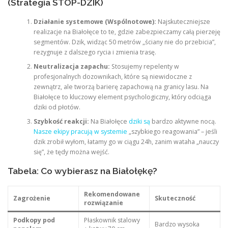
(Strategia STOP-DZIK)
Działanie systemowe (Wspólnotowe):
Najskuteczniejsze
realizacje na Białołęce to te, gdzie zabezpieczamy całą pierzeję
segmentów. Dzik, widząc 50 metrów „ściany nie do przebicia”,
rezygnuje z dalszego rycia i zmienia trasę.
Neutralizacja zapachu:
Stosujemy repelenty w
profesjonalnych dozownikach, które są niewidoczne z
zewnątrz, ale tworzą barierę zapachową na granicy lasu. Na
Białołęce to kluczowy element psychologiczny, który odciąga
dziki od płotów.
Szybkość reakcji:
Na Białołęce
dziki są
bardzo aktywne nocą.
Nasze ekipy pracują w systemie
„szybkiego reagowania” – jeśli
dzik zrobił wyłom, łatamy go w ciągu 24h, zanim wataha „nauczy
się”, że tędy można wejść.
Tabela: Co wybierasz na Białołękę?
Rekomendowane
Zagrożenie
Skuteczność
rozwiązanie
Podkopy pod
Płaskownik stalowy
Bardzo wysoka