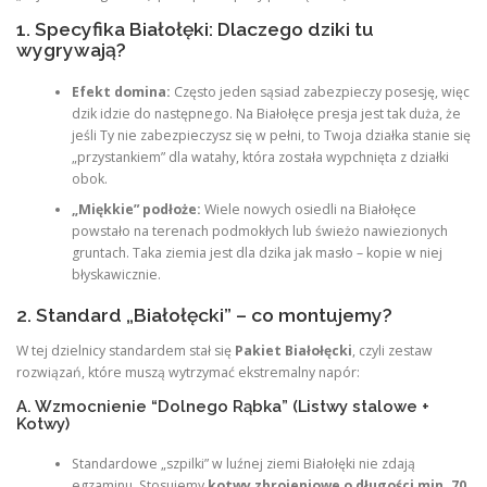
1. Specyfika Białołęki: Dlaczego dziki tu
wygrywają?
Efekt domina:
Często jeden sąsiad zabezpieczy posesję, więc
dzik idzie do następnego. Na Białołęce presja jest tak duża, że
jeśli Ty nie zabezpieczysz się w pełni, to Twoja działka stanie się
„przystankiem” dla watahy, która została wypchnięta z działki
obok.
„Miękkie” podłoże:
Wiele nowych osiedli na Białołęce
powstało na terenach podmokłych lub świeżo nawiezionych
gruntach. Taka ziemia jest dla dzika jak masło – kopie w niej
błyskawicznie.
2. Standard „Białołęcki” – co montujemy?
W tej dzielnicy standardem stał się
Pakiet Białołęcki
, czyli zestaw
rozwiązań, które muszą wytrzymać ekstremalny napór:
A. Wzmocnienie “Dolnego Rąbka” (Listwy stalowe +
Kotwy)
Standardowe „szpilki” w luźnej ziemi Białołęki nie zdają
egzaminu. Stosujemy
kotwy zbrojeniowe o długości min. 70