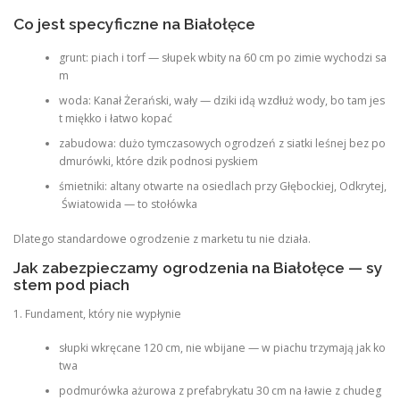
Co jest specyficzne na Białołęce
grunt: piach i torf — słupek wbity na 60 cm po zimie wychodzi sa
m
woda: Kanał Żerański, wały — dziki idą wzdłuż wody, bo tam jes
t miękko i łatwo kopać
zabudowa: dużo tymczasowych ogrodzeń z siatki leśnej bez po
dmurówki, które dzik podnosi pyskiem
śmietniki: altany otwarte na osiedlach przy Głębockiej, Odkrytej,
Światowida — to stołówka
Dlatego standardowe ogrodzenie z marketu tu nie działa.
Jak zabezpieczamy ogrodzenia na Białołęce — sy
stem pod piach
1. Fundament, który nie wypłynie
słupki wkręcane 120 cm, nie wbijane — w piachu trzymają jak ko
twa
podmurówka ażurowa z prefabrykatu 30 cm na ławie z chudeg