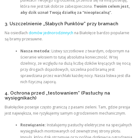
punktach Twojego ogrodzenia, przenosi się na inną posesję,
która nie jest tak dobrze zabezpieczona.
Twoim celem jest,
aby dzik uznał Twoją działkę za “nieopłacalną”.
3. Uszczelnienie „Słabych Punktów” przy bramach
Na osiedlach
domów jednorodzinnych
na Białołęce bardzo popularne
są bramy przesuwne.
Nasza metoda:
Listwy szczotkowe z twardym, odpornym na
ścieranie włosiem to tutaj absolutna konieczność. W tej
dzielnicy, ze względu na dużą liczbę dzików kręcących się nocą
przy drogach dojazdowych, szczelina pod bramą jest
sprawdzana przez warchlaki każdej nocy. Nasza listwa jest dla
nich fizyczną zaporą.
4. Ochrona przed „testowaniem” (Pastuchy na
wysięgnikach)
Białołęckie posesje często graniczą z pasami zieleni. Tam, gdzie presja
jest największa, nie ryzykujemy samym ogrodzeniem mechanicznym.
Rozwiązanie:
Instalujemy pastuchy elektryczne na specjalnych
wysięgnikach montowanych od zewnętrznej strony płotu.
Impuls, który dzik otrzymuje przy próbie dotknięcia ogrodzenia