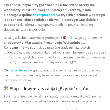
Czy chcesz, abym przygotował dla Ciebie “Wzór oferty dla
Wspólnoty Mieszkaniowej na Białołęce”, która wyjaśnia,
dlaczego wspólne
zabezpieczenie
wszystkich działek w szeregu
jest tańsze i skuteczniejsze niż walka każdego właściciela z
osobna?
Taka oferta to najlepszy sposób na pozyskanie dużego
zlecenia na całą ulicę/osiedle.
O, witaj w klubie „saperów ogrodowych”!
Jeśli Twoje ogrodzenie w
Chotomowie
,
Warszawie
,
Pruszkowie
,
Wołominie
czy
Konstancinie
wygląda jak po przejściu stada miniaturowych
buldożerów, to nie ma co płakać nad rozlanym mlekiem – trzeba przejść
do kontrofensywy! Naprawa po dzikach to nie jest zwykłe „podwiązanie
drutem”, to misja ratunkowa Twojej własności.
Oto
jak skutecznie
wyprostować zniszczenia i zamienić ogrodzenie w
niezdobytą twierdzę, żeby te zwierzaki przestały Cię traktować jak
darmową stołówkę.
Etap 1: Inwentaryzacja i „Szycie” szkód
Zanim zaczniesz cokolwiek naprawiać, musisz zidentyfikować „punkty
krytyczne”, czyli miejsca, gdzie siatka została wygięta lub wyrwana.