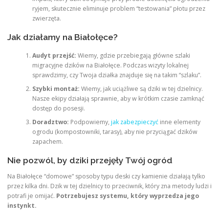
ryjem, skutecznie eliminuje problem “testowania” płotu przez
zwierzęta.
Jak działamy na Białołęce?
Audyt przejść:
Wiemy, gdzie przebiegają główne szlaki
migracyjne dzików na Białołęce. Podczas wizyty lokalnej
sprawdzimy, czy Twoja działka znajduje się na takim “szlaku”.
Szybki montaż:
Wiemy, jak uciążliwe są dziki w tej dzielnicy.
Nasze ekipy działają sprawnie, aby w krótkim czasie zamknąć
dostęp do posesji.
Doradztwo:
Podpowiemy,
jak zabezpieczyć
inne elementy
ogrodu (kompostowniki, tarasy), aby nie przyciągać dzików
zapachem.
Nie pozwól, by dziki przejęły Twój ogród
Na Białołęce “domowe” sposoby typu deski czy kamienie działają tylko
przez kilka dni. Dzik w tej dzielnicy to przeciwnik, który zna metody ludzi i
potrafi je omijać.
Potrzebujesz systemu, który wyprzedza jego
instynkt.