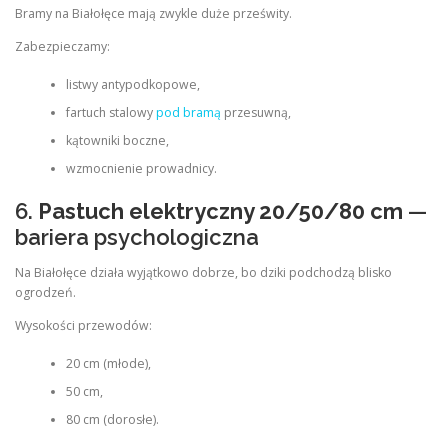
Bramy na Białołęce mają zwykle duże prześwity.
Zabezpieczamy:
listwy antypodkopowe,
fartuch stalowy
pod bramą
przesuwną,
kątowniki boczne,
wzmocnienie prowadnicy.
6.
Pastuch elektryczny 20/50/80 cm
—
bariera psychologiczna
Na Białołęce działa wyjątkowo dobrze, bo dziki podchodzą blisko
ogrodzeń.
Wysokości przewodów:
20 cm (młode),
50 cm,
80 cm (dorosłe).