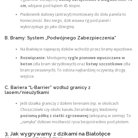
cm
, wbijane pod kątem 45 stopni.
Płaskownik stalowy (antracyt) montowany do dołu panela to
konieczność. Bez niego, dzik wsuwa ryj pod panel i
wykorzystuje go jako dźwignię.
B. Bramy: System „Podwójnego Zabezpieczenia”
Na Białołęce najwięcej dzików wchodzi przez bramy wjazdowe.
Rozwiązanie:
Montujemy
rygle pionowe wpuszczane w
beton
(dla bram skrzydłowych) oraz
listwy szczotkowe
(dla
bram przesuwnych). To odcina najbardziej oczywistą drogę
wejścia.
C. Bariera “L-Barrier” wzdłuż granicy z
lasem/nieużytkami
Jeśli działka graniczy z dzikimi terenami (np. w okolicach
Choszczówki czy okolic kanału Żerańskiego), kładziemy
poziomą półkę z siatki zgrzewanej
(wkopaną w ziemię). To
„zamyka” dzikowi możliwość rycia bezpośrednio pod płotem.
3. Jak wygrywamy z dzikami na Białołęce