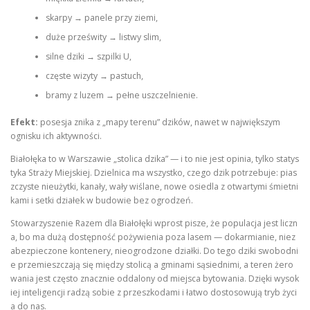
skarpy → panele przy ziemi,
duże prześwity → listwy slim,
silne dziki → szpilki U,
częste wizyty → pastuch,
bramy z luzem → pełne uszczelnienie.
Efekt:
posesja znika z „mapy terenu” dzików, nawet w największym
ognisku ich aktywności.
Białołęka to w Warszawie „stolica dzika” — i to nie jest opinia, tylko statys
tyka Straży Miejskiej. Dzielnica ma wszystko, czego dzik potrzebuje: pias
zczyste nieużytki, kanały, wały wiślane, nowe osiedla z otwartymi śmietni
kami i setki działek w budowie bez ogrodzeń.
Stowarzyszenie Razem dla Białołęki wprost pisze, że populacja jest liczn
a, bo ma dużą dostępność pożywienia poza lasem — dokarmianie, niez
abezpieczone kontenery, nieogrodzone działki. Do tego dziki swobodni
e przemieszczają się między stolicą a gminami sąsiednimi, a teren żero
wania jest często znacznie oddalony od miejsca bytowania. Dzięki wysok
iej inteligencji radzą sobie z przeszkodami i łatwo dostosowują tryb życi
a do nas.