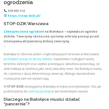
ogrodzenia
570 933 114
https://stop-dzik.pl/
STOP-DZIK Warszawa
Zabezpieczenia ogrodzeń
na Białołęce – największe ognisko
dzików. Tworzymy skuteczne systemy ochrony posesji przed
intensywną aktywnością dzikiej zwierzyny.
:::
Białołęka to obecnie jeden z najtrudniejszych terenów w Warszawie
pod kątem presji ze strony dzików
. Sąsiedztwo rozległych lasów,
terenów zielonych oraz szybko powstająca zabudowa powodują, że
dziki traktują tę dzielnicę jako swój naturalny rewir. Na Białołęce mamy
do czynienia z dużą determinacją zwierząt, dlatego standardowe
rozwiązania tam nie wystarczają.
W
STOP-DZIK
obsługujemy Białołękę w trybie priorytetowym. Oto jak
podchodzimy do
ochrony posesji
w tym konkretnym rejonie:
Dlaczego na Białołęce musisz działać
“pancernie”?