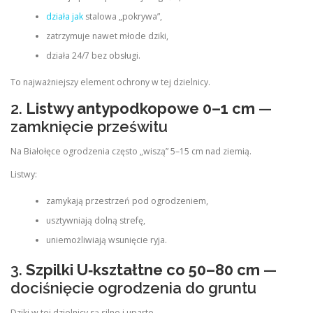
działa jak
stalowa „pokrywa”,
zatrzymuje nawet młode dziki,
działa 24/7 bez obsługi.
To najważniejszy element ochrony w tej dzielnicy.
2.
Listwy antypodkopowe 0–1 cm
—
zamknięcie prześwitu
Na Białołęce ogrodzenia często „wiszą” 5–15 cm nad ziemią.
Listwy:
zamykają przestrzeń pod ogrodzeniem,
usztywniają dolną strefę,
uniemożliwiają wsunięcie ryja.
3.
Szpilki U‑kształtne co 50–80 cm
—
dociśnięcie ogrodzenia do gruntu
Dziki w tej dzielnicy są silne i uparte.