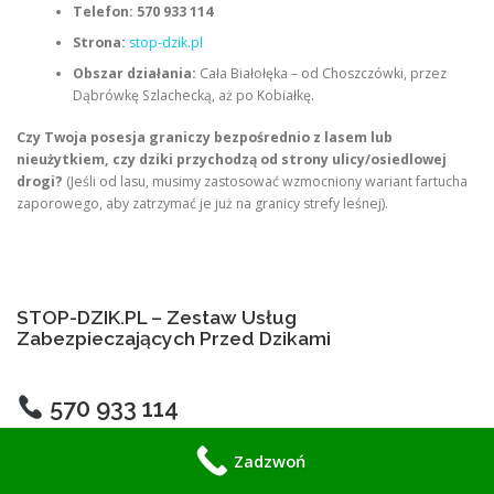
Telefon:
570 933 114
Strona:
stop-dzik.pl
Obszar działania:
Cała Białołęka – od Choszczówki, przez
Dąbrówkę Szlachecką, aż po Kobiałkę.
Czy Twoja posesja graniczy bezpośrednio z lasem lub
nieużytkiem, czy dziki przychodzą od strony ulicy/osiedlowej
drogi?
(Jeśli od lasu, musimy zastosować wzmocniony wariant fartucha
zaporowego, aby zatrzymać je już na granicy strefy leśnej).
STOP-DZIK.PL – Zestaw Usług
Zabezpieczających Przed Dzikami
570 933 114
Zadzwoń
Instalacje elektryczne i odstraszające