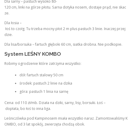
Dla sarny – pastuch wysoko 80-
120 cm, linki na górze płotu. Sarna dotyka nosem, dostaje prąd, nie skac
ze.
Dla łosia –
łoś to czołg. Tu trzeba mocny płot 2 m plus pastuch 3 linie. Inaczej przej
dzie.
Dla lisa/borsuka – fartuch głęboki 60 cm, siatka drobna. Nie podkopie.
System LEŚNY KOMBO
Robimy ogrodzenie które zatrzyma wszystko:
dół: fartuch stalowy 50 cm
środek: pastuch 2 linie na dzika
góra: pastuch 1 linia na sarnę
Cena: od 110 zł/mb. Działa na dziki, sarny, lisy, borsuki. Łoś –
dopłata, bo łoś to inna liga.
Leśniczówka pod Kampinosem miała wszystko naraz. Zamontowaliśmy K
OMBO, od 3 lat spokój, zwierzęta chodzą obok.