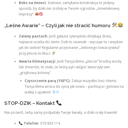
Boks na śmieci:
Stalowa, zamykana konstrukcja to jedyny
sposób, by dziki nie zrobiły w Twoim ogrodzie „śmietnikowej
imprezy”.
„Leśne Awarie” – Czyli jak nie stracić humoru
Zalany pastuch:
Jeśli gałęzie żywopłotu dotykają drutu,
napięcie ucieka do ziemi. Dzik to cwaniak – wyczuje to i wejdzie
jak do siebie! Regularne przycinanie „zielonego towarzystwa”
przy płocie to klucz.
Awaria klimatyzacji:
Jeśli Twoja klima „płacze” brudną wodą
lub śmierdzi, to znak, że leśny pył i wilgoć stworzyły tam
„grzybową kolonię”.
Czyszczenie parą (150°C):
Zabija wszystko bez chemii.
Twoja klima wraca do życia jak nowa – pachnąca i gotowa na
walkę z upałem!
STOP-DZIK – Kontakt
Nie pozwól, żeby sarny podjadały Twoje kwiaty, a dziki orały trawnik!
Telefon:
570 933 114