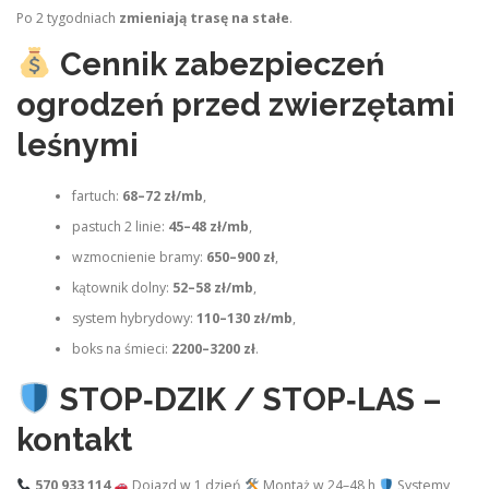
Po 2 tygodniach
zmieniają trasę na stałe
.
Cennik zabezpieczeń
ogrodzeń przed zwierzętami
leśnymi
fartuch:
68–72 zł/mb
,
pastuch 2 linie:
45–48 zł/mb
,
wzmocnienie bramy:
650–900 zł
,
kątownik dolny:
52–58 zł/mb
,
system hybrydowy:
110–130 zł/mb
,
boks na śmieci:
2200–3200 zł
.
STOP‑DZIK / STOP‑LAS –
kontakt
570 933 114
Dojazd w 1 dzień
Montaż w 24–48 h
Systemy