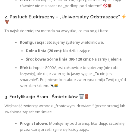
również nie ma szans na „podkop pod płotem”.
2. Pastuch Elektryczny – „Uniwersalny Odstraszacz”
To najskuteczniejsza metoda na wszystko, co ma nogi i futro.
Konfiguracja:
Stosujemy systemy wieloliniowe.
Dolna linia (20 cm):
Na dziki i zające.
Środkowa/Górna linia (80-120 cm):
Na sarny i jelenie.
Efekt:
Impuls 8000V jest całkowicie bezpieczny (nie robi
krzywdy), ale daje zwierzęciu jasny sygnał: „Tu nie jest
smacznie!”. Po jednym kontakcie zwierzyna omija Twój ogród
szerokim łukiem.
3. Fortyfikacje Bram i Śmietników
Większość zwierząt wchodzi „frontowymi drzwiami” (przez bramę) lub
zwabiona zapachem śmieci.
Progi stalowe:
Montujemy pod bramą, likwidując szczelinę,
przez którą prześlizgnie się każdy zając.