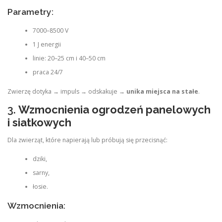
Parametry:
7000–8500 V
1 J energii
linie: 20–25 cm i 40–50 cm
praca 24/7
Zwierzę dotyka → impuls → odskakuje →
unika miejsca na stałe
.
3.
Wzmocnienia ogrodzeń panelowych
i siatkowych
Dla zwierząt, które napierają lub próbują się przecisnąć:
dziki,
sarny,
łosie.
Wzmocnienia: