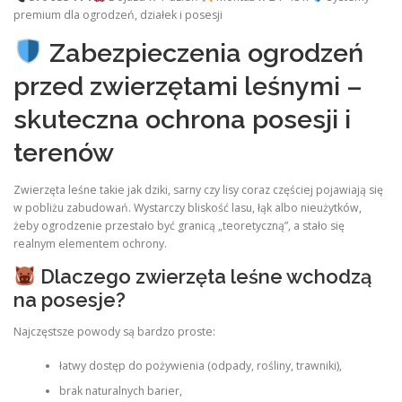
premium dla ogrodzeń, działek i posesji
Zabezpieczenia ogrodzeń
przed zwierzętami leśnymi –
skuteczna ochrona posesji i
terenów
Zwierzęta leśne takie jak dziki, sarny czy lisy coraz częściej pojawiają się
w pobliżu zabudowań. Wystarczy bliskość lasu, łąk albo nieużytków,
żeby ogrodzenie przestało być granicą „teoretyczną”, a stało się
realnym elementem ochrony.
Dlaczego zwierzęta leśne wchodzą
na posesje?
Najczęstsze powody są bardzo proste:
łatwy dostęp do pożywienia (odpady, rośliny, trawniki),
brak naturalnych barier,