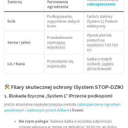
Zwierzę
forsowania
zabezpieczenie
ogrodzenia
Podkopywanie,
Fartuch stalowy
Dzik
wypychanie słabych
(System L), Pastuch
bram
elektryczny
Wysoki płot lub
Przeskakiwanie
pastuch na
Sarna / Jeleń
(wymagają
wysokości 120-150
wysokości)
cm
Siatka o małych
Przeciskanie się,
Lis / Kuna
oczkach, zagięta
wspinaczka
górna krawędź
Filary skutecznej ochrony (System STOP-DZIK)
1. Blokada fizyczna „System L” (Przeciw podkopom)
Jest to absolutnie najskuteczniejsza metoda
zabezpieczenia ogrodzeń
panelowych i siatkowych przed dzikami
i lisami
.
Na czym polega:
Stalowa siatka o wysokiej odporności
zostaje wkopana w ziemię na głębokość 30-50 cm. Jej dolna