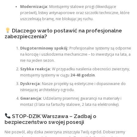
Modernizacja:
Montujemy stalowe progi (likwidujące
prześwit), listwy antynaporowe oraz szczotki techniczne, które
uszczelniają bramę, nie blokując jej ruchu.
Dlaczego warto postawić na profesjonalne
zabezpieczenia?
Długoterminowy spokój:
Profesjonalne systemy są odporne
na korozję i uszkodzenia mechaniczne – to inwestycja na lata, a
nie na jeden sezon.
Szybka reakcja:
W przypadku nasilenia obecności zwierzyny,
montujemy systemy w ciągu
24-48 godzin
.
Dyskrecja:
Nasze projekty są estetyczne i dopasowane do
istniejącej architektury ogrodu.
Gwarancja:
Udzielamy pisemnej gwarancji na materiały i
montaż (3 lata na fartuchy stalowe, 2 lata na elektronikę).
STOP-DZIK Warszawa – Zadbaj o
bezpieczeństwo swojej posesji
Nie pozwól, aby dzika zwierzyna zniszczyła Twój ogród. Dobierzemy