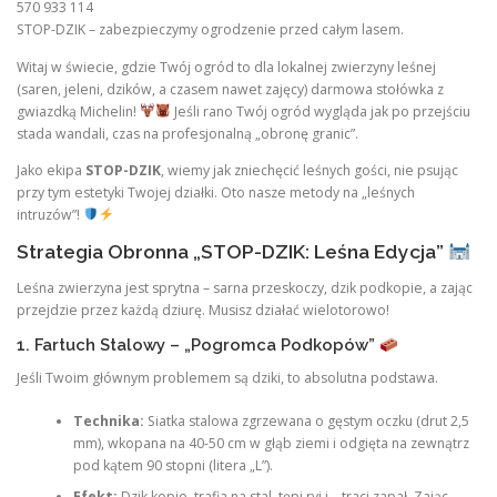
570 933 114
STOP-DZIK – zabezpieczymy ogrodzenie przed całym lasem.
Witaj w świecie, gdzie Twój ogród to dla lokalnej zwierzyny leśnej
(saren, jeleni, dzików, a czasem nawet zajęcy) darmowa stołówka z
gwiazdką Michelin!
Jeśli rano Twój ogród wygląda jak po przejściu
stada wandali, czas na profesjonalną „obronę granic”.
Jako ekipa
STOP-DZIK
, wiemy jak zniechęcić leśnych gości, nie psując
przy tym estetyki Twojej działki. Oto nasze metody na „leśnych
intruzów”!
Strategia Obronna „STOP-DZIK: Leśna Edycja”
Leśna zwierzyna jest sprytna – sarna przeskoczy, dzik podkopie, a zając
przejdzie przez każdą dziurę. Musisz działać wielotorowo!
1. Fartuch Stalowy – „Pogromca Podkopów”
Jeśli Twoim głównym problemem są dziki, to absolutna podstawa.
Technika:
Siatka stalowa zgrzewana o gęstym oczku (drut 2,5
mm), wkopana na 40-50 cm w głąb ziemi i odgięta na zewnątrz
pod kątem 90 stopni (litera „L”).
Efekt:
Dzik kopie, trafia na stal, tępi ryj i… traci zapał. Zając