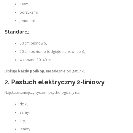
lisami,
borsukami,
jenotami.
Standard:
50 cm pionowo,
50 cm poziomo (odgięte na zewnątrz),
wkopane 30–40 cm.
Blokuje
każdy podkop
, niezależnie od gatunku.
2.
Pastuch elektryczny 2‑liniowy
Najskuteczniejszy system psychologiczny na:
dziki,
sarny,
lisy,
jenoty.