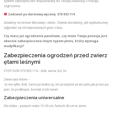
system zabezpieczeń dopasowany do Twojej lokalizacji i rodzaju
zagrożenia.
Zadzwoń po darmową wycenę:
570 933 114
Działamy na terenie Warszawy i okolic. Chętnie doradzimy, jak najskuteczniej
odgrodzić się od nieproszonych gości z lasu.
Czy masz już ogrodzenie panelowe, czy może Twoja posesja jest
obecnie zabezpieczona innym typem płotu, który wymaga
modyfikacji?
Zabezpieczenia ogrodzeń przed zwierz
ętami leśnymi
STOP-DZIK 570 933 114 – dzik, sarna, łoś, lis
Zwierzęta leśne –
to nie tylko dzik. Sarna przeskoczy, łoś przejdzie przez płot jak przez pa
pier, lis podkopie, borsuk zrobi tunel.
Zabezpieczenia uniwersalne
Dla dzika – pastuch nisko 15-30 cm, fartuch 40 cm w ziemi