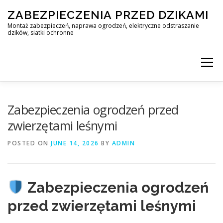
Skip
ZABEZPIECZENIA PRZED DZIKAMI
to
content
Montaż zabezpieczeń, naprawa ogrodzeń, elektryczne odstraszanie
dzików, siatki ochronne
Menu
STOP DZIK
Zabezpieczenia ogrodzeń przed
zwierzętami leśnymi
PROFESJONALNA OCHRONA PRZED DZIKAMI • WARSZAWA +
POSTED ON
JUNE 14, 2026
BY
ADMIN
ZABEZPIECZENIA PRZED DZIKAMI
BLOG
Zabezpieczenia ogrodzeń
przed zwierzętami leśnymi
KONTAKT