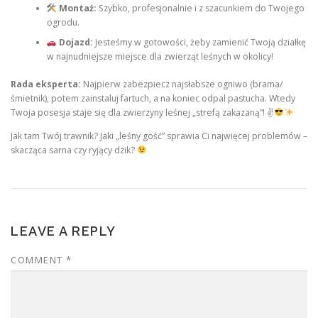
Montaż:
Szybko, profesjonalnie i z szacunkiem do Twojego
ogrodu.
Dojazd:
Jesteśmy w gotowości, żeby zamienić Twoją działkę
w najnudniejsze miejsce dla zwierząt leśnych w okolicy!
Rada eksperta:
Najpierw zabezpiecz najsłabsze ogniwo (brama/
śmietnik), potem zainstaluj fartuch, a na koniec odpal pastucha. Wtedy
Twoja posesja staje się dla zwierzyny leśnej „strefą zakazaną”! ✌
Jak tam Twój trawnik? Jaki „leśny gość” sprawia Ci najwięcej problemów –
skacząca sarna czy ryjący dzik?
LEAVE A REPLY
COMMENT
*