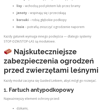
lisy
– wchodzą pod płotem lub przez bramy
jenoty
– wspinają się i przeciskają
borsuki
– robią głębokie podkopy
łosie
– potrafią zniszczyć ogrodzenie naporem
Każdy gatunek wymaga innego podejścia — dlatego systemy
STOP‑DZIK/STOP‑LAS są modułowe.
Najskuteczniejsze
zabezpieczenia ogrodzeń
przed zwierzętami leśnymi
Każdy moduł zaczyna się Guided Linkiem, abyś mógł go rozwijać.
1.
Fartuch antypodkopowy
Najważniejszy element ochrony przed:
dzikami,