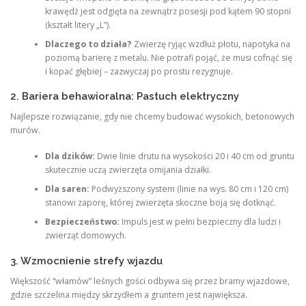
krawędź jest odgięta na zewnątrz posesji pod kątem 90 stopni
(kształt litery „L”).
Dlaczego to działa?
Zwierzę ryjąc wzdłuż płotu, napotyka na
poziomą barierę z metalu. Nie potrafi pojąć, że musi cofnąć się
i kopać głębiej – zazwyczaj po prostu rezygnuje.
2. Bariera behawioralna: Pastuch elektryczny
Najlepsze rozwiązanie, gdy nie chcemy budować wysokich, betonowych
murów.
Dla dzików:
Dwie linie drutu na wysokości 20 i 40 cm od gruntu
skutecznie uczą zwierzęta omijania działki.
Dla saren:
Podwyższony system (linie na wys. 80 cm i 120 cm)
stanowi zaporę, której zwierzęta skoczne boją się dotknąć.
Bezpieczeństwo:
Impuls jest w pełni bezpieczny dla ludzi i
zwierząt domowych.
3. Wzmocnienie strefy wjazdu
Większość “włamów” leśnych gości odbywa się przez bramy wjazdowe,
gdzie szczelina między skrzydłem a gruntem jest największa.