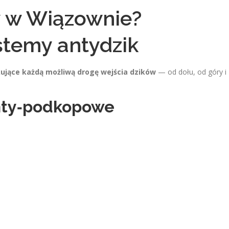
 w Wiązownie?
temy antydzik
ujące każdą możliwą drogę wejścia dzików
— od dołu, od góry i
nty‑podkopowe