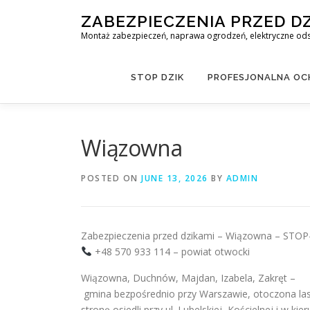
Skip
ZABEZPIECZENIA PRZED D
to
Montaż zabezpieczeń, naprawa ogrodzeń, elektryczne odst
content
STOP DZIK
PROFESJONALNA OCH
Wiązowna
POSTED ON
JUNE 13, 2026
BY
ADMIN
Zabezpieczenia przed dzikami – Wiązowna – STOP
+48 570 933 114 – powiat otwocki
Wiązowna, Duchnów, Majdan, Izabela, Zakręt –
gmina bezpośrednio przy Warszawie, otoczona la
stronę osiedli przy ul. Lubelskiej, Kościelnej i w k