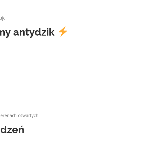
uje.
my antydzik
 terenach otwartych.
odzeń