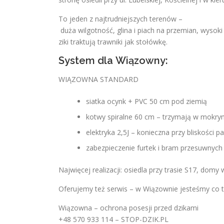
To jeden z najtrudniejszych terenów –
duża wilgotność, glina i piach na przemian, wysok
ziki traktują trawniki jak stołówkę.
System dla Wiązowny:
WIĄZOWNA STANDARD
siatka ocynk + PVC 50 cm pod ziemią
kotwy spiralne 60 cm – trzymają w mokry
elektryka 2,5J – konieczna przy bliskości p
zabezpieczenie furtek i bram przesuwnych
Najwięcej realizacji: osiedla przy trasie S17, domy
Oferujemy też serwis – w Wiązownie jesteśmy co ty
Wiązowna – ochrona posesji przed dzikami
+48 570 933 114 – STOP-DZIK.PL