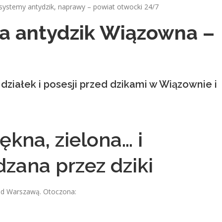
ystemy antydzik, naprawy – powiat otwocki 24/7
a antydzik Wiązowna –
ziałek i posesji przed dzikami w Wiązownie i
kna, zielona… i
zana przez dziki
pod Warszawą. Otoczona: