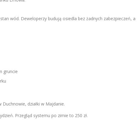
i stan wód. Deweloperzy budują osiedla bez żadnych zabezpieczeń, a
m gruncie
arku
 w Duchnowie, działki w Majdanie.
dzień. Przegląd systemu po zimie to 250 zł.