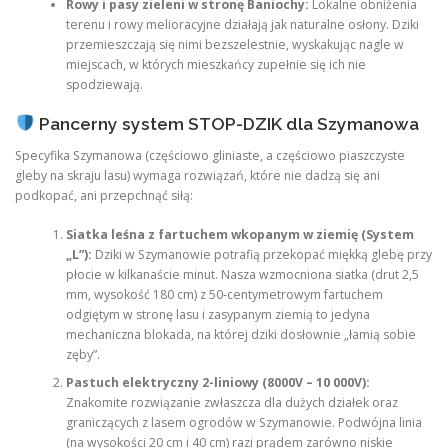
Rowy i pasy zieleni w stronę Baniochy:
Lokalne obniżenia
terenu i rowy melioracyjne działają jak naturalne osłony. Dziki
przemieszczają się nimi bezszelestnie, wyskakując nagle w
miejscach, w których mieszkańcy zupełnie się ich nie
spodziewają.
Pancerny system STOP-DZIK dla Szymanowa
Specyfika Szymanowa (częściowo gliniaste, a częściowo piaszczyste
gleby na skraju lasu) wymaga rozwiązań, które nie dadzą się ani
podkopać, ani przepchnąć siłą:
Siatka leśna z fartuchem wkopanym w ziemię (System
„L”):
Dziki w Szymanowie potrafią przekopać miękką glebę przy
płocie w kilkanaście minut. Nasza wzmocniona siatka (drut 2,5
mm, wysokość 180 cm) z 50-centymetrowym fartuchem
odgiętym w stronę lasu i zasypanym ziemią to jedyna
mechaniczna blokada, na której dziki dosłownie „łamią sobie
zęby”.
Pastuch elektryczny 2-liniowy (8000V – 10 000V):
Znakomite rozwiązanie zwłaszcza dla dużych działek oraz
graniczących z lasem ogrodów w Szymanowie. Podwójna linia
(na wysokości 20 cm i 40 cm) razi prądem zarówno niskie