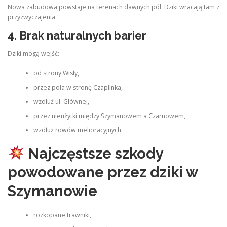
Nowa zabudowa powstaje na terenach dawnych pól. Dziki wracają tam z
przyzwyczajenia.
4. Brak naturalnych barier
Dziki mogą wejść:
od strony Wisły,
przez pola w stronę Czaplinka,
wzdłuż ul. Głównej,
przez nieużytki między Szymanowem a Czarnowem,
wzdłuż rowów melioracyjnych.
Najczęstsze szkody
powodowane przez dziki w
Szymanowie
rozkopane trawniki,