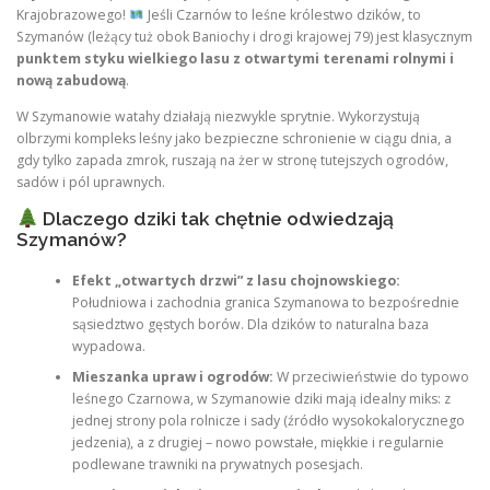
Krajobrazowego!
Jeśli Czarnów to leśne królestwo dzików, to
Szymanów (leżący tuż obok Baniochy i drogi krajowej 79) jest klasycznym
punktem styku wielkiego lasu z otwartymi terenami rolnymi i
nową zabudową
.
W Szymanowie watahy działają niezwykle sprytnie. Wykorzystują
olbrzymi kompleks leśny jako bezpieczne schronienie w ciągu dnia, a
gdy tylko zapada zmrok, ruszają na żer w stronę tutejszych ogrodów,
sadów i pól uprawnych.
Dlaczego dziki tak chętnie odwiedzają
Szymanów?
Efekt „otwartych drzwi” z lasu chojnowskiego:
Południowa i zachodnia granica Szymanowa to bezpośrednie
sąsiedztwo gęstych borów. Dla dzików to naturalna baza
wypadowa.
Mieszanka upraw i ogrodów:
W przeciwieństwie do typowo
leśnego Czarnowa, w Szymanowie dziki mają idealny miks: z
jednej strony pola rolnicze i sady (źródło wysokokalorycznego
jedzenia), a z drugiej – nowo powstałe, miękkie i regularnie
podlewane trawniki na prywatnych posesjach.