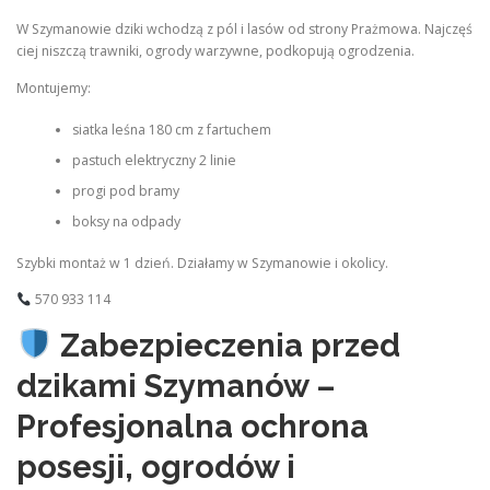
W Szymanowie dziki wchodzą z pól i lasów od strony Prażmowa. Najczęś
ciej niszczą trawniki, ogrody warzywne, podkopują ogrodzenia.
Montujemy:
siatka leśna 180 cm z fartuchem
pastuch elektryczny 2 linie
progi pod bramy
boksy na odpady
Szybki montaż w 1 dzień. Działamy w Szymanowie i okolicy.
570 933 114
Zabezpieczenia przed
dzikami Szymanów –
Profesjonalna ochrona
posesji, ogrodów i