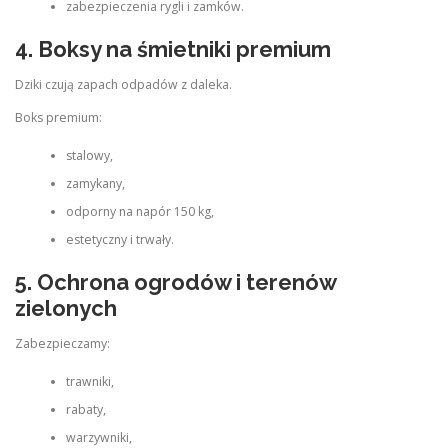
zabezpieczenia rygli i zamków.
4.
Boksy na śmietniki premium
Dziki czują zapach odpadów z daleka.
Boks premium:
stalowy,
zamykany,
odporny na napór 150 kg,
estetyczny i trwały.
5.
Ochrona ogrodów i terenów
zielonych
Zabezpieczamy:
trawniki,
rabaty,
warzywniki,