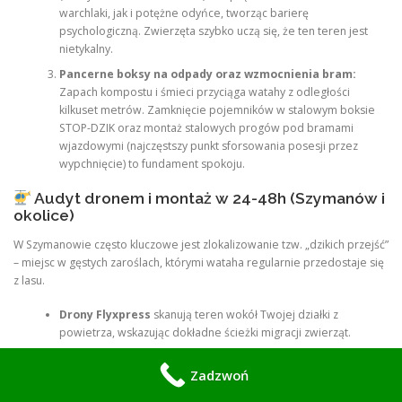
warchlaki, jak i potężne odyńce, tworząc barierę
psychologiczną. Zwierzęta szybko uczą się, że ten teren jest
nietykalny.
Pancerne boksy na odpady oraz wzmocnienia bram:
Zapach kompostu i śmieci przyciąga watahy z odległości
kilkuset metrów. Zamknięcie pojemników w stalowym boksie
STOP-DZIK oraz montaż stalowych progów pod bramami
wjazdowymi (najczęstszy punkt sforsowania posesji przez
wypchnięcie) to fundament spokoju.
Audyt dronem i montaż w 24-48h (Szymanów i
okolice)
W Szymanowie często kluczowe jest zlokalizowanie tzw. „dzikich przejść”
– miejsc w gęstych zaroślach, którymi wataha regularnie przedostaje się
z lasu.
Drony Flyxpress
skanują teren wokół Twojej działki z
powietrza, wskazując dokładne ścieżki migracji zwierząt.
Dzięki temu montujemy zabezpieczenia precyzyjnie tam, gdzie
Zadzwoń
są najbardziej potrzebne, optymalizując koszty całej inwestycji.
Szybkie tempo:
Większość systemów zabezpieczeń na