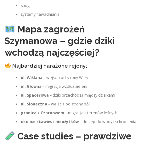
sady,
systemy nawadniania.
Mapa zagrożeń
Szymanowa – gdzie dziki
wchodzą najczęściej?
Najbardziej narażone rejony:
ul. Wiślana
– wejścia od strony Wisły
ul. Główna
– migracja wzdłuż zieleni
ul. Spacerowa
– dziki przechodzą między działkami
ul. Słoneczna
– wejścia od strony pól
granica z Czarnowem
– migracja z terenów leśnych
okolice stawów i nieużytków
– dostęp do wody i schronienia
Case studies – prawdziwe