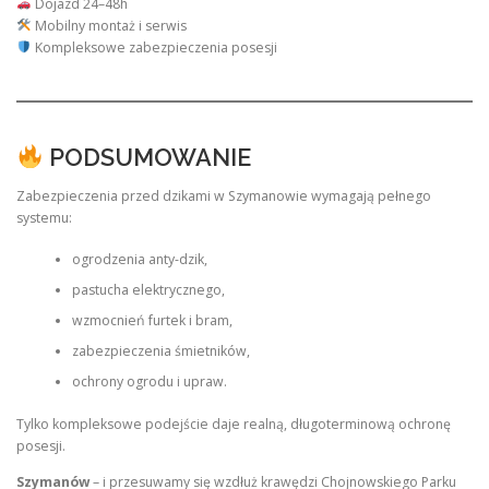
Dojazd 24–48h
Mobilny montaż i serwis
Kompleksowe zabezpieczenia posesji
PODSUMOWANIE
Zabezpieczenia przed dzikami w Szymanowie wymagają pełnego
systemu:
ogrodzenia anty-dzik,
pastucha elektrycznego,
wzmocnień furtek i bram,
zabezpieczenia śmietników,
ochrony ogrodu i upraw.
Tylko kompleksowe podejście daje realną, długoterminową ochronę
posesji.
Szymanów
– i przesuwamy się wzdłuż krawędzi Chojnowskiego Parku