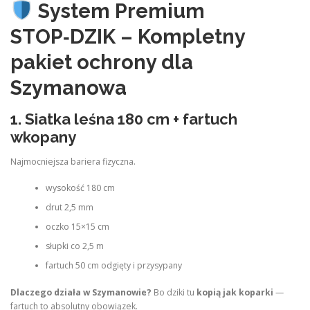
System Premium
STOP‑DZIK – Kompletny
pakiet ochrony dla
Szymanowa
1.
Siatka leśna 180 cm + fartuch
wkopany
Najmocniejsza bariera fizyczna.
wysokość 180 cm
drut 2,5 mm
oczko 15×15 cm
słupki co 2,5 m
fartuch 50 cm odgięty i przysypany
Dlaczego działa w Szymanowie?
Bo dziki tu
kopią jak koparki
—
fartuch to absolutny obowiązek.