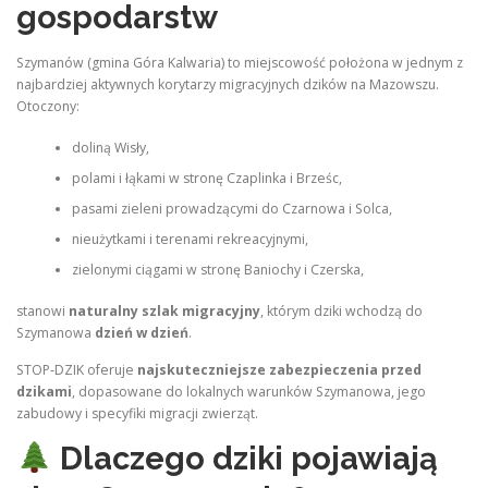
gospodarstw
Szymanów (gmina Góra Kalwaria) to miejscowość położona w jednym z
najbardziej aktywnych korytarzy migracyjnych dzików na Mazowszu.
Otoczony:
doliną Wisły,
polami i łąkami w stronę Czaplinka i Brześc,
pasami zieleni prowadzącymi do Czarnowa i Solca,
nieużytkami i terenami rekreacyjnymi,
zielonymi ciągami w stronę Baniochy i Czerska,
stanowi
naturalny szlak migracyjny
, którym dziki wchodzą do
Szymanowa
dzień w dzień
.
STOP‑DZIK oferuje
najskuteczniejsze zabezpieczenia przed
dzikami
, dopasowane do lokalnych warunków Szymanowa, jego
zabudowy i specyfiki migracji zwierząt.
Dlaczego dziki pojawiają