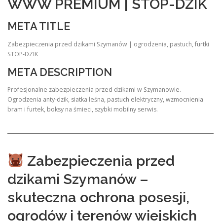
WWW PREMIUM | STOP-DZIK
META TITLE
Zabezpieczenia przed dzikami Szymanów | ogrodzenia, pastuch, furtki
STOP-DZIK
META DESCRIPTION
Profesjonalne zabezpieczenia przed dzikami w Szymanowie.
Ogrodzenia anty-dzik, siatka leśna, pastuch elektryczny, wzmocnienia
bram i furtek, boksy na śmieci, szybki mobilny serwis.
Zabezpieczenia przed
dzikami Szymanów –
skuteczna ochrona posesji,
ogrodów i terenów wiejskich