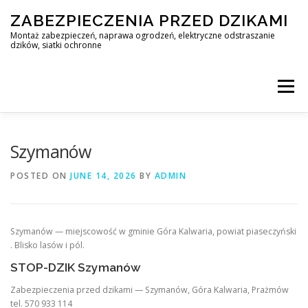
Skip
ZABEZPIECZENIA PRZED DZIKAMI
to
content
Montaż zabezpieczeń, naprawa ogrodzeń, elektryczne odstraszanie
dzików, siatki ochronne
Menu
STOP DZIK
Szymanów
POSTED ON
JUNE 14, 2026
BY
ADMIN
PROFESJONALNA OCHRONA PRZED DZIKAMI • WARSZAWA +
Szymanów — miejscowość w gminie Góra Kalwaria, powiat piaseczyński
ZABEZPIECZENIA PRZED DZIKAMI
BLOG
. Blisko lasów i pól.
STOP-DZIK Szymanów
Zabezpieczenia przed dzikami — Szymanów, Góra Kalwaria, Prażmów
KONTAKT
tel. 570 933 114