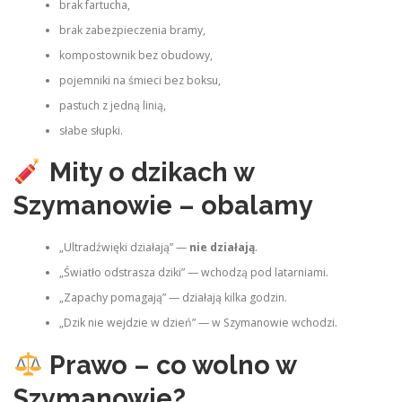
brak fartucha,
brak zabezpieczenia bramy,
kompostownik bez obudowy,
pojemniki na śmieci bez boksu,
pastuch z jedną linią,
słabe słupki.
Mity o dzikach w
Szymanowie – obalamy
„Ultradźwięki działają” —
nie działają
.
„Światło odstrasza dziki” — wchodzą pod latarniami.
„Zapachy pomagają” — działają kilka godzin.
„Dzik nie wejdzie w dzień” — w Szymanowie wchodzi.
Prawo – co wolno w
Szymanowie?