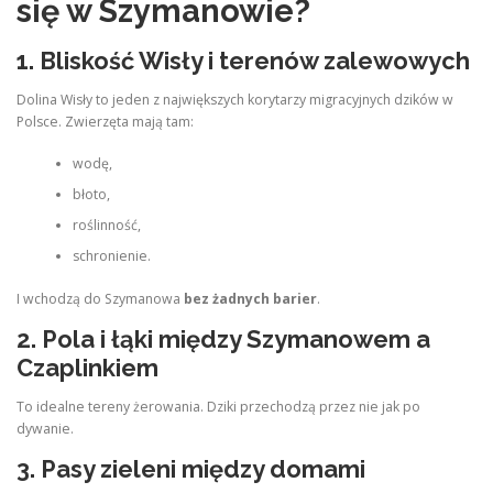
się w Szymanowie?
1. Bliskość Wisły i terenów zalewowych
Dolina Wisły to jeden z największych korytarzy migracyjnych dzików w
Polsce. Zwierzęta mają tam:
wodę,
błoto,
roślinność,
schronienie.
I wchodzą do Szymanowa
bez żadnych barier
.
2. Pola i łąki między Szymanowem a
Czaplinkiem
To idealne tereny żerowania. Dziki przechodzą przez nie jak po
dywanie.
3. Pasy zieleni między domami