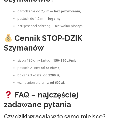
ogrodzenie do 2,2 m —
bez pozwolenia
,
pastuch do 1,2 m —
legalny
,
dzik jest pod ochroną — nie wolno płoszyć.
Cennik STOP‑DZIK
Szymanów
siatka 180 cm + fartuch:
150–190 zł/mb
,
pastuch 2 linie:
od 45 zł/mb
,
boks na 3 kosze:
od 2200 zł
,
wzmocnienie bramy:
od 600 zł
.
FAQ – najczęściej
zadawane pytania
Czy dziki wracają w to samo miejsce?