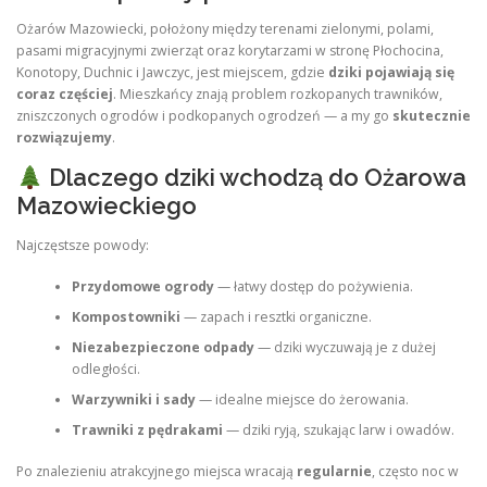
Ożarów Mazowiecki, położony między terenami zielonymi, polami,
pasami migracyjnymi zwierząt oraz korytarzami w stronę Płochocina,
Konotopy, Duchnic i Jawczyc, jest miejscem, gdzie
dziki pojawiają się
coraz częściej
. Mieszkańcy znają problem rozkopanych trawników,
zniszczonych ogrodów i podkopanych ogrodzeń — a my go
skutecznie
rozwiązujemy
.
Dlaczego dziki wchodzą do Ożarowa
Mazowieckiego
Najczęstsze powody:
Przydomowe ogrody
— łatwy dostęp do pożywienia.
Kompostowniki
— zapach i resztki organiczne.
Niezabezpieczone odpady
— dziki wyczuwają je z dużej
odległości.
Warzywniki i sady
— idealne miejsce do żerowania.
Trawniki z pędrakami
— dziki ryją, szukając larw i owadów.
Po znalezieniu atrakcyjnego miejsca wracają
regularnie
, często noc w