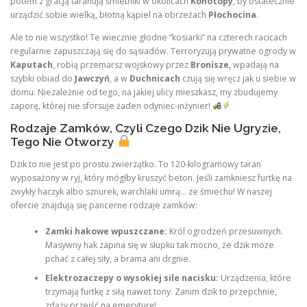
potem z gracją taranują śmietniki w okolicach
Konotopy
, by ostatecznie
urządzić sobie wielką, błotną kąpiel na obrzeżach
Płochocina
.
Ale to nie wszystko! Te wiecznie głodne “kosiarki” na czterech racicach
regularnie zapuszczają się do sąsiadów. Terroryzują prywatne ogrody w
Kaputach
, robią przemarsz wojskowy przez
Bronisze
, wpadają na
szybki obiad do
Jawczyń
, a w
Duchnicach
czują się wręcz jak u siebie w
domu. Niezależnie od tego, na jakiej ulicy mieszkasz, my zbudujemy
zaporę, której nie sforsuje żaden odyniec-inżynier!
Rodzaje Zamków, Czyli Czego Dzik Nie Ugryzie,
Tego Nie Otworzy
Dzik to nie jest po prostu zwierzątko. To 120-kilogramowy taran
wyposażony w ryj, który mógłby kruszyć beton. Jeśli zamkniesz furtkę na
zwykły haczyk albo sznurek, warchlaki umrą… ze śmiechu! W naszej
ofercie znajdują się pancerne rodzaje zamków:
Zamki hakowe wpuszczane:
Król ogrodzeń przesuwnych.
Masywny hak zapina się w słupku tak mocno, że dzik może
pchać z całej siły, a brama ani drgnie.
Elektrozaczepy o wysokiej sile nacisku:
Urządzenia, które
trzymają furtkę z siłą nawet tony. Zanim dzik to przepchnie,
zdąży przejść na emeryturę!