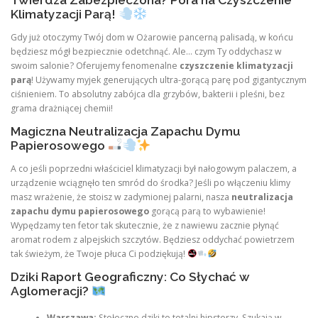
Twierdza Zabezpieczona? Pora na Czyszczenie
Klimatyzacji Parą!
Gdy już otoczymy Twój dom w Ożarowie pancerną palisadą, w końcu
będziesz mógł bezpiecznie odetchnąć. Ale… czym Ty oddychasz w
swoim salonie? Oferujemy fenomenalne
czyszczenie klimatyzacji
parą
! Używamy myjek generujących ultra-gorącą parę pod gigantycznym
ciśnieniem. To absolutny zabójca dla grzybów, bakterii i pleśni, bez
grama drażniącej chemii!
Magiczna Neutralizacja Zapachu Dymu
Papierosowego
A co jeśli poprzedni właściciel klimatyzacji był nałogowym palaczem, a
urządzenie wciągnęło ten smród do środka? Jeśli po włączeniu klimy
masz wrażenie, że stoisz w zadymionej palarni, nasza
neutralizacja
zapachu dymu papierosowego
gorącą parą to wybawienie!
Wypędzamy ten fetor tak skutecznie, że z nawiewu zacznie płynąć
aromat rodem z alpejskich szczytów. Będziesz oddychać powietrzem
tak świeżym, że Twoje płuca Ci podziękują!
Dziki Raport Geograficzny: Co Słychać w
Aglomeracji?
Warszawa:
Stołeczne dziki to totalni hipsterzy. Szukają w