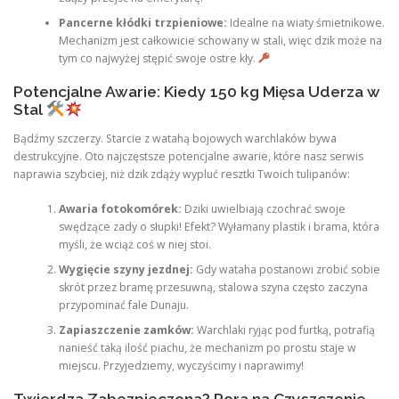
Pancerne kłódki trzpieniowe:
Idealne na wiaty śmietnikowe.
Mechanizm jest całkowicie schowany w stali, więc dzik może na
tym co najwyżej stępić swoje ostre kły.
Potencjalne Awarie: Kiedy 150 kg Mięsa Uderza w
Stal
Bądźmy szczerzy. Starcie z watahą bojowych warchlaków bywa
destrukcyjne. Oto najczęstsze potencjalne awarie, które nasz serwis
naprawia szybciej, niż dzik zdąży wypluć resztki Twoich tulipanów:
Awaria fotokomórek:
Dziki uwielbiają czochrać swoje
swędzące zady o słupki! Efekt? Wyłamany plastik i brama, która
myśli, że wciąż coś w niej stoi.
Wygięcie szyny jezdnej:
Gdy wataha postanowi zrobić sobie
skrót przez bramę przesuwną, stalowa szyna często zaczyna
przypominać fale Dunaju.
Zapiaszczenie zamków:
Warchlaki ryjąc pod furtką, potrafią
nanieść taką ilość piachu, że mechanizm po prostu staje w
miejscu. Przyjedziemy, wyczyścimy i naprawimy!