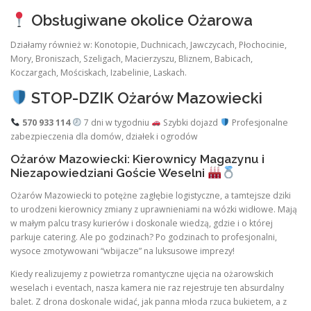
Obsługiwane okolice Ożarowa
Działamy również w: Konotopie, Duchnicach, Jawczycach, Płochocinie,
Mory, Broniszach, Szeligach, Macierzyszu, Bliznem, Babicach,
Koczargach, Mościskach, Izabelinie, Laskach.
STOP-DZIK Ożarów Mazowiecki
570 933 114
7 dni w tygodniu
Szybki dojazd
Profesjonalne
zabezpieczenia dla domów, działek i ogrodów
Ożarów Mazowiecki: Kierownicy Magazynu i
Niezapowiedziani Goście Weselni
Ożarów Mazowiecki to potężne zagłębie logistyczne, a tamtejsze dziki
to urodzeni kierownicy zmiany z uprawnieniami na wózki widłowe. Mają
w małym palcu trasy kurierów i doskonale wiedzą, gdzie i o której
parkuje catering. Ale po godzinach? Po godzinach to profesjonalni,
wysoce zmotywowani “wbijacze” na luksusowe imprezy!
Kiedy realizujemy z powietrza romantyczne ujęcia na ożarowskich
weselach i eventach, nasza kamera nie raz rejestruje ten absurdalny
balet. Z drona doskonale widać, jak panna młoda rzuca bukietem, a z