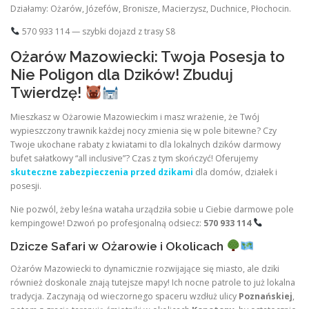
Działamy: Ożarów, Józefów, Bronisze, Macierzysz, Duchnice, Płochocin.
570 933 114 — szybki dojazd z trasy S8
Ożarów Mazowiecki: Twoja Posesja to
Nie Poligon dla Dzików! Zbuduj
Twierdzę!
Mieszkasz w Ożarowie Mazowieckim i masz wrażenie, że Twój
wypieszczony trawnik każdej nocy zmienia się w pole bitewne? Czy
Twoje ukochane rabaty z kwiatami to dla lokalnych dzików darmowy
bufet sałatkowy “all inclusive”? Czas z tym skończyć! Oferujemy
skuteczne zabezpieczenia przed dzikami
dla domów, działek i
posesji.
Nie pozwól, żeby leśna wataha urządziła sobie u Ciebie darmowe pole
kempingowe! Dzwoń po profesjonalną odsiecz:
570 933 114
Dzicze Safari w Ożarowie i Okolicach
Ożarów Mazowiecki to dynamicznie rozwijające się miasto, ale dziki
również doskonale znają tutejsze mapy! Ich nocne patrole to już lokalna
tradycja. Zaczynają od wieczornego spaceru wzdłuż ulicy
Poznańskiej
,