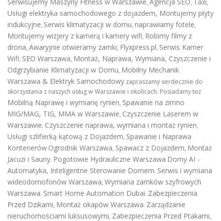
Serwisujemy Maszyny Fitness w Warszawie
Agencja SEO
Taxi
,
,
,
Usługi elektryka samochodowego z dojazdem
,
Montujemy płyty
indukcyjne
Serwis klimatyzacji w domu
naprawiamy fotele
,
,
,
Montujemy wizjery z kamerą i kamery wifi
Robimy filmy z
,
drona
Awaryjnie otwieramy zamki
Flyxpress.pl
Serwis Kamer
,
,
,
Wifi
SEO Warszawa
Montaż, Naprawa, Wymiana, Czyszczenie i
,
,
Odgrzybianie Klimatyzacji w Domu
Mobilny Mechanik
,
Warszawa & Elektryk Samochodowy
zapraszamy serdecznie do
skorzystania z naszych usług w Warszawie i okolicach. Posiadamy też
Mobilną Naprawę i wymianę rynien
Spawanie na zimno
,
MIG/MAG, TIG, MMA w Warszawie
Czyszczenie Laserem w
,
Warszawie
Czyszczenie naprawa, wymiana i montaż rynien
.
,
Usługi szlifierką kątową z Dojazdem
Spawanie i Naprawa
,
Kontenerów
Ogrodnik Warszawa
Spawacz z Dojazdem
Montaż
,
,
Jacuzi i Sauny
Pogotowie Hydrauliczne Warszawa
Domy AI -
.
Automatyka, Inteligentne Sterowanie Domem
Serwis i wymiana
.
wideodomofonów Warszawa
Wymiana zamków szyfrowych
,
Warszawa
Smart Home Automation Dubai
Zabezpieczenia
.
.
Przed Dzikami
Montaż okapów Warszawa
Zarządzanie
,
.
nieruchomościami luksusowymi
Zabezpieczenia Przed Ptakami
,
,