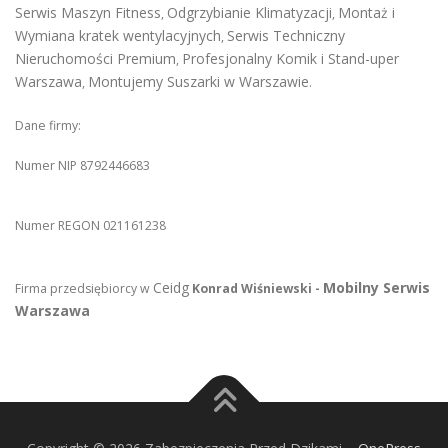
Serwis Maszyn Fitness
Odgrzybianie Klimatyzacji
Montaż i
,
,
Wymiana kratek wentylacyjnych
Serwis Techniczny
,
Nieruchomości Premium
Profesjonalny Komik i Stand-uper
,
Warszawa
Montujemy Suszarki w Warszawie
,
.
Dane firmy:
Numer NIP 8792446683
Numer REGON 021161238
Ceidg
Mobilny Serwis
Firma przedsiębiorcy w
Konrad Wiśniewski -
Warszawa