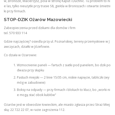
w, Bronisze, Macierzysz, pola w stronę Kaput i Duchnic. Tu problem to ni
e las, tylko nieużytki przy trasie S8, giełda w Broniszach i otwarte śmietni
ki przy firmach.
STOP-DZIK Ożarów Mazowiecki
Zabezpieczenia przed dzikami dla domów i firm
tel. 570 933 114
Gdzie najczęściej? osiedla przy ul. Poznańskiej, tereny przemysłowe w J
awczycach, działki w Józefowie.
Co działa w Ożarowie:
Wzmocnienie paneli — fartuch z siatki pod panelem, bo dzik po
dważa przy słupku
Pastuch miejski — 2 linie 15/35 cm, niskie napięcie, tabliczki (wy
móg w zabudowie)
Boksy na odpady — przy firmach i blokach to klucz, bo „worki ni
e mogą stać obok kubłów”
Ożarów jest w obwodzie łowieckim, ale miasto zgłasza przez Straż Miej
ską: 22 722 22 07, w razie zagrożenia 112.