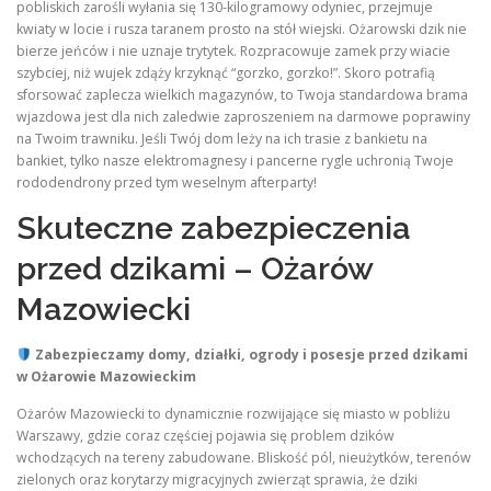
pobliskich zarośli wyłania się 130-kilogramowy odyniec, przejmuje
kwiaty w locie i rusza taranem prosto na stół wiejski. Ożarowski dzik nie
bierze jeńców i nie uznaje trytytek. Rozpracowuje zamek przy wiacie
szybciej, niż wujek zdąży krzyknąć “gorzko, gorzko!”. Skoro potrafią
sforsować zaplecza wielkich magazynów, to Twoja standardowa brama
wjazdowa jest dla nich zaledwie zaproszeniem na darmowe poprawiny
na Twoim trawniku. Jeśli Twój dom leży na ich trasie z bankietu na
bankiet, tylko nasze elektromagnesy i pancerne rygle uchronią Twoje
rododendrony przed tym weselnym afterparty!
Skuteczne zabezpieczenia
przed dzikami – Ożarów
Mazowiecki
Zabezpieczamy domy, działki, ogrody i posesje przed dzikami
w Ożarowie Mazowieckim
Ożarów Mazowiecki to dynamicznie rozwijające się miasto w pobliżu
Warszawy, gdzie coraz częściej pojawia się problem dzików
wchodzących na tereny zabudowane. Bliskość pól, nieużytków, terenów
zielonych oraz korytarzy migracyjnych zwierząt sprawia, że dziki