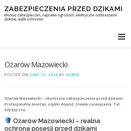
Skip
ZABEZPIECZENIA PRZED DZIKAMI
to
content
Montaż zabezpieczeń, naprawa ogrodzeń, elektryczne odstraszanie
dzików, siatki ochronne
Menu
STOP DZIK
Ożarów Mazowiecki
POSTED ON
JUNE 13, 2026
BY
ADMIN
PROFESJONALNA OCHRONA PRZED DZIKAMI • WARSZAWA +
Ożarów Mazowiecki – skuteczne zabezpieczenia przed dzikami.
ZABEZPIECZENIA PRZED DZIKAMI
BLOG
Profesjonalny montaż, szybki dojazd, trwałe rozwiązania. Tel.
570 933 114
Ożarów Mazowiecki – realna
KONTAKT
ochrona posesji przed dzikami