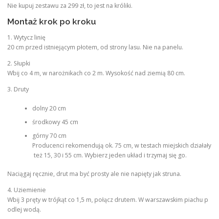
Nie kupuj zestawu za 299 zł, to jest na króliki.
Montaż krok po kroku
1. Wytycz linię
20 cm przed istniejącym płotem, od strony lasu. Nie na panelu.
2. Słupki
Wbij co 4 m, w narożnikach co 2 m. Wysokość nad ziemią 80 cm.
3. Druty
dolny 20 cm
środkowy 45 cm
górny 70 cm
Producenci rekomendują ok. 75 cm, w testach miejskich działały
też 15, 30 i 55 cm. Wybierz jeden układ i trzymaj się go.
Naciągaj ręcznie, drut ma być prosty ale nie napięty jak struna.
4. Uziemienie
Wbij 3 pręty w trójkąt co 1,5 m, połącz drutem. W warszawskim piachu p
odlej wodą.