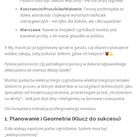
Pastuch musi być zawsze włączony – nie ma taryfy ulgowej!
Konstancin/Pruszków/Wołomin:
Tereny podmiejskie to
dzikie autostrady. Używajcie wyraźnych tabliczek
ostrzegawczych – nie tylko dla dzików, ale i dla sąsiadów!
Warszawa:
Nawet w miejskich ogródkach montaż jest
banalnie prosty, o ile macie gniazdko w pobliżu.
A Wy, macie już przygotowany sprzęt w garażu, czy dopiero planujecie
wielkie zakupy, żeby pokazać dzikom, gdzie ich miejsce?
Pytanie pomocnicze: Czy potrzebujecie pomocy w doborze odpowiedniego
elektryzatora do metrażu Waszej działki?
Montaż pastucha elektrycznego (ogrodzenia elektrycznego) przeciwko
dzikom to proces, w którym diabeł tkwi w szczegółach technicznych. Jako
specjalista od modernizacji terenów, przestrzegam przed „chodzeniem
na skróty” – dzik jest zbyt silny i inteligentny na domowe rozwiązania.
Oto kompletna instrukcja profesjonalnego montażu:
1. Planowanie i Geometria (Klucz do sukcesu)
Dziki atakują najniższe partie ogrodzenia. System musi być
„wielopoziomowy”.