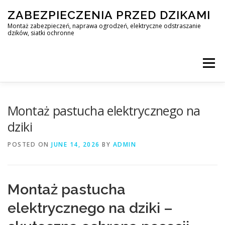
Skip
ZABEZPIECZENIA PRZED DZIKAMI
to
content
Montaż zabezpieczeń, naprawa ogrodzeń, elektryczne odstraszanie
dzików, siatki ochronne
Menu
STOP DZIK
Montaż pastucha elektrycznego na
dziki
PROFESJONALNA OCHRONA PRZED DZIKAMI • WARSZAWA +
POSTED ON
JUNE 14, 2026
BY
ADMIN
ZABEZPIECZENIA PRZED DZIKAMI
BLOG
Montaż pastucha
elektrycznego na dziki –
KONTAKT