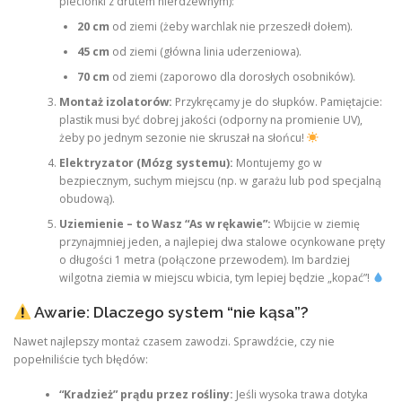
plecionki z drutem nierdzewnym):
20 cm
od ziemi (żeby warchlak nie przeszedł dołem).
45 cm
od ziemi (główna linia uderzeniowa).
70 cm
od ziemi (zaporowo dla dorosłych osobników).
Montaż izolatorów:
Przykręcamy je do słupków. Pamiętajcie:
plastik musi być dobrej jakości (odporny na promienie UV),
żeby po jednym sezonie nie skruszał na słońcu!
Elektryzator (Mózg systemu):
Montujemy go w
bezpiecznym, suchym miejscu (np. w garażu lub pod specjalną
obudową).
Uziemienie – to Wasz “As w rękawie”:
Wbijcie w ziemię
przynajmniej jeden, a najlepiej dwa stalowe ocynkowane pręty
o długości 1 metra (połączone przewodem). Im bardziej
wilgotna ziemia w miejscu wbicia, tym lepiej będzie „kopać”!
Awarie: Dlaczego system “nie kąsa”?
Nawet najlepszy montaż czasem zawodzi. Sprawdźcie, czy nie
popełniliście tych błędów:
“Kradzież” prądu przez rośliny:
Jeśli wysoka trawa dotyka