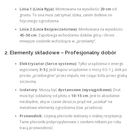
Linia 1 (Linia Ryja):
Montowana na wysokości
20 cm
od
gruntu. To ona musi zatrzymać dzika, zanim dotknie on
fizycznego ogrodzenia.
Linia 2 (Linia Bezpieczeństwa):
Montowana na wysokości
45–50 cm
. Zapobiega wchodzeniu dzików górą i chroni
mniejsze osobniki wchodzące w „prześwity”.
2. Elementy składowe – Profesjonalny dobór
Elektryzator (Serce systemu):
Tylko urządzenia o energii
wyjściowej
3–5 J
. Jeśli kupisz urządzenie o mocy 0.5–1 J, dzik po
prostu „przebiegnie” przez impuls, nie czując bólu przez grubą
szczecinę.
Izolatory:
Muszą być
dystansowe (wysięgnikowe)
. Drut
musi być oddalony od płotu o
10–15 cm
. Jest to absolutnie
niezbędne, aby w czasie deszczu prąd nie „uciekał” na
metalowe elementy ogrodzenia (tzw. przebicia).
Przewodnik:
Używaj plecionki stalowej o niskiej rezystancji.
Tanie plecionki polipropylenowe z cienkimi nitkami po roku
tracą przewodność.