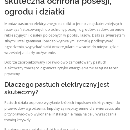
skuteczna ochrona posesji,
ogrodu i działki
Montaż pastucha elektrycznego na dziki to jedno z najskuteczniejszych
rozwiązań stosowanych do ochrony posesji, ogrodów, sadów, terenów
rekreacyjnych i działek położonych w pobliżu lasów. Dziki są zwierzętami
silnymi, inteligentnymi i bardzo wytrwałymi. Potrafią podkopywać
ogrodzenia, wypychać siatki oraz regularnie wracać do miejsc, gdzie
wcześniej znalazły pożywienie.
Dobrze zaprojektowany i prawidłowo zamontowany pastuch
elektryczny znacząco ogranicza ryzyko wtargnięcia zwierząt na teren
prywatny.
Dlaczego pastuch elektryczny jest
skuteczny?
Pastuch działa poprzez wysyłanie krótkich impulsów elektrycznych do
przewodów ogrodzenia. Impulsy są nieprzyjemne dla zwierzęcia, ale
przy prawidłowo wykonanej instalacji nie mają na celu wyrządzania
trwałej krzywdy.
Po pierwszym kontakcie dziki bardzo często: