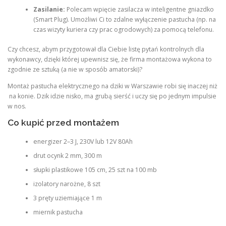
Zasilanie:
Polecam wpięcie zasilacza w inteligentne gniazdko
(Smart Plug). Umożliwi Ci to zdalne wyłączenie pastucha (np. na
czas wizyty kuriera czy prac ogrodowych) za pomocą telefonu.
Czy chcesz, abym przygotował dla Ciebie listę pytań kontrolnych dla
wykonawcy, dzięki której upewnisz się, że firma montażowa wykona to
zgodnie ze sztuką (a nie w sposób amatorski)?
Montaż pastucha elektrycznego na dziki w Warszawie robi się inaczej niż
na konie. Dzik idzie nisko, ma grubą sierść i uczy się po jednym impulsie
w nos.
Co kupić przed montażem
energizer 2–3 J, 230V lub 12V 80Ah
drut ocynk 2 mm, 300 m
słupki plastikowe 105 cm, 25 szt na 100 mb
izolatory narożne, 8 szt
3 pręty uziemiające 1 m
miernik pastucha