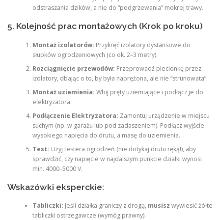
odstraszania dzików, a nie do “podgrzewania” mokrej trawy.
5. Kolejność prac montażowych (Krok po kroku)
Montaż izolatorów:
Przykręć izolatory dystansowe do
słupków ogrodzeniowych (co ok. 2–3 metry).
Rozciągnięcie przewodów:
Przeprowadź plecionkę przez
izolatory, dbając o to, by była naprężona, ale nie “strunowata”.
Montaż uziemienia:
Wbij pręty uziemiające i podłącz je do
elektryzatora.
Podłączenie Elektryzatora:
Zamontuj urządzenie w miejscu
suchym (np. w garażu lub pod zadaszeniem). Podłącz wyjście
wysokiego napięcia do drutu, a masę do uziemienia.
Test:
Użyj testera ogrodzeń (nie dotykaj drutu ręką!), aby
sprawdzić, czy napięcie w najdalszym punkcie działki wynosi
min. 4000–5000 V.
Wskazówki eksperckie:
Tabliczki:
Jeśli działka graniczy z drogą,
musisz
wywiesić żółte
tabliczki ostrzegawcze (wymóg prawny).