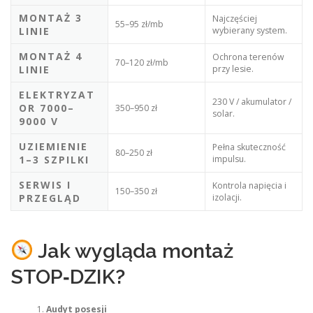
MONTAŻ 3
Najczęściej
55–95 zł/mb
LINIE
wybierany system.
MONTAŻ 4
Ochrona terenów
70–120 zł/mb
LINIE
przy lesie.
ELEKTRYZAT
230 V / akumulator /
OR 7000–
350–950 zł
solar.
9000 V
UZIEMIENIE
Pełna skuteczność
80–250 zł
1–3 SZPILKI
impulsu.
SERWIS I
Kontrola napięcia i
150–350 zł
PRZEGLĄD
izolacji.
Jak wygląda montaż
STOP‑DZIK?
Audyt posesji