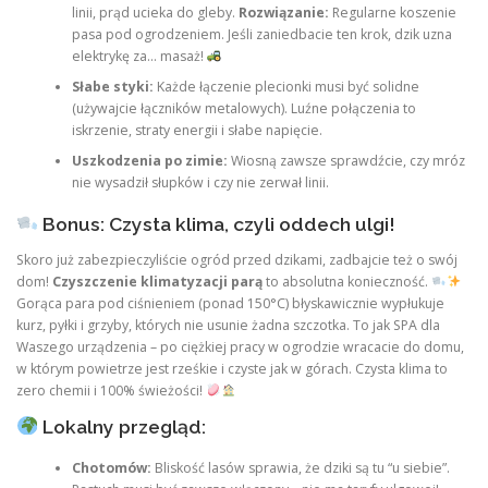
linii, prąd ucieka do gleby.
Rozwiązanie:
Regularne koszenie
pasa pod ogrodzeniem. Jeśli zaniedbacie ten krok, dzik uzna
elektrykę za… masaż!
Słabe styki:
Każde łączenie plecionki musi być solidne
(używajcie łączników metalowych). Luźne połączenia to
iskrzenie, straty energii i słabe napięcie.
Uszkodzenia po zimie:
Wiosną zawsze sprawdźcie, czy mróz
nie wysadził słupków i czy nie zerwał linii.
Bonus: Czysta klima, czyli oddech ulgi!
Skoro już zabezpieczyliście ogród przed dzikami, zadbajcie też o swój
dom!
Czyszczenie klimatyzacji parą
to absolutna konieczność.
Gorąca para pod ciśnieniem (ponad 150°C) błyskawicznie wypłukuje
kurz, pyłki i grzyby, których nie usunie żadna szczotka. To jak SPA dla
Waszego urządzenia – po ciężkiej pracy w ogrodzie wracacie do domu,
w którym powietrze jest rześkie i czyste jak w górach. Czysta klima to
zero chemii i 100% świeżości!
Lokalny przegląd:
Chotomów:
Bliskość lasów sprawia, że dziki są tu “u siebie”.