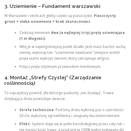
3. Uziemienie – Fundament warszawski
W Warszawie i okolicach gleby często są piaszczyste.
Piaszczysty
grunt = słabe uziemienie = brak skuteczności.
Zastosuj minimum
dwa (a najlepiej trzy) pręty uziemiające
(1 m długości)
.
Wbij je w najwilgotniejszy punkt działki. Jeśli masz bardzo suchą
ziemię, wykonaj tzw. “uziemienie nawilżane” (miejsce wokół
pręta warto wyłożyć żwirem, który zatrzymuje wilgoć).
Połącz pręty sztywnym przewodem miedzianym.
4. Montaż „Strefy Czystej” (Zarządzanie
roślinnością)
To najczęstszy powód, dla którego pastuchy „nie działają”. Trawa
dotykająca drutu powoduje zwarcie.
Strefa techniczna:
Pod linią drutu wykonaj pas o szerokości
30 cm, wyłożony agrowłókniną i zasypany tłuczniem/żwirem.
Efekt:
System staje się w pełni bezobsługowy przez cały rok –
nie musisz kosić trawy, a prąd jest w 100% wykorzystywany do