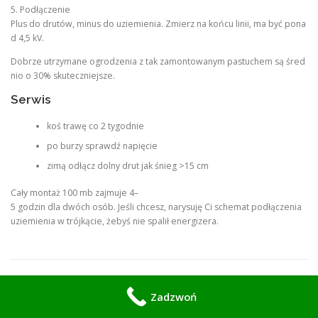
5. Podłączenie
Plus do drutów, minus do uziemienia. Zmierz na końcu linii, ma być pona
d 4,5 kV.
Dobrze utrzymane ogrodzenia z tak zamontowanym pastuchem są śred
nio o 30% skuteczniejsze.
Serwis
koś trawę co 2 tygodnie
po burzy sprawdź napięcie
zimą odłącz dolny drut jak śnieg >15 cm
Cały montaż 100 mb zajmuje 4–
5 godzin dla dwóch osób. Jeśli chcesz, narysuję Ci schemat podłączenia
uziemienia w trójkącie, żebyś nie spalił energizera.
1 THOUGHT ON “
MONTAŻ PASTUCHA
Zadzwoń
ELEKTRYCZNEGO NA DZIKI
”