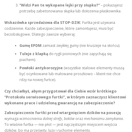
“Widzi Pan te wykopane lejki przy słupku?”
– pokazujesz
potrzebę zabetonowania słupka lub dołożenia płaskownika.
Wskazówka sprzedażowa dla STOP-DZIK:
Furtka jest używana
codziennie. Każde zabezpieczenie, które zamontujesz, musi być
bezobsługowe. Dlatego zawsze wybieraj:
Gumę EPDM
zamiast zwykłej gumy (nie kruszeje na słońcu).
Tuleje z klapką
do rygli pionowych (nie zapychają się
piachem).
Powłoki antykorozyjne
(wszystkie stalowe elementy muszą
być ocynkowane lub malowane proszkowo – klient nie chce
rdzy na nowej furtce).
Czy chciałbyś, abym przygotował dla Ciebie wzór krótkiego
“Protokołu serwisowego furtki”, w którym zaznaczysz klientowi
wykonane prace i udzieloną gwarancję na zabezpieczenie?
Zabezpieczenie furtki przed wtargnięciem dzików na posesję
wymaga wzmocnienia
dolnej strefy
,
boków
oraz
mechanizmu zamykania
.
To właśnie furtka — nie płot — jest najczęstszym miejscem wejścia
dzików, bo ma prześwity, luzy i ruchome elementy.