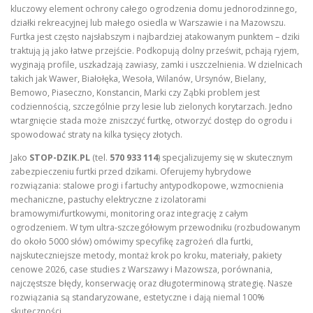
kluczowy element ochrony całego ogrodzenia domu jednorodzinnego,
działki rekreacyjnej lub małego osiedla w Warszawie i na Mazowszu.
Furtka jest często najsłabszym i najbardziej atakowanym punktem – dziki
traktują ją jako łatwe przejście. Podkopują dolny prześwit, pchają ryjem,
wyginają profile, uszkadzają zawiasy, zamki i uszczelnienia. W dzielnicach
takich jak Wawer, Białołęka, Wesoła, Wilanów, Ursynów, Bielany,
Bemowo, Piaseczno, Konstancin, Marki czy Ząbki problem jest
codziennością, szczególnie przy lesie lub zielonych korytarzach. Jedno
wtargnięcie stada może zniszczyć furtkę, otworzyć dostęp do ogrodu i
spowodować straty na kilka tysięcy złotych.
Jako
STOP-DZIK.PL
(tel.
570 933 114
) specjalizujemy się w skutecznym
zabezpieczeniu furtki przed dzikami. Oferujemy hybrydowe
rozwiązania: stalowe progi i fartuchy antypodkopowe, wzmocnienia
mechaniczne, pastuchy elektryczne z izolatorami
bramowymi/furtkowymi, monitoring oraz integrację z całym
ogrodzeniem. W tym ultra-szczegółowym przewodniku (rozbudowanym
do około 5000 słów) omówimy specyfikę zagrożeń dla furtki,
najskuteczniejsze metody, montaż krok po kroku, materiały, pakiety
cenowe 2026, case studies z Warszawy i Mazowsza, porównania,
najczęstsze błędy, konserwację oraz długoterminową strategię. Nasze
rozwiązania są standaryzowane, estetyczne i dają niemal 100%
skuteczności.