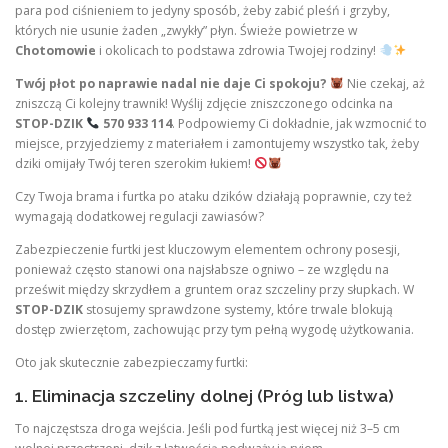
para pod ciśnieniem to jedyny sposób, żeby zabić pleśń i grzyby,
których nie usunie żaden „zwykły” płyn. Świeże powietrze w
Chotomowie
i okolicach to podstawa zdrowia Twojej rodziny!
Twój płot po naprawie nadal nie daje Ci spokoju?
Nie czekaj, aż
zniszczą Ci kolejny trawnik! Wyślij zdjęcie zniszczonego odcinka na
STOP-DZIK
570 933 114
. Podpowiemy Ci dokładnie, jak wzmocnić to
miejsce, przyjedziemy z materiałem i zamontujemy wszystko tak, żeby
dziki omijały Twój teren szerokim łukiem!
Czy Twoja brama i furtka po ataku dzików działają poprawnie, czy też
wymagają dodatkowej regulacji zawiasów?
Zabezpieczenie furtki jest kluczowym elementem ochrony posesji,
ponieważ często stanowi ona najsłabsze ogniwo – ze względu na
prześwit między skrzydłem a gruntem oraz szczeliny przy słupkach. W
STOP-DZIK
stosujemy sprawdzone systemy, które trwale blokują
dostęp zwierzętom, zachowując przy tym pełną wygodę użytkowania.
Oto jak skutecznie zabezpieczamy furtki:
1. Eliminacja szczeliny dolnej (Próg lub listwa)
To najczęstsza droga wejścia. Jeśli pod furtką jest więcej niż 3–5 cm