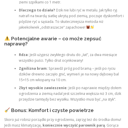
ziemi szpilkami co 1 metr.
Dlaczego to działa?
Dzik nie lubi ryć w metalu. Jak tylko ryj
natrafi na twardą siatkę ukrytą pod ziemią, poczuje dyskomfort i
pójdzie ryć u sąsiada. To skuteczniejsza metoda niż
jakiekolwiek „odstraszacze” zapachowe!
Potencjalne awarie – co może zepsuć
naprawę?
Rdza:
Jeśli użyjesz zwykłego drutu do „łat”, za dwa miesiące
wszystko puści. Tylko drut ocynkowany!
Zgnilizna bram:
Sprawdź próg pod bramą – jeśli po ryciu
dzików drewno zaczęło gnić, wymień je na nowy dębowy bal
15×15 cm wkopany na 10 cm.
Zbyt wysokie zawieszenie:
Jeśli po naprawie między dołem
ogrodzenia a ziemią nadal jest szczelina większa niż 3 cm, dzik
przejdzie tamtędy bez wysiłku. Wszystko musi być „na styk”.
Bonus: Komfort i czyste powietrze
Skoro już robisz porządki przy ogrodzeniu, zajrzyj też do środka domu!
Jeśli masz klimatyzację,
koniecznie wyczyść parownik parą
. Gorąca