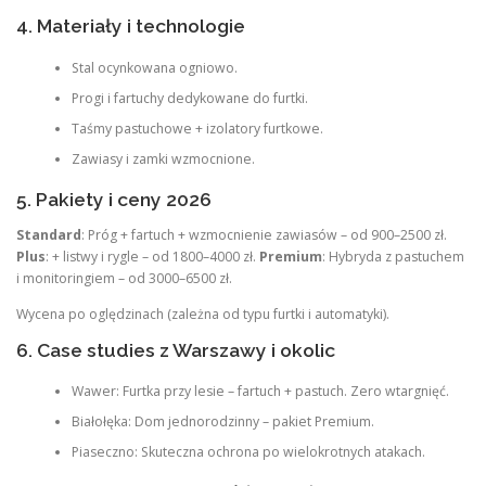
4. Materiały i technologie
Stal ocynkowana ogniowo.
Progi i fartuchy dedykowane do furtki.
Taśmy pastuchowe + izolatory furtkowe.
Zawiasy i zamki wzmocnione.
5. Pakiety i ceny 2026
Standard
: Próg + fartuch + wzmocnienie zawiasów – od 900–2500 zł.
Plus
: + listwy i rygle – od 1800–4000 zł.
Premium
: Hybryda z pastuchem
i monitoringiem – od 3000–6500 zł.
Wycena po oględzinach (zależna od typu furtki i automatyki).
6. Case studies z Warszawy i okolic
Wawer: Furtka przy lesie – fartuch + pastuch. Zero wtargnięć.
Białołęka: Dom jednorodzinny – pakiet Premium.
Piaseczno: Skuteczna ochrona po wielokrotnych atakach.