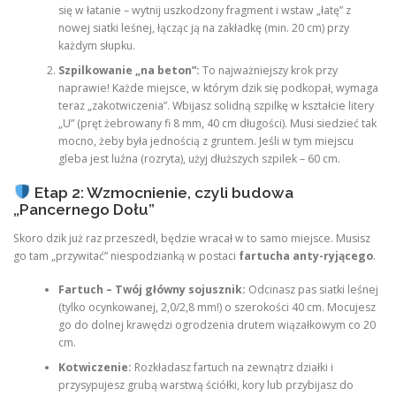
się w łatanie – wytnij uszkodzony fragment i wstaw „łatę” z
nowej siatki leśnej, łącząc ją na zakładkę (min. 20 cm) przy
każdym słupku.
Szpilkowanie „na beton”:
To najważniejszy krok przy
naprawie! Każde miejsce, w którym dzik się podkopał, wymaga
teraz „zakotwiczenia”. Wbijasz solidną szpilkę w kształcie litery
„U” (pręt żebrowany fi 8 mm, 40 cm długości). Musi siedzieć tak
mocno, żeby była jednością z gruntem. Jeśli w tym miejscu
gleba jest luźna (rozryta), użyj dłuższych szpilek – 60 cm.
Etap 2: Wzmocnienie, czyli budowa
„Pancernego Dołu”
Skoro dzik już raz przeszedł, będzie wracał w to samo miejsce. Musisz
go tam „przywitać” niespodzianką w postaci
fartucha anty-ryjącego
.
Fartuch – Twój główny sojusznik:
Odcinasz pas siatki leśnej
(tylko ocynkowanej, 2,0/2,8 mm!) o szerokości 40 cm. Mocujesz
go do dolnej krawędzi ogrodzenia drutem wiązałkowym co 20
cm.
Kotwiczenie:
Rozkładasz fartuch na zewnątrz działki i
przysypujesz grubą warstwą ściółki, kory lub przybijasz do