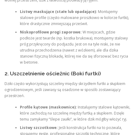
wolnej przestrzeni, dzik z łatwością podważy ją ryjem.
Listwy maskujące (stałe lub opadające):
Montujemy
stalowe profile (często malowane proszkowo w kolorze furtki),
które drastycznie zmniejszają prześwit.
Niskoprofilowe progi zaporowe:
W miejscach, gdzie
podłoże jest twarde (np. kostka brukowa), montujemy stalowy
próg przykręcony do podjazdu. Jest on na tyle niski, że nie
utrudnia przechodzenia (nawet z wózkiem), ale dla dzika
stanowi fizyczną blokadę, której nie da się sforsować bez rycia
w betonie.
2. Uszczelnienie ościeżnic (Boki furtki)
Dziki często wykorzystują szczeliny między skrzydłem furtki a słupkiem
ogrodzeniowym, jeśli zawiasy są osadzone w sposób zostawiający
przestrzeń.
Profile kątowe (maskownice):
Instalujemy stalowe kątowniki,
które zachodzą na szczelinę między furtką a słupkiem. Dzięki
temu zamykamy “ślepe zaułki”, w które dzik mógłby włożyć ryj.
Listwy szczotkowe:
Jeśli konstrukcja furtki na to pozwala,
stosujemy gęste, profesjonalne szczotki techniczne, które