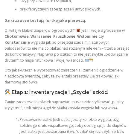
luzy przy zawiasach i słupkach,
brak fabrycznych zabezpieczeń antydzikowych.
Dziki zawsze testują furtkę jako pierwszą.
O, witaj w klubie „saperów ogrodowych”!
Jeśli Twoje ogrodzenie w
Chotomowie
,
Warszawie
,
Pruszkowie
,
Wołominie
czy
Konstancinie
wygląda jak po przejściu stada miniaturowych
buldożerów, to nie ma co płakać nad rozlanym mlekiem – trzeba przejść
do kontrofensywy! Naprawa po dzikach to nie jest zwykłe „podwiązanie
drutem”, to misja ratunkowa Twojej własności.
Oto jak skutecznie wyprostować zniszczenia i zamienić ogrodzenie w
niezdobytą twierdzę, żeby te zwierzaki przestały Cię traktować jak
darmową stołówkę.
Etap 1: Inwentaryzacja i „Szycie” szkód
Zanim zaczniesz cokolwiek naprawiać, musisz zidentyfikować „punkty
krytyczne”, czyli miejsca, gdzie siatka została wygięta lub wyrwana.
Prostowanie siatki: Jeśli siatka jest tylko lekko wygięta, użyj
solidnego drutu wiązałkowego, żeby dociągnąć ją do słupków.
Jeśli siatka jest poszarpana (tzw. “oczka” się rozlazły), nie baw