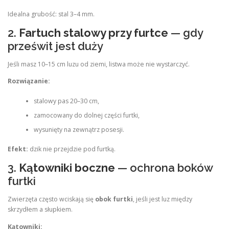
Idealna grubość: stal 3–4 mm.
2.
Fartuch stalowy przy furtce
— gdy
prześwit jest duży
Jeśli masz 10–15 cm luzu od ziemi, listwa może nie wystarczyć.
Rozwiązanie:
stalowy pas 20–30 cm,
zamocowany do dolnej części furtki,
wysunięty na zewnątrz posesji.
Efekt:
dzik nie przejdzie pod furtką.
3.
Kątowniki boczne
— ochrona boków
furtki
Zwierzęta często wciskają się
obok furtki
, jeśli jest luz między
skrzydłem a słupkiem.
Kątowniki: