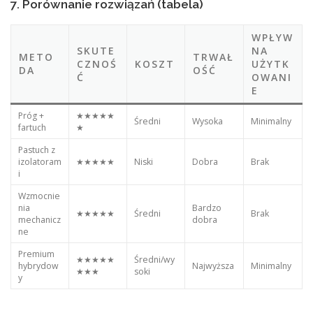
7. Porównanie rozwiązań (tabela)
WPŁYW
SKUTE
NA
METO
TRWAŁ
CZNOŚ
KOSZT
UŻYTK
DA
OŚĆ
Ć
OWANI
E
Próg +
★★★★★
Średni
Wysoka
Minimalny
fartuch
★
Pastuch z
izolatoram
★★★★★
Niski
Dobra
Brak
i
Wzmocnie
nia
Bardzo
★★★★★
Średni
Brak
mechanicz
dobra
ne
Premium
★★★★★
Średni/wy
hybrydow
Najwyższa
Minimalny
★★★
soki
y