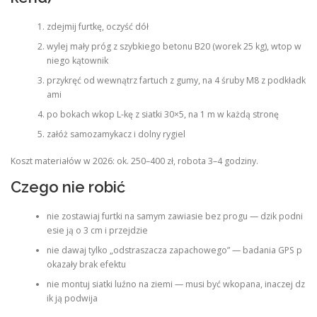
zdejmij furtkę, oczyść dół
wylej mały próg z szybkiego betonu B20 (worek 25 kg), wtop w
niego kątownik
przykręć od wewnątrz fartuch z gumy, na 4 śruby M8 z podkładk
ami
po bokach wkop L-kę z siatki 30×5, na 1 m w każdą stronę
załóż samozamykacz i dolny rygiel
Koszt materiałów w 2026: ok. 250–400 zł, robota 3–4 godziny.
Czego nie robić
nie zostawiaj furtki na samym zawiasie bez progu — dzik podni
esie ją o 3 cm i przejdzie
nie dawaj tylko „odstraszacza zapachowego” — badania GPS p
okazały brak efektu
nie montuj siatki luźno na ziemi — musi być wkopana, inaczej dz
ik ją podwija