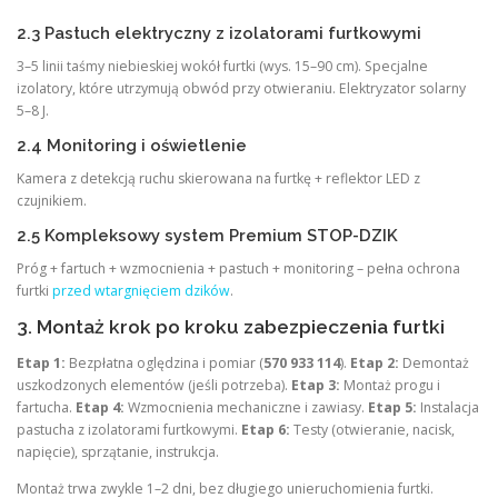
2.3 Pastuch elektryczny z izolatorami furtkowymi
3–5 linii taśmy niebieskiej wokół furtki (wys. 15–90 cm). Specjalne
izolatory, które utrzymują obwód przy otwieraniu. Elektryzator solarny
5–8 J.
2.4 Monitoring i oświetlenie
Kamera z detekcją ruchu skierowana na furtkę + reflektor LED z
czujnikiem.
2.5 Kompleksowy system Premium STOP-DZIK
Próg + fartuch + wzmocnienia + pastuch + monitoring – pełna ochrona
furtki
przed wtargnięciem dzików
.
3. Montaż krok po kroku zabezpieczenia furtki
Etap 1:
Bezpłatna oględzina i pomiar (
570 933 114
).
Etap 2:
Demontaż
uszkodzonych elementów (jeśli potrzeba).
Etap 3:
Montaż progu i
fartucha.
Etap 4:
Wzmocnienia mechaniczne i zawiasy.
Etap 5:
Instalacja
pastucha z izolatorami furtkowymi.
Etap 6:
Testy (otwieranie, nacisk,
napięcie), sprzątanie, instrukcja.
Montaż trwa zwykle 1–2 dni, bez długiego unieruchomienia furtki.