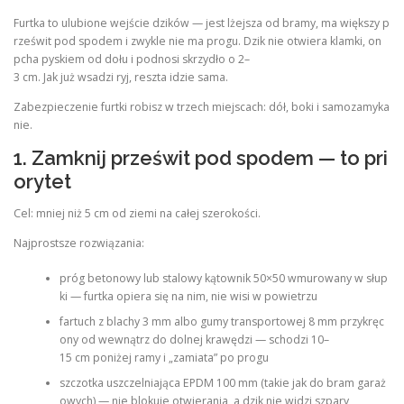
Furtka to ulubione wejście dzików — jest lżejsza od bramy, ma większy p
rześwit pod spodem i zwykle nie ma progu. Dzik nie otwiera klamki, on
pcha pyskiem od dołu i podnosi skrzydło o 2–
3 cm. Jak już wsadzi ryj, reszta idzie sama.
Zabezpieczenie furtki robisz w trzech miejscach: dół, boki i samozamyka
nie.
1. Zamknij prześwit pod spodem — to pri
orytet
Cel: mniej niż 5 cm od ziemi na całej szerokości.
Najprostsze rozwiązania:
próg betonowy lub stalowy kątownik 50×50 wmurowany w słup
ki — furtka opiera się na nim, nie wisi w powietrzu
fartuch z blachy 3 mm albo gumy transportowej 8 mm przykręc
ony od wewnątrz do dolnej krawędzi — schodzi 10–
15 cm poniżej ramy i „zamiata” po progu
szczotka uszczelniająca EPDM 100 mm (takie jak do bram garaż
owych) — nie blokuje otwierania, a dzik nie widzi szpary