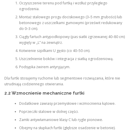
Oczyszczenie terenu pod furtką i wzdłuż przyległego
ogrodzenia.
Montaż stalowego progu dociskowego (3–5 mm grubości) lub
betonowego z uszczelkami gumowymi (prześwit redukowany
do 0–3 cm).
Ciągły fartuch antypodkopowy (pas siatki zgrzewanej 40–80 cm)
wygięty w „L” na zewnątrz.
Kotwienie szpilkami U gęsto (co 40–50 cm).
Uszczelnienie boków i integracja z siatką ogrodzeniową.
Podsypka żwirem antyryjącym.
Dla furtki stosujemy ruchome lub segmentowe rozwiązania, które nie
utrudniają codziennego otwierania.
2.2 Wzmocnienie mechaniczne furtki
Dodatkowe zawiasy przemysłowe i wzmocnienia kątowe.
Poprzeczki stalowe w dolnej części.
Zamki antywłamaniowe klasy C lub rygle pionowe.
Obejmy na słupkach furtki (głębsze osadzenie w betonie).