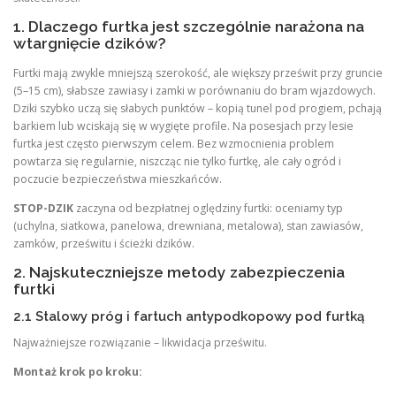
1. Dlaczego furtka jest szczególnie narażona na
wtargnięcie dzików?
Furtki mają zwykle mniejszą szerokość, ale większy prześwit przy gruncie
(5–15 cm), słabsze zawiasy i zamki w porównaniu do bram wjazdowych.
Dziki szybko uczą się słabych punktów – kopią tunel pod progiem, pchają
barkiem lub wciskają się w wygięte profile. Na posesjach przy lesie
furtka jest często pierwszym celem. Bez wzmocnienia problem
powtarza się regularnie, niszcząc nie tylko furtkę, ale cały ogród i
poczucie bezpieczeństwa mieszkańców.
STOP-DZIK
zaczyna od bezpłatnej oględziny furtki: oceniamy typ
(uchylna, siatkowa, panelowa, drewniana, metalowa), stan zawiasów,
zamków, prześwitu i ścieżki dzików.
2. Najskuteczniejsze metody zabezpieczenia
furtki
2.1 Stalowy próg i fartuch antypodkopowy pod furtką
Najważniejsze rozwiązanie – likwidacja prześwitu.
Montaż krok po kroku: