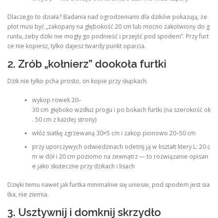
Dlaczego to działa? Badania nad ogrodzeniami dla dzików pokazują, że
płot musi być „zakopany na głębokość 20 cm lub mocno zakotwiony do g
runtu, żeby dziki nie mogły go podnieść i przejść pod spodem”. Przy furt
ce nie kopiesz, tylko dajesz twardy punkt oparcia.
2. Zrób „kołnierz” dookoła furtki
Dzik nie tylko pcha prosto, on kopie przy słupkach.
wykop rowek 20–
30 cm głęboko wzdłuż progu i po bokach furtki (na szerokość ok
. 50 cm z każdej strony)
włóż siatkę zgrzewaną 30×5 cm i zakop pionowo 20–50 cm
przy uporczywych odwiedzinach odetnij ją w kształt litery L: 20 c
m w dół i 20 cm poziomo na zewnątrz — to rozwiązanie opisan
e jako skuteczne przy dzikach i lisach
Dzięki temu nawet jak furtka minimalnie się uniesie, pod spodem jest sia
tka, nie ziemia.
3. Usztywnij i domknij skrzydło