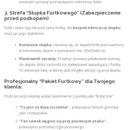
wewnątrz posesji pod wpływem uderzenia dzika.
3. Strefa “Słupka Furtkowego” (Zabezpieczenie
przed podkopem)
Dziki często ryją nie pod samą furtką, ale
bezpośrednio przy słupku
,
niszcząc jego stabilność.
Kotwienie słupka:
Upewnij się, że słupek furtki jest osadzony
w betonowej stopie o wymiarach min. 30x30x60 cm.
Płaskownik narożny:
Przykręć pionowy płaskownik stalowy
do słupka, który zachodzi na siatkę/panel sąsiadujący z furtką.
To eliminuje lukę, w której dzik mógłby włożyć ryj przy słupku.
Profesjonalny “Pakiet Furtkowy” dla Twojego
klienta:
Podczas wizji lokalnej wskaż klientowi te 3 punkty jako “krytyczne”:
“Tu jest za duża szczelina”
– pokazujesz fartuch gumowy
jako rozwiązanie.
“Ten zamek wygnie się przy pierwszym ataku”
–
pokazujesz potrzebę rygla pionowego.