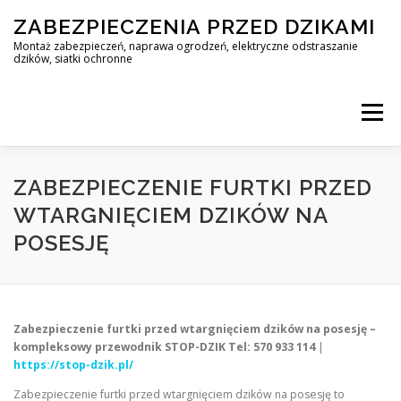
Skip
ZABEZPIECZENIA PRZED DZIKAMI
to
content
Montaż zabezpieczeń, naprawa ogrodzeń, elektryczne odstraszanie
dzików, siatki ochronne
Menu
STOP DZIK
ZABEZPIECZENIE FURTKI PRZED
WTARGNIĘCIEM DZIKÓW NA
POSESJĘ
PROFESJONALNA OCHRONA PRZED DZIKAMI • WARSZAWA +
ZABEZPIECZENIA PRZED DZIKAMI
BLOG
Zabezpieczenie furtki przed wtargnięciem dzików na posesję –
kompleksowy przewodnik STOP-DZIK
Tel: 570 933 114
|
https://stop-dzik.pl/
KONTAKT
Zabezpieczenie furtki przed wtargnięciem dzików na posesję to