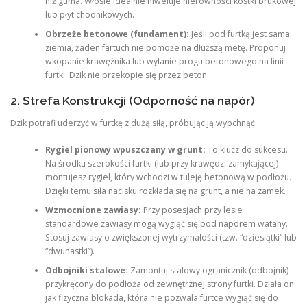
niż guma. Włosie idealnie niweluje nierówności kostki brukowej
lub płyt chodnikowych.
Obrzeże betonowe (fundament):
Jeśli pod furtką jest sama
ziemia, żaden fartuch nie pomoże na dłuższą metę. Proponuj
wkopanie krawężnika lub wylanie progu betonowego na linii
furtki. Dzik nie przekopie się przez beton.
2. Strefa Konstrukcji (Odporność na napór)
Dzik potrafi uderzyć w furtkę z dużą siłą, próbując ją wypchnąć.
Rygiel pionowy wpuszczany w grunt:
To klucz do sukcesu.
Na środku szerokości furtki (lub przy krawędzi zamykającej)
montujesz rygiel, który wchodzi w tuleję betonową w podłożu.
Dzięki temu siła nacisku rozkłada się na grunt, a nie na zamek.
Wzmocnione zawiasy:
Przy posesjach przy lesie
standardowe zawiasy mogą wygiąć się pod naporem watahy.
Stosuj zawiasy o zwiększonej wytrzymałości (tzw. “dziesiątki” lub
“dwunastki”).
Odbojniki stalowe:
Zamontuj stalowy ogranicznik (odbojnik)
przykręcony do podłoża od zewnętrznej strony furtki. Działa on
jak fizyczna blokada, która nie pozwala furtce wygiąć się do