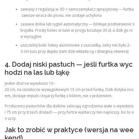
zawiasy z regulacją w 3D + samozamykacz sprężynowy — furtka
zawsze wraca do pionu, nie zostaje uchylona
zasuwa dolna lub rygiel automatyczny — blokuje podniesienie s
krzydła. Prosty bolec w tulei w progu kosztuje 30 zł, a dzik go ni
e wyciągnie
uszczelnij boki: listwy aluminiowe z uszczelką, żeby nie było 2–
3 cm luzu przy słupku (tam dzik wkłada ryj i dźwignią otwiera)
4. Dodaj niski pastuch — jeśli furtka wyc
hodzi na las lub łąkę
Jeden drut na wysokości 15–
20 cm, na izolatorze wysięgnikowym 15 cm przed furtką. Dzik dotyka nos
em, dostaje impuls i kojarzy furtkę z bólem, nie z jedzeniem.
Producenci pastuchów dla dzików zalecają ogrodzenia stałe o wysokośc
i 75 cm przy trzech drutach — przy furtce wystarczy ten najniższy, bo to o
n uczy.
Jak to zrobić w praktyce (wersja na wee
kend)