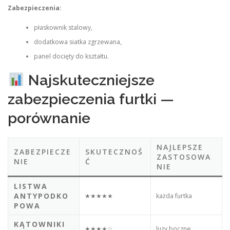
Zabezpieczenia:
płaskownik stalowy,
dodatkowa siatka zgrzewana,
panel docięty do kształtu.
Najskuteczniejsze
zabezpieczenia furtki —
porównanie
NAJLEPSZE
ZABEZPIECZE
SKUTECZNOŚ
ZASTOSOWA
NIE
Ć
NIE
LISTWA
ANTYPODKO
★★★★★
każda furtka
POWA
KĄTOWNIKI
★★★★☆
luzy boczne