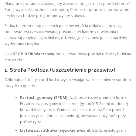
Masz furtkę w ramie stalowej czy drewnianej, i jaki masz prześwit teraz?
Podaj wysokość od ziemi, to dobiorę Ci konkretny fartuch i podpowiem,
czy lepszy będzie próg betonowy czy stalowy.
Furtka to jeden z najczęstszych punktów wejścia dzików na posesję,
ponieważ jest często używana, posiada mechanizmy otwierania i
zazwyczaj znajduje się w linii ogrodzenia, gdzie ziemia jest najbardziej
wydeptana i miękka.
Jako
STOP-DZIK Warszawa
, stosuj systemowy podział ochrony furtki na
trzy strefy:
1. Strefa Podłoża (Uszczelnienie prześwitu)
Dziki najczęściej ryją pod furtką, wykorzystując szczelinę między spodem
skrzydła a gruntem.
Fartuch gumowy (EPDM):
Najlepsze rozwiązanie do furtek.
Przykręcasz pas gumy technicznej (grubość 5-8 mm) do dolnej
krawędzi ramy furtki. Guma musi lekko “dociskać” do podłoża.
Jest elastyczna (furtka się otwiera), ale stawia duży opór przy
próbie rycia.
Listwa szczotkowa (wysokie włosie):
Bardziej estetyczna