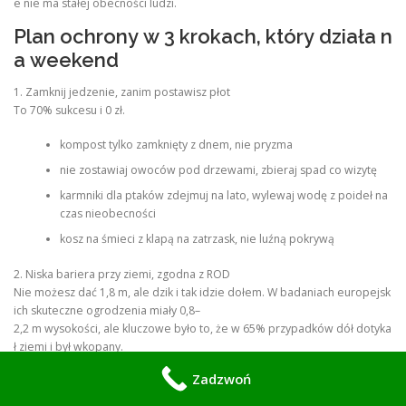
e nie ma stałej obecności ludzi.
Plan ochrony w 3 krokach, który działa n
a weekend
1. Zamknij jedzenie, zanim postawisz płot
To 70% sukcesu i 0 zł.
kompost tylko zamknięty z dnem, nie pryzma
nie zostawiaj owoców pod drzewami, zbieraj spad co wizytę
karmniki dla ptaków zdejmuj na lato, wylewaj wodę z poideł na
czas nieobecności
kosz na śmieci z klapą na zatrzask, nie luźną pokrywą
2. Niska bariera przy ziemi, zgodna z ROD
Nie możesz dać 1,8 m, ale dzik i tak idzie dołem. W badaniach europejsk
ich skuteczne ogrodzenia miały 0,8–
2,2 m wysokości, ale kluczowe było to, że w 65% przypadków dół dotyka
ł ziemi i był wkopany.
Zadzwoń
siatka leśna lub panelowa 1,0–
1,2 m, oczko na dole 5×5 lub 10×10 cm. Takie oczka od 5×5 do 2