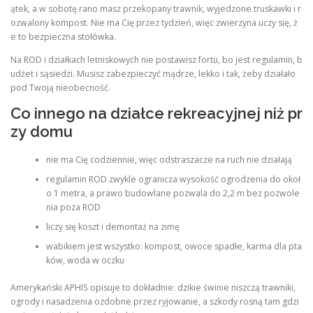
ątek, a w sobotę rano masz przekopany trawnik, wyjedzone truskawki i r
ozwalony kompost. Nie ma Cię przez tydzień, więc zwierzyna uczy się, ż
e to bezpieczna stołówka.
Na ROD i działkach letniskowych nie postawisz fortu, bo jest regulamin, b
udżet i sąsiedzi. Musisz zabezpieczyć mądrze, lekko i tak, żeby działało
pod Twoją nieobecność.
Co innego na działce rekreacyjnej niż pr
zy domu
nie ma Cię codziennie, więc odstraszacze na ruch nie działają
regulamin ROD zwykle ogranicza wysokość ogrodzenia do okoł
o 1 metra, a prawo budowlane pozwala do 2,2 m bez pozwole
nia poza ROD
liczy się koszt i demontaż na zimę
wabikiem jest wszystko: kompost, owoce spadłe, karma dla pta
ków, woda w oczku
Amerykański APHIS opisuje to dokładnie: dzikie świnie niszczą trawniki,
ogrody i nasadzenia ozdobne przez ryjowanie, a szkody rosną tam gdzi