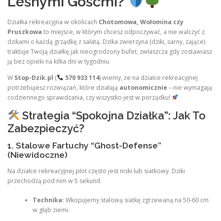
Leśnymi Gośćmi?
Działka rekreacyjna w okolicach
Chotomowa, Wołomina czy
Pruszkowa
to miejsce, w którym chcesz odpoczywać, a nie walczyć z
dzikami o każdą grządkę z sałatą. Dzika zwierzyna (dziki, sarny, zające)
traktuje Twoją działkę jak nieogrodzony bufet, zwłaszcza gdy zostawiasz
ją bez opieki na kilka dni w tygodniu.
W
Stop-Dzik.pl
(
570 933 114
) wiemy, że na działce rekreacyjnej
potrzebujesz rozwiązań, które działają
autonomicznie
– nie wymagają
codziennego sprawdzania, czy wszystko jest w porządku!
Strategia “Spokojna Działka”: Jak To
Zabezpieczyć?
1. Stalowe Fartuchy “Ghost-Defense”
(Niewidoczne)
Na działce rekreacyjnej płot często jest niski lub siatkowy. Dziki
przechodzą pod nim w 5 sekund.
Technika:
Wkopujemy stalową siatkę zgrzewaną na 50-60 cm
w głąb ziemi.