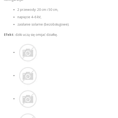
2 przewody: 20 cm i 50 cm,
napięcie 4–6 kV,
zasilanie solarne (bezobsługowe).
Efekt:
dziki uczą się omijać działkę.