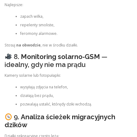
Najlepsze:
zapach wilka,
repelenty smoliste,
feromony alarmowe.
Stosuj
na obwodzie
, nie w środku działki.
8.
Monitoring solarno‑GSM
—
idealny, gdy nie ma prądu
Kamery solarne lub fotopułapki:
wysyłają zdjęcia na telefon,
działają bez prądu,
pozwalają ustalić, którędy dziki wchodzą.
9.
Analiza ścieżek migracyjnych
dzików
Działki rekreacyjne często leżą: