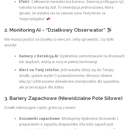
Efekt:
Całkowicie niewidoczna bariera. Zwierzę próbujące ryć,
natrafia na twardą stal. To inwestycja jednorazowa, która
sprawi, że wataha raz na zawsze uzna Twój teren za
“nieprzebijalny”.
2. Monitoring AI – “Działkowy Obserwator”
Nie musisz jeździć na działkę co wieczór, żeby sprawdzić, czy dziki
weszły!
Kamery z Detekcją AI:
Dyskretnie zamontowane na drzewach
lub słupkach, widzą w nocy w pełnej termowizji.
Alert na Twój telefon:
Jeśli wataha zbliży się do Twojej
działki, system wyśle Ci powiadomienie. Możesz zdalnie
włączyć odstraszanie dźwiękowe (niesłyszalne dla sąsiadów,
ale przerażające dla dzika).
3. Bariery Zapachowe (Niewidzialne Pole Siłowe)
Działki rekreacyjne często graniczą z lasem.
Dozowniki zapachowe:
Montujemy dyskretne dozowniki z
preparatem o zapachu drapieżnika. Dla ludzi zapach jest