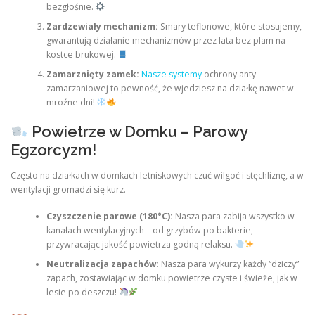
bezgłośnie.
Zardzewiały mechanizm:
Smary teflonowe, które stosujemy,
gwarantują działanie mechanizmów przez lata bez plam na
kostce brukowej.
Zamarznięty zamek:
Nasze systemy
ochrony anty-
zamarzaniowej to pewność, że wjedziesz na działkę nawet w
mroźne dni!
Powietrze w Domku – Parowy
Egzorcyzm!
Często na działkach w domkach letniskowych czuć wilgoć i stęchliznę, a w
wentylacji gromadzi się kurz.
Czyszczenie parowe (180°C):
Nasza para zabija wszystko w
kanałach wentylacyjnych – od grzybów po bakterie,
przywracając jakość powietrza godną relaksu.
Neutralizacja zapachów:
Nasza para wykurzy każdy “dziczy”
zapach, zostawiając w domku powietrze czyste i świeże, jak w
lesie po deszczu!