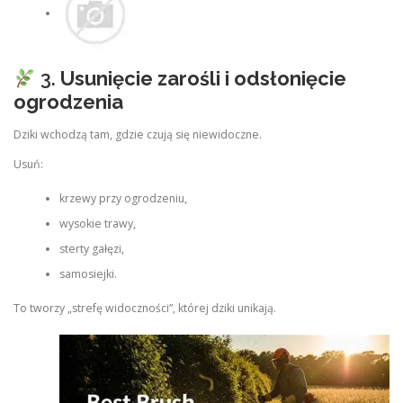
3.
Usunięcie zarośli i odsłonięcie
ogrodzenia
Dziki wchodzą tam, gdzie czują się niewidoczne.
Usuń:
krzewy przy ogrodzeniu,
wysokie trawy,
sterty gałęzi,
samosiejki.
To tworzy „strefę widoczności”, której dziki unikają.