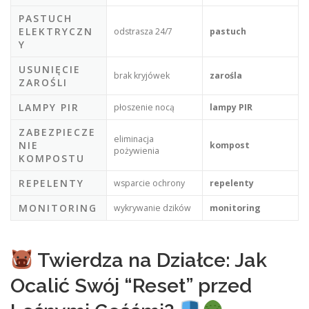
PASTUCH
ELEKTRYCZN
odstrasza 24/7
pastuch
Y
USUNIĘCIE
brak kryjówek
zarośla
ZAROŚLI
LAMPY PIR
płoszenie nocą
lampy PIR
ZABEZPIECZE
eliminacja
NIE
kompost
pożywienia
KOMPOSTU
REPELENTY
wsparcie ochrony
repelenty
MONITORING
wykrywanie dzików
monitoring
Twierdza na Działce: Jak
Ocalić Swój “Reset” przed