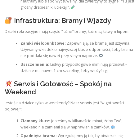
neutralny lub słabo wyczuwalny, dla zwierzyny to sygnał: “Tu jest
groźny drapieżnik, uciekaj!”.
Infrastruktura: Bramy i Wjazdy
Działki rekreacyjne mają często “luźne” bramy, które są łatwym łupem.
Zamki wielopunktowe:
Zapewniają, że brama jest sztywna.
Używamy wkładek o najwyższej klasie odporności, żeby brama
nie poddała się nawet przy silnym naporze.
Uszczelnienia:
Listwy przypodłogowe eliminują prześwit –
dzik nie ma nawet 1 cm szczeliny, żeby włożyć ryj!
Serwis i Gotowość – Spokój na
Weekend
Jesteś na działce tylko w weekendy? Nasz serwis jest “w gotowości
bojowej”:
Złamany klucz:
Jesteśmy w kilkanaście minut, żeby Twój
weekend nie zamienił się w naprawianie zamków.
Opadnięta brama:
Wyregulujemy ją tak, by otwierała się