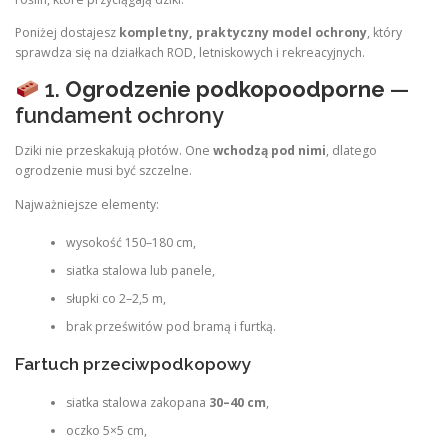
Poniżej dostajesz
kompletny, praktyczny model ochrony
, który
sprawdza się na działkach ROD, letniskowych i rekreacyjnych.
1.
Ogrodzenie podkopoodporne
—
fundament ochrony
Dziki nie przeskakują płotów. One
wchodzą pod nimi
, dlatego
ogrodzenie musi być szczelne.
Najważniejsze elementy:
wysokość 150–180 cm,
siatka stalowa lub panele,
słupki co 2–2,5 m,
brak prześwitów pod bramą i furtką.
Fartuch przeciwpodkopowy
siatka stalowa zakopana
30–40 cm
,
oczko 5×5 cm,