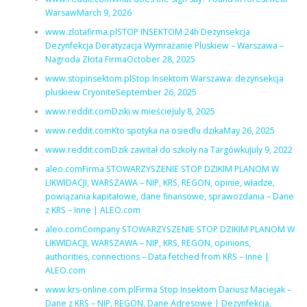
WarsawMarch 9, 2026
www.zlotafirma.plSTOP INSEKTOM 24h Dezynsekcja
Dezynfekcja Deratyzacja Wymrażanie Pluskiew – Warszawa –
Nagroda Złota FirmaOctober 28, 2025
www.stopinsektom.plStop Insektom Warszawa: dezynsekcja
pluskiew CryoniteSeptember 26, 2025
www.reddit.comDziki w mieścieJuly 8, 2025
www.reddit.comKto spotyka na osiedlu dzikaMay 26, 2025
www.reddit.comDzik zawitał do szkoły na TargówkuJuly 9, 2022
aleo.comFirma STOWARZYSZENIE STOP DZIKIM PLANOM W
LIKWIDACJI, WARSZAWA – NIP, KRS, REGON, opinie, władze,
powiązania kapitałowe, dane finansowe, sprawozdania – Dane
z KRS – Inne | ALEO.com
aleo.comCompany STOWARZYSZENIE STOP DZIKIM PLANOM W
LIKWIDACJI, WARSZAWA – NIP, KRS, REGON, opinions,
authorities, connections – Data fetched from KRS – Inne |
ALEO.com
www.krs-online.com.plFirma Stop Insektom Dariusz Maciejak –
Dane z KRS – NIP, REGON, Dane Adresowe | Dezynfekcja,