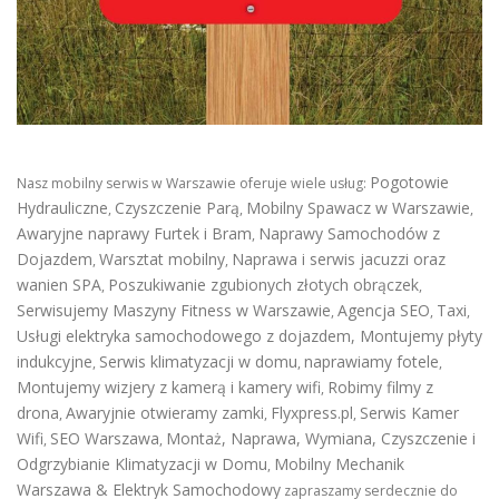
Pogotowie
Nasz mobilny serwis w Warszawie oferuje wiele usług:
Hydrauliczne
Czyszczenie Parą
Mobilny Spawacz w Warszawie
,
,
,
Awaryjne naprawy Furtek i Bram
Naprawy Samochodów z
,
Dojazdem
Warsztat mobilny
Naprawa i serwis jacuzzi oraz
,
,
wanien SPA
Poszukiwanie zgubionych złotych obrączek
,
,
Serwisujemy Maszyny Fitness w Warszawie
Agencja SEO
Taxi
,
,
,
Usługi elektryka samochodowego z dojazdem
,
Montujemy płyty
indukcyjne
Serwis klimatyzacji w domu
naprawiamy fotele
,
,
,
Montujemy wizjery z kamerą i kamery wifi
Robimy filmy z
,
drona
Awaryjnie otwieramy zamki
Flyxpress.pl
Serwis Kamer
,
,
,
Wifi
SEO Warszawa
Montaż, Naprawa, Wymiana, Czyszczenie i
,
,
Odgrzybianie Klimatyzacji w Domu
Mobilny Mechanik
,
Warszawa & Elektryk Samochodowy
zapraszamy serdecznie do