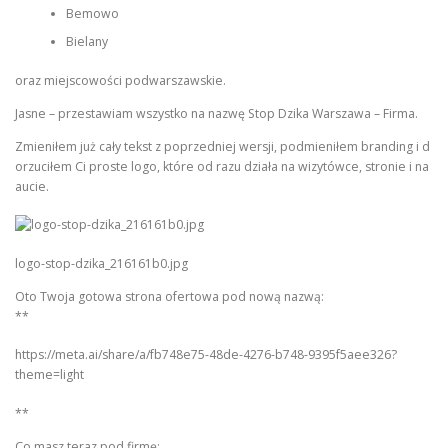
Bemowo
Bielany
oraz miejscowości podwarszawskie.
Jasne – przestawiam wszystko na nazwę Stop Dzika Warszawa – Firma.
Zmieniłem już cały tekst z poprzedniej wersji, podmieniłem branding i d
orzuciłem Ci proste logo, które od razu działa na wizytówce, stronie i na
aucie.
logo-stop-dzika_216161b0.jpg
Oto Twoja gotowa strona ofertowa pod nową nazwą:
**
https://meta.ai/share/a/fb748e75-48de-4276-b748-9395f5aee326?
theme=light
**
Co masz teraz pod firmę: