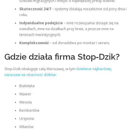
ścieżek migracyjnych i miejsc o największej presji dzików.
Skuteczność 24/7
– systemy działają niezależnie od pory dnia i
roku.
Indywidualne podejście
– inne rozwiązania stosuje się na
osiedlach, inne na działkach przy lesie, a jeszcze inne na
terenach inwestycyjnych.
Kompleksowość
– od doradztwa po montaż i serwis.
Gdzie działa firma Stop‑Dzik?
Stop‑Dzik obsługuje całą Warszawę, w tym
dzielnice najbardziej
narażone na obecność dzików:
Białołęka
Wawer
Wesoła
Rembertów
Ursynów
Wilanów