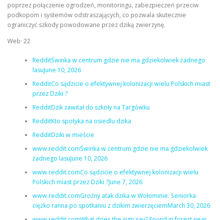
poprzez połączenie ogrodzeń, monitoringu, zabezpieczeń przeciw
podkopom i systemów odstraszających, co pozwala skutecznie
ograniczyć szkody powodowane przez dziką zwierzynę.
Web· 22
RedditŚwinka w centrum gdzie nie ma gdziekolwiek żadnego
lasuJune 10, 2026
RedditCo sądzicie o efektywnej kolonizacji wielu Polskich miast
przez Dziki ?
RedditDzik zawitał do szkoły na Targówku
RedditKto spotyka na osiedlu dzika
RedditDziki w mieście
www.reddit.comŚwinka w centrum gdzie nie ma gdziekolwiek
żadnego lasuJune 10, 2026
www.reddit.comCo sądzicie o efektywnej kolonizacji wielu
Polskich miast przez Dziki ?June 7, 2026
www.reddit.comGroźny atak dzika w Wołominie. Seniorka
ciężko ranna po spotkaniu z dzikim zwierzęciemMarch 30, 2026
www.reddit.comWhat does the sign say? Found in forest near