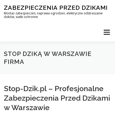
Skip
ZABEZPIECZENIA PRZED DZIKAMI
to
content
Montaż zabezpieczeń, naprawa ogrodzeń, elektryczne odstraszanie
dzików, siatki ochronne
Menu
STOP DZIK
STOP DZIKĄ W WARSZAWIE
FIRMA
PROFESJONALNA OCHRONA PRZED DZIKAMI • WARSZAWA +
Stop-Dzik.pl – Profesjonalne
ZABEZPIECZENIA PRZED DZIKAMI
BLOG
Zabezpieczenia Przed Dzikami
w Warszawie
KONTAKT