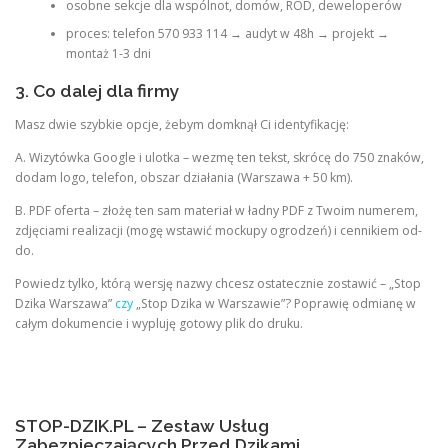
osobne sekcje dla wspólnot, domów, ROD, deweloperów
proces: telefon 570 933 114 → audyt w 48h → projekt →
montaż 1-3 dni
3. Co dalej dla firmy
Masz dwie szybkie opcje, żebym domknął Ci identyfikację:
A. Wizytówka Google i ulotka – wezmę ten tekst, skrócę do 750 znaków,
dodam logo, telefon, obszar działania (Warszawa + 50 km).
B. PDF oferta – złożę ten sam materiał w ładny PDF z Twoim numerem,
zdjęciami realizacji (mogę wstawić mockupy ogrodzeń) i cennikiem od-
do.
Powiedz tylko, którą wersję nazwy chcesz ostatecznie zostawić – „Stop
Dzika Warszawa”
czy
„Stop Dzika w Warszawie”? Poprawię odmianę w
całym dokumencie i wypluję gotowy plik do druku.
STOP-DZIK.PL – Zestaw Usług
Zabezpieczających Przed Dzikami