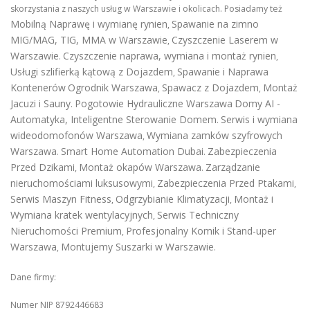
skorzystania z naszych usług w Warszawie i okolicach. Posiadamy też
Mobilną Naprawę i wymianę rynien
Spawanie na zimno
,
MIG/MAG, TIG, MMA w Warszawie
Czyszczenie Laserem w
,
Warszawie
Czyszczenie naprawa, wymiana i montaż rynien
.
,
Usługi szlifierką kątową z Dojazdem
Spawanie i Naprawa
,
Kontenerów
Ogrodnik Warszawa
Spawacz z Dojazdem
Montaż
,
,
Jacuzi i Sauny
Pogotowie Hydrauliczne Warszawa
Domy AI -
.
Automatyka, Inteligentne Sterowanie Domem
Serwis i wymiana
.
wideodomofonów Warszawa
Wymiana zamków szyfrowych
,
Warszawa
Smart Home Automation Dubai
Zabezpieczenia
.
.
Przed Dzikami
Montaż okapów Warszawa
Zarządzanie
,
.
nieruchomościami luksusowymi
Zabezpieczenia Przed Ptakami
,
,
Serwis Maszyn Fitness
Odgrzybianie Klimatyzacji
Montaż i
,
,
Wymiana kratek wentylacyjnych
Serwis Techniczny
,
Nieruchomości Premium
Profesjonalny Komik i Stand-uper
,
Warszawa
Montujemy Suszarki w Warszawie
,
.
Dane firmy:
Numer NIP 8792446683