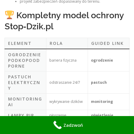
projekt zabezpieczeń dopasowany do terenu.
Kompletny model ochrony
Stop‑Dzik.pl
ELEMENT
ROLA
GUIDED LINK
OGRODZENIE
PODKOPOOD
bariera fizyczna
ogrodzenie
PORNE
PASTUCH
ELEKTRYCZN
odstraszanie 24/7
pastuch
Y
MONITORING
wykrywanie dzików
monitoring
AI
LAMPY PIR
płoszenie
oświetlenie
Zadzwoń
REPELENTY
wsparcie ochrony
repelenty