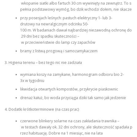
wkopanie siatki albo fartuch 30 cm wywinięty na zewnątrz. To s
pełnia podstawowy wymóg, bo dzik wchodzi dołem, nie skacze
przy posesjach leśnych: pastuch elektryczny 1- lub 3-
drutowy na newralgicznym odcinku 50-
100 m. W badaniach dawał najbardziej niezawodną ochronę do
29 dni bez spadku skuteczności –
w przeciwieństwie do lamp czy zapachów
bramy z listwą progową i samozamykaczem
3. Higiena terenu – bez tego nic nie zadziała
wymiana koszy na zamykane, harmonogram odbioru bio 2-
3x w tygodniu
likwidacja otwartych kompostów, przykrycie piaskownic
drenaż kałuż, bo woda przyciąga dziki tak samo jak jedzenie
4. Dodatki krótkoterminowe (na czas prac)
czerwone blinkery solarne na czas zakładania trawnika –
w testach dawały ok. 32 dni ochrony, ale skuteczność spadała p
rzez habituację. Dobre na 1 miesiąc, nie na lata