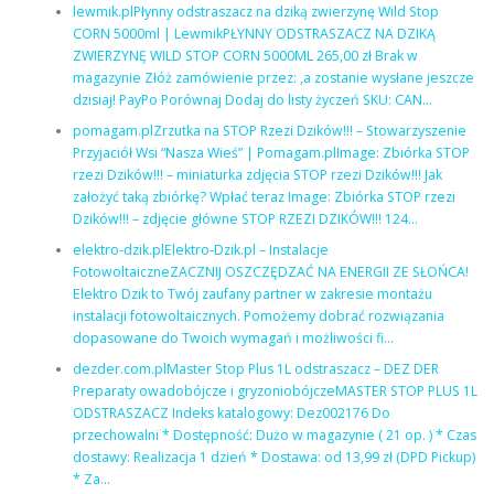
lewmik.plPłynny odstraszacz na dziką zwierzynę Wild Stop
CORN 5000ml | LewmikPŁYNNY ODSTRASZACZ NA DZIKĄ
ZWIERZYNĘ WILD STOP CORN 5000ML 265,00 zł Brak w
magazynie Złóż zamówienie przez: ,a zostanie wysłane jeszcze
dzisiaj! PayPo Porównaj Dodaj do listy życzeń SKU: CAN…
pomagam.plZrzutka na STOP Rzezi Dzików!!! – Stowarzyszenie
Przyjaciół Wsi “Nasza Wieś” | Pomagam.plImage: Zbiórka STOP
rzezi Dzików!!! – miniaturka zdjęcia STOP rzezi Dzików!!! Jak
założyć taką zbiórkę? Wpłać teraz Image: Zbiórka STOP rzezi
Dzików!!! – zdjęcie główne STOP RZEZI DZIKÓW!!! 124…
elektro-dzik.plElektro-Dzik.pl – Instalacje
FotowoltaiczneZACZNIJ OSZCZĘDZAĆ NA ENERGII ZE SŁOŃCA!
Elektro Dzik to Twój zaufany partner w zakresie montażu
instalacji fotowoltaicznych. Pomożemy dobrać rozwiązania
dopasowane do Twoich wymagań i możliwości fi…
dezder.com.plMaster Stop Plus 1L odstraszacz – DEZ DER
Preparaty owadobójcze i gryzoniobójczeMASTER STOP PLUS 1L
ODSTRASZACZ Indeks katalogowy: Dez002176 Do
przechowalni * Dostępność: Dużo w magazynie ( 21 op. ) * Czas
dostawy: Realizacja 1 dzień * Dostawa: od 13,99 zł (DPD Pickup)
* Za…