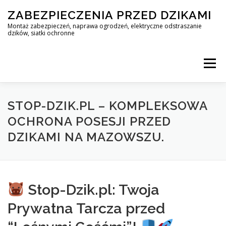
Skip
ZABEZPIECZENIA PRZED DZIKAMI
to
content
Montaż zabezpieczeń, naprawa ogrodzeń, elektryczne odstraszanie
dzików, siatki ochronne
Menu
STOP DZIK
STOP-DZIK.PL – KOMPLEKSOWA
OCHRONA POSESJI PRZED
DZIKAMI NA MAZOWSZU.
PROFESJONALNA OCHRONA PRZED DZIKAMI • WARSZAWA +
ZABEZPIECZENIA PRZED DZIKAMI
BLOG
Stop-Dzik.pl: Twoja
Prywatna Tarcza przed
KONTAKT