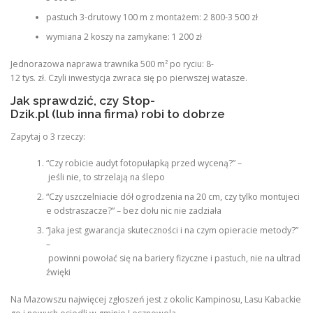
pastuch 3-drutowy 100 m z montażem: 2 800-3 500 zł
wymiana 2 koszy na zamykane: 1 200 zł
Jednorazowa naprawa trawnika 500 m² po ryciu: 8-
12 tys. zł. Czyli inwestycja zwraca się po pierwszej watasze.
Jak sprawdzić, czy Stop-
Dzik.pl (lub inna firma) robi to dobrze
Zapytaj o 3 rzeczy:
“Czy robicie audyt fotopułapką przed wyceną?” –
jeśli nie, to strzelają na ślepo
“Czy uszczelniacie dół ogrodzenia na 20 cm, czy tylko montujeci
e odstraszacze?” – bez dołu nic nie zadziała
“Jaka jest gwarancja skuteczności i na czym opieracie metody?”
–
powinni powołać się na bariery fizyczne i pastuch, nie na ultrad
źwięki
Na Mazowszu najwięcej zgłoszeń jest z okolic Kampinosu, Lasu Kabackie