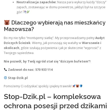
Neutralizacja zapachów:
Nasza para wykurzy każdy “dziczy”
zapach, zostawiając w domu powietrze, jakbyś był na szczycie
gór!
Dlaczego wybierają nas mieszkańcy
Mazowsza?
Bo my nie tylko “montujemy siatkę”. My przeprowadzamy pełny
Audyt
Dziczych Ścieżek
. Wiemy, jak poruszają się watahy w
Warszawie i
okolicach
, gdzie szukają pożywienia i jak je skutecznie “wyprosić” z
Twojego sąsiedztwa.
Nie pozwól, by Twój ogród stał się “dziczym bufetem”!
Zadzwoń do nas: 570 933 114
Stop-Dzik.pl
Pomożemy Ci odzyskać spokój i piękny trawnik!
Stop-Dzik.pl – kompleksowa
ochrona posesji przed dzikami