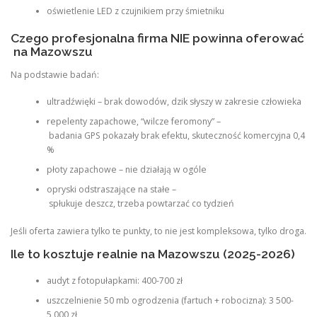
oświetlenie LED z czujnikiem przy śmietniku
Czego profesjonalna firma NIE powinna oferować
na Mazowszu
Na podstawie badań:
ultradźwięki – brak dowodów, dzik słyszy w zakresie człowieka
repelenty zapachowe, “wilcze feromony” –
badania GPS pokazały brak efektu, skuteczność komercyjna 0,4
%
płoty zapachowe – nie działają w ogóle
opryski odstraszające na stałe –
spłukuje deszcz, trzeba powtarzać co tydzień
Jeśli oferta zawiera tylko te punkty, to nie jest kompleksowa, tylko droga.
Ile to kosztuje realnie na Mazowszu (2025-2026)
audyt z fotopułapkami: 400-700 zł
uszczelnienie 50 mb ogrodzenia (fartuch + robocizna): 3 500-
5 000 zł