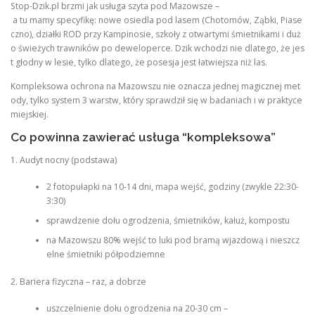
Stop-Dzik.pl brzmi jak usługa szyta pod Mazowsze –
a tu mamy specyfikę: nowe osiedla pod lasem (Chotomów, Ząbki, Piase
czno), działki ROD przy Kampinosie, szkoły z otwartymi śmietnikami i duż
o świeżych trawników po deweloperce. Dzik wchodzi nie dlatego, że jes
t głodny w lesie, tylko dlatego, że posesja jest łatwiejsza niż las.
Kompleksowa ochrona na Mazowszu nie oznacza jednej magicznej met
ody, tylko system 3 warstw, który sprawdził się w badaniach i w praktyce
miejskiej.
Co powinna zawierać usługa “kompleksowa”
1. Audyt nocny (podstawa)
2 fotopułapki na 10-14 dni, mapa wejść, godziny (zwykle 22:30-
3:30)
sprawdzenie dołu ogrodzenia, śmietników, kałuż, kompostu
na Mazowszu 80% wejść to luki pod bramą wjazdową i nieszcz
elne śmietniki półpodziemne
2. Bariera fizyczna – raz, a dobrze
uszczelnienie dołu ogrodzenia na 20-30 cm –