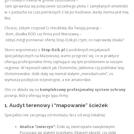
go i nowych osiedli w gminie Lesznowola –
tam sprawdza się połączenie szczelnego płotu + zamykanych śmietnikó
w + pastucha na czas pierwszych 2 lat po budowie, kiedy ziemia jest mię
kka.
Chcesz, żebym rozpisał Ci checklistę dla Twojej posesji –
dom, działka ROD czy firma pod Warszawą –
żebyś mógł porównać ofertę Stop-Dzik.pl z tym, co naprawdę działa?
Skoro wspominasz o
Stop-Dzik.pl
(i podobnych inicjatywach
specjalistycznych na Mazowszu), warto przyjrzeć się, co w praktyce
oferują profesjonalne firmy zajmujące się tym problemem w naszym
regionie. W rejonach takich jak Chotomów, Jabłonna czy pobliskie lasy
chotomowskie, dziki stały się niemal stałymi „mieszkańcami”, co
wymusza podejście inżynieryjne, a nie amatorskie.
Oto co składa się na
kompleksowy profesjonalny system ochrony
posesji, który oferują tego typu firmy:
1. Audyt terenowy i “mapowanie” ścieżek
Specjaliści nie zaczynają od montażu, lecz od wizji lokalnej:
Analiza “zwierzyn”:
Dziki są zwierzętami nawykowymi.
Poruszają się stałymi ścieżkami. Ekspert określi, czy dziki