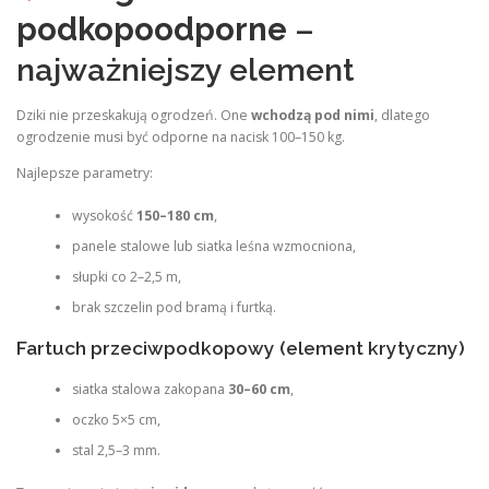
podkopoodporne
–
najważniejszy element
Dziki nie przeskakują ogrodzeń. One
wchodzą pod nimi
, dlatego
ogrodzenie musi być odporne na nacisk 100–150 kg.
Najlepsze parametry:
wysokość
150–180 cm
,
panele stalowe lub siatka leśna wzmocniona,
słupki co 2–2,5 m,
brak szczelin pod bramą i furtką.
Fartuch przeciwpodkopowy (element krytyczny)
siatka stalowa zakopana
30–60 cm
,
oczko 5×5 cm,
stal 2,5–3 mm.