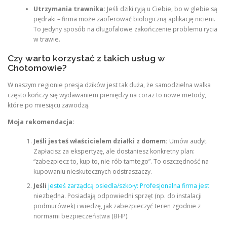
Utrzymania trawnika:
Jeśli dziki ryją u Ciebie, bo w glebie są
pędraki – firma może zaoferować biologiczną aplikację nicieni.
To jedyny sposób na długofalowe zakończenie problemu rycia
w trawie.
Czy warto korzystać z takich usług w
Chotomowie?
W naszym regionie presja dzików jest tak duża, że samodzielna walka
często kończy się wydawaniem pieniędzy na coraz to nowe metody,
które po miesiącu zawodzą.
Moja rekomendacja:
Jeśli jesteś właścicielem działki z domem:
Umów audyt.
Zapłacisz za ekspertyzę, ale dostaniesz konkretny plan:
“zabezpiecz to, kup to, nie rób tamtego”. To oszczędność na
kupowaniu nieskutecznych odstraszaczy.
Jeśli
jesteś zarządcą osiedla/szkoły: Profesjonalna firma jest
niezbędna. Posiadają odpowiedni sprzęt (np. do instalacji
podmurówek) i wiedzę, jak zabezpieczyć teren zgodnie z
normami bezpieczeństwa (BHP).