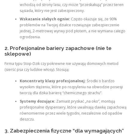
wchodzą od strony lasu, czy może “przeskakują” przez teren
sąsiada, który nie jest zabezpieczony.
Wskazanie słabych ogniw:
Często okazuje się, że 90%
problemów na Twojej działce rozwiązuje zabezpieczenie
jednej, 2-metrowej wyrwy pod płotem, a nie wymiana całego
ogrodzenia.
2. Profesjonalne bariery zapachowe (nie te
sklepowe)
Firma typu Stop-Dzik czy pokrewne nie używają domowych metod
(sierść psa czy ludzkie włosy). Stosują:
Koncentraty klasy profesjonalnej:
Środki o bardzo
wysokim stężeniu, które po rozpyleniu na obwodzie posesji
tworzą dla dzika barierę “chemicznego strachu”.
Systemy dozujące:
Zamiast pryskać „na oko”, montują
profesjonalne dyspensery, które uwalniają dawkę zapachową
równomiernie przez wiele tygodni, niezależnie od opadów
deszczu.
3. Zabezpieczenia fizyczne “dla wymagających”