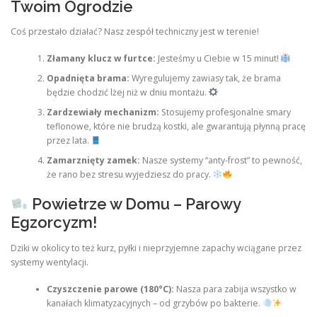
Twoim Ogrodzie
Coś przestało działać? Nasz zespół techniczny jest w terenie!
Złamany klucz w furtce:
Jesteśmy u Ciebie w 15 minut!
Opadnięta brama:
Wyregulujemy zawiasy tak, że brama
będzie chodzić lżej niż w dniu montażu.
Zardzewiały mechanizm:
Stosujemy profesjonalne smary
teflonowe, które nie brudzą kostki, ale gwarantują płynną pracę
przez lata.
Zamarznięty zamek:
Nasze systemy “anty-frost” to pewność,
że rano bez stresu wyjedziesz do pracy.
Powietrze w Domu – Parowy
Egzorcyzm!
Dziki w okolicy to też kurz, pyłki i nieprzyjemne zapachy wciągane przez
systemy wentylacji.
Czyszczenie parowe (180°C):
Nasza para zabija wszystko w
kanałach klimatyzacyjnych – od grzybów po bakterie.