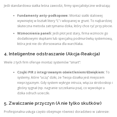
Jeśli standardowa siatka leśna zawodzi, firmy specjalistyczne wdrażają:
Fundamenty anty-podkopowe:
Montaż siatki stalowej
wywiniętej w kształt litery “L” i wkopanej w grunt. To najbardziej
skuteczna metoda zatrzymania dzika, który chce ryć przy płocie.
Wzmocnienia paneli:
Jeśli płot jest stary, firma wzmocni go
dodatkowymi słupkami lub specjalną podmurówką systemową,
która jest nie do sforsowania dla warchlaka.
4. Inteligentne odstraszanie (Akcja-Reakcja)
Wiele z tych firm oferuje montaż systemów “smart”:
Czujki PIR z integrowanym oświetleniem/dźwiękiem:
To
systemy, które “uczą” dziki, że Twoja działka jest miejscem
nieprzyjaznym. Gdy system wykryje intruza, włącza stroboskop i
głośny sygnał (np. nagranie szczekania psa), co wywołuje u
dzika odruch ucieczki.
5. Zwalczanie przyczyn (A nie tylko skutków)
Profesjonalna usługa często obejmuje również doradztwo w zakresie: