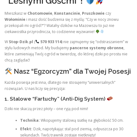
“Leśnymi Gośćmi”!
Mieszkasz w
Chotomowie
,
Konstancinie
,
Pruszkowie
czy
Wołominie
i masz dość budzenia się z myślą: “Czy w nocy znowu
przekopali mi ogród?”? Watahy dzików na Mazowszu to już nie
ciekawostka przyrodnicza, to codzienne wyzwanie!
W
Stop-Dzik.pl
(
570 933 114
) nie zajmujemy się “odstraszaniem” w
stylu ludowych metod. My budujemy
pancerne systemy obronne
,
które zamieniają Twój ogród w twierdzę, do której dziki po prostu nie
chcą zaglądać!
Nasz “Egzorcyzm” dla Twojej Posesji
Każda posesja jest inna, dlatego nie stosujemy “uniwersalnych”
rozwiązań. U nas liczy się precyzja:
1. Stalowe “Fartuchy” (Anti-Dig System)
Dziki nie skaczą przez płoty – one ryją pod nimi!
Technika:
Wkopujemy stalową siatkę na głębokość 50 cm.
Efekt:
Dzik, napotykając stal pod ziemią, odpuszcza po 30
sekundach. Twój trawnik zostaje nietknięty!