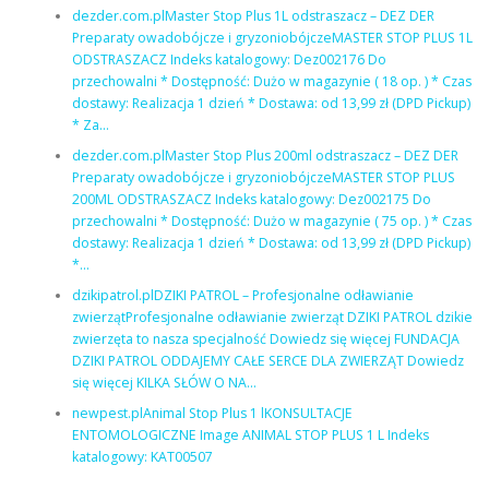
dezder.com.plMaster Stop Plus 1L odstraszacz – DEZ DER
Preparaty owadobójcze i gryzoniobójczeMASTER STOP PLUS 1L
ODSTRASZACZ Indeks katalogowy: Dez002176 Do
przechowalni * Dostępność: Dużo w magazynie ( 18 op. ) * Czas
dostawy: Realizacja 1 dzień * Dostawa: od 13,99 zł (DPD Pickup)
* Za…
dezder.com.plMaster Stop Plus 200ml odstraszacz – DEZ DER
Preparaty owadobójcze i gryzoniobójczeMASTER STOP PLUS
200ML ODSTRASZACZ Indeks katalogowy: Dez002175 Do
przechowalni * Dostępność: Dużo w magazynie ( 75 op. ) * Czas
dostawy: Realizacja 1 dzień * Dostawa: od 13,99 zł (DPD Pickup)
*…
dzikipatrol.plDZIKI PATROL – Profesjonalne odławianie
zwierzątProfesjonalne odławianie zwierząt DZIKI PATROL dzikie
zwierzęta to nasza specjalność Dowiedz się więcej FUNDACJA
DZIKI PATROL ODDAJEMY CAŁE SERCE DLA ZWIERZĄT Dowiedz
się więcej KILKA SŁÓW O NA…
newpest.plAnimal Stop Plus 1 lKONSULTACJE
ENTOMOLOGICZNE Image ANIMAL STOP PLUS 1 L Indeks
katalogowy: KAT00507