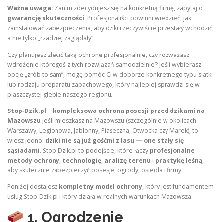
Ważna uwaga:
Zanim zdecydujesz się na konkretną firmę, zapytaj o
gwarancję skuteczności
. Profesjonaliści powinni wiedzieć, jak
zainstalować zabezpieczenia, aby dziki rzeczywiście przestały wchodzić,
a nie tylko „rzadziej zaglądały”.
Czy planujesz zlecić taką ochronę profesjonalnie, czy rozważasz
wdrożenie któregoś z tych rozwiązań samodzielnie? Jeśli wybierasz
opcję „zrób to sam”, mogę pomóc Ci w doborze konkretnego typu siatki
lub rodzaju preparatu zapachowego, który najlepiej sprawdzi się w
piaszczystej glebie naszego regionu.
Stop‑Dzik.pl – kompleksowa ochrona posesji przed dzikami na
Mazowszu
Jeśli mieszkasz na Mazowszu (szczególnie w okolicach
Warszawy, Legionowa, Jabłonny, Piaseczna, Otwocka czy Marek), to
wiesz jedno:
dziki nie są już gośćmi z lasu — one stały się
sąsiadami
. Stop‑Dzik.pl to podejście, które łączy
profesjonalne
metody ochrony
,
technologię
,
analizę terenu
i
praktykę leśną
,
aby skutecznie zabezpieczyć posesje, ogrody, osiedla i firmy.
Poniżej dostajesz
kompletny model ochrony
, który jest fundamentem
usług Stop‑Dzik.pl i który działa w realnych warunkach Mazowsza.
1.
Ogrodzenie