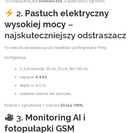
To rozwiązanie jest
niewidoczne
, a skuteczność ogromna.
2.
Pastuch elektryczny
wysokiej mocy
–
najskuteczniejszy odstraszacz
To metoda stosowana przez leśników i profesjonalne firmy.
Konfiguracja:
2–3 przewody: 20 cm, 50 cm, 80–100 cm,
napięcie
4–8 kV
,
słupki co 4–5 m,
zasilanie solarne lub sieciowe.
Pastuch + ogrodzenie = ochrona
bliska 100%
.
3.
Monitoring AI i
fotopułapki GSM