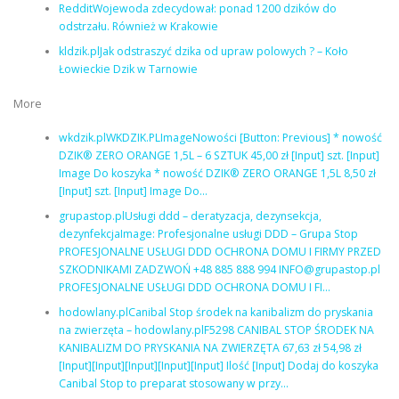
RedditWojewoda zdecydował: ponad 1200 dzików do
odstrzału. Również w Krakowie
kldzik.plJak odstraszyć dzika od upraw polowych ? – Koło
Łowieckie Dzik w Tarnowie
More
wkdzik.plWKDZIK.PLImageNowości [Button: Previous] * nowość
DZIK® ZERO ORANGE 1,5L – 6 SZTUK 45,00 zł [Input] szt. [Input]
Image Do koszyka * nowość DZIK® ZERO ORANGE 1,5L 8,50 zł
[Input] szt. [Input] Image Do…
grupastop.plUsługi ddd – deratyzacja, dezynsekcja,
dezynfekcjaImage: Profesjonalne usługi DDD – Grupa Stop
PROFESJONALNE USŁUGI DDD OCHRONA DOMU I FIRMY PRZED
SZKODNIKAMI ZADZWOŃ +48 885 888 994 INFO@grupastop.pl
PROFESJONALNE USŁUGI DDD OCHRONA DOMU I FI…
hodowlany.plCanibal Stop środek na kanibalizm do pryskania
na zwierzęta – hodowlany.plF5298 CANIBAL STOP ŚRODEK NA
KANIBALIZM DO PRYSKANIA NA ZWIERZĘTA 67,63 zł 54,98 zł
[Input][Input][Input][Input][Input] Ilość [Input] Dodaj do koszyka
Canibal Stop to preparat stosowany w przy…