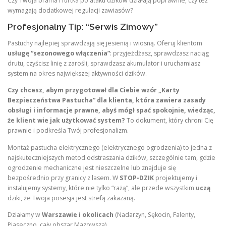
Czy Twoja brama i furtka po ataku dzików działają poprawnie, czy też
wymagają dodatkowej regulacji zawiasów?
Profesjonalny Tip: “Serwis Zimowy”
Pastuchy najlepiej sprawdzają się jesienią i wiosną. Oferuj klientom
usługę “sezonowego włączenia”
: przyjeżdżasz, sprawdzasz naciąg
drutu, czyścisz linię z zarośli, sprawdzasz akumulator i uruchamiasz
system na okres największej aktywności dzików.
Czy chcesz, abym przygotował dla Ciebie wzór „Karty
Bezpieczeństwa Pastucha” dla klienta, która zawiera zasady
obsługi i informacje prawne, abyś mógł spać spokojnie, wiedząc,
że klient wie jak użytkować system?
To dokument, który chroni Cię
prawnie i podkreśla Twój profesjonalizm.
Montaż pastucha elektrycznego (elektrycznego ogrodzenia) to jedna z
najskuteczniejszych metod odstraszania dzików, szczególnie tam, gdzie
ogrodzenie mechaniczne jest nieszczelne lub znajduje się
bezpośrednio przy granicy z lasem. W
STOP-DZIK
projektujemy i
instalujemy systemy, które nie tylko “rażą”, ale przede wszystkim
uczą
dziki, że Twoja posesja jest strefą zakazaną.
Działamy w
Warszawie i okolicach
(Nadarzyn, Sękocin, Falenty,
Piaseczno, cały obszar Mazowsza).