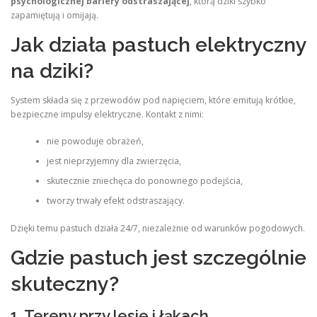
psychologicznej bariery odstraszającej
, którą dziki szybko
zapamiętują i omijają.
Jak działa pastuch elektryczny
na dziki?
System składa się z przewodów pod napięciem, które emitują krótkie,
bezpieczne impulsy elektryczne. Kontakt z nimi:
nie powoduje obrażeń,
jest nieprzyjemny dla zwierzęcia,
skutecznie zniechęca do ponownego podejścia,
tworzy trwały efekt odstraszający.
Dzięki temu pastuch działa 24/7, niezależnie od warunków pogodowych.
Gdzie pastuch jest szczególnie
skuteczny?
1. Tereny przy lesie i łąkach