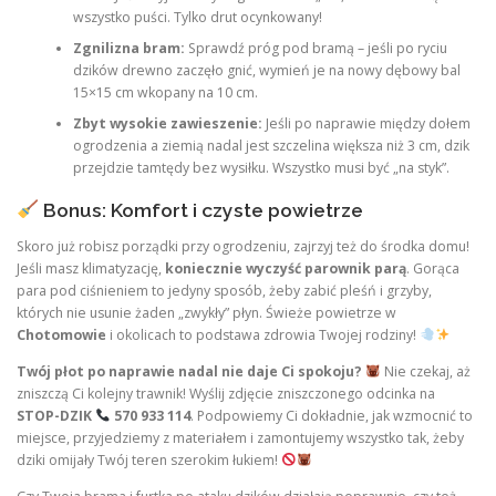
wszystko puści. Tylko drut ocynkowany!
Zgnilizna bram:
Sprawdź próg pod bramą – jeśli po ryciu
dzików drewno zaczęło gnić, wymień je na nowy dębowy bal
15×15 cm wkopany na 10 cm.
Zbyt wysokie zawieszenie:
Jeśli po naprawie między dołem
ogrodzenia a ziemią nadal jest szczelina większa niż 3 cm, dzik
przejdzie tamtędy bez wysiłku. Wszystko musi być „na styk”.
Bonus: Komfort i czyste powietrze
Skoro już robisz porządki przy ogrodzeniu, zajrzyj też do środka domu!
Jeśli masz klimatyzację,
koniecznie wyczyść parownik parą
. Gorąca
para pod ciśnieniem to jedyny sposób, żeby zabić pleśń i grzyby,
których nie usunie żaden „zwykły” płyn. Świeże powietrze w
Chotomowie
i okolicach to podstawa zdrowia Twojej rodziny!
Twój płot po naprawie nadal nie daje Ci spokoju?
Nie czekaj, aż
zniszczą Ci kolejny trawnik! Wyślij zdjęcie zniszczonego odcinka na
STOP-DZIK
570 933 114
. Podpowiemy Ci dokładnie, jak wzmocnić to
miejsce, przyjedziemy z materiałem i zamontujemy wszystko tak, żeby
dziki omijały Twój teren szerokim łukiem!