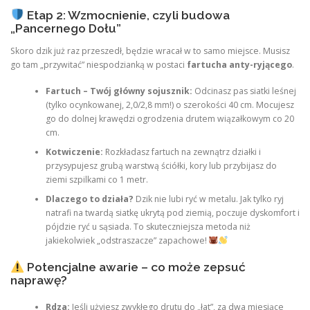
Etap 2: Wzmocnienie, czyli budowa
„Pancernego Dołu”
Skoro dzik już raz przeszedł, będzie wracał w to samo miejsce. Musisz
go tam „przywitać” niespodzianką w postaci
fartucha anty-ryjącego
.
Fartuch – Twój główny sojusznik:
Odcinasz pas siatki leśnej
(tylko ocynkowanej, 2,0/2,8 mm!) o szerokości 40 cm. Mocujesz
go do dolnej krawędzi ogrodzenia drutem wiązałkowym co 20
cm.
Kotwiczenie:
Rozkładasz fartuch na zewnątrz działki i
przysypujesz grubą warstwą ściółki, kory lub przybijasz do
ziemi szpilkami co 1 metr.
Dlaczego to działa?
Dzik nie lubi ryć w metalu. Jak tylko ryj
natrafi na twardą siatkę ukrytą pod ziemią, poczuje dyskomfort i
pójdzie ryć u sąsiada. To skuteczniejsza metoda niż
jakiekolwiek „odstraszacze” zapachowe!
Potencjalne awarie – co może zepsuć
naprawę?
Rdza:
Jeśli użyjesz zwykłego drutu do „łat”, za dwa miesiące