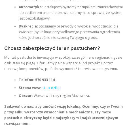
Automatyka:
Instalujemy systemy z czujnikami zmierzchowymi
lub zasilaniem akumulatorowo-solarnym, co sprawia, że system
jest bezobsługowy.
Dyskrecja:
Stosujemy przewody o wysokiej widoczności dla
zwierząt (by uniknąć przypadkowego przerwania ogrodzenia),
które jednocześnie nie szpecą Twojego ogrodu.
Chcesz zabezpieczyć teren pastuchem?
Montaż pastucha to inwestycja w spokój, szczególnie w regionach, gdzie
dziki stały się plagą. Oferujemy pełne wsparcie: od projektu, przez
dostawę komponentów, po fachowy montaż i serwisowanie systemu.
Telefon:
570 933 114
Strona www:
stop-dzik.pl
Obszar:
Warszawa i cały region Mazowsza.
Zadzwoń do nas, aby umówić wizję lokalną. Ocenimy, czy w Twoim
przypadku wystarczy wzmocnienie mechaniczne, czy może
pastuch elektryczny będzie najszybszym i najskuteczniejszym
rozwiązaniem.