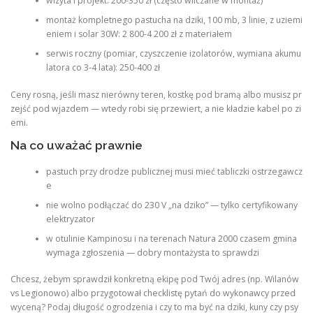
wizyta i projekt: 200-350 zł (często wliczane w montaż)
montaż kompletnego pastucha na dziki, 100 mb, 3 linie, z uziemi
eniem i solar 30W: 2 800-4 200 zł z materiałem
serwis roczny (pomiar, czyszczenie izolatorów, wymiana akumu
latora co 3-4 lata): 250-400 zł
Ceny rosną, jeśli masz nierówny teren, kostkę pod bramą albo musisz pr
zejść pod wjazdem — wtedy robi się przewiert, a nie kładzie kabel po zi
emi.
Na co uważać prawnie
pastuch przy drodze publicznej musi mieć tabliczki ostrzegawcz
e
nie wolno podłączać do 230 V „na dziko” — tylko certyfikowany
elektryzator
w otulinie Kampinosu i na terenach Natura 2000 czasem gmina
wymaga zgłoszenia — dobry montażysta to sprawdzi
Chcesz, żebym sprawdził konkretną ekipę pod Twój adres (np. Wilanów
vs Legionowo) albo przygotował checklistę pytań do wykonawcy przed
wyceną? Podaj długość ogrodzenia i czy to ma być na dziki, kuny czy psy