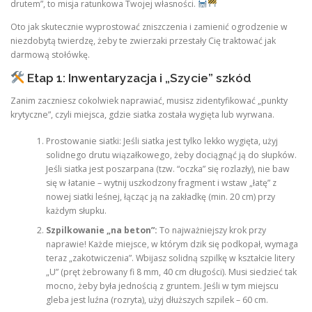
drutem”, to misja ratunkowa Twojej własności.
Oto jak skutecznie wyprostować zniszczenia i zamienić ogrodzenie w
niezdobytą twierdzę, żeby te zwierzaki przestały Cię traktować jak
darmową stołówkę.
Etap 1: Inwentaryzacja i „Szycie” szkód
Zanim zaczniesz cokolwiek naprawiać, musisz zidentyfikować „punkty
krytyczne”, czyli miejsca, gdzie siatka została wygięta lub wyrwana.
Prostowanie siatki: Jeśli siatka jest tylko lekko wygięta, użyj
solidnego drutu wiązałkowego, żeby dociągnąć ją do słupków.
Jeśli siatka jest poszarpana (tzw. “oczka” się rozlazły), nie baw
się w łatanie – wytnij uszkodzony fragment i wstaw „łatę” z
nowej siatki leśnej, łącząc ją na zakładkę (min. 20 cm) przy
każdym słupku.
Szpilkowanie „na beton”:
To najważniejszy krok przy
naprawie! Każde miejsce, w którym dzik się podkopał, wymaga
teraz „zakotwiczenia”. Wbijasz solidną szpilkę w kształcie litery
„U” (pręt żebrowany fi 8 mm, 40 cm długości). Musi siedzieć tak
mocno, żeby była jednością z gruntem. Jeśli w tym miejscu
gleba jest luźna (rozryta), użyj dłuższych szpilek – 60 cm.