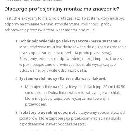
Dlaczego profesjonalny montaż ma znaczenie?
Pastuch elektryczny to nie tylko drut i zasilacz. To system, który musi być
odporny na zmienne warunki atmosferyczne, roślinność i próby
sabotowania przez zwierzęta. Nasz montaż obejmuje:
Dobór odpowiedniego elektryzatora (Serca systemu):
Moc urządzenia musi być dostosowana do długości ogrodzenia
oraz stopnia zarośnięcia (przebicia prądu przez trawę).
Stosujemy jednostki o odpowiedniej energii impulsu, które są
w pełni bezpieczne dla zwierząt i ludzi, ale wystarczająco
odczuwalne, by trwale odstraszyć dzika.
System wieloliniowy (Bariera dla warchlaków):
Montujemy linie na różnych wysokościach (np. 20 cm i 40-50
cm od ziemi). Dolna linia skutecznie zatrzymuje warchlaki,
które mogłyby przejść pod wyżej zamontowanym
przewodem.
Izolatory o wysokiej odporności:
Używamy specjalistycznych
izolatorów, które zapobiegają przebiciom napięcia na słupki
ogrodzeniowe, nawet podczas deszczu.