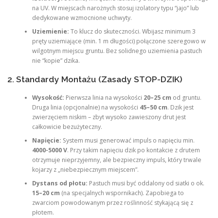
na UV. W miejscach narożnych stosuj izolatory typu “jajo” lub
dedykowane wzmocnione uchwyty.
Uziemienie:
To klucz do skuteczności. Wbijasz minimum 3
pręty uziemiające (min. 1 m długości) połączone szeregowo w
wilgotnym miejscu gruntu. Bez solidnego uziemienia pastuch
nie “kopie” dzika.
2. Standardy Montażu (Zasady STOP-DZIK)
Wysokość:
Pierwsza linia na wysokości
20–25 cm
od gruntu.
Druga linia (opcjonalnie) na wysokości
45–50 cm
. Dzik jest
zwierzęciem niskim – zbyt wysoko zawieszony drut jest
całkowicie bezużyteczny.
Napięcie:
System musi generować impuls o napięciu min.
4000-5000 V
. Przy takim napięciu dzik po kontakcie z drutem
otrzymuje nieprzyjemny, ale bezpieczny impuls, który trwale
kojarzy z „niebezpiecznym miejscem”.
Dystans od płotu:
Pastuch musi być oddalony od siatki o ok.
15–20 cm
(na specjalnych wspornikach). Zapobiega to
zwarciom powodowanym przez roślinność stykającą się z
płotem.