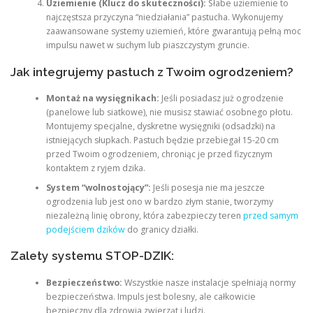
Uziemienie (Klucz do skuteczności):
Słabe uziemienie to
najczęstsza przyczyna “niedziałania” pastucha. Wykonujemy
zaawansowane systemy uziemień, które gwarantują pełną moc
impulsu nawet w suchym lub piaszczystym gruncie.
Jak integrujemy pastuch z Twoim ogrodzeniem?
Montaż na wysięgnikach:
Jeśli posiadasz już ogrodzenie
(panelowe lub siatkowe), nie musisz stawiać osobnego płotu.
Montujemy specjalne, dyskretne wysięgniki (odsadzki) na
istniejących słupkach. Pastuch będzie przebiegał 15-20 cm
przed Twoim ogrodzeniem, chroniąc je przed fizycznym
kontaktem z ryjem dzika.
System “wolnostojący”:
Jeśli posesja nie ma jeszcze
ogrodzenia lub jest ono w bardzo złym stanie, tworzymy
niezależną linię obrony, która zabezpieczy teren
przed samym
podejściem dzików
do granicy działki.
Zalety systemu STOP-DZIK:
Bezpieczeństwo:
Wszystkie nasze instalacje spełniają normy
bezpieczeństwa. Impuls jest bolesny, ale całkowicie
bezpieczny dla zdrowia zwierząt i ludzi.