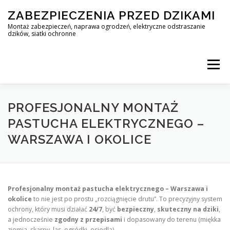
Skip
ZABEZPIECZENIA PRZED DZIKAMI
to
content
Montaż zabezpieczeń, naprawa ogrodzeń, elektryczne odstraszanie
dzików, siatki ochronne
Menu
STOP DZIK
PROFESJONALNY MONTAŻ
PASTUCHA ELEKTRYCZNEGO –
WARSZAWA I OKOLICE
PROFESJONALNA OCHRONA PRZED DZIKAMI • WARSZAWA +
ZABEZPIECZENIA PRZED DZIKAMI
BLOG
Profesjonalny montaż pastucha elektrycznego – Warszawa i
okolice
to nie jest po prostu „rozciągnięcie drutu”. To precyzyjny system
ochrony, który musi działać
24/7
, być
bezpieczny
,
skuteczny na dziki
,
KONTAKT
a jednocześnie
zgodny z przepisami
i dopasowany do terenu (miękka
ziemia, skarpy, las, ogródki, osiedla).