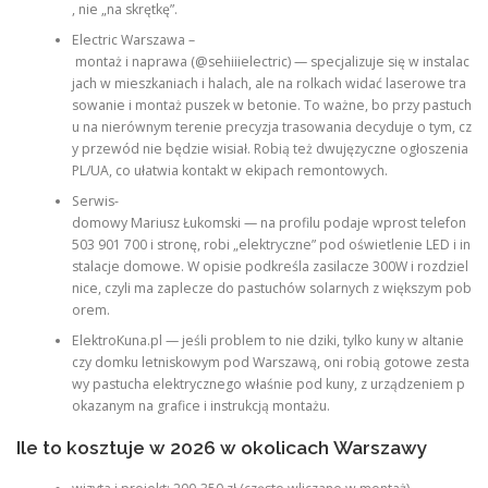
, nie „na skrętkę”.
Electric Warszawa –
montaż i naprawa (@sehiiielectric) — specjalizuje się w instalac
jach w mieszkaniach i halach, ale na rolkach widać laserowe tra
sowanie i montaż puszek w betonie. To ważne, bo przy pastuch
u na nierównym terenie precyzja trasowania decyduje o tym, cz
y przewód nie będzie wisiał. Robią też dwujęzyczne ogłoszenia
PL/UA, co ułatwia kontakt w ekipach remontowych.
Serwis-
domowy Mariusz Łukomski — na profilu podaje wprost telefon
503 901 700 i stronę, robi „elektryczne” pod oświetlenie LED i in
stalacje domowe. W opisie podkreśla zasilacze 300W i rozdziel
nice, czyli ma zaplecze do pastuchów solarnych z większym pob
orem.
ElektroKuna.pl — jeśli problem to nie dziki, tylko kuny w altanie
czy domku letniskowym pod Warszawą, oni robią gotowe zesta
wy pastucha elektrycznego właśnie pod kuny, z urządzeniem p
okazanym na grafice i instrukcją montażu.
Ile to kosztuje w 2026 w okolicach Warszawy