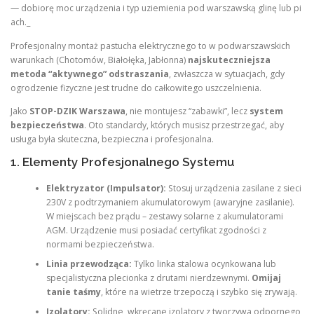
— dobiorę moc urządzenia i typ uziemienia pod warszawską glinę lub pi
ach._
Profesjonalny montaż pastucha elektrycznego to w podwarszawskich
warunkach (Chotomów, Białołęka, Jabłonna)
najskuteczniejsza
metoda “aktywnego” odstraszania
, zwłaszcza w sytuacjach, gdy
ogrodzenie fizyczne jest trudne do całkowitego uszczelnienia.
Jako
STOP-DZIK Warszawa
, nie montujesz “zabawki”, lecz
system
bezpieczeństwa
. Oto standardy, których musisz przestrzegać, aby
usługa była skuteczna, bezpieczna i profesjonalna.
1. Elementy Profesjonalnego Systemu
Elektryzator (Impulsator):
Stosuj urządzenia zasilane z sieci
230V z podtrzymaniem akumulatorowym (awaryjne zasilanie).
W miejscach bez prądu – zestawy solarne z akumulatorami
AGM. Urządzenie musi posiadać certyfikat zgodności z
normami bezpieczeństwa.
Linia przewodząca:
Tylko linka stalowa ocynkowana lub
specjalistyczna plecionka z drutami nierdzewnymi.
Omijaj
tanie taśmy
, które na wietrze trzepoczą i szybko się zrywają.
Izolatory:
Solidne, wkręcane izolatory z tworzywa odpornego