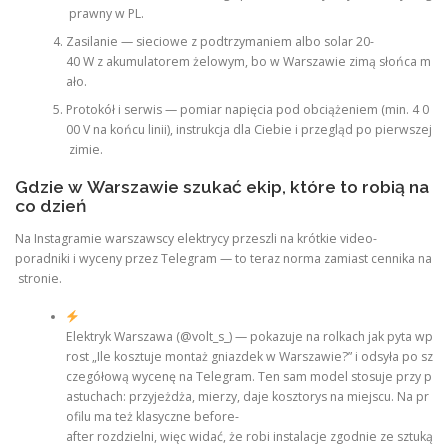
prawny w PL.
Zasilanie — sieciowe z podtrzymaniem albo solar 20-
40 W z akumulatorem żelowym, bo w Warszawie zimą słońca m
ało.
Protokół i serwis — pomiar napięcia pod obciążeniem (min. 4 0
00 V na końcu linii), instrukcja dla Ciebie i przegląd po pierwszej
zimie.
Gdzie w Warszawie szukać ekip, które to robią na
co dzień
Na Instagramie warszawscy elektrycy przeszli na krótkie video-
poradniki i wyceny przez Telegram — to teraz norma zamiast cennika na
stronie.
Elektryk Warszawa (@volt_s_) — pokazuje na rolkach jak pyta wp
rost „Ile kosztuje montaż gniazdek w Warszawie?” i odsyła po sz
czegółową wycenę na Telegram. Ten sam model stosuje przy p
astuchach: przyjeżdża, mierzy, daje kosztorys na miejscu. Na pr
ofilu ma też klasyczne before-
after rozdzielni, więc widać, że robi instalacje zgodnie ze sztuką