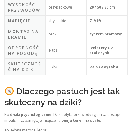
WYSOKOŚCI
przypadkowe
20 / 50 / 80 cm
PRZEWODÓW
NAPIĘCIE
zbyt niskie
7–9 kV
MONTAŻ NA
brak
system bramowy
BRAMIE
ODPORNOŚĆ
izolatory UV +
słaba
NA POGODĘ
stal ocynk
SKUTECZNOŚ
niska
bardzo wysoka
Ć NA DZIKI
Dlaczego pastuch jest tak
skuteczny na dziki?
Bo działa
psychologicznie
. Dzik dotyka przewodu ryjem → dostaje
impuls → zapamiętuje miejsce →
omija teren na stałe
.
To jedyna metoda, która: