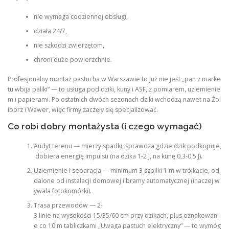
nie wymaga codziennej obsługi,
działa 24/7,
nie szkodzi zwierzętom,
chroni duże powierzchnie.
Profesjonalny montaż pastucha w Warszawie to już nie jest „pan z marke
tu wbija paliki” — to usługa pod dziki, kuny i ASF, z pomiarem, uziemienie
m i papierami. Po ostatnich dwóch sezonach dziki wchodzą nawet na Żol
iborz i Wawer, więc firmy zaczęły się specjalizować.
Co robi dobry montażysta (i czego wymagać)
Audyt terenu — mierzy spadki, sprawdza gdzie dzik podkopuje,
dobiera energię impulsu (na dzika 1-2 J, na kunę 0,3-0,5 J).
Uziemienie i separacja — minimum 3 szpilki 1 m w trójkącie, od
dalone od instalacji domowej i bramy automatycznej (inaczej w
ywala fotokomórki).
Trasa przewodów — 2-
3 linie na wysokości 15/35/60 cm przy dzikach, plus oznakowani
e co 10 m tabliczkami „Uwaga pastuch elektryczny” — to wymóg