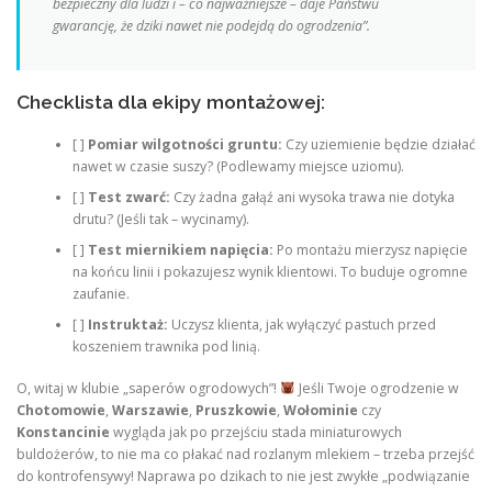
bezpieczny dla ludzi i – co najważniejsze – daje Państwu
gwarancję, że dziki nawet nie podejdą do ogrodzenia”.
Checklista dla ekipy montażowej:
[ ]
Pomiar wilgotności gruntu:
Czy uziemienie będzie działać
nawet w czasie suszy? (Podlewamy miejsce uziomu).
[ ]
Test zwarć:
Czy żadna gałąź ani wysoka trawa nie dotyka
drutu? (Jeśli tak – wycinamy).
[ ]
Test miernikiem napięcia:
Po montażu mierzysz napięcie
na końcu linii i pokazujesz wynik klientowi. To buduje ogromne
zaufanie.
[ ]
Instruktaż:
Uczysz klienta, jak wyłączyć pastuch przed
koszeniem trawnika pod linią.
O, witaj w klubie „saperów ogrodowych”!
Jeśli Twoje ogrodzenie w
Chotomowie
,
Warszawie
,
Pruszkowie
,
Wołominie
czy
Konstancinie
wygląda jak po przejściu stada miniaturowych
buldożerów, to nie ma co płakać nad rozlanym mlekiem – trzeba przejść
do kontrofensywy! Naprawa po dzikach to nie jest zwykłe „podwiązanie