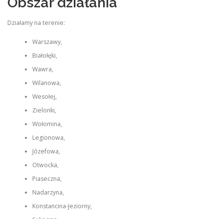
Obszar działania
Działamy na terenie:
Warszawy,
Białołęki,
Wawra,
Wilanowa,
Wesołej,
Zielonki,
Wołomina,
Legionowa,
Józefowa,
Otwocka,
Piaseczna,
Nadarzyna,
Konstancina-Jeziorny,