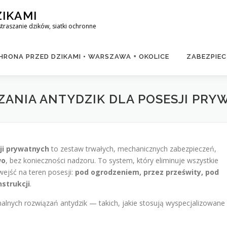
ZIKAMI
raszanie dzików, siatki ochronne
RONA PRZED DZIKAMI • WARSZAWA + OKOLICE
ZABEZPIEC
ANIA ANTYDZIK DLA POSESJI PR
ji prywatnych
to zestaw trwałych, mechanicznych zabezpieczeń,
wo
, bez konieczności nadzoru. To system, który eliminuje wszystkie
wejść na teren posesji:
pod ogrodzeniem, przez prześwity, pod
nstrukcji
.
alnych rozwiązań antydzik — takich, jakie stosują wyspecjalizowane