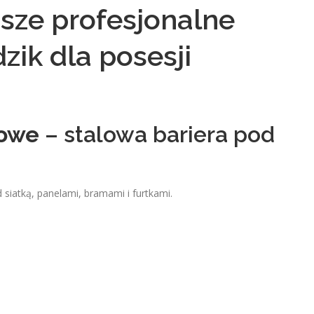
sze profesjonalne
zik dla posesji
powe
– stalowa bariera pod
atką, panelami, bramami i furtkami.