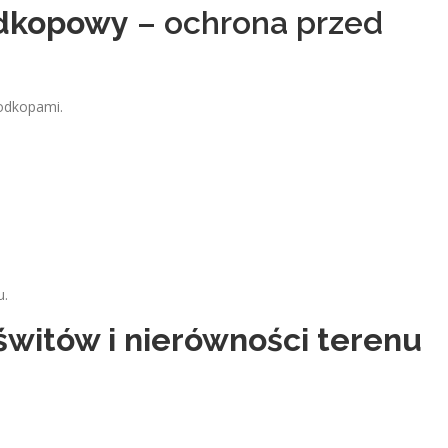
odkopowy
– ochrona przed
odkopami.
u.
świtów i nierówności terenu