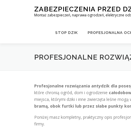
Skip
ZABEZPIECZENIA PRZED D
to
Montaż zabezpieczeń, naprawa ogrodzeń, elektryczne odst
content
STOP DZIK
PROFESJONALNA OCH
PROFESJONALNE ROZWIĄZ
Profesjonalne rozwiązania antydzik dla poses
które chronią ogród, dom i ogrodzenie
całodobo
miejsca, którymi dziki i inne zwierzęta leśne mogą 
bramą, obok furtki lub przez słabe punkty ko
Poniżej masz kompletny, praktyczny opis profesjon
firmy.