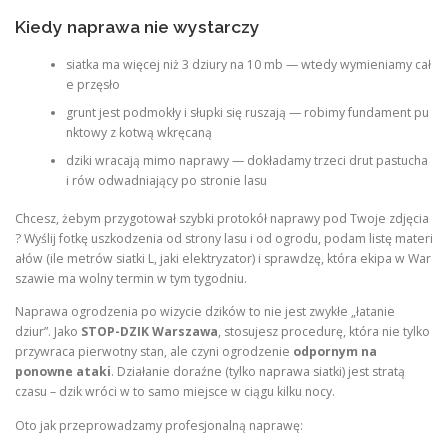
Kiedy naprawa nie wystarczy
siatka ma więcej niż 3 dziury na 10 mb — wtedy wymieniamy cał
e przęsło
grunt jest podmokły i słupki się ruszają — robimy fundament pu
nktowy z kotwą wkręcaną
dziki wracają mimo naprawy — dokładamy trzeci drut pastucha
i rów odwadniający po stronie lasu
Chcesz, żebym przygotował szybki protokół naprawy pod Twoje zdjęcia
? Wyślij fotkę uszkodzenia od strony lasu i od ogrodu, podam listę materi
ałów (ile metrów siatki L, jaki elektryzator) i sprawdzę, która ekipa w War
szawie ma wolny termin w tym tygodniu.
Naprawa ogrodzenia po wizycie dzików to nie jest zwykłe „łatanie
dziur”. Jako
STOP-DZIK Warszawa
, stosujesz procedurę, która nie tylko
przywraca pierwotny stan, ale czyni ogrodzenie
odpornym na
ponowne ataki
. Działanie doraźne (tylko naprawa siatki) jest stratą
czasu – dzik wróci w to samo miejsce w ciągu kilku nocy.
Oto jak przeprowadzamy profesjonalną naprawę: