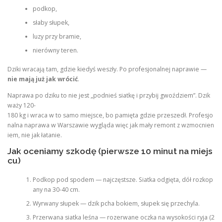
podkop,
słaby słupek,
luzy przy bramie,
nierówny teren.
Dziki wracają tam, gdzie kiedyś weszły. Po profesjonalnej naprawie —
nie mają już jak wrócić
.
Naprawa po dziku to nie jest „podnieś siatkę i przybij gwoździem”. Dzik
waży 120-
180 kg i wraca w to samo miejsce, bo pamięta gdzie przeszedł. Profesjo
nalna naprawa w Warszawie wygląda więc jak mały remont z wzmocnien
iem, nie jak łatanie.
Jak oceniamy szkodę (pierwsze 10 minut na miejs
cu)
Podkop pod spodem — najczęstsze. Siatka odgięta, dół rozkop
any na 30-40 cm.
Wyrwany słupek — dzik pcha bokiem, słupek się przechyla.
Przerwana siatka leśna — rozerwane oczka na wysokości ryja (2