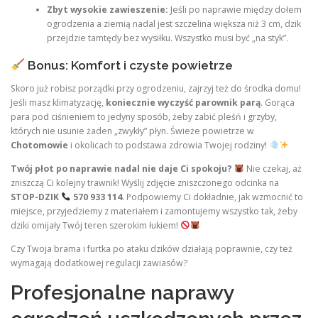
Zbyt wysokie zawieszenie:
Jeśli po naprawie między dołem
ogrodzenia a ziemią nadal jest szczelina większa niż 3 cm, dzik
przejdzie tamtędy bez wysiłku. Wszystko musi być „na styk”.
Bonus: Komfort i czyste powietrze
Skoro już robisz porządki przy ogrodzeniu, zajrzyj też do środka domu!
Jeśli masz klimatyzację,
koniecznie wyczyść parownik parą
. Gorąca
para pod ciśnieniem to jedyny sposób, żeby zabić pleśń i grzyby,
których nie usunie żaden „zwykły” płyn. Świeże powietrze w
Chotomowie
i okolicach to podstawa zdrowia Twojej rodziny!
Twój płot po naprawie nadal nie daje Ci spokoju?
Nie czekaj, aż
zniszczą Ci kolejny trawnik! Wyślij zdjęcie zniszczonego odcinka na
STOP-DZIK
570 933 114
. Podpowiemy Ci dokładnie, jak wzmocnić to
miejsce, przyjedziemy z materiałem i zamontujemy wszystko tak, żeby
dziki omijały Twój teren szerokim łukiem!
Czy Twoja brama i furtka po ataku dzików działają poprawnie, czy też
wymagają dodatkowej regulacji zawiasów?
Profesjonalne naprawy