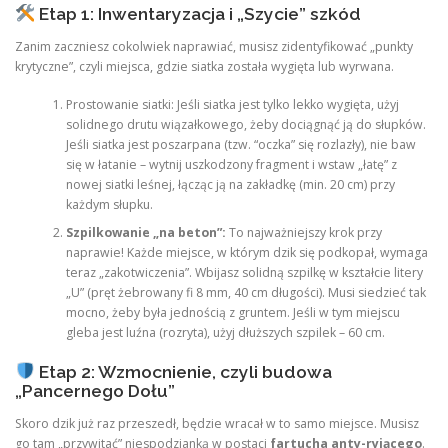
Etap 1: Inwentaryzacja i „Szycie” szkód
Zanim zaczniesz cokolwiek naprawiać, musisz zidentyfikować „punkty
krytyczne”, czyli miejsca, gdzie siatka została wygięta lub wyrwana.
Prostowanie siatki: Jeśli siatka jest tylko lekko wygięta, użyj
solidnego drutu wiązałkowego, żeby dociągnąć ją do słupków.
Jeśli siatka jest poszarpana (tzw. “oczka” się rozlazły), nie baw
się w łatanie – wytnij uszkodzony fragment i wstaw „łatę” z
nowej siatki leśnej, łącząc ją na zakładkę (min. 20 cm) przy
każdym słupku.
Szpilkowanie „na beton”:
To najważniejszy krok przy
naprawie! Każde miejsce, w którym dzik się podkopał, wymaga
teraz „zakotwiczenia”. Wbijasz solidną szpilkę w kształcie litery
„U” (pręt żebrowany fi 8 mm, 40 cm długości). Musi siedzieć tak
mocno, żeby była jednością z gruntem. Jeśli w tym miejscu
gleba jest luźna (rozryta), użyj dłuższych szpilek – 60 cm.
Etap 2: Wzmocnienie, czyli budowa
„Pancernego Dołu”
Skoro dzik już raz przeszedł, będzie wracał w to samo miejsce. Musisz
go tam „przywitać” niespodzianką w postaci
fartucha anty-ryjącego
.