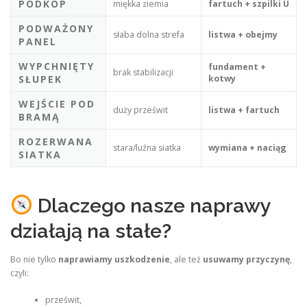
PODKOP
miękka ziemia
fartuch + szpilki U
PODWAŻONY
słaba dolna strefa
listwa + obejmy
PANEL
WYPCHNIĘTY
fundament +
brak stabilizacji
SŁUPEK
kotwy
WEJŚCIE POD
duży prześwit
listwa + fartuch
BRAMĄ
ROZERWANA
stara/luźna siatka
wymiana + naciąg
SIATKA
Dlaczego nasze naprawy
działają na stałe?
Bo nie tylko
naprawiamy uszkodzenie
, ale też
usuwamy przyczynę
,
czyli:
prześwit,