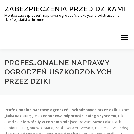
Skip
ZABEZPIECZENIA PRZED DZIKAMI
to
content
Montaż zabezpieczeń, naprawa ogrodzeń, elektryczne odstraszanie
dzików, siatki ochronne
Menu
STOP DZIK
PROFESJONALNE NAPRAWY
OGRODZEŃ USZKODZONYCH
PRZEZ DZIKI
PROFESJONALNA OCHRONA PRZED DZIKAMI • WARSZAWA +
ZABEZPIECZENIA PRZED DZIKAMI
BLOG
Profesjonalne naprawy ogrodzeń uszkodzonych przez dziki
to nie
„łatka na dziurę”, tylko
odbudowa odporności całego systemu
, tak
aby dziki
nie wróciły w to samo miejsce
. W Warszawie i okolicach
KONTAKT
(Jabłonna, Legionowo, Marki, Ząbki, Wawer, Wesoła, Białołęka, Wilanów)
dziki uszkadzają ogrodzenia w bardzo charakterystyczny sposób — i