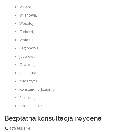
Wawra,
Wilanowa,
Wesołej,
Zielonki,
Wołomina,
Legionowa,
Józefowa,
Otwocka,
Piaseczna,
Nadarzyna,
Konstancina-Jeziorny,
Sękocina,
Falent i okolic.
Bezpłatna konsultacja i wycena
570 933 114