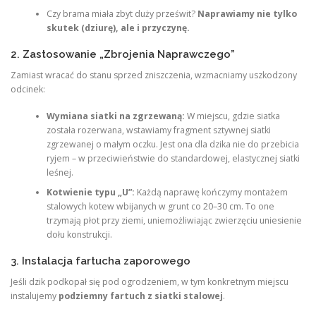
Czy brama miała zbyt duży prześwit?
Naprawiamy nie tylko
skutek (dziurę), ale i przyczynę.
2. Zastosowanie „Zbrojenia Naprawczego”
Zamiast wracać do stanu sprzed zniszczenia, wzmacniamy uszkodzony
odcinek:
Wymiana siatki na zgrzewaną:
W miejscu, gdzie siatka
została rozerwana, wstawiamy fragment sztywnej siatki
zgrzewanej o małym oczku. Jest ona dla dzika nie do przebicia
ryjem – w przeciwieństwie do standardowej, elastycznej siatki
leśnej.
Kotwienie typu „U”:
Każdą naprawę kończymy montażem
stalowych kotew wbijanych w grunt co 20–30 cm. To one
trzymają płot przy ziemi, uniemożliwiając zwierzęciu uniesienie
dołu konstrukcji.
3. Instalacja fartucha zaporowego
Jeśli dzik podkopał się pod ogrodzeniem, w tym konkretnym miejscu
instalujemy
podziemny fartuch z siatki stalowej
.