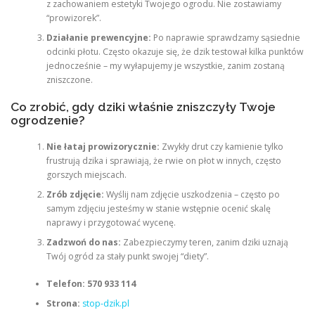
z zachowaniem estetyki Twojego ogrodu. Nie zostawiamy
“prowizorek”.
Działanie prewencyjne:
Po naprawie sprawdzamy sąsiednie
odcinki płotu. Często okazuje się, że dzik testował kilka punktów
jednocześnie – my wyłapujemy je wszystkie, zanim zostaną
zniszczone.
Co zrobić, gdy dziki właśnie zniszczyły Twoje
ogrodzenie?
Nie łataj prowizorycznie:
Zwykły drut czy kamienie tylko
frustrują dzika i sprawiają, że rwie on płot w innych, często
gorszych miejscach.
Zrób zdjęcie:
Wyślij nam zdjęcie uszkodzenia – często po
samym zdjęciu jesteśmy w stanie wstępnie ocenić skalę
naprawy i przygotować wycenę.
Zadzwoń do nas:
Zabezpieczymy teren, zanim dziki uznają
Twój ogród za stały punkt swojej “diety”.
Telefon:
570 933 114
Strona:
stop-dzik.pl