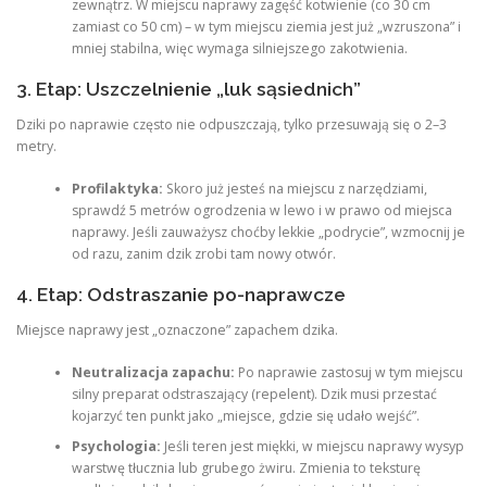
zewnątrz. W miejscu naprawy zagęść kotwienie (co 30 cm
zamiast co 50 cm) – w tym miejscu ziemia jest już „wzruszona” i
mniej stabilna, więc wymaga silniejszego zakotwienia.
3. Etap: Uszczelnienie „luk sąsiednich”
Dziki po naprawie często nie odpuszczają, tylko przesuwają się o 2–3
metry.
Profilaktyka:
Skoro już jesteś na miejscu z narzędziami,
sprawdź 5 metrów ogrodzenia w lewo i w prawo od miejsca
naprawy. Jeśli zauważysz choćby lekkie „podrycie”, wzmocnij je
od razu, zanim dzik zrobi tam nowy otwór.
4. Etap: Odstraszanie po-naprawcze
Miejsce naprawy jest „oznaczone” zapachem dzika.
Neutralizacja zapachu:
Po naprawie zastosuj w tym miejscu
silny preparat odstraszający (repelent). Dzik musi przestać
kojarzyć ten punkt jako „miejsce, gdzie się udało wejść”.
Psychologia:
Jeśli teren jest miękki, w miejscu naprawy wysyp
warstwę tłucznia lub grubego żwiru. Zmienia to teksturę