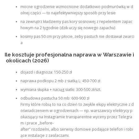
mocne ogrodzenie wzmocnione dodatkowo podmurówką w d
olnej części — to najefektywniejszy sposób przy lesie
na zewnątrz kładziemy pas kory sosnowej z repelentem zapac
howym na 2 tygodnie (dzik uczy się nowego zapachu)
kosimy pas 50 cm przy płocie, żeby pastuch nie dostawał zwarci
a
Ile kosztuje profesjonalna naprawa w Warszawie i
okolicach (2026)
dojazd i diagnoza: 150-250 zł
naprawa podkopu 2 mb z siatką L: 450-700 zł
wymiana słupka + naciąg siatki: 300-500 zł/szt.
odbudowa pastucha 50 mb: 600-900 zł
Firmy które robią to na co dzień to zwykle ekipy elektryczne z d
oświadczeniem w ogrodzeniach — np. warszawscy elektrycy p
okazujący na Instagramie transparentne wyceny przez Telegra
m i prace „before-
after” rozdzielni, albo serwisy domowe podające telefon i robi
ące instalacje z zasilaczami.