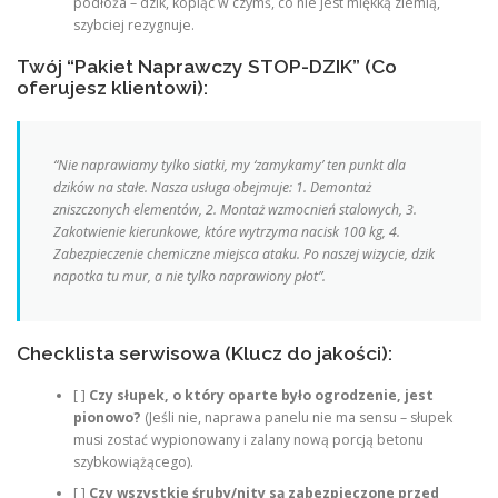
podłoża – dzik, kopiąc w czymś, co nie jest miękką ziemią,
szybciej rezygnuje.
Twój “Pakiet Naprawczy STOP-DZIK” (Co
oferujesz klientowi):
“Nie naprawiamy tylko siatki, my ‘zamykamy’ ten punkt dla
dzików na stałe. Nasza usługa obejmuje: 1. Demontaż
zniszczonych elementów, 2. Montaż wzmocnień stalowych, 3.
Zakotwienie kierunkowe, które wytrzyma nacisk 100 kg, 4.
Zabezpieczenie chemiczne miejsca ataku. Po naszej wizycie, dzik
napotka tu mur, a nie tylko naprawiony płot”.
Checklista serwisowa (Klucz do jakości):
[ ]
Czy słupek, o który oparte było ogrodzenie, jest
pionowo?
(Jeśli nie, naprawa panelu nie ma sensu – słupek
musi zostać wypionowany i zalany nową porcją betonu
szybkowiążącego).
[ ]
Czy wszystkie śruby/nity są zabezpieczone przed