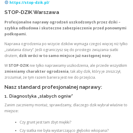
https://stop-dzik.pl/
STOP-DZIK Warszawa
Profesjonalne naprawy ogrodzeń uszkodzonych przez dziki –
szybka odbudowa i skuteczne zabezpieczenie przed ponownymi
podkopami.
Naprawa ogrodzenia po wizycie dzików wymaga czegoś więcej niż tylko
„załatania dziury”. Jeśli ograniczysz się do prostego związania siatki
drutem,
dzik wróci w to samo miejsce już następnej nocy
.
W
STOP-DZIK
nie tylko naprawiamy uszkodzenia, ale przede wszystkim
zmieniamy charakter ogrodzenia
, tak aby dzik, który je zniszczył,
zrozumiał, że tym razem bariera jest nie do przejścia.
Nasz standard profesjonalnej naprawy:
1. Diagnostyka „słabych ogniw”
Zanim zaczniemy montaż, sprawdzamy, dlaczego dzik wybrał właśnie to
miejsce:
Czy grunt jest tam zbyt miękki?
Czy siatka nie była wystarczająco głęboko wkopana?