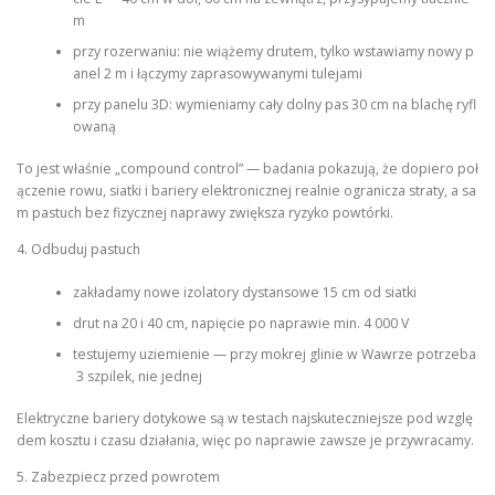
m
przy rozerwaniu: nie wiążemy drutem, tylko wstawiamy nowy p
anel 2 m i łączymy zaprasowywanymi tulejami
przy panelu 3D: wymieniamy cały dolny pas 30 cm na blachę ryfl
owaną
To jest właśnie „compound control” — badania pokazują, że dopiero poł
ączenie rowu, siatki i bariery elektronicznej realnie ogranicza straty, a sa
m pastuch bez fizycznej naprawy zwiększa ryzyko powtórki.
4. Odbuduj pastuch
zakładamy nowe izolatory dystansowe 15 cm od siatki
drut na 20 i 40 cm, napięcie po naprawie min. 4 000 V
testujemy uziemienie — przy mokrej glinie w Wawrze potrzeba
3 szpilek, nie jednej
Elektryczne bariery dotykowe są w testach najskuteczniejsze pod wzglę
dem kosztu i czasu działania, więc po naprawie zawsze je przywracamy.
5. Zabezpiecz przed powrotem