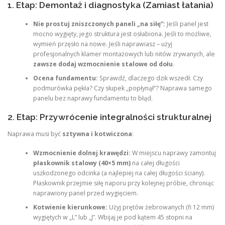
1. Etap: Demontaż i diagnostyka (Zamiast łatania)
Nie prostuj zniszczonych paneli „na siłę”:
Jeśli panel jest
mocno wygięty, jego struktura jest osłabiona. Jeśli to możliwe,
wymień przęsło na nowe. Jeśli naprawiasz – użyj
profesjonalnych klamer montażowych lub nitów zrywanych, ale
zawsze dodaj wzmocnienie stalowe od dołu
.
Ocena fundamentu:
Sprawdź, dlaczego dzik wszedł. Czy
podmurówka pękła? Czy słupek „popłynął”? Naprawa samego
panelu bez naprawy fundamentu to błąd.
2. Etap: Przywrócenie integralności strukturalnej
Naprawa musi być
sztywna i kotwiczona
:
Wzmocnienie dolnej krawędzi:
W miejscu naprawy zamontuj
płaskownik stalowy (40×5 mm)
na całej długości
uszkodzonego odcinka (a najlepiej na całej długości ściany).
Płaskownik przejmie siłę naporu przy kolejnej próbie, chroniąc
naprawiony panel przed wygięciem.
Kotwienie kierunkowe:
Użyj prętów żebrowanych (fi 12 mm)
wygiętych w „L” lub „J”. Wbijaj je pod kątem 45 stopni na