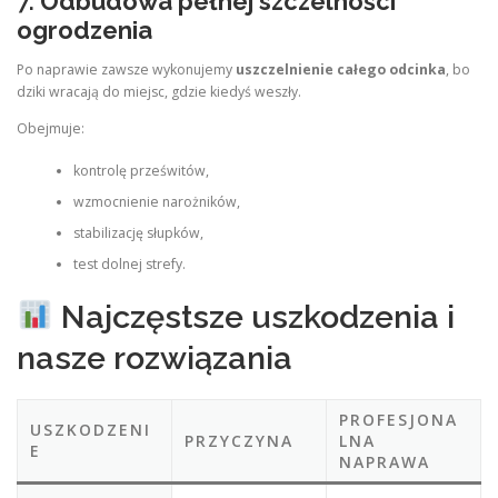
7.
Odbudowa pełnej szczelności
ogrodzenia
Po naprawie zawsze wykonujemy
uszczelnienie całego odcinka
, bo
dziki wracają do miejsc, gdzie kiedyś weszły.
Obejmuje:
kontrolę prześwitów,
wzmocnienie narożników,
stabilizację słupków,
test dolnej strefy.
Najczęstsze uszkodzenia i
nasze rozwiązania
PROFESJONA
USZKODZENI
PRZYCZYNA
LNA
E
NAPRAWA