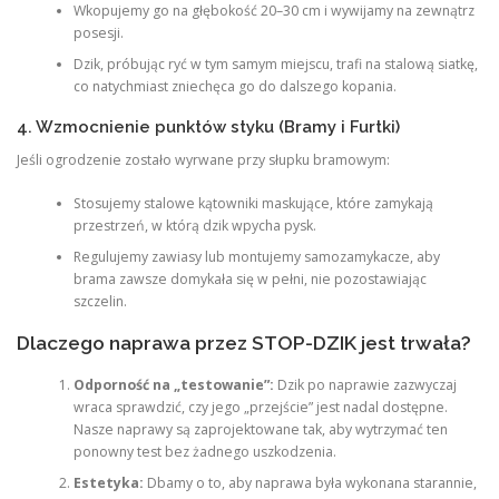
Wkopujemy go na głębokość 20–30 cm i wywijamy na zewnątrz
posesji.
Dzik, próbując ryć w tym samym miejscu, trafi na stalową siatkę,
co natychmiast zniechęca go do dalszego kopania.
4. Wzmocnienie punktów styku (Bramy i Furtki)
Jeśli ogrodzenie zostało wyrwane przy słupku bramowym:
Stosujemy stalowe kątowniki maskujące, które zamykają
przestrzeń, w którą dzik wpycha pysk.
Regulujemy zawiasy lub montujemy samozamykacze, aby
brama zawsze domykała się w pełni, nie pozostawiając
szczelin.
Dlaczego naprawa przez STOP-DZIK jest trwała?
Odporność na „testowanie”:
Dzik po naprawie zazwyczaj
wraca sprawdzić, czy jego „przejście” jest nadal dostępne.
Nasze naprawy są zaprojektowane tak, aby wytrzymać ten
ponowny test bez żadnego uszkodzenia.
Estetyka:
Dbamy o to, aby naprawa była wykonana starannie,