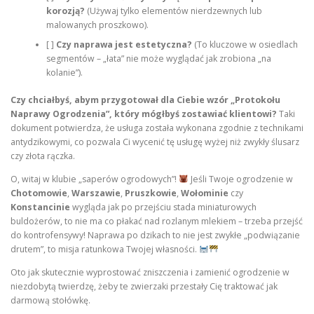
korozją?
(Używaj tylko elementów nierdzewnych lub
malowanych proszkowo).
[ ]
Czy naprawa jest estetyczna?
(To kluczowe w osiedlach
segmentów – „łata” nie może wyglądać jak zrobiona „na
kolanie”).
Czy chciałbyś, abym przygotował dla Ciebie wzór „Protokołu
Naprawy Ogrodzenia”, który mógłbyś zostawiać klientowi?
Taki
dokument potwierdza, że usługa została wykonana zgodnie z technikami
antydzikowymi, co pozwala Ci wycenić tę usługę wyżej niż zwykły ślusarz
czy złota rączka.
O, witaj w klubie „saperów ogrodowych”!
Jeśli Twoje ogrodzenie w
Chotomowie
,
Warszawie
,
Pruszkowie
,
Wołominie
czy
Konstancinie
wygląda jak po przejściu stada miniaturowych
buldożerów, to nie ma co płakać nad rozlanym mlekiem – trzeba przejść
do kontrofensywy! Naprawa po dzikach to nie jest zwykłe „podwiązanie
drutem”, to misja ratunkowa Twojej własności.
Oto jak skutecznie wyprostować zniszczenia i zamienić ogrodzenie w
niezdobytą twierdzę, żeby te zwierzaki przestały Cię traktować jak
darmową stołówkę.