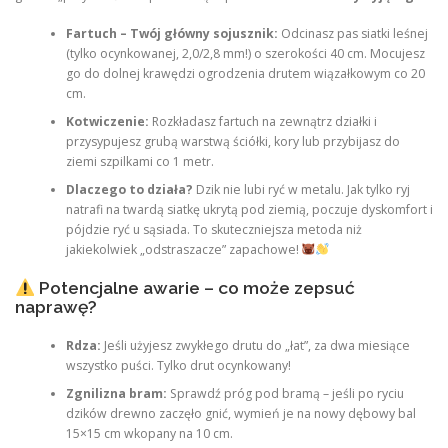
Fartuch – Twój główny sojusznik:
Odcinasz pas siatki leśnej
(tylko ocynkowanej, 2,0/2,8 mm!) o szerokości 40 cm. Mocujesz
go do dolnej krawędzi ogrodzenia drutem wiązałkowym co 20
cm.
Kotwiczenie:
Rozkładasz fartuch na zewnątrz działki i
przysypujesz grubą warstwą ściółki, kory lub przybijasz do
ziemi szpilkami co 1 metr.
Dlaczego to działa?
Dzik nie lubi ryć w metalu. Jak tylko ryj
natrafi na twardą siatkę ukrytą pod ziemią, poczuje dyskomfort i
pójdzie ryć u sąsiada. To skuteczniejsza metoda niż
jakiekolwiek „odstraszacze” zapachowe!
Potencjalne awarie – co może zepsuć
naprawę?
Rdza:
Jeśli użyjesz zwykłego drutu do „łat”, za dwa miesiące
wszystko puści. Tylko drut ocynkowany!
Zgnilizna bram:
Sprawdź próg pod bramą – jeśli po ryciu
dzików drewno zaczęło gnić, wymień je na nowy dębowy bal
15×15 cm wkopany na 10 cm.