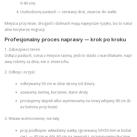
0-40 cm).
Uszkodzony pastuch — zerwany drut, zwarcie do siatki.
Miejsca przy lesie, drogach i dolinach mają najwyższe ryzyko, bo to natur
alne korytarze migracji.
Profesjonalny proces naprawy — krok po kroku
1. Zabezpiecz teren
Odłącz pastuch, oznacz miejsce taśmą. Jeśli to stado z warchlakami, napr
awę robimy za dnia, nie o zmierzchu.
2. Odkop i oczyść
odkrywamy 50 cm w obie strony od dziury
usuwamy ziemię, korzenie, stare druty
prostujemy słupek albo wymieniamy na nowy wbijany 90 cm (b
ez betonu przy lesie)
3. Wstaw wzmocnienie, nie łatę
przy podkopie: wkładamy siatkę zgrzewaną 50×50 mm w kształ
cie L — 40 cm w dół, 60 cm na zewnątrz, przysypujemy tłucznie