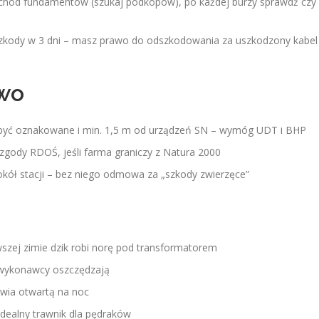
chód fundamentów (szukaj podkopów), po każdej burzy sprawdź czy
szkody w 3 dni – masz prawo do odszkodowania za uszkodzony kabel
two
si być oznakowane i min. 1,5 m od urządzeń SN – wymóg UDT i BHP
 zgody RDOŚ, jeśli farma graniczy z Natura 2000
kół stacji – bez niego odmowa za „szkody zwierzęce”
wszej zimie dzik robi norę pod transformatorem
 wykonawcy oszczędzają
wia otwartą na noc
idealny trawnik dla pędraków