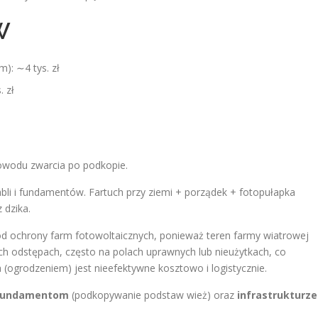
W
): ∼4 tys. zł
 zł
powodu zwarcia po podkopie.
abli i fundamentów. Fartuch przy ziemi + porządek + fotopułapka
z dzika.
od ochrony farm fotowoltaicznych, ponieważ teren farmy wiatrowej
ych odstępach, często na polach uprawnych lub nieużytkach, co
 (ogrodzeniem) jest nieefektywne kosztowo i logistycznie.
fundamentom
(podkopywanie podstaw wież) oraz
infrastrukturze