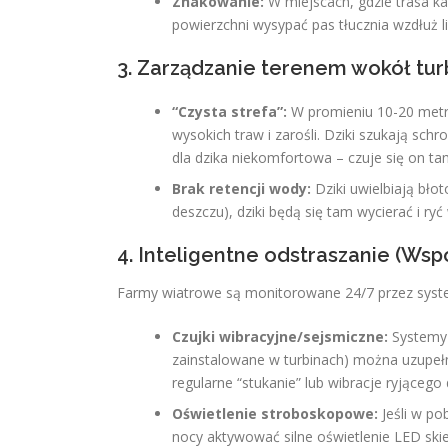
Znakowanie:
W miejscach, gdzie trasa ka
powierzchni wysypać pas tłucznia wzdłuż lin
3. Zarządzanie terenem wokół tur
“Czysta strefa”:
W promieniu 10-20 metr
wysokich traw i zarośli. Dziki szukają sch
dla dzika niekomfortowa – czuje się on t
Brak retencji wody:
Dziki uwielbiają bło
deszczu), dziki będą się tam wycierać i r
4. Inteligentne odstraszanie (Wsp
Farmy wiatrowe są monitorowane 24/7 przez sys
Czujki wibracyjne/sejsmiczne:
Systemy 
zainstalowane w turbinach) można uzupełni
regularne “stukanie” lub wibracje ryjące
Oświetlenie stroboskopowe:
Jeśli w po
nocy aktywować silne oświetlenie LED sk