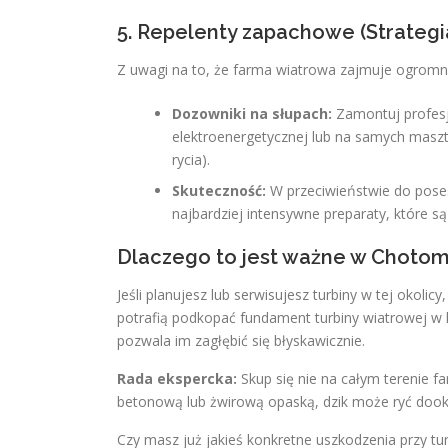
5. Repelenty zapachowe (Strategi
Z uwagi na to, że farma wiatrowa zajmuje ogromny
Dozowniki na słupach:
Zamontuj profesj
elektroenergetycznej lub na samych maszta
rycia).
Skuteczność:
W przeciwieństwie do poses
najbardziej intensywne preparaty, które są
Dlaczego to jest ważne w Choto
Jeśli planujesz lub serwisujesz turbiny w tej okolic
potrafią podkopać fundament turbiny wiatrowej w k
pozwala im zagłębić się błyskawicznie.
Rada ekspercka:
Skup się nie na całym terenie f
betonową lub żwirową opaską, dzik może ryć dookoła
Czy masz już jakieś konkretne uszkodzenia przy tu