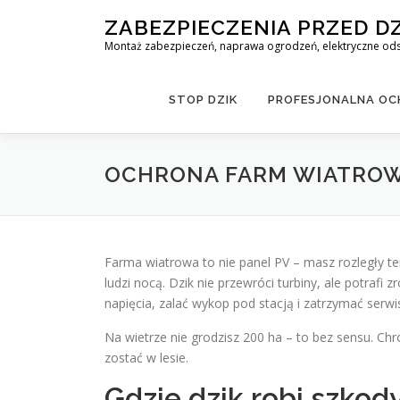
Skip
ZABEZPIECZENIA PRZED D
to
Montaż zabezpieczeń, naprawa ogrodzeń, elektryczne odst
content
STOP DZIK
PROFESJONALNA OCH
OCHRONA FARM WIATROW
Farma wiatrowa to nie panel PV – masz rozległy ter
ludzi nocą. Dzik nie przewróci turbiny, ale potraf
napięcia, zalać wykop pod stacją i zatrzymać serwi
Na wietrze nie grodzisz 200 ha – to bez sensu. Ch
zostać w lesie.
Gdzie dzik robi szkod