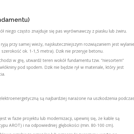
undamentu)
ół niego często znajduje się pas wyrównawczy z piasku lub żwiru.
ie ryją przy samej wieży, najskuteczniejszym rozwiązaniem jest wylani
zerokość ok. 1-1,5 metra). Dzik nie przeryje betonu.
wchodzi w grę, utwardź teren wokół fundamentu tzw. “niesortem”
łókniny pod spodem. Dzik nie będzie rył w materiale, który jest
ia.
ą elektroenergetyczną są najbardziej narażone na uszkodzenia podcza
jest w fazie projektu lub modernizacji, upewnij się, że kable są
typu AROT) i na odpowiedniej głębokości (min. 80-100 cm).