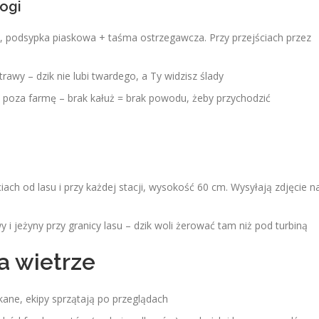
rogi
, podsypka piaskowa + taśma ostrzegawcza. Przy przejściach przez
rawy – dzik nie lubi twardego, a Ty widzisz ślady
oza farmę – brak kałuż = brak powodu, żeby przychodzić
ch od lasu i przy każdej stacji, wysokość 60 cm. Wysyłają zdjęcie n
i jeżyny przy granicy lasu – dzik woli żerować tam niż pod turbiną
a wietrze
ane, ekipy sprzątają po przeglądach