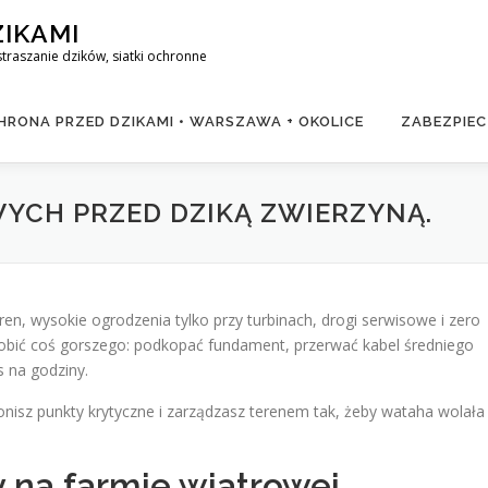
ZIKAMI
raszanie dzików, siatki ochronne
RONA PRZED DZIKAMI • WARSZAWA + OKOLICE
ZABEZPIEC
YCH PRZED DZIKĄ ZWIERZYNĄ.
en, wysokie ogrodzenia tylko przy turbinach, drogi serwisowe i zero
i zrobić coś gorszego: podkopać fundament, przerwać kabel średniego
s na godziny.
ronisz punkty krytyczne i zarządzasz terenem tak, żeby wataha wolała
y na farmie wiatrowej