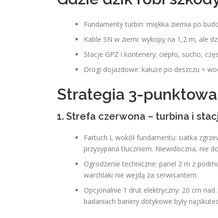
Fundamenty turbin: miękka ziemia po budo
Kable SN w ziemi: wykopy na 1,2 m, ale dzi
Stacje GPZ i kontenery: ciepło, sucho, czę
Drogi dojazdowe: kałuże po deszczu = w
Strategia 3-punktowa 
1. Strefa czerwona – turbina i sta
Fartuch L wokół fundamentu: siatka zgrz
przysypana tłuczniem. Niewidoczna, nie d
Ogrodzenie techniczne: panel 2 m z pod
warchlaki nie wejdą za serwisantem
Opcjonalnie 1 drut elektryczny: 20 cm nad 
badaniach bariery dotykowe były najskute