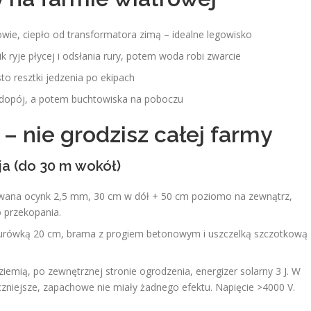
wie, ciepło od transformatora zimą – idealne legowisko
k ryje płycej i odsłania rury, potem woda robi zwarcie
sto resztki jedzenia po ekipach
odopój, a potem buchtowiska na poboczu
– nie grodzisz całej farmy
cja (do 30 m wokół)
ewana ocynk 2,5 mm, 30 cm w dół + 50 cm poziomo na zewnątrz,
o przekopania.
murówką 20 cm, brama z progiem betonowym i uszczelką szczotkową 
ziemią, po zewnętrznej stronie ogrodzenia, energizer solarny 3 J. W
czniejsze, zapachowe nie miały żadnego efektu. Napięcie >4000 V.