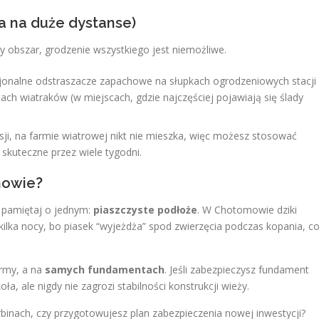
a na duże dystanse)
 obszar, grodzenie wszystkiego jest niemożliwe.
onalne odstraszacze zapachowe na słupkach ogrodzeniowych stacji
ch wiatraków (w miejscach, gdzie najczęściej pojawiają się ślady
ji, na farmie wiatrowej nikt nie mieszka, więc możesz stosować
 skuteczne przez wiele tygodni.
mowie?
y, pamiętaj o jednym:
piaszczyste podłoże
. W Chotomowie dziki
ilka nocy, bo piasek “wyjeżdża” spod zwierzęcia podczas kopania, c
army, a na
samych fundamentach
. Jeśli zabezpieczysz fundament
, ale nigdy nie zagrozi stabilności konstrukcji wieży.
rbinach, czy przygotowujesz plan zabezpieczenia nowej inwestycji?