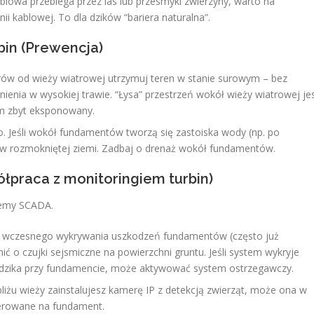
blowa przebiega przez las lub przesmyki zwierzyny, warto na
ii kablowej. To dla dzików “bariera naturalna”.
bin (Prewencja)
ów od wieży wiatrowej utrzymuj teren w stanie surowym – bez
ronienia w wysokiej trawie. “Łysa” przestrzeń wokół wieży wiatrowej je
am zbyt eksponowany.
to. Jeśli wokół fundamentów tworzą się zastoiska wody (np. po
yć w rozmokniętej ziemi. Zadbaj o drenaż wokół fundamentów.
ółpraca z monitoringiem turbin)
temy SCADA.
wczesnego wykrywania uszkodzeń fundamentów (często już
ć o czujki sejsmiczne na powierzchni gruntu. Jeśli system wykryje
go dzika przy fundamencie, może aktywować system ostrzegawczy.
bliżu wieży zainstalujesz kamerę IP z detekcją zwierząt, może ona w
ierowane na fundament.