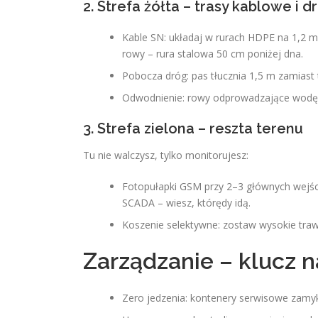
2. Strefa żółta – trasy kablowe i d
Kable SN: układaj w rurach HDPE na 1,2 m
rowy – rura stalowa 50 cm poniżej dna.
Pobocza dróg: pas tłucznia 1,5 m zamiast t
Odwodnienie: rowy odprowadzające wodę p
3. Strefa zielona – reszta terenu
Tu nie walczysz, tylko monitorujesz:
Fotopułapki GSM przy 2–3 głównych wejścia
SCADA – wiesz, którędy idą.
Koszenie selektywne: zostaw wysokie trawy 
Zarządzanie – klucz n
Zero jedzenia: kontenery serwisowe zamyk