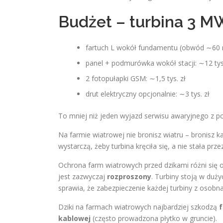
Budżet – turbina 3 M
fartuch L wokół fundamentu (obwód ∼60 m
panel + podmurówka wokół stacji: ∼12 tys.
2 fotopułapki GSM: ∼1,5 tys. zł
drut elektryczny opcjonalnie: ∼3 tys. zł
To mniej niż jeden wyjazd serwisu awaryjnego z 
Na farmie wiatrowej nie bronisz wiatru – bronisz k
wystarczą, żeby turbina kręciła się, a nie stała prze
Ochrona farm wiatrowych przed dzikami różni się 
jest zazwyczaj
rozproszony
. Turbiny stoją w duż
sprawia, że zabezpieczenie każdej turbiny z osobna
Dziki na farmach wiatrowych najbardziej szkodzą
kablowej
(często prowadzona płytko w gruncie).