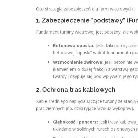
Oto strategia zabezpieczeń dla farm wiatrowych:
1. Zabezpieczenie “podstawy” (F
Fundament turbiny wiatrowej jest potężny, ale wok
Betonowa opaska:
Jeśli dziki notoryczn
betonowej “opaski” wokół fundamentu (na s
Wzmocnienie żwirowe:
Jeśli beton nie 
(kamieniem o dużej frakcji) z warstwą geow
twardy i osypuje się pod wpływem jego ryc
2. Ochrona tras kablowych
Kable średniego napięcia łączące turbiny ze stacj
prac ziemnych (np. dziki ryjące wzdłuż wykopów).
Głębokość i pancerz:
Jeśli trasa kablowa 
układane w solidnych rurach osłonowych (