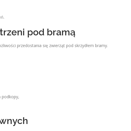
eń.
trzeni pod bramą
żliwości przedostania się zwierząt pod skrzydłem bramy.
a podkopy,
uwnych