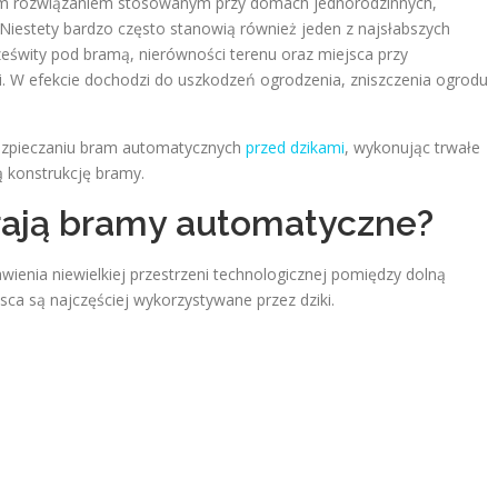
 rozwiązaniem stosowanym przy domach jednorodzinnych,
Niestety bardzo często stanowią również jeden z najsłabszych
ześwity pod bramą, nierówności terenu oraz miejsca przy
i. W efekcie dochodzi do uszkodzeń ogrodzenia, zniszczenia ogrodu
bezpieczaniu bram automatycznych
przed dzikami
, wykonując trwałe
ą konstrukcję bramy.
rają bramy automatyczne?
nia niewielkiej przestrzeni technologicznej pomiędzy dolną
sca są najczęściej wykorzystywane przez dziki.