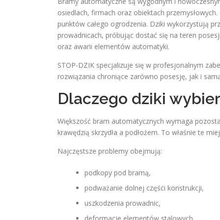
Bramy automatyczne są wygodnym i nowoczesnym
osiedlach, firmach oraz obiektach przemysłowych. 
punktów całego ogrodzenia. Dziki wykorzystują pr
prowadnicach, próbując dostać się na teren posesj
oraz awarii elementów automatyki.
STOP-DZIK specjalizuje się w profesjonalnym za
rozwiązania chroniące zarówno posesję, jak i sam
Dlaczego dziki wybie
Większość bram automatycznych wymaga pozostawie
krawędzią skrzydła a podłożem. To właśnie te miej
Najczęstsze problemy obejmują:
podkopy pod bramą,
podważanie dolnej części konstrukcji,
uszkodzenia prowadnic,
deformacje elementów stalowych,