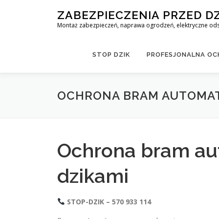
Skip
ZABEZPIECZENIA PRZED D
to
Montaż zabezpieczeń, naprawa ogrodzeń, elektryczne odst
content
STOP DZIK
PROFESJONALNA OCH
OCHRONA BRAM AUTOMAT
Ochrona bram au
dzikami
STOP-DZIK – 570 933 114