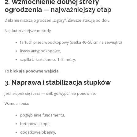
2.
Wzmocnienie dolnej strefy
ogrodzenia
— najważniejszy etap
Dziki nie niszczą ogrodzeń „z góry”. Zawsze atakują od dołu.
Najskuteczniejsze metody:
fartuch przeciwpodkopowy (siatka 40–50 cm na zewnątrz),
listwy antypodkopowe,
szpilki U-kształtne co 1–2 metry.
To
blokuje ponowne wejście
.
3.
Naprawa i stabilizacja słupków
Jeśli słupek się rusza — dzik go wypchnie ponownie.
Wzmocnienia:
pogłębienie fundamentu,
betonowa stopa,
dodatkowe obejmy,