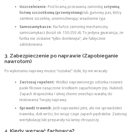
Uszczelnienie:
Pod bramą przesuwną zamontuj
sztywną
listwę szczotkową (przemysłową)
lub gumowy pas, który
zamknie szczelinę, uniemożliwiając wsadzenie ryja.
Samozamykacze:
Na furtce zamontuj mechaniczny
samozamykacz (koszt ok. 150-250 zł). To jedyna gwarancja, że
furtka nie zostanie “tylko domknięta”, ale faktycznie
zablokowana.
3. Zabezpieczenie po naprawie (Zapobieganie
nawrotom)
Po wykonaniu naprawy musisz “oszukać” dziki, by nie wracały:
Zastosuj repelent:
Wzdłuż naprawionego odcinka rozwieś
paski filcowe nasączone środkiem zapachowym (np.
Hukinol
).
Zapach drapieżnika / silnej chemii zniechęci watahę do
testowania Twojej naprawy.
Sprawdź trawnik:
Jeśli naprawiłeś płot, ale nie sprawdziłeś
trawnika, dzik wróci, bo wciąż czuje zapach pędraków. Zastosuj
wertykulację lub preparaty na larwy chrząszczy.
4. Kiedy wezwać fachowca?