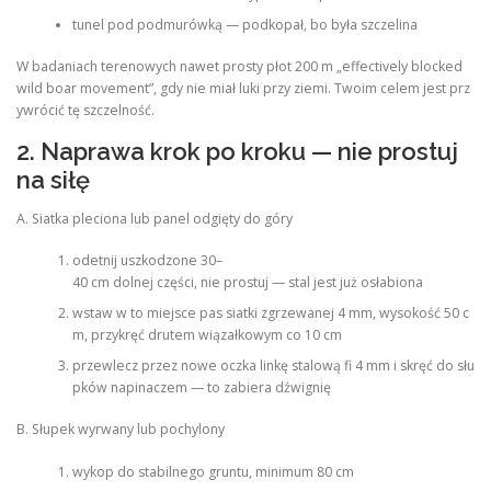
tunel pod podmurówką — podkopał, bo była szczelina
W badaniach terenowych nawet prosty płot 200 m „effectively blocked
wild boar movement”, gdy nie miał luki przy ziemi. Twoim celem jest prz
ywrócić tę szczelność.
2. Naprawa krok po kroku — nie prostuj
na siłę
A. Siatka pleciona lub panel odgięty do góry
odetnij uszkodzone 30–
40 cm dolnej części, nie prostuj — stal jest już osłabiona
wstaw w to miejsce pas siatki zgrzewanej 4 mm, wysokość 50 c
m, przykręć drutem wiązałkowym co 10 cm
przewlecz przez nowe oczka linkę stalową fi 4 mm i skręć do słu
pków napinaczem — to zabiera dźwignię
B. Słupek wyrwany lub pochylony
wykop do stabilnego gruntu, minimum 80 cm