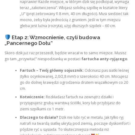
naprawie! Każde miejsce, w którym dzik się podkopał, wymaga
teraz „zakotwiczenia”. Wbijasz solidną szpilkę w kształcie litery
„U” (pręt żebrowany fi 8 mm, 40 cm długości). Musi siedzieć tak
mocno, żeby była jednością z gruntem. Jeśli w tym miejscu
gleba jest luźna (rozryta), użyj dłuższych szpilek – 60 cm.
Etap 2: Wzmocnienie, czyli budowa
„Pancernego Dołu”
Skoro dzik już raz przeszedł, będzie wracał w to samo miejsce. Musisz
go tam „przywitać” niespodzianką w postaci
fartucha anty-ryjącego
.
Fartuch – Twój główny sojusznik:
Odcinasz pas siatki leśnej
(tylko ocynkowanej, 2,0/2,8 mm!) o szerokości 40 cm. Mocujesz
go do dolnej krawędzi ogrodzenia drutem wiązałkowym co 20
cm.
Kotwiczenie:
Rozkładasz fartuch na zewnątrz działki i
przysypujesz grubą warstwą ściółki, kory lub przybijasz do
ziemi szpilkami co 1 metr.
Dlaczego to działa?
Dzik nie lubi ryć w metalu. Jak tylko ryj
natrafi na twardą siatkę ukrytą pod ziemią, poczuje dyskomfort i
pójdzie ryć u sąsiada. To skuteczniejsza metoda niż