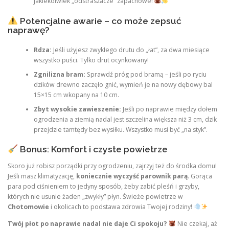
jakiekolwiek „odstraszacze” zapachowe!
Potencjalne awarie – co może zepsuć
naprawę?
Rdza:
Jeśli użyjesz zwykłego drutu do „łat”, za dwa miesiące
wszystko puści. Tylko drut ocynkowany!
Zgnilizna bram:
Sprawdź próg pod bramą – jeśli po ryciu
dzików drewno zaczęło gnić, wymień je na nowy dębowy bal
15×15 cm wkopany na 10 cm.
Zbyt wysokie zawieszenie:
Jeśli po naprawie między dołem
ogrodzenia a ziemią nadal jest szczelina większa niż 3 cm, dzik
przejdzie tamtędy bez wysiłku. Wszystko musi być „na styk”.
Bonus: Komfort i czyste powietrze
Skoro już robisz porządki przy ogrodzeniu, zajrzyj też do środka domu!
Jeśli masz klimatyzację,
koniecznie wyczyść parownik parą
. Gorąca
para pod ciśnieniem to jedyny sposób, żeby zabić pleśń i grzyby,
których nie usunie żaden „zwykły” płyn. Świeże powietrze w
Chotomowie
i okolicach to podstawa zdrowia Twojej rodziny!
Twój płot po naprawie nadal nie daje Ci spokoju?
Nie czekaj, aż