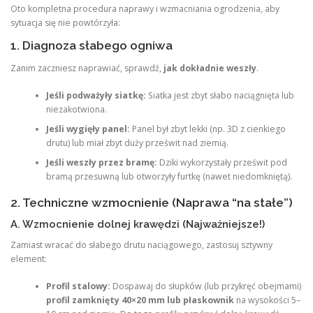
Oto kompletna procedura naprawy i wzmacniania ogrodzenia, aby
sytuacja się nie powtórzyła:
1. Diagnoza słabego ogniwa
Zanim zaczniesz naprawiać, sprawdź,
jak dokładnie weszły
.
Jeśli podważyły siatkę:
Siatka jest zbyt słabo naciągnięta lub
niezakotwiona.
Jeśli wygięły panel:
Panel był zbyt lekki (np. 3D z cienkiego
drutu) lub miał zbyt duży prześwit nad ziemią.
Jeśli weszły przez bramę:
Dziki wykorzystały prześwit pod
bramą przesuwną lub otworzyły furtkę (nawet niedomkniętą).
2. Techniczne wzmocnienie (Naprawa “na stałe”)
A. Wzmocnienie dolnej krawędzi (Najważniejsze!)
Zamiast wracać do słabego drutu naciągowego, zastosuj sztywny
element:
Profil stalowy:
Dospawaj do słupków (lub przykręć obejmami)
profil zamknięty 40×20 mm lub płaskownik
na wysokości 5–