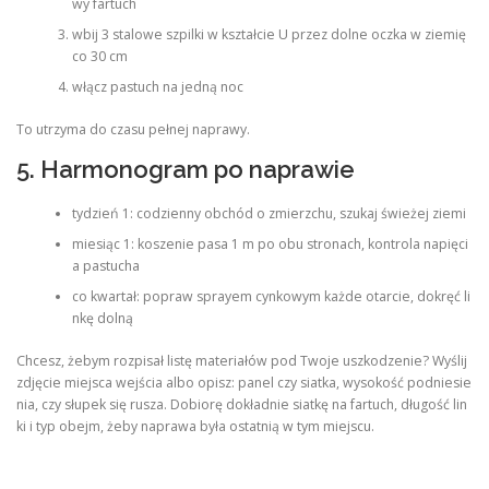
wy fartuch
wbij 3 stalowe szpilki w kształcie U przez dolne oczka w ziemię
co 30 cm
włącz pastuch na jedną noc
To utrzyma do czasu pełnej naprawy.
5. Harmonogram po naprawie
tydzień 1: codzienny obchód o zmierzchu, szukaj świeżej ziemi
miesiąc 1: koszenie pasa 1 m po obu stronach, kontrola napięci
a pastucha
co kwartał: popraw sprayem cynkowym każde otarcie, dokręć li
nkę dolną
Chcesz, żebym rozpisał listę materiałów pod Twoje uszkodzenie? Wyślij
zdjęcie miejsca wejścia albo opisz: panel czy siatka, wysokość podniesie
nia, czy słupek się rusza. Dobiorę dokładnie siatkę na fartuch, długość lin
ki i typ obejm, żeby naprawa była ostatnią w tym miejscu.