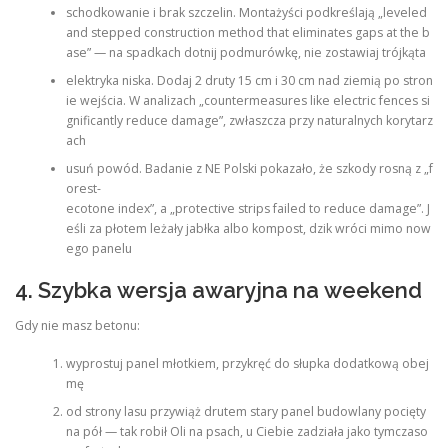
schodkowanie i brak szczelin. Montażyści podkreślają „leveled
and stepped construction method that eliminates gaps at the b
ase” — na spadkach dotnij podmurówkę, nie zostawiaj trójkąta
elektryka niska. Dodaj 2 druty 15 cm i 30 cm nad ziemią po stron
ie wejścia. W analizach „countermeasures like electric fences si
gnificantly reduce damage”, zwłaszcza przy naturalnych korytarz
ach
usuń powód. Badanie z NE Polski pokazało, że szkody rosną z „f
orest-
ecotone index”, a „protective strips failed to reduce damage”. J
eśli za płotem leżały jabłka albo kompost, dzik wróci mimo now
ego panelu
4. Szybka wersja awaryjna na weekend
Gdy nie masz betonu:
wyprostuj panel młotkiem, przykręć do słupka dodatkową obej
mę
od strony lasu przywiąż drutem stary panel budowlany pocięty
na pół — tak robił Oli na psach, u Ciebie zadziała jako tymczaso