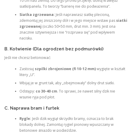
10 cm nad ziemią. Do tego profilu przykręć dolną krawędź
siatki/panelu. To tworzy “barierę nie do podważenia”.
Siatka zgrzewana:
Jeśli naprawiasz siatkę plecioną,
zdemontuj jej zniszczony dół i w jego miejsce wstaw pas
siatki
zgrzewanej
(oczko 50×50 mm, drut min. 3 mm). Jest ona
znacznie sztywniejsza i nie “rozpruwa się” pod wpływem
nacisku.
B. Kotwienie (Dla ogrodzeń bez podmurówki)
Jeśli nie chcesz betonować:
Zastosuj
szpilki zbrojeniowe (fi 10-12 mm)
wygięte w kształt
litery „U”.
Wbijaj je w grunt tak, aby „obejmowały” dolny drut siatki.
Odstępy:
co 30-40 cm
. To sprawi, że nawet silny dzik nie
wsunie ryja pod płot.
C. Naprawa bram i furtek
Rygle:
Jeśli dzik wygiął skrzydło bramy, oznacza to brak
blokady dolnej. Zamontuj rygiel pionowy wpuszczany w
betonowe gniazdo w podjeździe.