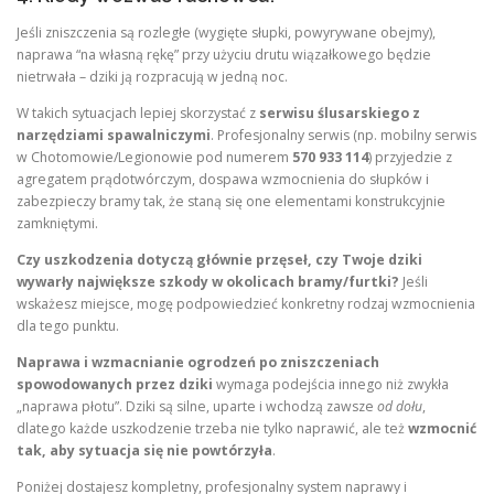
Jeśli zniszczenia są rozległe (wygięte słupki, powyrywane obejmy),
naprawa “na własną rękę” przy użyciu drutu wiązałkowego będzie
nietrwała – dziki ją rozpracują w jedną noc.
W takich sytuacjach lepiej skorzystać z
serwisu ślusarskiego z
narzędziami spawalniczymi
. Profesjonalny serwis (np. mobilny serwis
w Chotomowie/Legionowie pod numerem
570 933 114
) przyjedzie z
agregatem prądotwórczym, dospawa wzmocnienia do słupków i
zabezpieczy bramy tak, że staną się one elementami konstrukcyjnie
zamkniętymi.
Czy uszkodzenia dotyczą głównie przęseł, czy Twoje dziki
wywarły największe szkody w okolicach bramy/furtki?
Jeśli
wskażesz miejsce, mogę podpowiedzieć konkretny rodzaj wzmocnienia
dla tego punktu.
Naprawa i wzmacnianie ogrodzeń po zniszczeniach
spowodowanych przez dziki
wymaga podejścia innego niż zwykła
„naprawa płotu”. Dziki są silne, uparte i wchodzą zawsze
od dołu
,
dlatego każde uszkodzenie trzeba nie tylko naprawić, ale też
wzmocnić
tak, aby sytuacja się nie powtórzyła
.
Poniżej dostajesz kompletny, profesjonalny system naprawy i