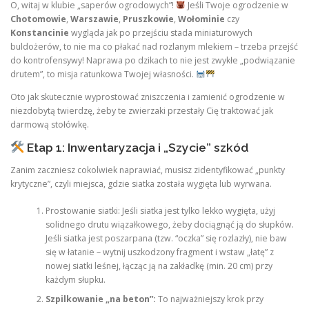
O, witaj w klubie „saperów ogrodowych”!
Jeśli Twoje ogrodzenie w
Chotomowie
,
Warszawie
,
Pruszkowie
,
Wołominie
czy
Konstancinie
wygląda jak po przejściu stada miniaturowych
buldożerów, to nie ma co płakać nad rozlanym mlekiem – trzeba przejść
do kontrofensywy! Naprawa po dzikach to nie jest zwykłe „podwiązanie
drutem”, to misja ratunkowa Twojej własności.
Oto jak skutecznie wyprostować zniszczenia i zamienić ogrodzenie w
niezdobytą twierdzę, żeby te zwierzaki przestały Cię traktować jak
darmową stołówkę.
Etap 1: Inwentaryzacja i „Szycie” szkód
Zanim zaczniesz cokolwiek naprawiać, musisz zidentyfikować „punkty
krytyczne”, czyli miejsca, gdzie siatka została wygięta lub wyrwana.
Prostowanie siatki: Jeśli siatka jest tylko lekko wygięta, użyj
solidnego drutu wiązałkowego, żeby dociągnąć ją do słupków.
Jeśli siatka jest poszarpana (tzw. “oczka” się rozlazły), nie baw
się w łatanie – wytnij uszkodzony fragment i wstaw „łatę” z
nowej siatki leśnej, łącząc ją na zakładkę (min. 20 cm) przy
każdym słupku.
Szpilkowanie „na beton”:
To najważniejszy krok przy