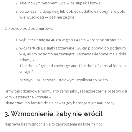
zalej nowym betonem B20, włóż słupek z kotwą
po związaniu dospawaj lub dokręć dodatkową obejmę w poło
wie wysokości — dzik nie zegnie
C. Podkop pod podmurówką
wybierz ziemię na 40 cm w głąb i 40 cm wszerz od strony lasu
włóż fartuch L z siatki zgrzewanej: 30 cm pionowo do podmuró
wki, 40 cm poziomo na zewnątrz. Zestawy sklepowe mają dokł
adnie „8-
12 inches of ground coverage and 12 inches of vertical fence co
verage”
przysyp, ubij, przyszpil stalowymi szpilkami co 50 cm
Firmy ogrodzeniowe montują to samo jako „zabezpieczenie przeciw dzi
kom – estetyczne – trwałe –
skuteczne”, bo fartuch działa nawet gdy beton jest już naruszony.
3. Wzmocnienie, żeby nie wrócił
Naprawa bez wzmocnienia to zaproszenie na kolejną noc.