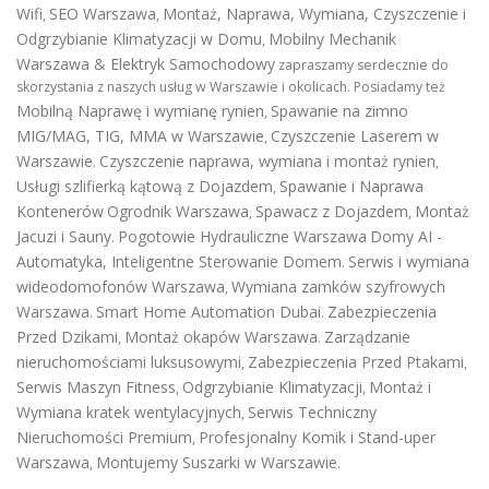
Wifi
SEO Warszawa
Montaż, Naprawa, Wymiana, Czyszczenie i
,
,
Odgrzybianie Klimatyzacji w Domu
Mobilny Mechanik
,
Warszawa & Elektryk Samochodowy
zapraszamy serdecznie do
skorzystania z naszych usług w Warszawie i okolicach. Posiadamy też
Mobilną Naprawę i wymianę rynien
Spawanie na zimno
,
MIG/MAG, TIG, MMA w Warszawie
Czyszczenie Laserem w
,
Warszawie
Czyszczenie naprawa, wymiana i montaż rynien
.
,
Usługi szlifierką kątową z Dojazdem
Spawanie i Naprawa
,
Kontenerów
Ogrodnik Warszawa
Spawacz z Dojazdem
Montaż
,
,
Jacuzi i Sauny
Pogotowie Hydrauliczne Warszawa
Domy AI -
.
Automatyka, Inteligentne Sterowanie Domem
Serwis i wymiana
.
wideodomofonów Warszawa
Wymiana zamków szyfrowych
,
Warszawa
Smart Home Automation Dubai
Zabezpieczenia
.
.
Przed Dzikami
Montaż okapów Warszawa
Zarządzanie
,
.
nieruchomościami luksusowymi
Zabezpieczenia Przed Ptakami
,
,
Serwis Maszyn Fitness
Odgrzybianie Klimatyzacji
Montaż i
,
,
Wymiana kratek wentylacyjnych
Serwis Techniczny
,
Nieruchomości Premium
Profesjonalny Komik i Stand-uper
,
Warszawa
Montujemy Suszarki w Warszawie
,
.