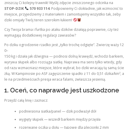
zniszczą Ci kolejny trawnik! Wyślij zdjęcie zniszczonego odcinka na
STOP-DZIK
570 933 114
. Podpowiemy Ci dokładnie, jak wzmocnić to
miejsce, przyjedziemy z materiałem i zamontujemy wszystko tak, żeby
dziki omijały Twój teren szerokim łukiem!
Czy Twoja brama i furtka po ataku dzików działają poprawnie, czy też
wymagają dodatkowej regulacji zawiasów?
Po dziku ogrodzenie rzadko jest „tylko trochę odgięte”. Zwierzę waży 12
0–
150 kg i działa jak dźwignia — podnosi dolną krawędź, wchodzi barkiem,
wyrywa słupek albo rozciąga siatkę. Naprawa ma sens tylko wtedy, gdy
od razu wzmacniasz miejsce, które wybrał, bo dziki wracają tą samą ście
żką. W Kampinosie po ASF zagęszczenie spadło z 11 do 0,51 dzika/km², a
le na przedmieściach presja wraca falami, zwłaszcza jesienią.
1. Oceń, co naprawdę jest uszkodzone
Przejdź całą linię i zaznacz:
podniesiona siatka/panel — dzik podważył dół
wygięty słupek — wszedł barkiem między przęsła
rozerwane oczka u dołu — typowe dla plecionki 2 mm