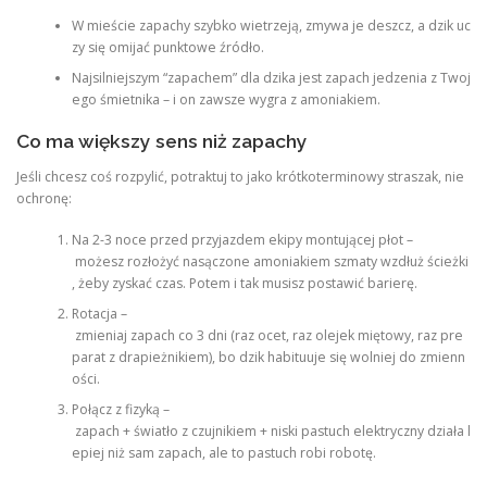
W mieście zapachy szybko wietrzeją, zmywa je deszcz, a dzik uc
zy się omijać punktowe źródło.
Najsilniejszym “zapachem” dla dzika jest zapach jedzenia z Twoj
ego śmietnika – i on zawsze wygra z amoniakiem.
Co ma większy sens niż zapachy
Jeśli chcesz coś rozpylić, potraktuj to jako krótkoterminowy straszak, nie
ochronę:
Na 2-3 noce przed przyjazdem ekipy montującej płot –
możesz rozłożyć nasączone amoniakiem szmaty wzdłuż ścieżki
, żeby zyskać czas. Potem i tak musisz postawić barierę.
Rotacja –
zmieniaj zapach co 3 dni (raz ocet, raz olejek miętowy, raz pre
parat z drapieżnikiem), bo dzik habituuje się wolniej do zmienn
ości.
Połącz z fizyką –
zapach + światło z czujnikiem + niski pastuch elektryczny działa l
epiej niż sam zapach, ale to pastuch robi robotę.