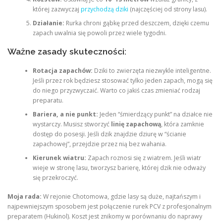
której zazwyczaj
przychodzą dziki
(najczęściej od strony lasu).
Działanie:
Rurka chroni gąbkę przed deszczem, dzięki czemu
zapach uwalnia się powoli przez wiele tygodni.
Ważne zasady skuteczności:
Rotacja zapachów:
Dziki to zwierzęta niezwykle inteligentne.
Jeśli przez rok będziesz stosować tylko jeden zapach, mogą się
do niego przyzwyczaić. Warto co jakiś czas zmieniać rodzaj
preparatu.
Bariera, a nie punkt:
Jeden “śmierdzący punkt” na działce nie
wystarczy. Musisz stworzyć
linię zapachową
, która zamknie
dostęp do posesji. Jeśli dzik znajdzie dziurę w “ścianie
zapachowej”, przejdzie przez nią bez wahania.
Kierunek wiatru:
Zapach roznosi się z wiatrem. Jeśli wiatr
wieje w stronę lasu, tworzysz barierę, której dzik nie odważy
się przekroczyć.
Moja rada:
W rejonie Chotomowa, gdzie lasy są duże, najtańszym i
najpewniejszym sposobem jest połączenie rurek PCV z profesjonalnym
preparatem (Hukinol). Koszt jest znikomy w porównaniu do naprawy