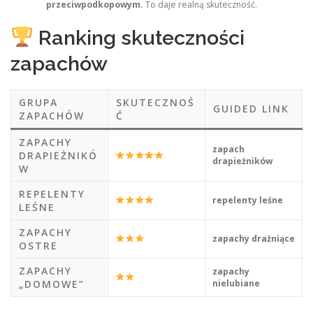
przeciwpodkopowym.
To daje realną skuteczność.
Ranking skuteczności
zapachów
GRUPA
SKUTECZNOŚ
GUIDED LINK
ZAPACHÓW
Ć
ZAPACHY
zapach
DRAPIEŻNIKÓ
drapieżników
W
REPELENTY
repelenty leśne
LEŚNE
ZAPACHY
zapachy drażniące
OSTRE
ZAPACHY
zapachy
„DOMOWE”
nielubiane