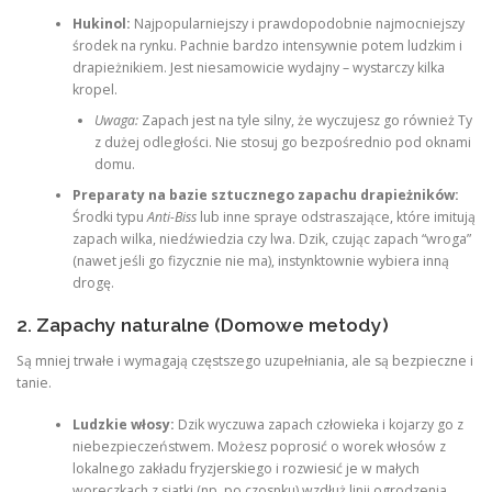
Hukinol:
Najpopularniejszy i prawdopodobnie najmocniejszy
środek na rynku. Pachnie bardzo intensywnie potem ludzkim i
drapieżnikiem. Jest niesamowicie wydajny – wystarczy kilka
kropel.
Uwaga:
Zapach jest na tyle silny, że wyczujesz go również Ty
z dużej odległości. Nie stosuj go bezpośrednio pod oknami
domu.
Preparaty na bazie sztucznego zapachu drapieżników:
Środki typu
Anti-Biss
lub inne spraye odstraszające, które imitują
zapach wilka, niedźwiedzia czy lwa. Dzik, czując zapach “wroga”
(nawet jeśli go fizycznie nie ma), instynktownie wybiera inną
drogę.
2. Zapachy naturalne (Domowe metody)
Są mniej trwałe i wymagają częstszego uzupełniania, ale są bezpieczne i
tanie.
Ludzkie włosy:
Dzik wyczuwa zapach człowieka i kojarzy go z
niebezpieczeństwem. Możesz poprosić o worek włosów z
lokalnego zakładu fryzjerskiego i rozwiesić je w małych
woreczkach z siatki (np. po czosnku) wzdłuż linii ogrodzenia.