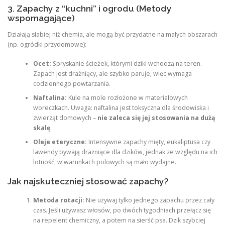
3. Zapachy z “kuchni” i ogrodu (Metody
wspomagające)
Działają słabiej niż chemia, ale mogą być przydatne na małych obszarach
(np. ogródki przydomowe):
Ocet:
Spryskanie ścieżek, którymi dziki wchodzą na teren.
Zapach jest drażniący, ale szybko paruje, więc wymaga
codziennego powtarzania.
Naftalina:
Kule na mole rozłożone w materiałowych
woreczkach. Uwaga: naftalina jest toksyczna dla środowiska i
zwierząt domowych –
nie zaleca się jej stosowania na dużą
skalę
.
Oleje eteryczne:
Intensywne zapachy mięty, eukaliptusa czy
lawendy bywają drażniące dla dzików, jednak ze względu na ich
lotność, w warunkach polowych są mało wydajne.
Jak najskuteczniej stosować zapachy?
Metoda rotacji:
Nie używaj tylko jednego zapachu przez cały
czas. Jeśli używasz włosów, po dwóch tygodniach przełącz się
na repelent chemiczny, a potem na sierść psa. Dzik szybciej