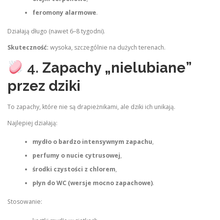
feromony alarmowe
.
Działają długo (nawet 6–8 tygodni).
Skuteczność:
wysoka, szczególnie na dużych terenach.
4.
Zapachy „nielubiane”
przez dziki
To zapachy, które nie są drapieżnikami, ale dziki ich unikają.
Najlepiej działają:
mydło o bardzo intensywnym zapachu
,
perfumy o nucie cytrusowej
,
środki czystości z chlorem
,
płyn do WC (wersje mocno zapachowe)
.
Stosowanie: