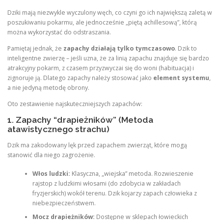
Dziki mają niezwykle wyczulony węch, co czyni go ich największą zaletą w
poszukiwaniu pokarmu, ale jednocześnie „piętą achillesową”, którą
można wykorzystać do odstraszania.
Pamiętaj jednak, że
zapachy działają tylko tymczasowo
. Dzik to
inteligentne zwierzę – jeśli uzna, że za linią zapachu znajduje się bardzo
atrakcyjny pokarm, z czasem przyzwyczai się do woni (habituacja) i
zignoruje ją. Dlatego zapachy należy stosować jako
element systemu
,
a nie jedyną metodę obrony.
Oto zestawienie najskuteczniejszych zapachów:
1. Zapachy “drapieżników” (Metoda
atawistycznego strachu)
Dzik ma zakodowany lęk przed zapachem zwierząt, które mogą
stanowić dla niego zagrożenie.
Włos ludzki:
Klasyczna, „wiejska” metoda. Rozwieszenie
rajstop z ludzkimi włosami (do zdobycia w zakładach
fryzjerskich) wokół terenu. Dzik kojarzy zapach człowieka z
niebezpieczeństwem.
Mocz drapieżników:
Dostępne w sklepach łowieckich