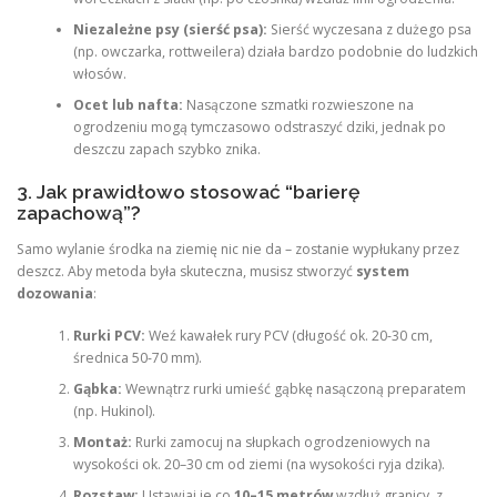
Niezależne psy (sierść psa):
Sierść wyczesana z dużego psa
(np. owczarka, rottweilera) działa bardzo podobnie do ludzkich
włosów.
Ocet lub nafta:
Nasączone szmatki rozwieszone na
ogrodzeniu mogą tymczasowo odstraszyć dziki, jednak po
deszczu zapach szybko znika.
3. Jak prawidłowo stosować “barierę
zapachową”?
Samo wylanie środka na ziemię nic nie da – zostanie wypłukany przez
deszcz. Aby metoda była skuteczna, musisz stworzyć
system
dozowania
:
Rurki PCV:
Weź kawałek rury PCV (długość ok. 20-30 cm,
średnica 50-70 mm).
Gąbka:
Wewnątrz rurki umieść gąbkę nasączoną preparatem
(np. Hukinol).
Montaż:
Rurki zamocuj na słupkach ogrodzeniowych na
wysokości ok. 20–30 cm od ziemi (na wysokości ryja dzika).
Rozstaw:
Ustawiaj je co
10–15 metrów
wzdłuż granicy, z