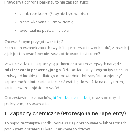
Prawdziwa ochrona parkingu to nie zapach, tylko:
zamknięte kosze (żeby nie było wabika)
siatka wkopana 20 cm w ziemię
ewentualnie pastuch na 75 cm
Chcesz, żebym przygotował listę 3-
4 tanich mieszanek zapachowych “na przetrwanie weekendu”, z instrukcj
ą jak je stosować żeby nie zaszkodzić psom i dzieciom?
W walce z dzikami zapachy są jednym z najskuteczniejszych narzędzi
odstraszania prewencyjnego
. Dzik posiada zmysł węchu tysiące razy
czulszy od ludzkiego, dlatego odpowiednio dobrany “nieprzyjemny”
zapach może skutecznie zniechęcić watahę do wejścia na dany teren,
zanim jeszcze dojdzie do szkód.
Oto zestawienie zapachów,
które działają na dziki
, oraz sposoby ich
praktycznego stosowania:
1. Zapachy chemiczne (Profesjonalne repelenty)
To najskuteczniejsze środki, ponieważ są opracowane w laboratoriach
pod kątem drażnienia układu nerwowego dzików.