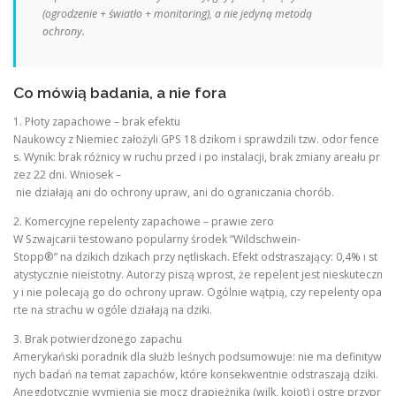
(ogrodzenie + światło + monitoring), a nie jedyną metodą
ochrony.
Co mówią badania, a nie fora
1. Płoty zapachowe – brak efektu
Naukowcy z Niemiec założyli GPS 18 dzikom i sprawdzili tzw. odor fence
s. Wynik: brak różnicy w ruchu przed i po instalacji, brak zmiany areału pr
zez 22 dni. Wniosek –
nie działają ani do ochrony upraw, ani do ograniczania chorób.
2. Komercyjne repelenty zapachowe – prawie zero
W Szwajcarii testowano popularny środek “Wildschwein-
Stopp®” na dzikich dzikach przy nętliskach. Efekt odstraszający: 0,4% i st
atystycznie nieistotny. Autorzy piszą wprost, że repelent jest nieskuteczn
y i nie polecają go do ochrony upraw. Ogólnie wątpią, czy repelenty opa
rte na strachu w ogóle działają na dziki.
3. Brak potwierdzonego zapachu
Amerykański poradnik dla służb leśnych podsumowuje: nie ma definityw
nych badań na temat zapachów, które konsekwentnie odstraszają dziki.
Anegdotycznie wymienia się mocz drapieżnika (wilk, kojot) i ostre przypr