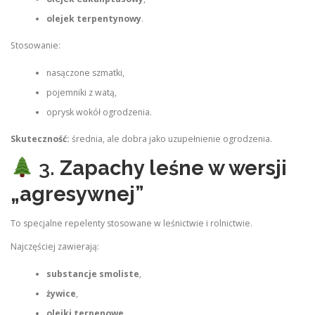
olejek terpentynowy
.
Stosowanie:
nasączone szmatki,
pojemniki z watą,
oprysk wokół ogrodzenia.
Skuteczność:
średnia, ale dobra jako uzupełnienie ogrodzenia.
3.
Zapachy leśne w wersji
„agresywnej”
To specjalne repelenty stosowane w leśnictwie i rolnictwie.
Najczęściej zawierają:
substancje smoliste
,
żywice
,
olejki terpenowe
,