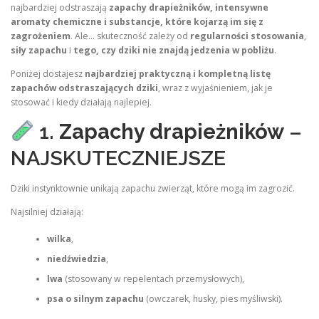
najbardziej odstraszają
zapachy drapieżników, intensywne
aromaty chemiczne i substancje, które kojarzą im się z
zagrożeniem
. Ale… skuteczność zależy od
regularności stosowania
,
siły zapachu
i
tego, czy dziki nie znajdą jedzenia w pobliżu
.
Poniżej dostajesz
najbardziej praktyczną i kompletną listę
zapachów odstraszających dziki
, wraz z wyjaśnieniem, jak je
stosować i kiedy działają najlepiej.
1.
Zapachy drapieżników
–
NAJSKUTECZNIEJSZE
Dziki instynktownie unikają zapachu zwierząt, które mogą im zagrozić.
Najsilniej działają:
wilka
,
niedźwiedzia
,
lwa
(stosowany w repelentach przemysłowych),
psa o silnym zapachu
(owczarek, husky, pies myśliwski).