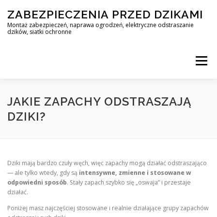
Skip
ZABEZPIECZENIA PRZED DZIKAMI
to
content
Montaż zabezpieczeń, naprawa ogrodzeń, elektryczne odstraszanie
dzików, siatki ochronne
Menu
STOP DZIK
JAKIE ZAPACHY ODSTRASZAJĄ
DZIKI?
PROFESJONALNA OCHRONA PRZED DZIKAMI • WARSZAWA +
Dziki mają bardzo czuły węch, więc zapachy mogą działać odstraszająco
ZABEZPIECZENIA PRZED DZIKAMI
BLOG
— ale tylko wtedy, gdy są
intensywne, zmienne i stosowane w
odpowiedni sposób
. Stały zapach szybko się „oswaja” i przestaje
działać.
KONTAKT
Poniżej masz najczęściej stosowane i realnie działające grupy zapachów