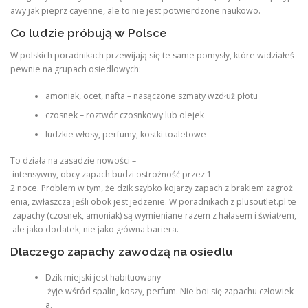
awy jak pieprz cayenne, ale to nie jest potwierdzone naukowo.
Co ludzie próbują w Polsce
W polskich poradnikach przewijają się te same pomysły, które widziałeś
pewnie na grupach osiedlowych:
amoniak, ocet, nafta – nasączone szmaty wzdłuż płotu
czosnek – roztwór czosnkowy lub olejek
ludzkie włosy, perfumy, kostki toaletowe
To działa na zasadzie nowości –
intensywny, obcy zapach budzi ostrożność przez 1-
2 noce. Problem w tym, że dzik szybko kojarzy zapach z brakiem zagroż
enia, zwłaszcza jeśli obok jest jedzenie. W poradnikach z plusoutlet.pl te
zapachy (czosnek, amoniak) są wymieniane razem z hałasem i światłem,
ale jako dodatek, nie jako główna bariera.
Dlaczego zapachy zawodzą na osiedlu
Dzik miejski jest habituowany –
żyje wśród spalin, koszy, perfum. Nie boi się zapachu człowiek
a.