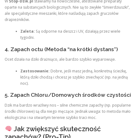
W
Stop-Dzik.pl
stawiamy na nowoczesne, atestowane preparaty
oparte na substancjach biologicznych. Nie są to zwykłe “śmierdziuszki”,
ale specjalistyczne mieszanki, które naśladują zapach gruczołów
drapieżników.
Zaleta:
Są odporne na deszcz i UV, działają przez wiele
tygodni.
4. Zapach octu (Metoda “na krótki dystans”)
Ocet działa na dziki drażniąco, ale bardzo szybko wyparowuje.
Zastosowanie:
Dobre, jeśli masz jedną, konkretną ścieżkę,
którą dziki chodzą i chcesz je szybko zniechęcić (np. na jedną
noc).
5. Zapach Chloru/Domowych środków czystości
Dzik ma bardzo wrażliwy nos – silne chemiczne zapachy (np. popularne
środki chlorowe) są dla niego męczące. Jednak uwaga: to metoda mało
ekologiczna i na otwartym terenie szybko traci moc.
Jak zwiększyć skuteczność
zapachów? (Pro-Tip)