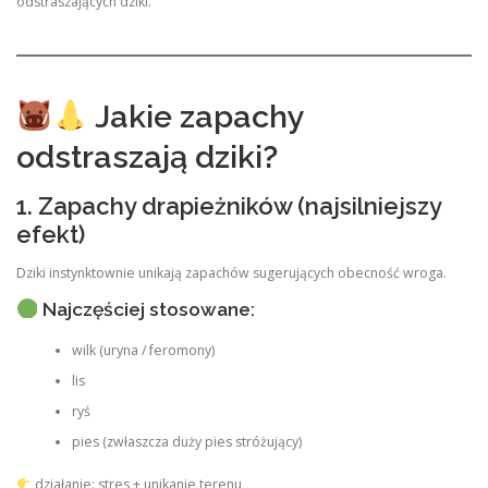
odstraszających dziki.
Jakie zapachy
odstraszają dziki?
1. Zapachy drapieżników (najsilniejszy
efekt)
Dziki instynktownie unikają zapachów sugerujących obecność wroga.
Najczęściej stosowane:
wilk (uryna / feromony)
lis
ryś
pies (zwłaszcza duży pies stróżujący)
działanie: stres + unikanie terenu