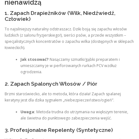
nienawidzą
1. Zapach Drapieżników (Wilk, Niedźwiedź,
Człowiek)
To najsilniejszy naturalny odstraszacz. Dziki boją się zapachu włosów
ludzkich (z salonu fryzjerskiego!), sierści psów, a przede wszystkim –
specjalistycznych koncentratów o zapachu wilka (dostępnych w sklepach
łowieckich).
Jak stosować?
Nasączamy szmatki/gąbki preparatem i
umieszczamy je w perforowanych rurkach PCV wzdłuż
ogrodzenia.
2. Zapach Spalonych Włosów / Piór
Brzmi staroświecko, ale to metoda, która działa! Zapach spalanej
keratyny jest dla dzika sygnałem „niebezpieczeństwo/ogień”.
Uwaga:
Metoda trudna do utrzymania na większym terenie,
ale świetna do punktowego zabezpieczenia wejść.
3. Profesjonalne Repelenty (Syntetyczne)