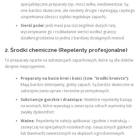
specjalistyczne preparaty (np. mocz wilka, niedźwiedzia). Są
one bardzo skuteczne, ale niestety drogie i wymagają częstego
uzupełniania (deszcz szybko wypłukuje zapach).
Sierść psów:
Jeśli masz psa (szczególnie dużych ras),
wyczesywanie go i rozkładanie sierści wzdłuż granicy
działki/ogrodzenia to jedna z bardziej dostępnych metod.
2. Środki chemiczne (Repelenty profesjonalne)
To preparaty oparte na substancjach zapachowych, które są dla dzików
skrajnie nieprzyjemne.
Preparaty na bazie krwi i kości (tzw. “środki krwiste”):
Mają bardzo intensywny, gnilny zapach. Są bardzo skuteczne w
zabezpieczaniu upraw i terenów przemysłowych.
Substancje gorzkie i drażniące:
Niektóre repelenty bazują
na woniach, które wywołują u zwierzęcia odruch wymiotny lub
zwykły dyskomfort.
Ważne:
Repelenty te należy aplikować zgodnie z instrukcją –
zazwyczaj na specjalnych nośnikach (np. nasączonych gąbkach
lub tkaninach) zawieszonych na słupkach ogrodzeniowych.