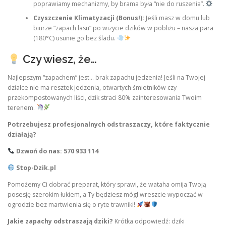
poprawiamy mechanizmy, by brama była “nie do ruszenia”.
Czyszczenie Klimatyzacji (Bonus!):
Jeśli masz w domu lub
biurze “zapach lasu” po wizycie dzików w pobliżu – nasza para
(180°C) usunie go bez śladu.
Czy wiesz, że…
Najlepszym “zapachem” jest… brak zapachu jedzenia! Jeśli na Twojej
działce nie ma resztek jedzenia, otwartych śmietników czy
przekompostowanych liści, dzik straci 80% zainteresowania Twoim
terenem.
Potrzebujesz profesjonalnych odstraszaczy, które faktycznie
działają?
Dzwoń do nas: 570 933 114
Stop-Dzik.pl
Pomożemy Ci dobrać preparat, który sprawi, że wataha omija Twoją
posesję szerokim łukiem, a Ty będziesz mógł wreszcie wypocząć w
ogrodzie bez martwienia się o ryte trawniki!
Jakie zapachy odstraszają dziki?
Krótka odpowiedź: dziki