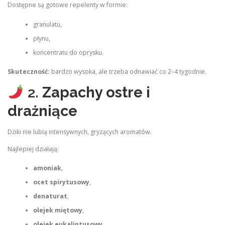
Dostępne są gotowe repelenty w formie:
granulatu,
płynu,
koncentratu do oprysku.
Skuteczność:
bardzo wysoka, ale trzeba odnawiać co 2–4 tygodnie.
2.
Zapachy ostre i
drażniące
Dziki nie lubią intensywnych, gryzących aromatów.
Najlepiej działają:
amoniak
,
ocet spirytusowy
,
denaturat
,
olejek miętowy
,
olejek eukaliptusowy
,