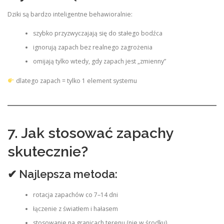
Dziki są bardzo inteligentne behawioralnie:
szybko przyzwyczajają się do stałego bodźca
ignorują zapach bez realnego zagrożenia
omijają tylko wtedy, gdy zapach jest „zmienny”
dlatego zapach = tylko 1 element systemu
7. Jak stosować zapachy
skutecznie?
✔ Najlepsza metoda:
rotacja zapachów co 7–14 dni
łączenie z światłem i hałasem
stosowanie na granicach terenu (nie w środku)