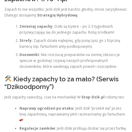
Zapach to nie wszystko. Jeśli dzik jest bardzo głodny, może zaryzykować.
Dlatego stosujemy
Strategię Hybrydową
:
Zmieniaj zapachy:
Dziki są bystre – po 2-3 tygodniach
przyzwyczajają się do jednego zapachu. Rotuj środkami!
Strefy:
Zapach działa najlepiej, gdy połączysz go z fizyczną
barierą (np. fartuchem anty-podkopowym).
Dozowniki:
Nie rozrzucaj preparatów na ziemię (deszcz je
spłucze w godzinę). Używaj naszych profesjonalnych
dozowników, które uwalniają zapach powoli i oszczędnie.
Kiedy zapachy to za mało? (Serwis
“Dzikoodporny”)
Jeśli zapachy zawodzą, czas na mechanikę! W
Stop-Dzik.pl
robimy też:
Naprawy ogrodzeń po ataku:
Jeśli dzik “przebił się” przez
linię zapachową, naprawiamy płot i wzmacniamy go fartuchem.
Regulacje zamków:
Jeśli dziki próbują dostać się przez furtkę,