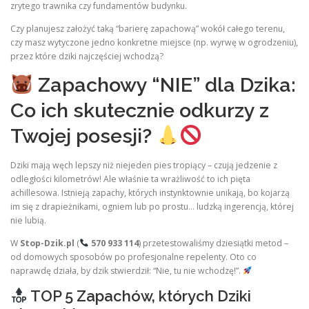
zrytego trawnika czy fundamentów budynku.
Czy planujesz założyć taką “barierę zapachową” wokół całego terenu,
czy masz wytyczone jedno konkretne miejsce (np. wyrwę w ogrodzeniu),
przez które dziki najczęściej wchodzą?
Zapachowy “NIE” dla Dzika:
Co ich skutecznie odkurzy z
Twojej posesji?
Dziki mają węch lepszy niż niejeden pies tropiący – czują jedzenie z
odległości kilometrów! Ale właśnie ta wrażliwość to ich pięta
achillesowa. Istnieją zapachy, których instynktownie unikają, bo kojarzą
im się z drapieżnikami, ogniem lub po prostu… ludzką ingerencją, której
nie lubią.
W
Stop-Dzik.pl
(
570 933 114
) przetestowaliśmy dziesiątki metod –
od domowych sposobów po profesjonalne repelenty. Oto co
naprawdę działa, by dzik stwierdził: “Nie, tu nie wchodzę!”.
TOP 5 Zapachów, których Dziki