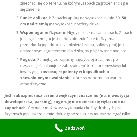
zniechęci się do terenu, na którym „zapach zagrożenia” ciągle
się zmienia.
Punkt aplikacji:
Zapachy aplikuj na wysokości około
30–50
cm nad ziemią
(na wysokości nozdrzy dzika).
Wspomaganie fizyczne:
Nigdy nie licz na sam zapach. Zapach
jest sygnałem: „tu jest niebezpiecznie”, ale to fizyczna
przeszkoda (np. dobrze zamknięta brama, solidny płot) jest
ostatecznym argumentem dla dzika, by pójść w inne miejsce.
Pogoda:
Pamiętaj, że zapachy najszybciej tracą moc po
deszczu. Jeśli planujesz zabezpieczyć teren przemysłowy lub
inwestycję,
zastosuj repelenty w kapsułkach o
spowolnionym uwalnianiu
, które są odporne na warunki
atmosferyczne.
Jeśli zabezpieczasz teren o większym znaczeniu (np. inwestycja
deweloperska, parking), sugeruję nie opierać się wyłącznie na
zapachach.
Czy masz możliwość wykonania choćby drobnych prac
fizycznych (np. uszczelnienie dołu ogrodzenia), czy musisz polegać tylko
na metodach nieinwazyjnych?
Zadzwoń