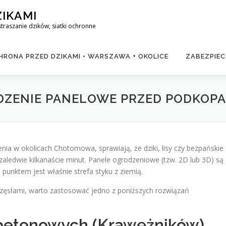
ZIKAMI
raszanie dzików, siatki ochronne
RONA PRZED DZIKAMI • WARSZAWA + OKOLICE
ZABEZPIEC
DZENIE PANELOWE PRZED PODKOPA
enia w okolicach Chotomowa, sprawiają, że dziki, lisy czy bezpańskie
ledwie kilkanaście minut. Panele ogrodzeniowe (tzw. 2D lub 3D) są
 punktem jest właśnie strefa styku z ziemią.
rzęsłami, warto zastosować jedno z poniższych rozwiązań
 betonowych (Krawężników)