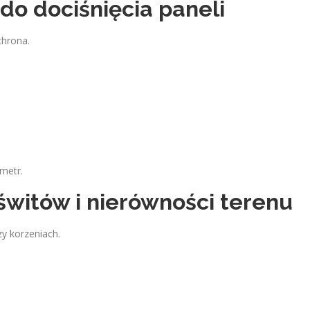
 do dociśnięcia paneli
chrona.
metr.
świtów i nierówności terenu
zy korzeniach.