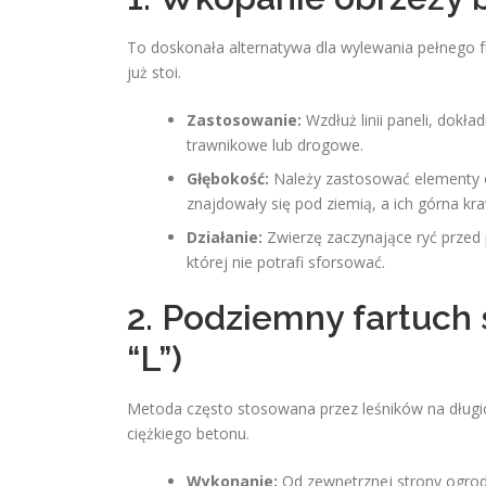
To doskonała alternatywa dla wylewania pełnego f
już stoi.
Zastosowanie:
Wzdłuż linii paneli, dokł
trawnikowe lub drogowe.
Głębokość:
Należy zastosować elementy o
znajdowały się pod ziemią, a ich górna kr
Działanie:
Zwierzę zaczynające ryć przed 
której nie potrafi sforsować.
2. Podziemny fartuch 
“L”)
Metoda często stosowana przez leśników na długic
ciężkiego betonu.
Wykonanie:
Od zewnętrznej strony ogrod