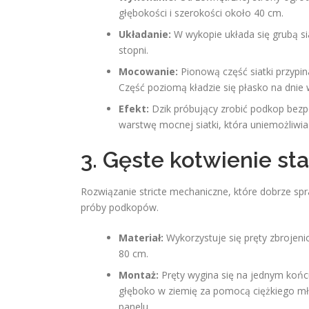
głębokości i szerokości około 40 cm.
Układanie:
W wykopie układa się grubą si
stopni.
Mocowanie:
Pionową część siatki przypi
Część poziomą kładzie się płasko na dnie
Efekt:
Dzik próbujący zrobić podkop bezp
warstwę mocnej siatki, która uniemożliwia
3. Gęste kotwienie s
Rozwiązanie stricte mechaniczne, które dobrze spr
próby podkopów.
Materiał:
Wykorzystuje się pręty zbrojen
80 cm.
Montaż:
Pręty wygina się na jednym końcu 
głęboko w ziemię za pomocą ciężkiego mło
panelu.