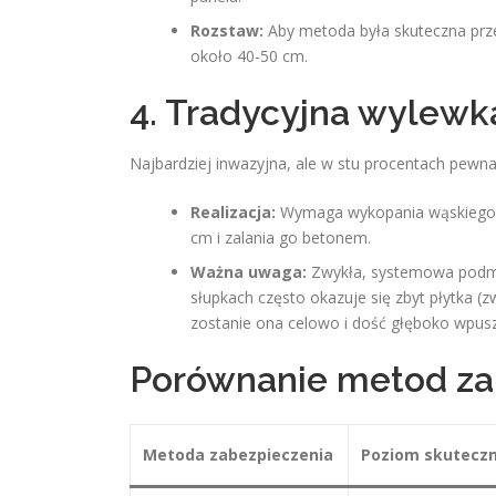
Rozstaw:
Aby metoda była skuteczna prz
około 40-50 cm.
4. Tradycyjna wylew
Najbardziej inwazyjna, ale w stu procentach pewna
Realizacja:
Wymaga wykopania wąskiego f
cm i zalania go betonem.
Ważna uwaga:
Zwykła, systemowa podm
słupkach często okazuje się zbyt płytka (zw
zostanie ona celowo i dość głęboko wpus
Porównanie metod za
Metoda zabezpieczenia
Poziom skuteczn