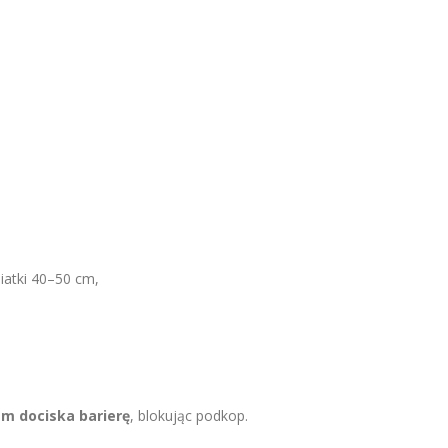
siatki 40–50 cm,
m dociska barierę
, blokując podkop.