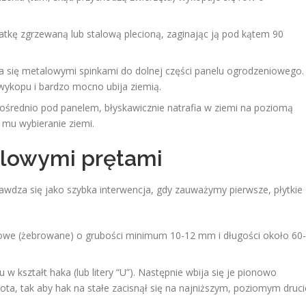
atkę zgrzewaną lub stalową plecioną, zaginając ją pod kątem 90
na się metalowymi spinkami do dolnej części panelu ogrodzeniowego.
 wykopu i bardzo mocno ubija ziemią.
ośrednio pod panelem, błyskawicznie natrafia w ziemi na poziomą
 mu wybieranie ziemi.
talowymi prętami
awdza się jako szybka interwencja, gdy zauważymy pierwsze, płytkie
iowe (żebrowane) o grubości minimum 10-12 mm i długości około 60-
w kształt haka (lub litery “U”). Następnie wbija się je pionowo
ta, tak aby hak na stałe zacisnął się na najniższym, poziomym druci