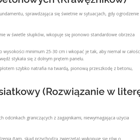
undamentu, sprawdzająca się świetnie w sytuacjach, gdy ogrodzenie
adnie w świetle słupków, wkopuje się pionowo standardowe obrzeża
 wysokości minimum 25-30 cm i wkopać je tak, aby niemal w całośc
awędź stykała się z dolnym prętem panelu.
płotem szybko natrafia na twardą, pionową przeszkodę z betonu,
siatkowy (Rozwiązanie w liter
h odcinkach graniczących z zagajnikami, niewymagająca użycia
zenia (tam, skąd przychodzą zwierzęta) wykopuje się rów o