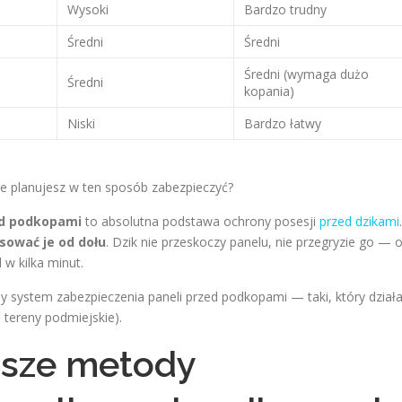
Wysoki
Bardzo trudny
Średni
Średni
Średni (wymaga dużo
Średni
kopania)
Niski
Bardzo łatwy
e planujesz w ten sposób zabezpieczyć?
ed podkopami
to absolutna podstawa ochrony posesji
przed dzikami
.
rsować je od dołu
. Dzik nie przeskoczy panelu, nie przegryzie go — 
 w kilka minut.
ny system zabezpieczenia paneli przed podkopami — taki, który dział
 tereny podmiejskie).
jsze metody