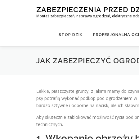
Skip
ZABEZPIECZENIA PRZED D
to
Montaż zabezpieczeń, naprawa ogrodzeń, elektryczne odst
content
STOP DZIK
PROFESJONALNA OCH
JAK ZABEZPIECZYĆ OGRO
Lekkie, piaszczyste grunty, z jakimi mamy do czyni
psy potrafią wykonać podkop pod ogrodzeniem w za
bardzo sztywne i odporne na nacisk, ale ich słabym
Aby skutecznie zablokować możliwość rycia pod p
technicznych.
1. Wkopanie obrzeży