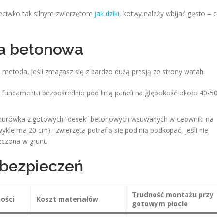
eciwko tak silnym zwierzętom
jak dziki
, kotwy należy wbijać gęsto – 
ka betonowa
 metoda, jeśli zmagasz się z bardzo dużą presją ze strony watah.
undamentu bezpośrednio pod linią paneli na głębokość około 40-5
urówka z gotowych “desek” betonowych wsuwanych w ceowniki na
ykle ma 20 cm) i zwierzęta potrafią się pod nią podkopać, jeśli nie
zczona w grunt.
bezpieczeń
Trudność montażu przy
ości
Koszt materiałów
gotowym płocie