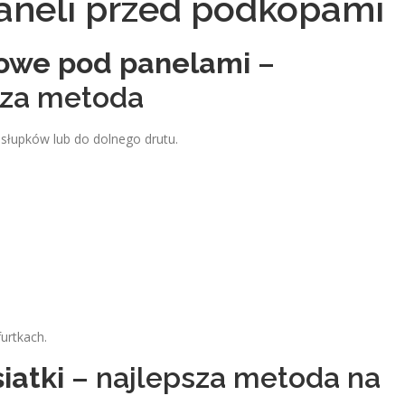
aneli przed podkopami
owe pod panelami
–
tsza metoda
słupków lub do dolnego drutu.
urtkach.
iatki
– najlepsza metoda na