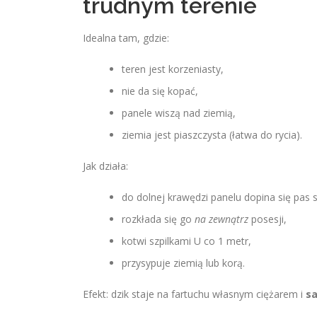
trudnym terenie
Idealna tam, gdzie:
teren jest korzeniasty,
nie da się kopać,
panele wiszą nad ziemią,
ziemia jest piaszczysta (łatwa do rycia).
Jak działa:
do dolnej krawędzi panelu dopina się pas 
rozkłada się go
na zewnątrz
posesji,
kotwi szpilkami U co 1 metr,
przysypuje ziemią lub korą.
Efekt: dzik staje na fartuchu własnym ciężarem i
sa