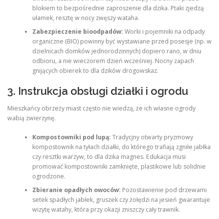
blokiem to bezpośrednie zaproszenie dla dzika. Ptaki zjedzą
ułamek, resztę w nocy zwęszy wataha.
Zabezpieczenie bioodpadów:
Worki i pojemniki na odpady
organiczne (BIO) powinny być wystawiane przed posesje (np. w
dzielnicach domków jednorodzinnych) dopiero rano, w dniu
odbioru, a nie wieczorem dzień wcześniej. Nocny zapach
gnijących obierek to dla dzików drogowskaz.
3. Instrukcja obsługi działki i ogrodu
Mieszkańcy obrzeży miast często nie wiedzą, że ich własne ogrody
wabią zwierzynę.
Kompostowniki pod lupą:
Tradycjny otwarty pryzmowy
kompostownik na tyłach działki, do którego trafiają zgniłe jabłka
czy resztki warzyw, to dla dzika magnes. Edukacja musi
promować kompostowniki zamknięte, plastikowe lub solidnie
ogrodzone.
Zbieranie opadłych owoców:
Pozostawienie pod drzewami
setek spadłych jabłek, gruszek czy żołędzi na jesień gwarantuje
wizytę watahy, która przy okazji zniszczy cały trawnik.