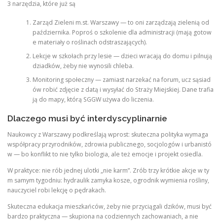
3 narzędzia, które już są
Zarząd Zieleni m.st. Warszawy — to oni zarządzają zielenią od
października. Poproś o szkolenie dla administracji (mają gotow
e materiały o roślinach odstraszających).
Lekcje w szkołach przy lesie — dzieci wracają do domu i pilnują
dziadków, żeby nie wynosili chleba.
Monitoring społeczny — zamiast narzekać na forum, ucz sąsiad
ów robić zdjęcie z datą i wysyłać do Straży Miejskiej. Dane trafia
ją do mapy, którą SGGW używa do liczenia.
Dlaczego musi być interdyscyplinarnie
Naukowcy z Warszawy podkreślają wprost: skuteczna polityka wymaga
współpracy przyrodników, zdrowia publicznego, socjologów i urbanistó
w — bo konflikt to nie tylko biologia, ale też emocje i projekt osiedla.
W praktyce: nie rób jednej ulotki „nie karm”. Zrób trzy krótkie akcje w ty
m samym tygodniu: hydraulik zamyka kosze, ogrodnik wymienia rośliny,
nauczyciel robi lekcję o pędrakach.
Skuteczna edukacja mieszkańców, żeby nie przyciągali dzików, musi być
bardzo praktyczna — skupiona na codziennych zachowaniach, a nie