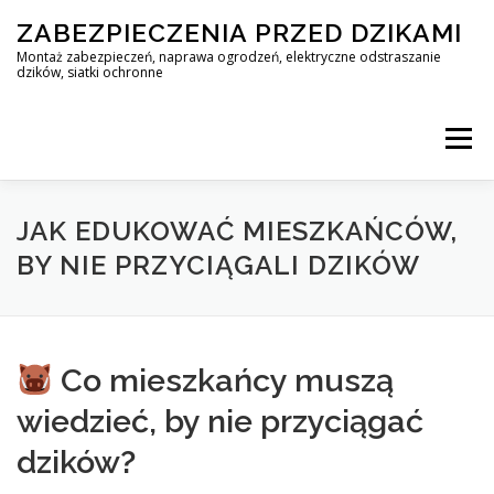
Skip
ZABEZPIECZENIA PRZED DZIKAMI
to
content
Montaż zabezpieczeń, naprawa ogrodzeń, elektryczne odstraszanie
dzików, siatki ochronne
Menu
STOP DZIK
JAK EDUKOWAĆ MIESZKAŃCÓW,
BY NIE PRZYCIĄGALI DZIKÓW
PROFESJONALNA OCHRONA PRZED DZIKAMI • WARSZAWA +
Co mieszkańcy muszą
ZABEZPIECZENIA PRZED DZIKAMI
BLOG
wiedzieć, by nie przyciągać
dzików?
KONTAKT