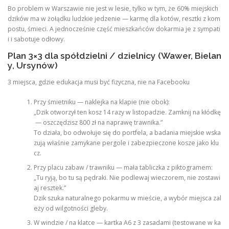
Bo problem w Warszawie nie jest w lesie, tylko w tym, że 60% miejskich
dzików ma w żołądku ludzkie jedzenie — karmę dla kotów, resztki z kom
postu, śmieci. A jednocześnie część mieszkańców dokarmia je z sympati
i i sabotuje odłowy.
Plan 3×3 dla spółdzielni / dzielnicy (Wawer, Bielan
y, Ursynów)
3 miejsca, gdzie edukacja musi być fizyczna, nie na Facebooku
Przy śmietniku — naklejka na klapie (nie obok):
„Dzik otworzył ten kosz 14 razy w listopadzie. Zamknij na kłódkę
— oszczędzisz 800 zł na naprawę trawnika.”
To działa, bo odwołuje się do portfela, a badania miejskie wska
zują właśnie zamykane pergole i zabezpieczone kosze jako klu
cz.
Przy placu zabaw / trawniku — mała tabliczka z piktogramem:
„Tu ryją, bo tu są pędraki. Nie podlewaj wieczorem, nie zostawi
aj resztek.”
Dzik szuka naturalnego pokarmu w mieście, a wybór miejsca zal
eży od wilgotności gleby.
W windzie / na klatce — kartka A6 z 3 zasadami (testowane w ka