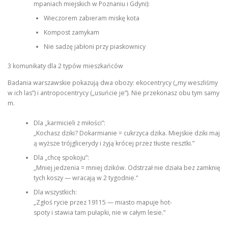
mpaniach miejskich w Poznaniu i Gdyni):
Wieczorem zabieram miskę kota
Kompost zamykam
Nie sadzę jabłoni przy piaskownicy
3 komunikaty dla 2 typów mieszkańców
Badania warszawskie pokazują dwa obozy: ekocentrycy („my weszliśmy
w ich las”) i antropocentrycy („usuńcie je”). Nie przekonasz obu tym samy
m.
Dla „karmicieli z miłości”:
„Kochasz dziki? Dokarmianie = cukrzyca dzika. Miejskie dziki maj
ą wyższe trójglicerydy i żyją krócej przez tłuste resztki.”
Dla „chcę spokoju”:
„Mniej jedzenia = mniej dzików. Odstrzał nie działa bez zamknię
tych koszy — wracają w 2 tygodnie.”
Dla wszystkich:
„Zgłoś rycie przez 19115 — miasto mapuje hot-
spoty i stawia tam pułapki, nie w całym lesie.”