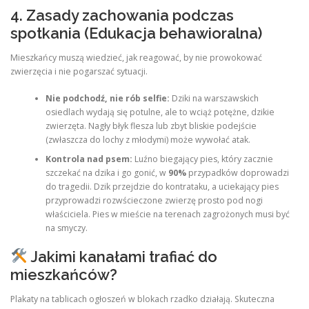
4. Zasady zachowania podczas
spotkania (Edukacja behawioralna)
Mieszkańcy muszą wiedzieć, jak reagować, by nie prowokować
zwierzęcia i nie pogarszać sytuacji.
Nie podchodź, nie rób selfie:
Dziki na warszawskich
osiedlach wydają się potulne, ale to wciąż potężne, dzikie
zwierzęta. Nagły błyk flesza lub zbyt bliskie podejście
(zwłaszcza do lochy z młodymi) może wywołać atak.
Kontrola nad psem:
Luźno biegający pies, który zacznie
szczekać na dzika i go gonić, w
90%
przypadków doprowadzi
do tragedii. Dzik przejdzie do kontrataku, a uciekający pies
przyprowadzi rozwścieczone zwierzę prosto pod nogi
właściciela. Pies w mieście na terenach zagrożonych musi być
na smyczy.
Jakimi kanałami trafiać do
mieszkańców?
Plakaty na tablicach ogłoszeń w blokach rzadko działają. Skuteczna