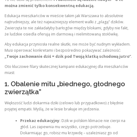
można zmienić tylko konsekwentną edukacją.
Edukacja mieszkańców w mieście takim jak Warszawa to absolutnie
najtrudniejszy, ale też najważniejszy element walki z „plagą” dzików.
Zwierzęta te nie zakładałyby barłogów między blokami, gdyby nie fakt,
że ludzkie osiedla oferują im darmową i nielimitowaną stołówkę.
Aby edukacja przyniosła realne skutki, nie może być nudnym wykładem.
Musi operować konkretami i bezpośrednio pokazywać zależność:
„Twoje zachowanie dziś = dzik pod Twoją klatką schodową jutro”
.
Oto kluczowe filary skutecznej kampanii edukacyjnej dla mieszkańców
miast:
1. Obalenie mitu „biednego, głodnego
zwierzątka”
Większość ludzi dokarmia dziki (celowo lub przypadkowo) z błędnie
pojętej empatii. Myślą, że w lesie brakuje im jedzenia.
Przekaz edukacyjny:
Dzik w polskim klimacie nie cierpi na
głód. Las zapewnia mu wszystko, czego potrzebuje.
Dokarmiając go, robisz mu krzywdę – uzależniasz go od