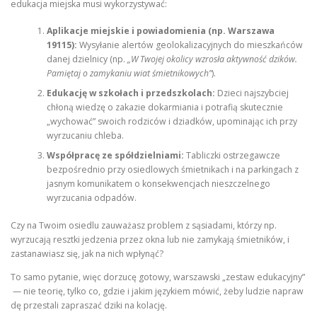
edukacja miejska musi wykorzystywać:
Aplikacje miejskie i powiadomienia (np. Warszawa
19115):
Wysyłanie alertów geolokalizacyjnych do mieszkańców
danej dzielnicy (np.
„W Twojej okolicy wzrosła aktywność dzików.
Pamiętaj o zamykaniu wiat śmietnikowych”
).
Edukację w szkołach i przedszkolach:
Dzieci najszybciej
chłoną wiedzę o zakazie dokarmiania i potrafią skutecznie
„wychować” swoich rodziców i dziadków, upominając ich przy
wyrzucaniu chleba.
Współpracę ze spółdzielniami:
Tabliczki ostrzegawcze
bezpośrednio przy osiedlowych śmietnikach i na parkingach z
jasnym komunikatem o konsekwencjach nieszczelnego
wyrzucania odpadów.
Czy na Twoim osiedlu zauważasz problem z sąsiadami, którzy np.
wyrzucają resztki jedzenia przez okna lub nie zamykają śmietników, i
zastanawiasz się, jak na nich wpłynąć?
To samo pytanie, więc dorzucę gotowy, warszawski „zestaw edukacyjny”
— nie teorię, tylko co, gdzie i jakim językiem mówić, żeby ludzie napraw
dę przestali zapraszać dziki na kolację.