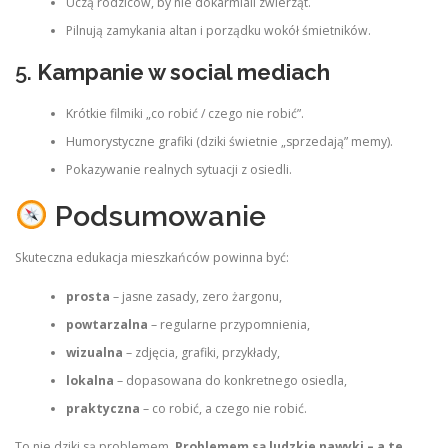
Uczą rodziców, by nie dokarmiali zwierząt.
Pilnują zamykania altan i porządku wokół śmietników.
5.
Kampanie w social mediach
Krótkie filmiki „co robić / czego nie robić”.
Humorystyczne grafiki (dziki świetnie „sprzedają” memy).
Pokazywanie realnych sytuacji z osiedli.
Podsumowanie
Skuteczna edukacja mieszkańców powinna być:
prosta
– jasne zasady, zero żargonu,
powtarzalna
– regularne przypomnienia,
wizualna
– zdjęcia, grafiki, przykłady,
lokalna
– dopasowana do konkretnego osiedla,
praktyczna
– co robić, a czego nie robić.
To nie dziki są problemem.
Problemem są ludzkie nawyki – a te