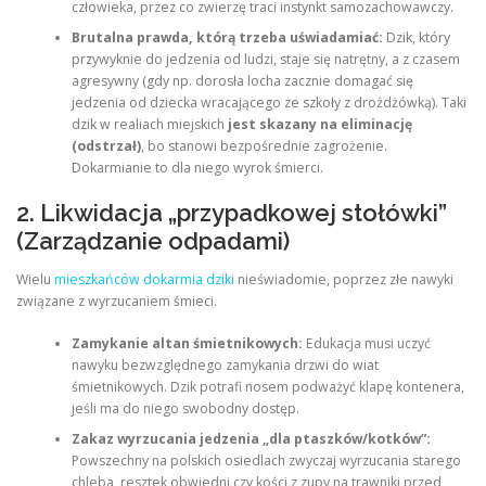
człowieka, przez co zwierzę traci instynkt samozachowawczy.
Brutalna prawda, którą trzeba uświadamiać:
Dzik, który
przywyknie do jedzenia od ludzi, staje się natrętny, a z czasem
agresywny (gdy np. dorosła locha zacznie domagać się
jedzenia od dziecka wracającego ze szkoły z drożdżówką). Taki
dzik w realiach miejskich
jest skazany na eliminację
(odstrzał)
, bo stanowi bezpośrednie zagrożenie.
Dokarmianie to dla niego wyrok śmierci.
2. Likwidacja „przypadkowej stołówki”
(Zarządzanie odpadami)
Wielu
mieszkańców dokarmia dziki
nieświadomie, poprzez złe nawyki
związane z wyrzucaniem śmieci.
Zamykanie altan śmietnikowych:
Edukacja musi uczyć
nawyku bezwzględnego zamykania drzwi do wiat
śmietnikowych. Dzik potrafi nosem podważyć klapę kontenera,
jeśli ma do niego swobodny dostęp.
Zakaz wyrzucania jedzenia „dla ptaszków/kotków”:
Powszechny na polskich osiedlach zwyczaj wyrzucania starego
chleba, resztek obwiedni czy kości z zupy na trawniki przed