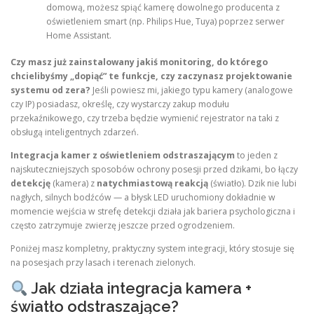
domową, możesz spiąć kamerę dowolnego producenta z
oświetleniem smart (np. Philips Hue, Tuya) poprzez serwer
Home Assistant.
Czy masz już zainstalowany jakiś monitoring, do którego
chcielibyśmy „dopiąć” te funkcje, czy zaczynasz projektowanie
systemu od zera?
Jeśli powiesz mi, jakiego typu kamery (analogowe
czy IP) posiadasz, określę, czy wystarczy zakup modułu
przekaźnikowego, czy trzeba będzie wymienić rejestrator na taki z
obsługą inteligentnych zdarzeń.
Integracja kamer z oświetleniem odstraszającym
to jeden z
najskuteczniejszych sposobów ochrony posesji przed dzikami, bo łączy
detekcję
(kamera) z
natychmiastową reakcją
(światło). Dzik nie lubi
nagłych, silnych bodźców — a błysk LED uruchomiony dokładnie w
momencie wejścia w strefę detekcji działa jak bariera psychologiczna i
często zatrzymuje zwierzę jeszcze przed ogrodzeniem.
Poniżej masz kompletny, praktyczny system integracji, który stosuje się
na posesjach przy lasach i terenach zielonych.
Jak działa integracja kamera +
światło odstraszające?