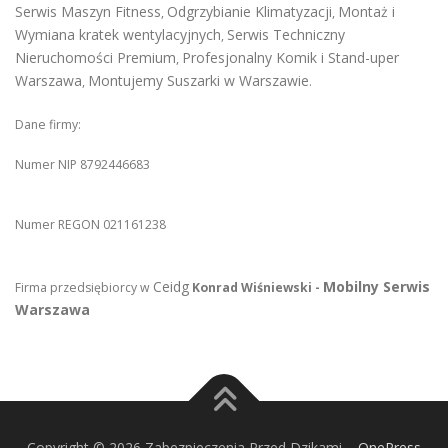
Serwis Maszyn Fitness
Odgrzybianie Klimatyzacji
Montaż i
,
,
Wymiana kratek wentylacyjnych
Serwis Techniczny
,
Nieruchomości Premium
Profesjonalny Komik i Stand-uper
,
Warszawa
Montujemy Suszarki w Warszawie
,
.
Dane firmy:
Numer NIP 8792446683
Numer REGON 021161238
Ceidg
Mobilny Serwis
Firma przedsiębiorcy w
Konrad Wiśniewski -
Warszawa
Copyright © 2026 Zabezpieczenia Przed Dzikami
–
OnePress