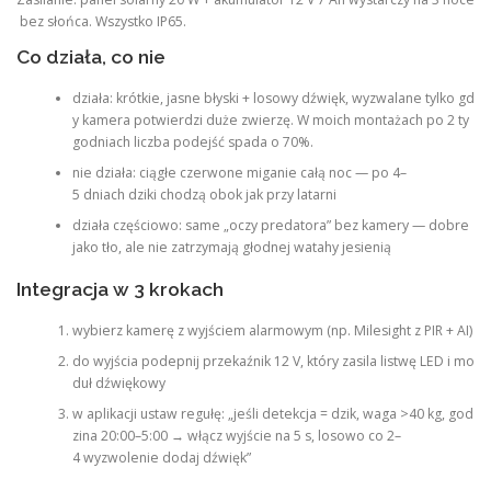
bez słońca. Wszystko IP65.
Co działa, co nie
działa: krótkie, jasne błyski + losowy dźwięk, wyzwalane tylko gd
y kamera potwierdzi duże zwierzę. W moich montażach po 2 ty
godniach liczba podejść spada o 70%.
nie działa: ciągłe czerwone miganie całą noc — po 4–
5 dniach dziki chodzą obok jak przy latarni
działa częściowo: same „oczy predatora” bez kamery — dobre
jako tło, ale nie zatrzymają głodnej watahy jesienią
Integracja w 3 krokach
wybierz kamerę z wyjściem alarmowym (np. Milesight z PIR + AI)
do wyjścia podepnij przekaźnik 12 V, który zasila listwę LED i mo
duł dźwiękowy
w aplikacji ustaw regułę: „jeśli detekcja = dzik, waga >40 kg, god
zina 20:00–5:00 → włącz wyjście na 5 s, losowo co 2–
4 wyzwolenie dodaj dźwięk”