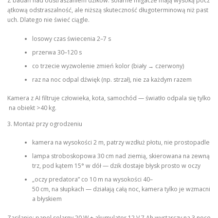
Z badań nad odstraszaniem dzików: solarne migacze mają wysoką pocz
ątkową odstraszalność, ale niższą skuteczność długoterminową niż past
uch. Dlatego nie świeć ciągle.
losowy czas świecenia 2–7 s
przerwa 30–120 s
co trzecie wyzwolenie zmień kolor (biały → czerwony)
raz na noc odpal dźwięk (np. strzał), nie za każdym razem
Kamera z AI filtruje człowieka, kota, samochód — światło odpala się tylko
na obiekt >40 kg.
3. Montaż przy ogrodzeniu
kamera na wysokości 2 m, patrzy wzdłuż płotu, nie prostopadle
lampa stroboskopowa 30 cm nad ziemią, skierowana na zewną
trz, pod kątem 15° w dół — dzik dostaje błysk prosto w oczy
„oczy predatora” co 10 m na wysokości 40–
50 cm, na słupkach — działają całą noc, kamera tylko je wzmacni
a błyskiem
Zasilanie: panel solarny 20 W + akumulator 12 V 7 Ah wystarczy na 3 noce