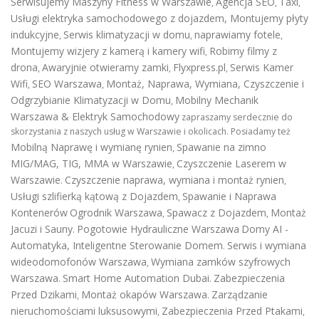
Serwisujemy Maszyny Fitness w Warszawie
Agencja SEO
Taxi
,
,
,
Usługi elektryka samochodowego z dojazdem
,
Montujemy płyty
indukcyjne
Serwis klimatyzacji w domu
naprawiamy fotele
,
,
,
Montujemy wizjery z kamerą i kamery wifi
Robimy filmy z
,
drona
Awaryjnie otwieramy zamki
Flyxpress.pl
Serwis Kamer
,
,
,
Wifi
SEO Warszawa
Montaż, Naprawa, Wymiana, Czyszczenie i
,
,
Odgrzybianie Klimatyzacji w Domu
Mobilny Mechanik
,
Warszawa & Elektryk Samochodowy
zapraszamy serdecznie do
skorzystania z naszych usług w Warszawie i okolicach. Posiadamy też
Mobilną Naprawę i wymianę rynien
Spawanie na zimno
,
MIG/MAG, TIG, MMA w Warszawie
Czyszczenie Laserem w
,
Warszawie
Czyszczenie naprawa, wymiana i montaż rynien
.
,
Usługi szlifierką kątową z Dojazdem
Spawanie i Naprawa
,
Kontenerów
Ogrodnik Warszawa
Spawacz z Dojazdem
Montaż
,
,
Jacuzi i Sauny
Pogotowie Hydrauliczne Warszawa
Domy AI -
.
Automatyka, Inteligentne Sterowanie Domem
Serwis i wymiana
.
wideodomofonów Warszawa
Wymiana zamków szyfrowych
,
Warszawa
Smart Home Automation Dubai
Zabezpieczenia
.
.
Przed Dzikami
Montaż okapów Warszawa
Zarządzanie
,
.
nieruchomościami luksusowymi
Zabezpieczenia Przed Ptakami
,
,