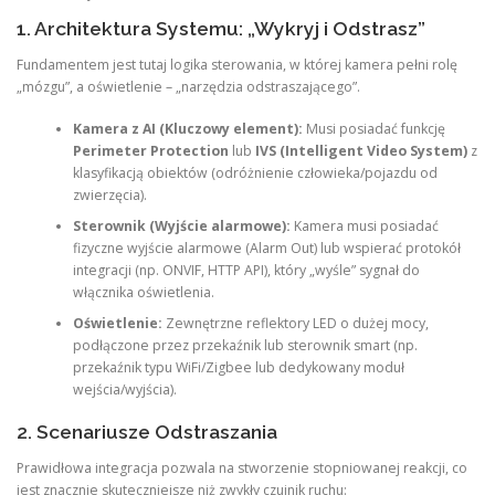
1. Architektura Systemu: „Wykryj i Odstrasz”
Fundamentem jest tutaj logika sterowania, w której kamera pełni rolę
„mózgu”, a oświetlenie – „narzędzia odstraszającego”.
Kamera z AI (Kluczowy element):
Musi posiadać funkcję
Perimeter Protection
lub
IVS (Intelligent Video System)
z
klasyfikacją obiektów (odróżnienie człowieka/pojazdu od
zwierzęcia).
Sterownik (Wyjście alarmowe):
Kamera musi posiadać
fizyczne wyjście alarmowe (Alarm Out) lub wspierać protokół
integracji (np. ONVIF, HTTP API), który „wyśle” sygnał do
włącznika oświetlenia.
Oświetlenie:
Zewnętrzne reflektory LED o dużej mocy,
podłączone przez przekaźnik lub sterownik smart (np.
przekaźnik typu WiFi/Zigbee lub dedykowany moduł
wejścia/wyjścia).
2. Scenariusze Odstraszania
Prawidłowa integracja pozwala na stworzenie stopniowanej reakcji, co
jest znacznie skuteczniejsze niż zwykły czujnik ruchu: