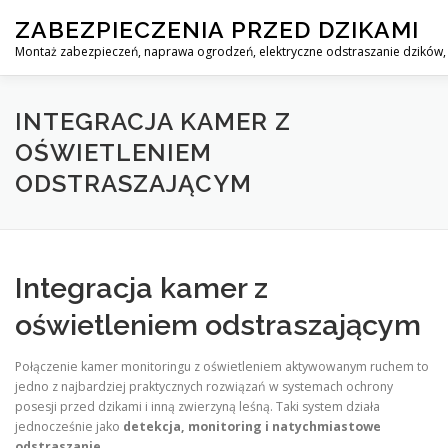
Skip
ZABEZPIECZENIA PRZED DZIKAMI
to
content
Montaż zabezpieczeń, naprawa ogrodzeń, elektryczne odstraszanie dzików, 
STOP DZIK
PROFESJONALNA OCHRONA PRZED DZIKAMI
INTEGRACJA KAMER Z
OŚWIETLENIEM
ODSTRASZAJĄCYM
KONTAKT
Integracja kamer z
oświetleniem odstraszającym
Połączenie kamer monitoringu z oświetleniem aktywowanym ruchem to
jedno z najbardziej praktycznych rozwiązań w systemach ochrony
posesji przed dzikami i inną zwierzyną leśną. Taki system działa
jednocześnie jako
detekcja, monitoring i natychmiastowe
odstraszanie
.