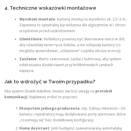
4. Techniczne wskazówki montażowe
Wysokość montażu:
Kamerę montuj na wysokości ok. 2,5–3 m.
Zapewnia to optymalny kąt widzenia dla algorytmów AI i chroni
urządzenie przed uszkodzeniem.
Oświetlenie:
Reflektory powinny być skierowane nieco w dół,
aby oświetlały teren rycia dzików, a nie oślepiały kamery (co
mogłoby spowodować „oślepienie” czujnika obrazu w nocy).
Zasilanie:
Warto zastosować zasilacz buforowy, aby system
odstraszania działał nawet przy krótkotrwałych zanikach
napięcia.
Jak to wdrożyć w Twoim przypadku?
Aby system działał stabilnie, musisz zwrócić uwagę na
protokół
komunikacji
. Najłatwiej zrobić to poprzez:
Ekosystem jednego producenta:
(np. Dahua, Hikvision) – ich
kamery i rejestratory mają dedykowane porty alarmowe, które
„rozumieją się” bez dodatkowej konfiguracji.
Home Assistant:
Jeśli budujesz zaawansowaną automatykę