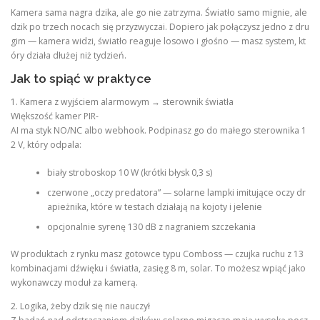
Kamera sama nagra dzika, ale go nie zatrzyma. Światło samo mignie, ale
dzik po trzech nocach się przyzwyczai. Dopiero jak połączysz jedno z dru
gim — kamera widzi, światło reaguje losowo i głośno — masz system, kt
óry działa dłużej niż tydzień.
Jak to spiąć w praktyce
1. Kamera z wyjściem alarmowym → sterownik światła
Większość kamer PIR-
AI ma styk NO/NC albo webhook. Podpinasz go do małego sterownika 1
2 V, który odpala:
biały stroboskop 10 W (krótki błysk 0,3 s)
czerwone „oczy predatora” — solarne lampki imitujące oczy dr
apieżnika, które w testach działają na kojoty i jelenie
opcjonalnie syrenę 130 dB z nagraniem szczekania
W produktach z rynku masz gotowce typu Comboss — czujka ruchu z 13
kombinacjami dźwięku i światła, zasięg 8 m, solar. To możesz wpiąć jako
wykonawczy moduł za kamerą.
2. Logika, żeby dzik się nie nauczył