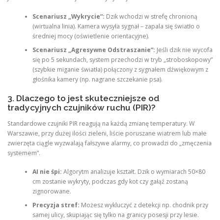
Scenariusz „Wykrycie”:
Dzik wchodzi w strefę chronioną
(wirtualna linia). Kamera wysyła sygnał – zapala się światło o
średniej mocy (oświetlenie orientacyjne).
Scenariusz „Agresywne Odstraszanie”:
Jeśli dzik nie wycofa
się po 5 sekundach, system przechodzi w tryb „stroboskopowy”
(szybkie miganie światła) połączony z sygnałem dźwiękowym z
głośnika kamery (np. nagrane szczekanie psa).
3. Dlaczego to jest skuteczniejsze od
tradycyjnych czujników ruchu (PIR)?
Standardowe czujniki PIR reagują na każdą zmianę temperatury. W
Warszawie, przy dużej ilości zieleni, liście poruszane wiatrem lub małe
zwierzęta ciągle wyzwalają fałszywe alarmy, co prowadzi do „zmęczenia
systemem”.
AI nie śpi:
Algorytm analizuje kształt. Dzik o wymiarach 50×80
cm zostanie wykryty, podczas gdy kot czy gałąź zostaną
zignorowane.
Precyzja stref:
Możesz wykluczyć z detekcji np. chodnik przy
samej ulicy, skupiając się tylko na granicy posesji przy lesie.