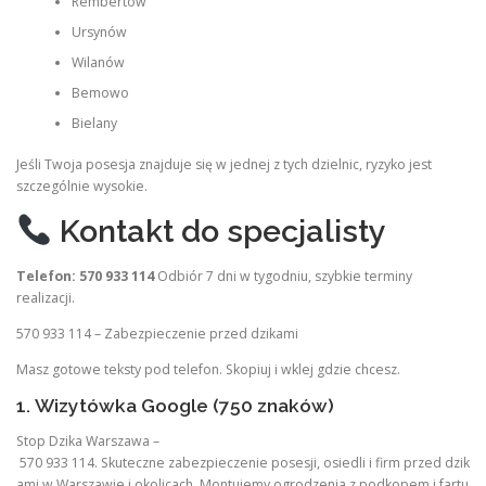
Rembertów
Ursynów
Wilanów
Bemowo
Bielany
Jeśli Twoja posesja znajduje się w jednej z tych dzielnic, ryzyko jest
szczególnie wysokie.
Kontakt do specjalisty
Telefon: 570 933 114
Odbiór 7 dni w tygodniu, szybkie terminy
realizacji.
570 933 114 – Zabezpieczenie przed dzikami
Masz gotowe teksty pod telefon. Skopiuj i wklej gdzie chcesz.
1. Wizytówka Google (750 znaków)
Stop Dzika Warszawa –
570 933 114. Skuteczne zabezpieczenie posesji, osiedli i firm przed dzik
ami w Warszawie i okolicach. Montujemy ogrodzenia z podkopem i fartu