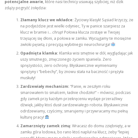
potencjalne awarie
, które nasi technicy usuwają szybciej, niż dzik
zdąży pogryźć żołędzia:
Złamany klucz we wkładce:
Życiowy klasyk! Sąsiad krzyczy, że
na podjeździe jest wielki odyniec, Ty w panice szarpiesz za
klucz w bramie i…
chrup
! Połowa klucza zostaje w Twojej
trzęsącej się dłoni, a połowa w zamku. Wyciągamy te mosiężne
zwłoki pęsetą z precyzją wybitnego neurochirurga!
Opadnięta klamka:
Klamka wisi smętnie w dół, wyglądając jak
uszy smutnego, zmęczonego życiem spaniela. Zero
sprężystości, zero ochrony. Błyskawicznie wymieniamy
sprężyny i “bebechy”, by znowu stała na baczność i prężyła
muskuły!
Zardzewiały mechanizm:
“Panie, w zeszłym roku
smarowałem to smalcem, ładnie chodziło!” – mówisz, podczas
gdy zamek przy każdym przekręceniu wydaje przeraźliwy
dźwięk, jakby ktoś dusił zardzewiałego robota. Błyskawicznie
odrdzewiamy, czyścimy, smarujemy i przywracamy mu pełną
kulturę pracy!
Zamarznięty zamek zimą:
Wracasz do domu zziębnięty, a w
zamku góra lodowa, bo rano ktoś napluł na klucz, żeby “lepiej