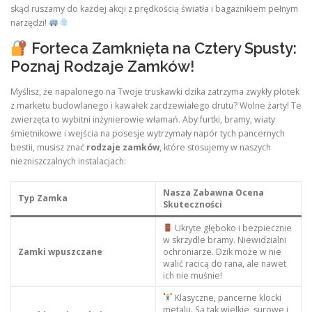
skąd ruszamy do każdej akcji z prędkością światła i bagażnikiem pełnym
narzędzi!
Forteca Zamknięta na Cztery Spusty:
Poznaj Rodzaje Zamków!
Myślisz, że napalonego na Twoje truskawki dzika zatrzyma zwykły płotek
z marketu budowlanego i kawałek zardzewiałego drutu? Wolne żarty! Te
zwierzęta to wybitni inżynierowie włamań. Aby furtki, bramy, wiaty
śmietnikowe i wejścia na posesje wytrzymały napór tych pancernych
bestii, musisz znać
rodzaje zamków
, które stosujemy w naszych
niezniszczalnych instalacjach:
Nasza Zabawna Ocena
Typ Zamka
Skuteczności
Ukryte głęboko i bezpiecznie
w skrzydle bramy. Niewidzialni
Zamki wpuszczane
ochroniarze. Dzik może w nie
walić racicą do rana, ale nawet
ich nie muśnie!
Klasyczne, pancerne klocki
metalu. Są tak wielkie, surowe i