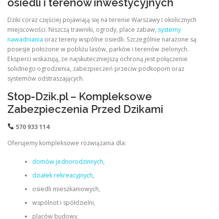
osiedli i terenów inwestycyjnych
Dziki coraz częściej pojawiają się na terenie Warszawy i okolicznych
miejscowości. Niszczą trawniki, ogrody, place zabaw,
systemy
nawadniania
oraz tereny wspólne osiedli. Szczególnie narażone są
posesje położone w pobliżu lasów, parków i terenów zielonych.
Eksperci wskazują, że najskuteczniejszą ochroną jest połączenie
solidnego ogrodzenia, zabezpieczeń przeciw podkopom oraz
systemów odstraszających.
Stop-Dzik.pl – Kompleksowe
Zabezpieczenia Przed Dzikami
570 933 114
Oferujemy kompleksowe rozwiązania dla:
domów jednorodzinnych
,
działek rekreacyjnych
,
osiedli mieszkaniowych,
wspólnot i spółdzielni,
placów budowy,