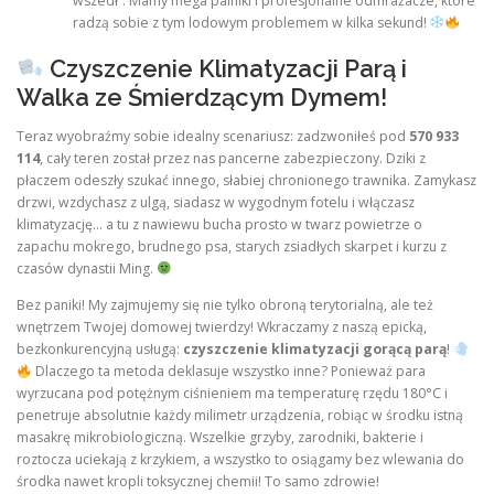
wszedł”. Mamy mega palniki i profesjonalne odmrażacze, które
radzą sobie z tym lodowym problemem w kilka sekund!
Czyszczenie Klimatyzacji Parą i
Walka ze Śmierdzącym Dymem!
Teraz wyobraźmy sobie idealny scenariusz: zadzwoniłeś pod
570 933
114
, cały teren został przez nas pancerne zabezpieczony. Dziki z
płaczem odeszły szukać innego, słabiej chronionego trawnika. Zamykasz
drzwi, wzdychasz z ulgą, siadasz w wygodnym fotelu i włączasz
klimatyzację… a tu z nawiewu bucha prosto w twarz powietrze o
zapachu mokrego, brudnego psa, starych zsiadłych skarpet i kurzu z
czasów dynastii Ming.
Bez paniki! My zajmujemy się nie tylko obroną terytorialną, ale też
wnętrzem Twojej domowej twierdzy! Wkraczamy z naszą epicką,
bezkonkurencyjną usługą:
czyszczenie klimatyzacji gorącą parą
!
Dlaczego ta metoda deklasuje wszystko inne? Ponieważ para
wyrzucana pod potężnym ciśnieniem ma temperaturę rzędu 180°C i
penetruje absolutnie każdy milimetr urządzenia, robiąc w środku istną
masakrę mikrobiologiczną. Wszelkie grzyby, zarodniki, bakterie i
roztocza uciekają z krzykiem, a wszystko to osiągamy bez wlewania do
środka nawet kropli toksycznej chemii! To samo zdrowie!