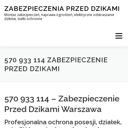
Skip
ZABEZPIECZENIA PRZED DZIKAMI
to
content
Montaż zabezpieczeń, naprawa ogrodzeń, elektryczne odstraszanie
dzików, siatki ochronne
Menu
STOP DZIK
570 933 114 ZABEZPIECZENIE
PRZED DZIKAMI
PROFESJONALNA OCHRONA PRZED DZIKAMI • WARSZAWA +
570 933 114 – Zabezpieczenie
ZABEZPIECZENIA PRZED DZIKAMI
BLOG
Przed Dzikami Warszawa
Profesjonalna ochrona posesji, działek,
KONTAKT