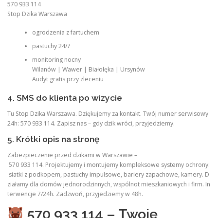
570 933 114
Stop Dzika Warszawa
ogrodzenia z fartuchem
pastuchy 24/7
monitoring nocny
Wilanów | Wawer | Białołęka | Ursynów
Audyt gratis przy zleceniu
4. SMS do klienta po wizycie
Tu Stop Dzika Warszawa. Dziękujemy za kontakt. Twój numer serwisowy
24h: 570 933 114. Zapisz nas – gdy dzik wróci, przyjedziemy.
5. Krótki opis na stronę
Zabezpieczenie przed dzikami w Warszawie –
570 933 114. Projektujemy i montujemy kompleksowe systemy ochrony:
siatki z podkopem, pastuchy impulsowe, bariery zapachowe, kamery. D
ziałamy dla domów jednorodzinnych, wspólnot mieszkaniowych i firm. In
terwencje 7/24h. Zadzwoń, przyjedziemy w 48h.
570 933 114 – Twoje