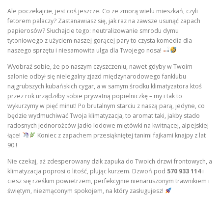
Ale poczekajcie, jest coś jeszcze. Co ze zmorą wielu mieszkań, czyli
fetorem palaczy? Zastanawiasz się, jak raz na zawsze usunąć zapach
papierosów? Słuchajcie tego: neutralizowanie smrodu dymu
tytoniowego z użyciem naszej gorącej pary to czysta komedia dla
naszego sprzętu i niesamowita ulga dla Twojego nosa!
Wyobraź sobie, że po naszym czyszczeniu, nawet gdyby w Twoim
salonie odbył się nielegalny zjazd międzynarodowego fanklubu
najgrubszych kubańskich cygar, a w samym środku klimatyzatora ktoś
przez rok urządziłby sobie prywatną popielniczkę – my i tak to
wykurzymy w pięć minut! Po brutalnym starciu z naszą parą, jedyne, co
będzie wydmuchiwać Twoja klimatyzacja, to aromat taki, jakby stado
radosnych jednorożców jadło lodowe miętówki na kwitnącej, alpejskiej
łące!
Koniec z zapachem przesiąkniętej tanimi fajkami knajpy z lat
90.!
Nie czekaj, aż zdesperowany dzik zapuka do Twoich drzwi frontowych, a
klimatyzacja poprosi o litość, plując kurzem. Dzwoń pod
570 933 114
i
ciesz się rześkim powietrzem, perfekcyjnie nienaruszonym trawnikiem i
świętym, niezmąconym spokojem, na który zasługujesz!