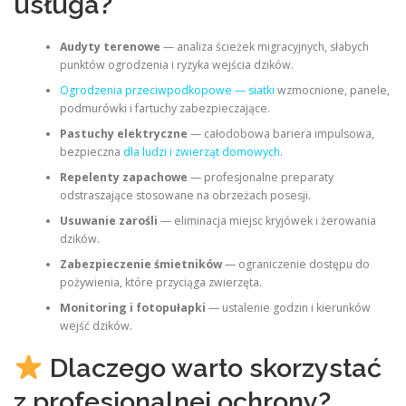
usługa?
Audyty terenowe
— analiza ścieżek migracyjnych, słabych
punktów ogrodzenia i ryzyka wejścia dzików.
Ogrodzenia przeciwpodkopowe — siatki
wzmocnione, panele,
podmurówki i fartuchy zabezpieczające.
Pastuchy elektryczne
— całodobowa bariera impulsowa,
bezpieczna
dla ludzi i zwierząt domowych
.
Repelenty zapachowe
— profesjonalne preparaty
odstraszające stosowane na obrzeżach posesji.
Usuwanie zarośli
— eliminacja miejsc kryjówek i żerowania
dzików.
Zabezpieczenie śmietników
— ograniczenie dostępu do
pożywienia, które przyciąga zwierzęta.
Monitoring i fotopułapki
— ustalenie godzin i kierunków
wejść dzików.
Dlaczego warto skorzystać
z profesjonalnej ochrony?