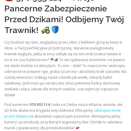
Pancerne Zabezpieczenie
Przed Dzikami! Odbijemy Twój
Trawnik!
Czy budzisz się rano, wyglądasz przez okno z kubkiem gorącej kawy w
dłoni, a Twój perfekcyjnie przystrzyżony, starannie pielęgnowany
trawnik wygląda, jakby w nocy odbyły się na nim mistrzostwa świata w
orce na czas buldożerem?
To nie lądowanie kosmitów i na pewno
nie stado kretów na sterydach. To one – dziki! Te niepozorne zwierzęta,
uzbrojone w potężne ryje, grubą szczecinę i absolutny brak szacunku dla
cudzej własności, traktują nasze osiedla jak wielki, otwarty bufet
sałatkowy. Jeśli masz już serdecznie dość pełnienia funkcji darmowej
stołówki i placu zabaw dla leśnych ssaków, czas wytoczyć najcięższe
działa!
Pod numerem
570 933 114
czeka na Ciebie nasza elitarna, wesoła, ale
do bólu skuteczna brygada anty-dzikowa! Oferujemy
zabezpieczenie
przed dzikami
na absolutnie najwyższym poziomie. Montujemy płoty,
bariery i przeszkody, przy których legendarny Mur Chiński to zaledwie
murek z piaskownicy dla przedszkolaków!