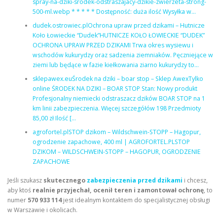
spray-na-dziki-srodek-odstraszajacy-dzikie-zwierzeta-strong-
500-ml.webp * * * * * Dostępność: duża ilość Wysyłka w…
dudek.ostrowiec.plOchrona upraw przed dzikami – Hutnicze
Koło Łowieckie “Dudek”HUTNICZE KOŁO ŁOWIECKIE “DUDEK”
OCHRONA UPRAW PRZED DZIKAMI Trwa okres wysiewu i
wschodów kukurydzy oraz sadzenia ziemniaków. Pęczniejące w
ziemi lub będące w fazie kiełkowania ziarno kukurydzy to…
sklepawex.euŚrodek na dziki – boar stop – Sklep AwexTylko
online ŚRODEK NA DZIKI – BOAR STOP Stan: Nowy produkt
Profesjonalny niemiecki odstraszacz dzików BOAR STOP na 1
km linii zabezpieczenia. Więcej szczegółów 198 Przedmioty
85,00 zł Ilość […
agrofortel.plSTOP dzikom – Wildschwein-STOPP – Hagopur,
ogrodzenie zapachowe, 400 ml | AGROFORTEL.PLSTOP
DZIKOM – WILDSCHWEIN-STOPP – HAGOPUR, OGRODZENIE
ZAPACHOWE
Jeśli szukasz
skutecznego
zabezpieczenia przed dzikami
i chcesz,
aby ktoś
realnie przyjechał, ocenił teren i zamontował ochronę
, to
numer
570 933 114
jest idealnym kontaktem do specjalistycznej obsługi
w Warszawie i okolicach.