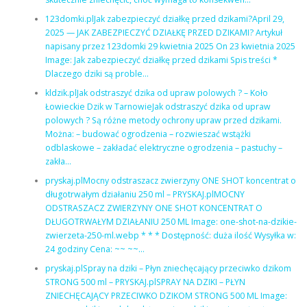
123domki.plJak zabezpieczyć działkę przed dzikami?April 29,
2025 — JAK ZABEZPIECZYĆ DZIAŁKĘ PRZED DZIKAMI? Artykuł
napisany przez 123domki 29 kwietnia 2025 On 23 kwietnia 2025
Image: Jak zabezpieczyć działkę przed dzikami Spis treści *
Dlaczego dziki są proble…
kldzik.plJak odstraszyć dzika od upraw polowych ? – Koło
Łowieckie Dzik w TarnowieJak odstraszyć dzika od upraw
polowych ? Są różne metody ochrony upraw przed dzikami.
Można: – budować ogrodzenia – rozwieszać wstążki
odblaskowe – zakładać elektryczne ogrodzenia – pastuchy –
zakła…
pryskaj.plMocny odstraszacz zwierzyny ONE SHOT koncentrat o
długotrwałym działaniu 250 ml – PRYSKAJ.plMOCNY
ODSTRASZACZ ZWIERZYNY ONE SHOT KONCENTRAT O
DŁUGOTRWAŁYM DZIAŁANIU 250 ML Image: one-shot-na-dzikie-
zwierzeta-250-ml.webp * * * Dostępność: duża ilość Wysyłka w:
24 godziny Cena: ~~ ~~…
pryskaj.plSpray na dziki – Płyn zniechęcający przeciwko dzikom
STRONG 500 ml – PRYSKAJ.plSPRAY NA DZIKI – PŁYN
ZNIECHĘCAJĄCY PRZECIWKO DZIKOM STRONG 500 ML Image: