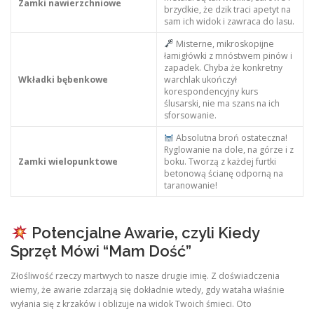
Zamki nawierzchniowe
brzydkie, że dzik traci apetyt na
sam ich widok i zawraca do lasu.
Misterne, mikroskopijne
łamigłówki z mnóstwem pinów i
zapadek. Chyba że konkretny
Wkładki bębenkowe
warchlak ukończył
korespondencyjny kurs
ślusarski, nie ma szans na ich
sforsowanie.
Absolutna broń ostateczna!
Ryglowanie na dole, na górze i z
Zamki wielopunktowe
boku. Tworzą z każdej furtki
betonową ścianę odporną na
taranowanie!
Potencjalne Awarie, czyli Kiedy
Sprzęt Mówi “Mam Dość”
Złośliwość rzeczy martwych to nasze drugie imię. Z doświadczenia
wiemy, że awarie zdarzają się dokładnie wtedy, gdy wataha właśnie
wyłania się z krzaków i oblizuje na widok Twoich śmieci. Oto