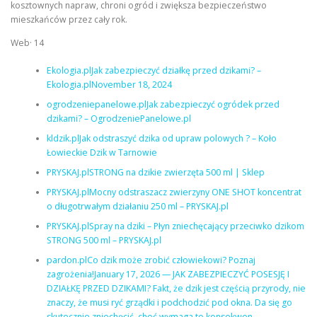
kosztownych napraw, chroni ogród i zwiększa bezpieczeństwo
mieszkańców przez cały rok.
Web· 14
Ekologia.plJak zabezpieczyć działkę przed dzikami? –
Ekologia.plNovember 18, 2024
ogrodzeniepanelowe.plJak zabezpieczyć ogródek przed
dzikami? – OgrodzeniePanelowe.pl
kldzik.plJak odstraszyć dzika od upraw polowych ? – Koło
Łowieckie Dzik w Tarnowie
PRYSKAJ.plSTRONG na dzikie zwierzęta 500 ml | Sklep
PRYSKAJ.plMocny odstraszacz zwierzyny ONE SHOT koncentrat
o długotrwałym działaniu 250 ml – PRYSKAJ.pl
PRYSKAJ.plSpray na dziki – Płyn zniechęcający przeciwko dzikom
STRONG 500 ml – PRYSKAJ.pl
pardon.plCo dzik może zrobić człowiekowi? Poznaj
zagrożenia!January 17, 2026 — JAK ZABEZPIECZYĆ POSESJĘ I
DZIAŁKĘ PRZED DZIKAMI? Fakt, że dzik jest częścią przyrody, nie
znaczy, że musi ryć grządki i podchodzić pod okna. Da się go
skutecznie zniechęcić, choć wymaga to konsekwen…