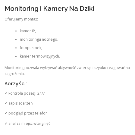
Monitoring i Kamery Na Dziki
Oferujemy montaż:
kamer IP,
monitoringu nocnego,
fotopułapek,
kamer termowizyjnych.
Monitoring pozwala wykrywać aktywność zwierząt i szybko reagować na
zagrożenia.
Korzyści:
✔ kontrola posesji 24/7
✔ zapis zdarzeń
✔ podgląd przez telefon
✔ analiza miejsc wtargnięć