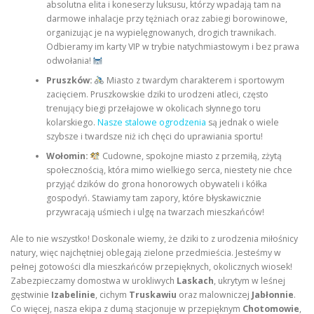
absolutna elita i koneserzy luksusu, którzy wpadają tam na
darmowe inhalacje przy tężniach oraz zabiegi borowinowe,
organizując je na wypielęgnowanych, drogich trawnikach.
Odbieramy im karty VIP w trybie natychmiastowym i bez prawa
odwołania!
Pruszków:
Miasto z twardym charakterem i sportowym
zacięciem. Pruszkowskie dziki to urodzeni atleci, często
trenujący biegi przełajowe w okolicach słynnego toru
kolarskiego.
Nasze stalowe ogrodzenia
są jednak o wiele
szybsze i twardsze niż ich chęci do uprawiania sportu!
Wołomin:
Cudowne, spokojne miasto z przemiłą, zżytą
społecznością, która mimo wielkiego serca, niestety nie chce
przyjąć dzików do grona honorowych obywateli i kółka
gospodyń. Stawiamy tam zapory, które błyskawicznie
przywracają uśmiech i ulgę na twarzach mieszkańców!
Ale to nie wszystko! Doskonale wiemy, że dziki to z urodzenia miłośnicy
natury, więc najchętniej oblegają zielone przedmieścia. Jesteśmy w
pełnej gotowości dla mieszkańców przepięknych, okolicznych wiosek!
Zabezpieczamy domostwa w urokliwych
Laskach
, ukrytym w leśnej
gęstwinie
Izabelinie
, cichym
Truskawiu
oraz malowniczej
Jabłonnie
.
Co więcej, nasza ekipa z dumą stacjonuje w przepięknym
Chotomowie
,