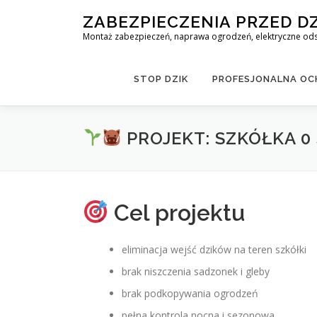
Skip
ZABEZPIECZENIA PRZED D
to
Montaż zabezpieczeń, naprawa ogrodzeń, elektryczne odst
content
STOP DZIK
PROFESJONALNA OCH
PROJEKT: SZKÓŁKA 0
Cel projektu
eliminacja wejść dzików na teren szkółki
brak niszczenia sadzonek i gleby
brak podkopywania ogrodzeń
pełna kontrola nocna i sezonowa