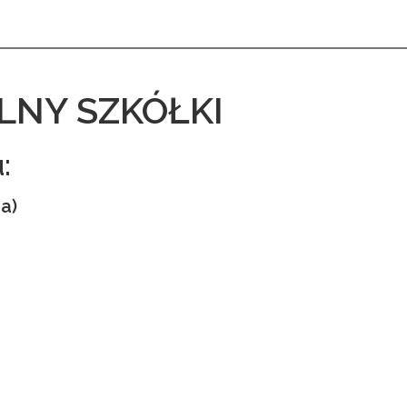
NY SZKÓŁKI
:
a)