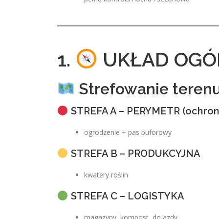
1.
UKŁAD OGÓL
Strefowanie terenu
STREFA A – PERYMETR (ochron
ogrodzenie + pas buforowy
STREFA B – PRODUKCYJNA
kwatery roślin
STREFA C – LOGISTYKA
magazyny, kompost, dojazdy